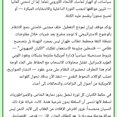
سياسات، أو انهيار تماسك الاتحاد الأوروبي تماماً. إما أن تنحني ألمانيا
— تليين مواقفها لتجنب الثورة الداخلية والانتخابات المبكرة — أو
تصبح محوراً ينقسم عليه الكتلة.
يؤكد موقف إيران نموذج التعطيل. خلف مجتبى خامنئي دمج الانتقام
بالوضوح الاستراتيجي. لا توجد مخرج بعد ضربات خلال مفاوضات
نشطة؛ الثقة محطمة. تطالب طهران ليس بمجرد التهدئة بل بتصحيح
نظامي — فلسطين منزوعة الاستعمار، تفكيك “الكيان الصهيوني” —
شروط مستحيلة سياسياً لإدارة أمريكية ملتزمة بشبكات ونفوذ اللوبي
المؤيد لإسرائيل. تفشل محاولات الانسحاب مع الحفاظ على الماء الوجه
أمام هذا التطرف. تحضيرات النظام على مدى عقود — انتشار الصواريخ،
تصلب الوكلاء، التحوط النقدي — تنفذ الآن بدقة، تحول القواعد
الأمريكية من أصول إلى التزامات، والتحالفات إلى أعباء.
في حكمة الكثبان، كل ثورة تحمل بذور دمارها الخاص، والإمبراطوريات
تسقط لأنها تنسى أن السلطة بدون شرعية هشة. كانت خيانة غزة ذلك
النسيان متجسداً: غرور افترض الإفلات من العقاب إلى الأبد. الثمن ليس
عدالة مؤجلة مجردة؛ بل هو التفكك الجاري الآن — فوضى اقتصادية،