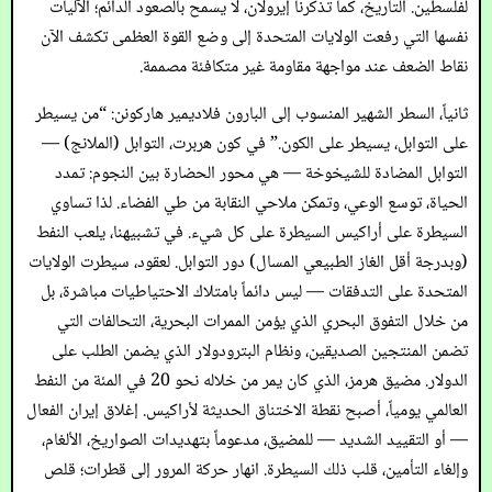
لفلسطين. التاريخ، كما تذكرنا إيرولان، لا يسمح بالصعود الدائم؛ الآليات
نفسها التي رفعت الولايات المتحدة إلى وضع القوة العظمى تكشف الآن
نقاط الضعف عند مواجهة مقاومة غير متكافئة مصممة.
ثانياً، السطر الشهير المنسوب إلى البارون فلاديمير هاركونن: “من يسيطر
على التوابل، يسيطر على الكون.” في كون هربرت، التوابل (الملانج) —
التوابل المضادة للشيخوخة — هي محور الحضارة بين النجوم: تمدد
الحياة، توسع الوعي، وتمكن ملاحي النقابة من طي الفضاء. لذا تساوي
السيطرة على أراكيس السيطرة على كل شيء. في تشبيهنا، يلعب النفط
(وبدرجة أقل الغاز الطبيعي المسال) دور التوابل. لعقود، سيطرت الولايات
المتحدة على التدفقات — ليس دائماً بامتلاك الاحتياطيات مباشرة، بل
من خلال التفوق البحري الذي يؤمن الممرات البحرية، التحالفات التي
تضمن المنتجين الصديقين، ونظام البترودولار الذي يضمن الطلب على
الدولار. مضيق هرمز، الذي كان يمر من خلاله نحو 20 في المئة من النفط
العالمي يومياً، أصبح نقطة الاختناق الحديثة لأراكيس. إغلاق إيران الفعال
— أو التقييد الشديد — للمضيق، مدعوماً بتهديدات الصواريخ، الألغام،
وإلغاء التأمين، قلب ذلك السيطرة. انهار حركة المرور إلى قطرات؛ قلص