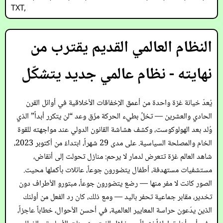
TXT
,
النظام العالمي القديم يقترب من
نهايته - نظام عالمي جديد يتشكّل
يُعدّ خيانة غزة واحدة من أعمق الإخفاقات الأخلاقية في أوائل القرن
الحادي والعشرين — تخلٍّ بطيء الحركة مزّق وعد “لن يتكرر أبداً” الذي
وُلد بعد الهولوكوست، وكشف هشاشة القانون الدولي عند مواجهته للقوة
الخام والمصلحة السياسية. على مدى 29 شهراً، ابتداءً من أكتوبر 2023،
شاهد العالم غزة تتعرض لدمار لا يرحم: منازل تحولت إلى أنقاض،
مستشفيات مستهدفة، أطفال يتضورون جوعاً، عائلات بأكملها محيت.
الصور كانت لا مفر منها — رضع يتضورون جوعاً، مبتورو الأطراف دون
تخدير، مقابر جماعية تحفر باليد — ومع ذلك، كان رد الفعل من أولئك
الذين يدّعون حراسة المعايير العالمية، في أحسن الأحوال، خطاباً عاجزاً،