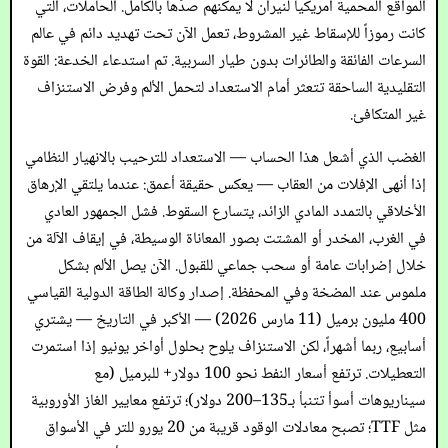
المواقع المحمية أمريكياً لنيران لا يمكنهم صدّها بالكامل. الحاملات، التي
كانت رموزاً للإسقاط غير المشروط، تعمل الآن تحت تهديد دائم في عالم
السرعات الفائقة والطائرات بدون طيار السربية. تم استدعاء الخدعة: القوة
التقليدية الساحقة تتعثر أمام الاستعداد لتحمل الألم وفرض الاستنزاف
غير المتكافئ.
الغضب الذي أشعل هذا الحساب — الاستعداد للترحيب بالانهيار النظامي
إذا أنهى الإفلات من العقاب — يعكس حقيقة أعمق: عندما يلتقي الإرهاق
الأخلاقي بالتمدد المادي الزائد، يتسارع السقوط. فشل الجمهور العادي
في الغرب، المخدر أو المشتت بصور المعاناة الوسيطة، في إيقاف الآلة من
خلال إضرابات عامة أو سحب جماعي للقبول. الآن يصل الألم بشكل
ملموس عند المضخة وفي المحفظة. إصدار وكالة الطاقة الدولية القياسي
400 مليون برميل (11 مارس 2026) — الأكبر في التاريخ — يشتري
أسابيع، ربما أشهراً، لكن الاستنزاف يلوح بحلول أواخر يونيو إذا استمرت
التعطيلات. ترتفع أسعار النفط نحو 100 دولار+ للبرميل (مع
سيناريوهات أسوأ تتنبأ بـ135–200 دولار)؛ ترتفع معايير الغاز الأوروبية
مثل TTF؛ تصبح معادلات الوقود قريبة من 20 يورو للتر في الأسواق