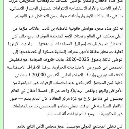
مثل هذه الأفعال، وضمان توصيل المساعدات، ومعاقبة التحريض. عززت
الأوامر اللاحقة والآراء الاستشارية الالتزامات بتسهيل الوصول الإنساني،
بما في ذلك لوكالة الأونروا، وأعلنت جوانب من الاحتلال غير قانونية.
لم تكن هذه مجرد هوامش قانونية غامضة؛ بل كانت إعلانات ملزمة من
أعلى محكمة في العالم وهيئات الأمم المتحدة الموثوقة. ومع ذلك، كان
الامتثال ضئيلاً. قيدت إسرائيل المساعدات أو منعتها — واجهت الأونروا
تعليقات، معابر مغلقة لأشهر، ممرات إنسانية عسكرة أو خصخصتها إلى
فوضى قاتلة. بحلول 2025–2026، عادت ظروف المجاعة، مع تخفيض
الحصص إلى كسور من الاحتياجات الحرارية، عرقلة الأطراف الاصطناعية
لآلاف المبتورين، وإيقاف الإجلاء الطبي. أكثر من 70,000 فلسطيني
قتلوا (من المحتمل أكثر بكثير عند احتساب الوفيات غير المباشرة من
الأمراض والجوع ونقص الرعاية)، واحد من كل خمسة أطفال في العالم
يعيشون في مناطق نزاع مع غزة مركز المعاناة. كان العالم يعلم — صور
الأقمار الصناعية في الوقت الفعلي، تقارير الصحفيين، تقارير المنظمات
غير الحكومية — ومع ذلك، توقفت آلة المساءلة.
كان تخلي المجتمع الدولي مؤسسياً. عجز مجلس الأمن التابع للأمم