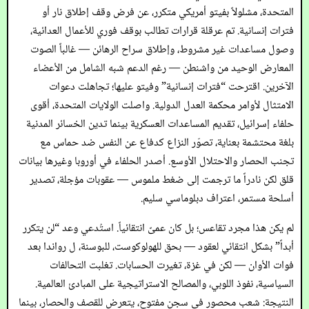
المتحدة، مشلولاً بفيتو أمريكي متكرر، عن فرض وقف إطلاق نار أو
فترات إنسانية. تم عرقلة قرارات تطالب بوقف فوري للأعمال العدائية،
وصول مساعدات غير مشروط، وإطلاق سراح الرهائن — غالباً الصوت
المعارض الوحيد من واشنطن — رغم الدعم شبه الشامل من الأعضاء
الآخرين. اقترحت “فترات إنسانية” وفيتو عليها؛ تجاهلت دعوات
الامتثال لأوامر محكمة العدل الدولية. واصلت الولايات المتحدة، أقوى
حلفاء إسرائيل، تقديم المساعدات العسكرية بينما تدين الخسائر المدنية
بلغة محتشمة بعناية، تصوّر النزاع كدفاع عن النفس ضد حماس مع
تجنب الحصار والاحتلال الأوسع. أصدر الحلفاء في أوروبا وغيرها بيانات
قلق لكن نادراً ما ترجمت إلى ضغط ملموس — عقوبات مؤجلة، تصدير
أسلحة مستمر، اعتراف دبلوماسي سليم.
لم يكن هذا مجرد تقاعس؛ بل كان عمىً انتقائياً. استُدعي وعد “لن يتكرر
أبداً” بشكل انتقائي لعقود — بحق للهولوكوست، للبوسنة، ل رواندا بعد
فوات الأوان — لكن في غزة، تغيرت الحسابات. تغلبت التحالفات
السياسية، نفوذ اللوبي، والمصالح الاستراتيجية على المبادئ العالمية.
النتيجة: شعب محصور في سجن مفتوح، يتعرض للقصف والحصار، بينما