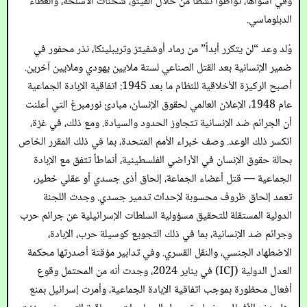
وفي أسوأها، تواطؤاً نشطاً من خلال الفيتو، شحنات الأسلحة، والغطاء
الدبلوماسي.
وُلد وعد “لن يتكرر أبداً” من رماد أوشفيتز وتريبلينكا، نذر محفور في
ضمير الإنسانية بعد القتل الصناعي لستة ملايين يهودي وملايين آخرين.
أصبح الركيزة الأخلاقية للنظام ما بعد 1945: اتفاقية الإبادة الجماعية
عام 1948، الإعلان العالمي لحقوق الإنسان، مبادئ نورمبرغ التي أعلنت
أن الجرائم ضد الإنسانية تتجاوز الحدود والسيادة. ومع ذلك، في غزة،
انكسر ذلك الوعد. وصف خبراء الأمم المتحدة، بما في ذلك المقرر الخاص
بحالة حقوق الإنسان في الأراضي الفلسطينية، أنماطاً تتفق مع الإبادة
الجماعية — قتل أعضاء الجماعة، إلحاق أذى جسدي أو عقلي خطير،
تعمد إلحاق ظروف محسوبة لإحداث تدمير جسدي. وجدت اللجنة
الدولية المستقلة للتحقيق مسؤولية السلطات الإسرائيلية عن جرائم حرب
وجرائم ضد الإنسانية، بما في ذلك التجويع كوسيلة حرب، الإبادة،
الاضطهاد الجنسي، والنقل القسري. وفي تدابير مؤقتة أصدرتها محكمة
العدل الدولية (ICJ) في يناير 2024، وجدت أنه من المحتمل وقوع
أفعال محظورة بموجب اتفاقية الإبادة الجماعية، وأمرت إسرائيل بمنع