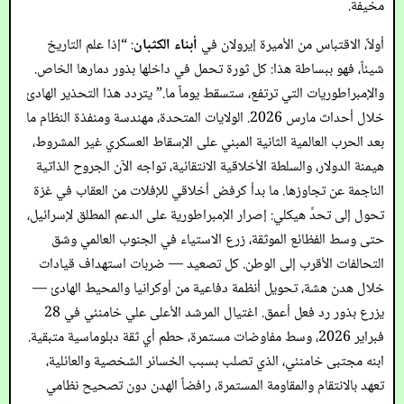
مخيفة.
أولاً، الاقتباس من الأميرة إيرولان في
أبناء الكثبان
: “إذا علم التاريخ
شيئاً، فهو ببساطة هذا: كل ثورة تحمل في داخلها بذور دمارها الخاص.
والإمبراطوريات التي ترتفع، ستسقط يوماً ما.” يتردد هذا التحذير الهادئ
خلال أحداث مارس 2026. الولايات المتحدة، مهندسة ومنفذة النظام ما
بعد الحرب العالمية الثانية المبني على الإسقاط العسكري غير المشروط،
هيمنة الدولار، والسلطة الأخلاقية الانتقائية، تواجه الآن الجروح الذاتية
الناجمة عن تجاوزها. ما بدأ كرفض أخلاقي للإفلات من العقاب في غزة
تحول إلى تحدٍّ هيكلي: إصرار الإمبراطورية على الدعم المطلق لإسرائيل،
حتى وسط الفظائع الموثقة، زرع الاستياء في الجنوب العالمي وشق
التحالفات الأقرب إلى الوطن. كل تصعيد — ضربات استهداف قيادات
خلال هدن هشة، تحويل أنظمة دفاعية من أوكرانيا والمحيط الهادئ —
يزرع بذور رد فعل أعمق. اغتيال المرشد الأعلى علي خامنئي في 28
فبراير 2026، وسط مفاوضات مستمرة، حطم أي ثقة دبلوماسية متبقية.
ابنه مجتبى خامنئي، الذي تصلب بسبب الخسائر الشخصية والعائلية،
تعهد بالانتقام والمقاومة المستمرة، رافضاً الهدن دون تصحيح نظامي