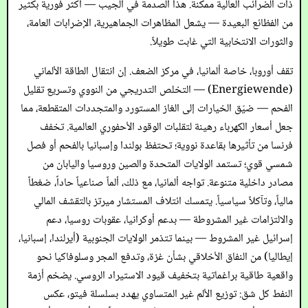
ذات الضرائب العالية ممكنة. هذا الصدمة في الجيب — أكثر فورية بكثير
من الفظائع البعيدة — يشعل المظاهرات الجماهيرية، الإضرابات العامة،
والثورات الانتخابية التي غابت طويلاً.
تقف أوروبا، خاصة ألمانيا، في مركز الضعف. إن انتقال الطاقة الألماني
(Energiewende) — التخلص التدريجي من النووي وتسريع تقليل
الفحم — ضيّق الخيارات إلى الغاز المستورد والمتجددات المتقطعة، مما
جعل أسعار الكهرباء رهينة لتقلبات الوقود الأحفوري العالمية. تخفف
فرنسا من تأثيرها بقاعدة نووية؛ تحتفظ بولندا وإسبانيا بالفحم أو فصل
شمسي قوي؛ تستمد الولايات المتحدة والصين وروسيا واليابان من
مصادر داخلية متنوعة. تواجه ألمانيا، مع ذلك، ألماً صناعياً حاداً، ضغطاً
مالياً، وتآكلاً سياسياً. يتمسك ائتلاف المستشار ميرتز بالتقشف المالي
والالتزامات غير المشروطة — بدعم أوكرانيا، عقوبات روسيا، دعم
إسرائيل غير المشروط — بينما تتذمر الولايات الجنوبية (أيرلندا، إسبانيا،
إيطاليا) من النفاق الأخلاقي بشأن غزة، وتدفع المجر وسلوفاكيا نحو
واقعية طاقية براغماتية بتخفيف قيود الاستيراد الروسي. يضخم أزمة
النفط كل شق: توزيع الألم غير المتساوي يهدد بسلسلة فيتو، عكس