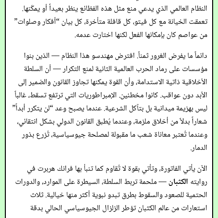
النظام العالمي الذي يدعي منع مثل هذه الفظائع ينظر بعيداً أو يمكّنها.
تعمقت الخيانة مع كل فيتو، كل قافلة متأخرة، كل بيان “أفكار وصلوات”
من عواصم كان بإمكانها الفعل لكنها اختارت عدمه.
دائماً ما يفرض الغرور ثمناً. افترض مهندسو هذا النظام — الذين بنوا
مؤسسات على رماد الحرب العالمية الثانية لمنع التكرار — أن السلطة
الأخلاقية ذاتية الاستدامة، وأن القوة يمكنها تجاوز القانون والضمير إلى
الأبد دون عواقب. كانوا مخطئين. الإمبراطوريات التي ترتفع تسقط، غالباً
ليس بهزيمة ميدانية بل بتآكل الشرعية. عندما يصبح وعد “لن يتكرر أبداً”
شعاراً بدلاً من أخلاق ملزمة، وعندما يُطبق القانون الدولي بشكل انتقائي،
وعندما تُعتبر معاناة شعب ما مقبولة لمصلحة جيوسياسية، تُزرع بذور
الدمار.
الآن يأتي الفاتورة، وتأتي بقوة لا تُقاوم كما تنبأ بها فرانك هربرت في
روايته
الكثبان
— ملحمة تربط السلطة، السيطرة على الموارد، والدورات
الحتمية للصعود والسقوط بطرق تبدو نبوية أكثر منها خيالية. ثلاث
استعارات من عالم الكثبان تؤطر الزلزال الجيوسياسي الحالي بدقة