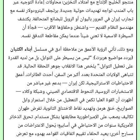
منتجو الخليج الإنتاج مع امتلاء التخزين؛ محاولات إعادة التوجيه عبر
باب المندب تواجه تهديدات حوثية جديدة. يرتجف البترودولار نفسه مع
تجارب إيران في المرور باليوان أو الروبل للبضائع المتحالفة. يكتشف
مهندسو النظام القديم — واشنطن وحلفاؤها الأقرب — فجأة أن
السيطرة الاسمية لا تعني شيئاً عندما يمكن مقاطعة التدفق نفسه.
ومع ذلك، تأتي الرؤية الأعمق من ملاحظة أدق في مسلسل
أبناء الكثبان
(يردد مواضيع هربرت): “ليس من يسيطر على التوابل، بل من لديه القدرة
على تعطيل التوابل.” يلخص هذا الانقلاب جوهر اللحظة الحالية. قد
تتباهى الولايات المتحدة بعدد أكبر من السفن، أحدث الطائرات، أعمق
الاحتياطيات الاستراتيجية، لكن إيران — بدعم غير مباشر من
الاستخبارات الروسية، التحوط الاقتصادي الصيني، وشبكة وكلاء —
أظهرت أن القوة العليا تكمن في التعطيل. من خلال استمرار وابل
الصواريخ، خنق هرمز، وتهديد نقاط الاختناق الثانوية، تفرض طهران
تكاليف يصعب على الإمبراطورية مطابقتها بشكل مستدام. تحرق الذخائر
الأمريكية سنوات من الاحتياطي في أسابيع؛ يُحول الاعتراضات من
مسارح أخرى؛ يعيد الحلفاء تقييم اتفاقيات القواعد بهدوء مع تعرض