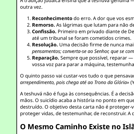
A tradição judaica ensina que a teshuvá genuína 
outra vez.
Reconhecimento
do erro. A dor que vos esm
Remorso.
As lágrimas que lutam para não dei
Confissão.
Primeiro em privado diante de 
até um tribunal se foram cometidos crimes.
Resolução.
Uma decisão firme de nunca mais 
pensamentos; converta-se ao Senhor, que se co
Reparação.
Sempre que possível, reparar 
vossa voz para parar a máquina, testemunha
O quinto passo vai custar-vos tudo o que pensavam
arrependimento, pois chega até ao Trono da Glória»
(Y
A teshuvá não é fuga às consequências. É a decis
mãos. O suicídio acaba a história no ponto em qu
destruído. O objetivo desta carta não é proteger
proteger vidas, de testemunhar, de reconstruir. 
O Mesmo Caminho Existe no Isl