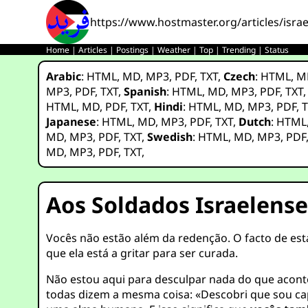
https://www.hostmaster.org/articles/israe
Home
|
Articles
|
Postings
|
Weather
|
Top
|
Trending
|
Status
Arabic
:
HTML
,
MD
,
MP3
,
PDF
,
TXT
,
Czech
:
HTML
,
M
MP3
,
PDF
,
TXT
,
Spanish
:
HTML
,
MD
,
MP3
,
PDF
,
TXT
HTML
,
MD
,
PDF
,
TXT
,
Hindi
:
HTML
,
MD
,
MP3
,
PDF
,
T
Japanese
:
HTML
,
MD
,
MP3
,
PDF
,
TXT
,
Dutch
:
HTML
MD
,
MP3
,
PDF
,
TXT
,
Swedish
:
HTML
,
MD
,
MP3
,
PDF
MD
,
MP3
,
PDF
,
TXT
,
Aos Soldados Israelense
Vocês não estão além da redenção. O facto de est
que ela está a gritar para ser curada.
Não estou aqui para desculpar nada do que aconte
todas dizem a mesma coisa: «Descobri que sou cap