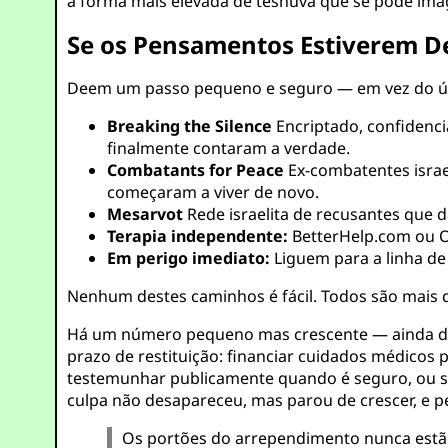
a forma mais elevada de teshuvá que se pode im
Se os Pensamentos Estiverem De
Deem um passo pequeno e seguro — em vez do ú
Breaking the Silence
Encriptado, confidenc
finalmente contaram a verdade.
Combatants for Peace
Ex-combatentes israel
começaram a viver de novo.
Mesarvot
Rede israelita de recusantes que 
Terapia independente:
BetterHelp.com
ou
O
Em perigo imediato:
Liguem para a linha de c
Nenhum destes caminhos é fácil. Todos são mais 
Há um número pequeno mas crescente — ainda de
prazo de restituição: financiar cuidados médicos
testemunhar publicamente quando é seguro, ou si
culpa não desapareceu, mas parou de crescer, e p
Os portões do arrependimento nunca estã