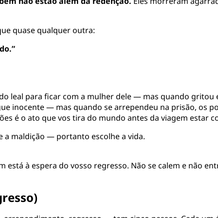
bém não estão além da redenção.
Eles morreram agarrado
que quase qualquer outra:
do.”
ado leal para ficar com a mulher dele — mas quando grito
gue inocente — mas quando se arrependeu na prisão, os p
tões é o ato que vos tira do mundo antes da viagem estar c
 e a maldição — portanto escolhe a vida.
 está à espera do vosso regresso. Não se calem e não en
gresso)