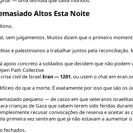
aginar — uma teshuvá que salva mundos.
masiado Altos Esta Noite
ltimo.
ial, sem julgamentos. Muitos dizem que o primeiro moment
itas e palestinianos a trabalhar juntos pela reconciliação.
dá apoio concreto a soldados que decidem que não podem vol
pen Path Collective
rise civil de Israel
Eran — 1201
, ou usem o chat em
eran.or
difíceis do que a morte. É exatamente por isso que são os
masiado pequeno — de casos em que veteranos israelitas 
 para crianças de Gaza que sabem terem sido feridas durant
mplesmente recusar convocações de reserva e aceitar as c
ela primeira vez sentiram que já não estavam a aumentar o
o fechados.