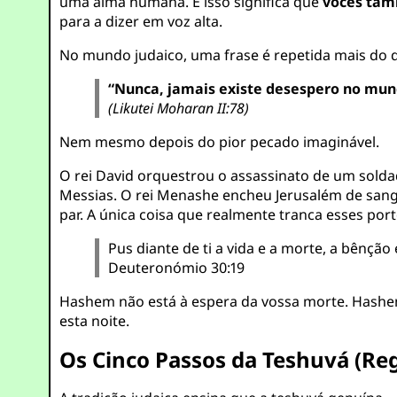
uma alma humana. E isso significa que
vocês tam
para a dizer em voz alta.
No mundo judaico, uma frase é repetida mais do 
“Nunca, jamais existe desespero no mun
(Likutei Moharan II:78)
Nem mesmo depois do pior pecado imaginável.
O rei David orquestrou o assassinato de um sold
Messias. O rei Menashe encheu Jerusalém de san
par. A única coisa que realmente tranca esses por
Pus diante de ti a vida e a morte, a bênção
Deuteronómio 30:19
Hashem não está à espera da vossa morte. Hashem
esta noite.
Os Cinco Passos da Teshuvá (Re