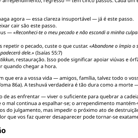
— arrependimento, regresso — tem cinco passos. Cada um é 
aga agora — essa clareza insuportável — já é este passo.
xar cair são este passo.
Deus —
«Reconheci-te o meu pecado e não escondi a minha culpa
repetir o pecado, custe o que custar.
«Abandone o ímpio o 
mpadecerá dele.»
(Isaías 55:7)
—
tikkun
, restauração. Isso pode significar apoiar viúvas e ó
r quando chegar a hora.
 que era a vossa vida — amigos, família, talvez todo o vo
oma 86a). A teshuvá verdadeira é tão dura como a morte — 
ão de as enfrentar — viver o suficiente para quebrar a cad
e o mal continua a espalhar-se; o arrependimento mantém-
-vos do julgamento, mas impedir o próximo ato de destruiç
A dor que vos faz querer desaparecer pode tornar-se exatam
ão