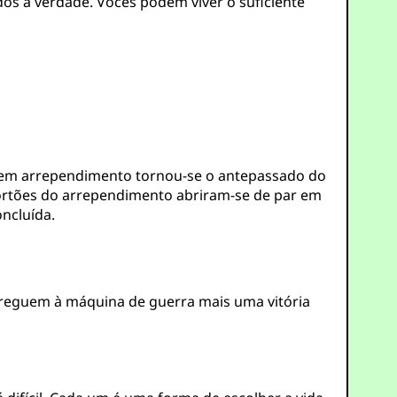
s à verdade. Vocês podem viver o suficiente
u em arrependimento tornou-se o antepassado do
ortões do arrependimento abriram-se de par em
oncluída.
treguem à máquina de guerra mais uma vitória