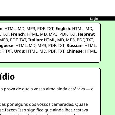
Login
n
:
HTML
,
MD
,
MP3
,
PDF
,
TXT
,
English
:
HTML
,
MD
,
F
,
TXT
,
French
:
HTML
,
MD
,
MP3
,
PDF
,
TXT
,
Hebrew
:
MP3
,
PDF
,
TXT
,
Italian
:
HTML
,
MD
,
MP3
,
PDF
,
TXT
,
uguese
:
HTML
,
MD
,
MP3
,
PDF
,
TXT
,
Russian
:
HTML
,
DF
,
TXT
,
Urdu
:
HTML
,
MD
,
PDF
,
TXT
,
Chinese
:
HTML
,
ídio
a prova de que a vossa alma ainda está viva — e
xadas por alguns dos vossos camaradas. Quase
azer.» Isso significa que ainda lhes restava