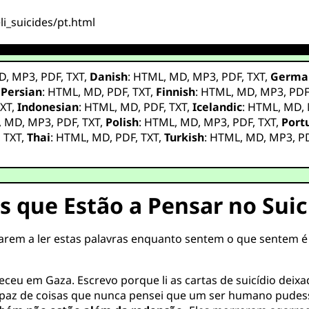
li_suicides/pt.html
D
,
MP3
,
PDF
,
TXT
,
Danish
:
HTML
,
MD
,
MP3
,
PDF
,
TXT
,
Germa
,
Persian
:
HTML
,
MD
,
PDF
,
TXT
,
Finnish
:
HTML
,
MD
,
MP3
,
PD
XT
,
Indonesian
:
HTML
,
MD
,
PDF
,
TXT
,
Icelandic
:
HTML
,
MD
,
,
MD
,
MP3
,
PDF
,
TXT
,
Polish
:
HTML
,
MD
,
MP3
,
PDF
,
TXT
,
Port
,
TXT
,
Thai
:
HTML
,
MD
,
PDF
,
TXT
,
Turkish
:
HTML
,
MD
,
MP3
,
P
s que Estão a Pensar no Suic
arem a ler estas palavras enquanto sentem o que sentem é 
ceu em Gaza. Escrevo porque li as cartas de suicídio dei
az de coisas que nunca pensei que um ser humano pudesse f