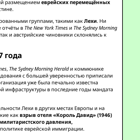
ный размещением
еврейских перемещённых
тине.
ированными группами, такими как
Лехи
. Ни
е отчёты в
The New York Times
и
The Sydney Morning
так и австрийские чиновники склонялись к
7 года
mes
,
The Sydney Morning Herald
и коммюнике
ледования с большей уверенностью приписали
рганизация уже была печально известна
ой инфраструктуры в последние годы мандата
льности Лехи в других местах Европы и на
акие как
взрыв отеля «Король Давид» (1946)
милитаристского давления,
 политике еврейской иммиграции.