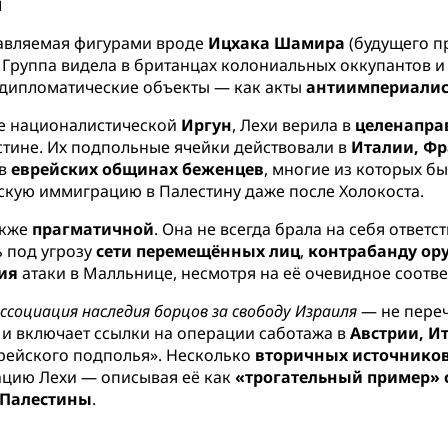
я
авляемая фигурами вроде
Ицхака Шамира
(будущего п
Группа видела в британцах колониальных оккупантов и
и дипломатические объекты — как акты
антиимпериалис
е националистической
Иргун
, Лехи верила в
целенапра
стине. Их подпольные ячейки действовали в
Италии, Фр
 в
еврейских общинах беженцев
, многие из которых 
скую иммиграцию в Палестину даже после Холокоста.
акже
прагматичной
. Она не всегда брала на себя ответ
ь под угрозу
сети перемещённых лиц
,
контрабанду ор
ия
атаки в Малльнице, несмотря на её очевидное соотве
ссоциация наследия борцов за свободу Израиля
— не переч
и включает ссылки на операции саботажа в
Австрии, И
рейского подполья». Несколько
вторичных источнико
ацию Лехи — описывая её как
«трогательный пример» 
 Палестины
.