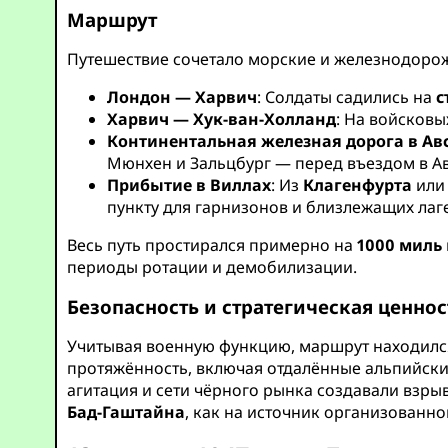
Маршрут
Путешествие сочетало морские и железнодорож
Лондон — Харвич
: Солдаты садились на
с
Харвич — Хук-ван-Холланд
: На войсковы
Континентальная железная дорога в Ав
Мюнхен и Зальцбург — перед въездом в А
Прибытие в Виллах
: Из
Клагенфурта
ил
пункту для гарнизонов и близлежащих лаге
Весь путь простирался примерно на
1000 миль
периоды ротации и демобилизации.
Безопасность и стратегическая ценнос
Учитывая военную функцию, маршрут находился
протяжённость, включая отдалённые альпийски
агитация и сети чёрного рынка создавали взры
Бад-Гаштайна
, как на источник организованн