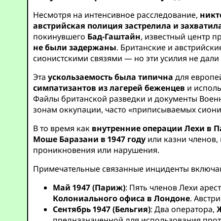
Несмотря на интенсивное расследование,
никт
австрийская полиция застрелила и захватил
покинувшего
Бад-Гаштайн
, известный центр п
не были задержаны
. Британские и австрийск
сионистскими связями — но эти усилия не дали
Эта
ускользаемость была типична
для европей
симпатизантов из лагерей беженцев
и испол
Файлы британской разведки и документы Воен
зонам оккупации, часто «приписываемых сиони
В то время как
внутренние операции Лехи в П
Моше Баразани в 1947 году
или казни членов,
проникновения или нарушения.
Примечательные связанные инциденты включа
Май 1947 (Париж)
: Пять членов Лехи ар
Колониального офиса в Лондоне
. Австр
Сентябрь 1947 (Бельгия)
: Два оператора,
предназначенной для использования прот