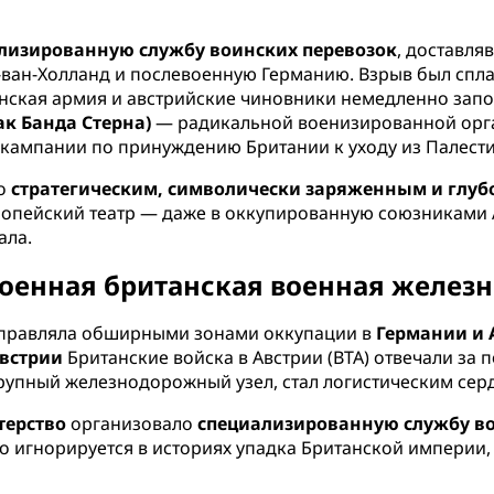
лизированную службу воинских перевозок
, доставля
к-ван-Холланд и послевоенную Германию. Взрыв был спл
анская армия и австрийские чиновники немедленно за
ак Банда Стерна)
— радикальной военизированной орга
в кампании по принуждению Британии к уходу из Палест
ло
стратегическим, символически заряженным и глу
ропейский театр — даже в оккупированную союзниками 
ала.
оенная британская военная желез
управляла обширными зонами оккупации в
Германии и 
встрии
Британские войска в Австрии (BTA) отвечали за
крупный железнодорожный узел, стал логистическим сер
терство
организовало
специализированную службу в
сто игнорируется в историях упадка Британской империи