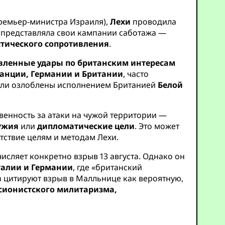
ремьер-министра Израиля),
Лехи
проводила
 представляла свои кампании саботажа —
тического сопротивления
.
вленные удары по британским интересам
анции, Германии и Британии
, часто
были озлоблены исполнением Британией
Белой
ственность за атаки на чужой территории —
ужия
или
дипломатические цели
. Это может
тствие целям и методам Лехи.
исляет конкретно взрыв 13 августа. Однако он
талии и Германии
, где «британский
в
цитируют взрыв в Малльнице как вероятную,
сионистского милитаризма,