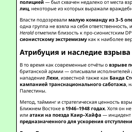
полицией
— был схвачен недалеко от места вз
лиц
, некоторые из которых выражали враждеб
Власти подозревали
малую команду из 3–5 оп
одна группа не взяла на себя ответственность
Herald
отметили близость к про-сионистским DP
сионистскому экстремизму
как к наиболее ве
Атрибуция и наследие взрыва 
В то время как современные отчёты о
взрыве по
британской армии — описывали исполнителей
нападение
Лехи
, известной также как
Банда Ст
кампанией транснационального саботажа
, 
Палестины.
Метод, тайминг и стратегическая ценность взр
Ближнем Востоке в
1946–1948 годах
. Хотя он 
или
атаки на поезда Каир–Хайфа
— инцидент 
предназначенного для ускорения отступлен