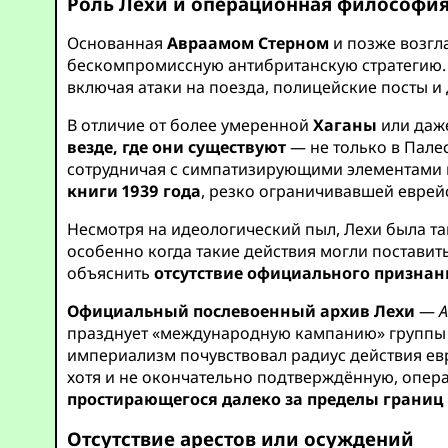
Роль Лехи и операционная философи
Основанная
Авраамом Стерном
и позже возгл
бескомпромиссную антибританскую стратегию. 
включая атаки на поезда, полицейские посты 
В отличие от более умеренной
Хаганы
или даж
везде, где они существуют
— не только в Пале
сотрудничая с симпатизирующими элементами
книги 1939 года
, резко ограничивавшей еврей
Несмотря на идеологический пыл, Лехи была т
особенно когда такие действия могли поставит
объяснить
отсутствие официального признан
Официальный послевоенный архив Лехи
—
А
празднует «международную кампанию» группы 
империализм почувствовал радиус действия ев
хотя и не окончательно подтверждённую, опер
простирающегося далеко за пределы границ
Отсутствие арестов или осуждений