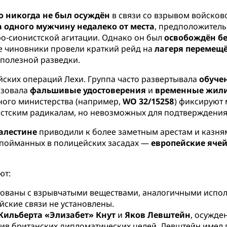
о никогда не был осуждён
в связи со взрывом войсков
а одного мужчину недалеко от места
, предположител
ро-сионистской агитации. Однако он был
освобождён б
ие чиновники провели краткий рейд на
лагеря перемещ
 полезной разведки.
ских операций Лехи. Группа часто развертывала
обуче
ьзовала
фальшивые удостоверения
и
временные жил
ного министерства (например,
WO 32/15258
) фиксируют
стским радикалам, но невозможных для подтверждения 
алестине
приводили к более заметным арестам и казня
 пойманных в полицейских засадах —
европейские яче
ют:
естованы с взрывчатыми веществами, аналогичными исп
ийские связи не установлены.
Жильберта «Элизабет» Кнут
и
Яков Левштейн
, осужде
ив британских дипломатических целей. Левштейн имел п