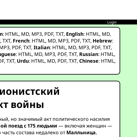
Login
n
:
HTML
,
MD
,
MP3
,
PDF
,
TXT
,
English
:
HTML
,
MD
,
F
,
TXT
,
French
:
HTML
,
MD
,
MP3
,
PDF
,
TXT
,
Hebrew
:
MP3
,
PDF
,
TXT
,
Italian
:
HTML
,
MD
,
MP3
,
PDF
,
TXT
,
uguese
:
HTML
,
MD
,
MP3
,
PDF
,
TXT
,
Russian
:
HTML
,
DF
,
TXT
,
Urdu
:
HTML
,
MD
,
PDF
,
TXT
,
Chinese
:
HTML
,
Сионистский
кт войны
тный, но значимый акт политического насилия
ой поезд с 175 людьми
— включая женщин —
 часть состава недалеко от
Малльница
,