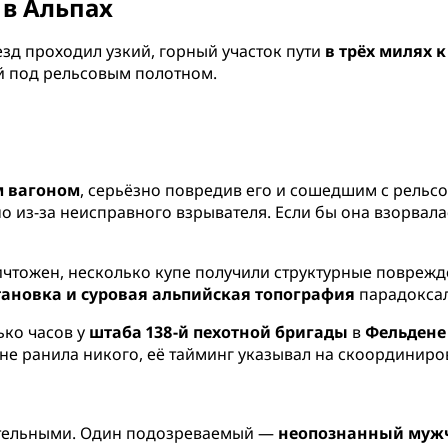
 в Альпах
зд проходил узкий, горный участок пути
в трёх милях 
й под рельсовым полотном.
м вагоном
, серьёзно повредив его и сошедшим с рельсо
но из-за неисправного взрывателя. Если бы она взорвалас
ичтожен, несколько купе получили структурные поврежде
тановка и суровая альпийская топография
парадоксал
ко часов у
штаба 138-й пехотной бригады
в
Фельдене
е ранила никого, её тайминг указывал на скоординиро
тельными. Один подозреваемый —
неопознанный мужч