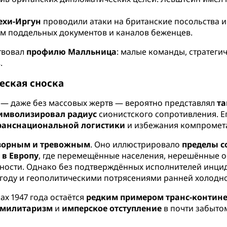
ехи-Иргун
проводили атаки на британские посольства 
м поддельных документов и каналов беженцев.
твовал
профилю Малльница
: малые команды, стратеги
.
еская сноска
— даже без массовых жертв — вероятно представлял
та
имволизировал радиус
сионистского сопротивления. Е
ранснациональной логистики
и избежания компромета
зорным и тревожным
. Оно иллюстрировало
пределы с
 в Европу
, где перемещённые населения, нерешённые 
ности. Однако без подтверждённых исполнителей инци
8 году и геополитическими потрясениями ранней холодн
ах 1947 года остаётся
редким примером транс-контин
 милитаризм
и
имперское отступление
в почти забыто