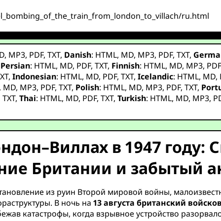
el_bombing_of_the_train_from_london_to_villach/ru.html
D
,
MP3
,
PDF
,
TXT
,
Danish
:
HTML
,
MD
,
MP3
,
PDF
,
TXT
,
Germa
,
Persian
:
HTML
,
MD
,
PDF
,
TXT
,
Finnish
:
HTML
,
MD
,
MP3
,
PD
XT
,
Indonesian
:
HTML
,
MD
,
PDF
,
TXT
,
Icelandic
:
HTML
,
MD
,
,
MD
,
MP3
,
PDF
,
TXT
,
Polish
:
HTML
,
MD
,
MP3
,
PDF
,
TXT
,
Port
,
TXT
,
Thai
:
HTML
,
MD
,
PDF
,
TXT
,
Turkish
:
HTML
,
MD
,
MP3
,
P
ндон–Виллах в 1947 году: 
ние Британии и забытый а
сстановление из руин Второй мировой войны, малоизвес
раструктуры. В ночь на
13 августа
британский войсков
збежав катастрофы, когда взрывное устройство разорвало