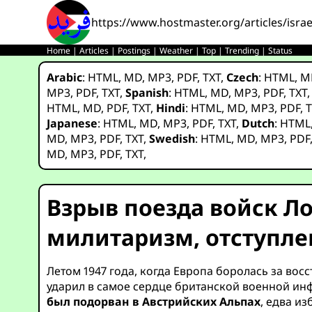
https://www.hostmaster.org/articles/isra
Home
|
Articles
|
Postings
|
Weather
|
Top
|
Trending
|
Status
Arabic
:
HTML
,
MD
,
MP3
,
PDF
,
TXT
,
Czech
:
HTML
,
M
MP3
,
PDF
,
TXT
,
Spanish
:
HTML
,
MD
,
MP3
,
PDF
,
TXT
HTML
,
MD
,
PDF
,
TXT
,
Hindi
:
HTML
,
MD
,
MP3
,
PDF
,
T
Japanese
:
HTML
,
MD
,
MP3
,
PDF
,
TXT
,
Dutch
:
HTML
MD
,
MP3
,
PDF
,
TXT
,
Swedish
:
HTML
,
MD
,
MP3
,
PDF
MD
,
MP3
,
PDF
,
TXT
,
Взрыв поезда войск Ло
милитаризм, отступле
Летом 1947 года, когда Европа боролась за во
ударил в самое сердце британской военной инф
был подорван в Австрийских Альпах
, едва и