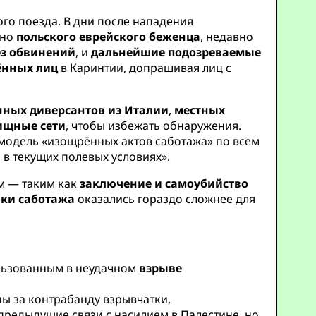
ого поезда. В дни после нападения
ьно
польского еврейского беженца
, недавно
ез обвинений
, и
дальнейшие подозреваемые
ённых лиц
в Каринтии, допрашивая лиц с
нных диверсантов из Италии
,
местных
ищные сети
, чтобы избежать обнаружения.
 модель «изощрённых актов саботажа» по всем
в текущих полевых условиях».
м — таким как
заключение и самоубийство
йки саботажа
оказались гораздо сложнее для
ользованным в неудачном
взрыве
ны за контрабанду взрывчатки,
редыдущие связи с насилием в Палестине, но