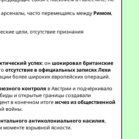
и арсеналы, часто перемещаясь между
Римом
,
ческие цели, отсутствие признания
ктический успех
: он
шокировал британские
го
отсутствие в официальных записях Лехи
ции более широких европейских операций.
оюзного контроля
в Австрии и подчёркивало
обиды и открытые границы создавали
дент в конечном итоге
исчез из общественной
ой войны.
ентального антиколониального насилия
,
м моменте взрывной ясности.