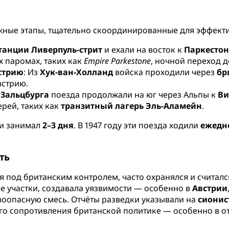
ные этапы, тщательно скоординированные для эффекти
танции Ливерпуль-стрит
и ехали на восток к
Паркестон
х паромах, таких как
Empire Parkestone
, ночной переход 
стрию
: Из
Хук-ван-Холланд
войска проходили через
бр
встрию.
и
Зальцбурга
поезда продолжали на юг через Альпы к
Ви
рей, таких как
транзитный лагерь Эль-Аламейн
.
и занимал
2–3 дня
. В 1947 году эти поезда ходили
ежедн
ть
 под британским контролем, часто охранялся и считал
е участки, создавала уязвимости — особенно в
Австрии
воопасную смесь. Отчёты разведки указывали на
сионис
ого сопротивления британской политике — особенно в 