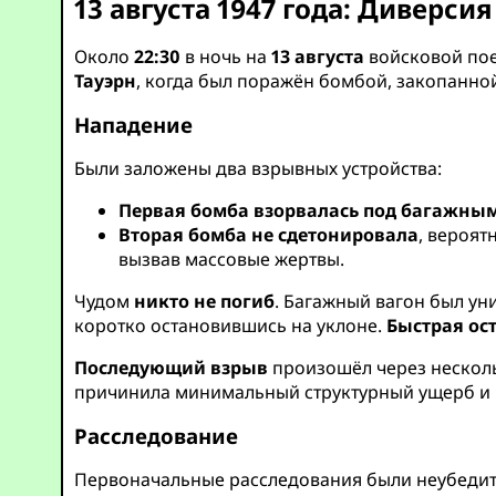
13 августа 1947 года: Диверсия
Около
22:30
в ночь на
13 августа
войсковой пое
Тауэрн
, когда был поражён бомбой, закопанно
Нападение
Были заложены два взрывных устройства:
Первая бомба взорвалась под багажны
Вторая бомба не сдетонировала
, вероят
вызвав массовые жертвы.
Чудом
никто не погиб
. Багажный вагон был ун
коротко остановившись на уклоне.
Быстрая ос
Последующий взрыв
произошёл через несколь
причинила минимальный структурный ущерб и н
Расследование
Первоначальные расследования были неубеди