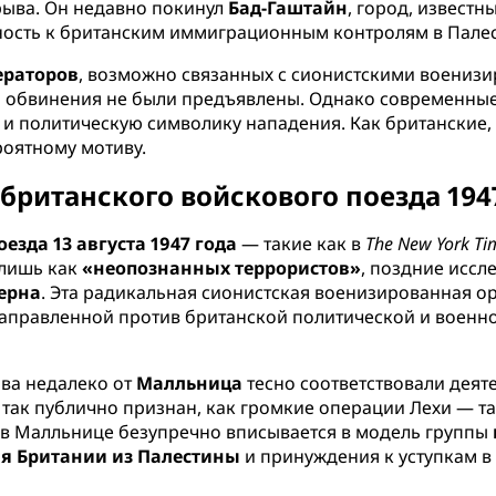
рыва. Он недавно покинул
Бад-Гаштайн
, город, извест
ность к британским иммиграционным контролям в Палес
ераторов
, возможно связанных с сионистскими воениз
, и обвинения не были предъявлены. Однако современны
 и политическую символику нападения. Как британские, 
роятному мотиву.
британского войскового поезда 194
езда 13 августа 1947 года
— такие как в
The New York Ti
 лишь как
«неопознанных террористов»
, поздние исс
ерна
. Эта радикальная сионистская военизированная о
направленной против британской политической и военн
ыва недалеко от
Малльница
тесно соответствовали деяте
не так публично признан, как громкие операции Лехи — т
в Малльнице безупречно вписывается в модель группы
ия Британии из Палестины
и принуждения к уступкам в