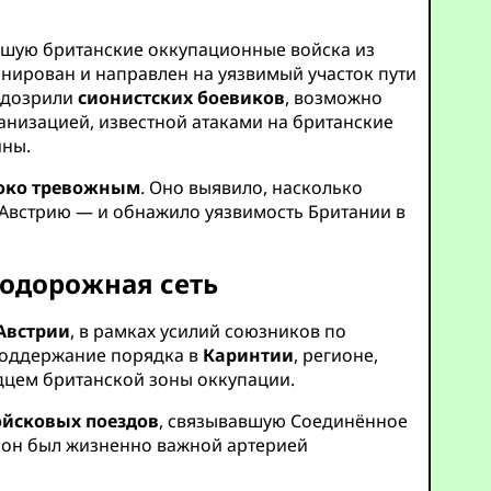
вшую британские оккупационные войска из
анирован и направлен на уязвимый участок пути
подозрили
сионистских боевиков
, возможно
низацией, известной атаками на британские
ины.
боко тревожным
. Оно выявило, насколько
Австрию — и обнажило уязвимость Британии в
нодорожная сеть
Австрии
, в рамках усилий союзников по
 поддержание порядка в
Каринтии
, регионе,
дцем британской зоны оккупации.
ойсковых поездов
, связывавшую Соединённое
, он был жизненно важной артерией