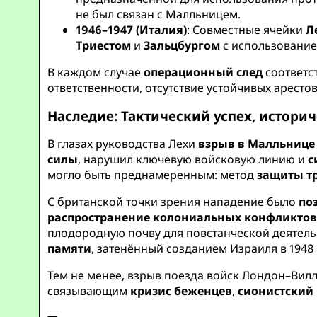
не был связан с Малльницем.
1946–1947 (Италия)
: Совместные ячейки
Л
Триестом
и
Зальцбургом
с использование
В каждом случае
операционный след
соответс
ответственности, отсутствие устойчивых арестов
Наследие: Тактический успех, историч
В глазах руководства Лехи
взрыв в Малльнице
силы
, нарушил ключевую войсковую линию и
с
могло быть преднамеренным: метод
защиты т
С британской точки зрения нападение было
по
распространение колониальных конфликтов
плодородную почву для повстанческой деятель
памяти
, затенённый созданием Израиля в 194
Тем не менее, взрыв поезда войск Лондон–Вилл
связывающим
кризис беженцев
,
сионистский