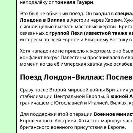
неподалёку от
тоннеля Тауэрн
.
Это был не обычный поезд. Он входил в
специа
Лондона в Виллах
в Австрии через Харвич, Ху
с явной целью вызвать массовые жертвы. Брит
связанных с
группой Лехи (известной также к
интересы по всей Европе и Ближнему Востоку 
Хотя нападение не привело к жертвам, оно бы
конфликт вокруг Палестины просачивался в ев
момент, когда её имперская хватка уже ослабев
Поезд Лондон–Виллах: Послев
Сразу после Второй мировой войны Британия 
стабилизации Центральной Европы. В
южной А
граничащем с Югославией и Италией. Виллах, 
Для поддержки этой операции
Военное минис
Королевство с Австрией. Хотя этот маршрут ча
британского военного присутствия в Европе.