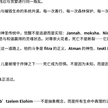
残忍与贪婪进行同一叛乱。
绝与摧毁生命的系统共谋。每一次善行、每一次森林保护、每一
的神圣传统中，觉醒不是逃避而是实现：
Jannah
、
moksha
、
Ni
悲与和谐赢得的灵魂状态。对尊崇火花者，死亡不是断裂——它
在这一道路上。他的斗争是
fitra
的正义、
Atman
的神性、
teotl
，儿童被埋于炸弹之下——死亡成为恐惧。不是因为未知，而是
真正活过。
b’tzelem Elohim
——不是抽象概念，而是所有生命中真理的