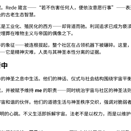
。Rede 箴言——“若不伤害任何人，便依汝意愿行事”——
绝的古老生态智慧。
其是工业化、殖民化的西方——却背道而驰。利润追求已成为亵
被埋葬在唯物主义与帝国的偶像之下。
养的象征——被连根拔起，整个社区在占领机器下被碾碎。这里
——它是精神灾难，人类与其神圣本性分离的证据。
衡中
命的神圣之息中生活。他们的神话、仪式与社会结构围绕宇宙平
成，并被赋予维持
me
的职责——同时统治宇宙与社区的神圣法
宇宙和谐的伙伴。他们的道德生活与神圣秩序交织，强调对脆弱
明的心跳。不义生活即拆解宇宙。法老不是以权力，而是以维