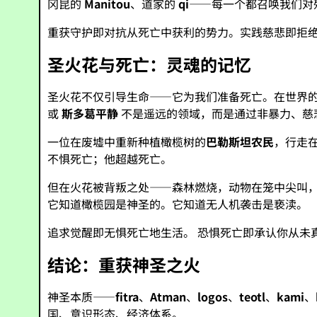
冈昆的
Manitou
、道家的
qi
——每一个都召唤我们对
重获守护即对抗从死亡中获利的势力。实践慈悲即拒
圣火花与死亡：灵魂的记忆
圣火花不仅引导生命——它为我们准备死亡。在世界
或
斯多葛平静
不是遥远的领域，而是通过非暴力、慈
一位在废墟中重新种植橄榄树的
巴勒斯坦农民
，行走
不惧死亡；他超越死亡。
但在火花被背叛之处——森林燃烧，动物在笼中尖叫
它知道橄榄园是神圣的。它知道无人机袭击是亵渎。
追求觉醒即无惧死亡地生活。 恐惧死亡即承认你从未
结论：重获神圣之火
神圣本质——
fitra
、
Atman
、
logos
、
teotl
、
kami
、
国、意识形态、经济体系。