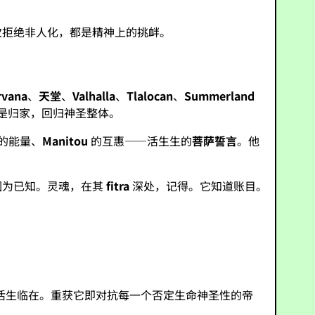
次拒绝非人化，都是精神上的挑衅。
rvana
、
天堂
、
Valhalla
、
Tlalocan
、
Summerland
是归家，回归神圣整体。
的能量、
Manitou
的互惠——活生生的
菩萨誓言
。他
因为已知。灵魂，在其
fitra
深处，记得。它知道账目。
活生临在。重获它即对抗每一个否定生命神圣性的帝