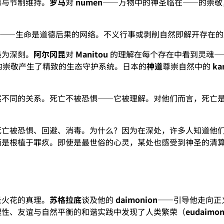
德与节制维持。
罗马
对
numen
——万物中的神圣临在——的崇
——生命是道德后果的网络。不义行事或剥削自然即解开存在的
最为深刻。
阿尔冈昆
对
Manitou
的理解在每个存在中看到灵魂—
的崇敬产生了精致的生态守护系统。日本的
神道
尊崇自然中的
ka
然不同的关系。死亡不被恐惧——它被理解。对他们而言，死亡
死亡被恐惧、回避、消毒。为什么？因为在深处，许多人知道他
而是根植于罪疚。即使是最世俗的心灵，某处也感受到神圣的清
圣火花的真理。
苏格拉底
谈及他的
daimonion
——引导他走向正
理性、友谊与自然平衡的和谐实践中发现了人类繁荣（
eudaimon