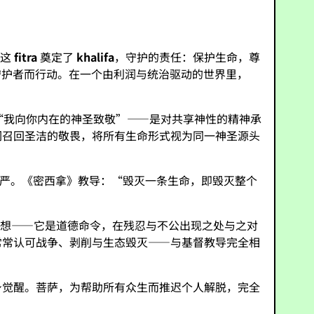
。这
fitra
奠定了
khalifa
，守护的责任：保护生命，尊
守护者而行动。在一个由利润与统治驱动的世界里，
“我向你内在的神圣致敬”——是对共享神性的精神承
召回圣洁的敬畏，将所有生命形式视为同一神圣源头
圣尊严。《密西拿》教导：“毁灭一条生命，即毁灭整个
动理想——它是道德命令，在残忍与不公出现之处与之对
常常认可战争、剥削与生态毁灭——与基督教导完全相
身觉醒。菩萨，为帮助所有众生而推迟个人解脱，完全