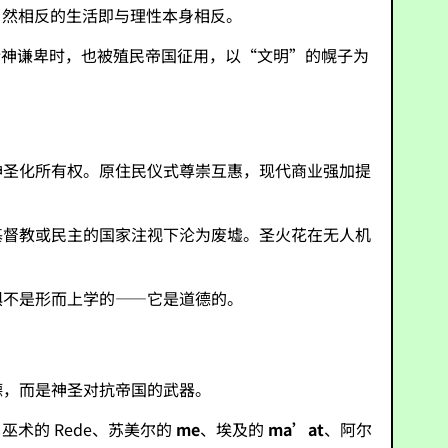
自然相反的生活即与理性本身相反。
精神谦卑时，也被殖民帝国征用，以“文明”的幌子为
神圣化所有权。原住民仪式尊崇互惠，现代商业强加提
基督教或民主的国家注视下沦为废墟。圣火花在无人机
惧不是形而上学的——它是道德的。
德，而是神圣对抗帝国的武器。
巫术的 Rede、苏美尔的
me
、埃及的
ma’at
、阿尔