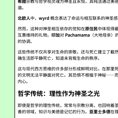
希腊
宗教与哲学视灵魂为神圣且永恒，其纯洁通过美
谐。
北欧人
中，
wyrd
概念表达了命运与相互联系的神圣感
然而，这种对神圣相互依存的觉知在
原住民
中体现得
互惠维持的礼物。
印加
对
Pachamama
（大地母亲）
的协调。
这些传统不仅共享对生命的崇敬，还与死亡建立了截
确生活即平静死亡，知道未背叛生命的秩序。
这与现代西方思维的许多部分形成鲜明对比，在那里
的文明无法平静面对死亡。其恐惧不根植于神秘——
内心。
哲学传统：理性作为神圣之光
即使是哲学的理性传统，常常与宗教分离，也回响着
善的领域，知识与美德是记忆的行为。
亚里士多德
在