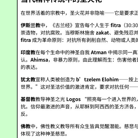
在世界活着的宗教中，圣火花并非隐喻——它是要求
伊斯兰教
中，《古兰经》宣告每个人生于
fitra
（30
崇造物，对抗腐败。当穆斯林施舍
zakat
、避免残忍
fitra
成为革命原则：对抗所有剥削自然、动物或人类
印度教
在每个生命中的神圣自我
Atman
中揭示同一真
认。
Ahimsa
，非暴力原则，由此理解而生：伤害他者
的表达。
犹太教
宣称人类被创造为
b’tzelem Elohim
——按上
世界。”这对圣洁价值的激进肯定，要求对抗任何—
基督教
教导神圣之光
Logos
“照亮每一个进入世界的人
抗。信仰最激进的声音，从耶稣到阿西西的圣方济各
反。
佛教
中，佛性教义教导所有众生皆具觉醒潜能。慈悲
体现了这种神圣慈悲。