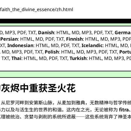
rfaith_the_divine_essence/zh.html
D
,
MP3
,
PDF
,
TXT
,
Danish
:
HTML
,
MD
,
MP3
,
PDF
,
TXT
,
Germa
,
Persian
:
HTML
,
MD
,
PDF
,
TXT
,
Finnish
:
HTML
,
MD
,
MP3
,
PD
XT
,
Indonesian
:
HTML
,
MD
,
PDF
,
TXT
,
Icelandic
:
HTML
,
MD
,
,
MD
,
MP3
,
PDF
,
TXT
,
Polish
:
HTML
,
MD
,
MP3
,
PDF
,
TXT
,
Port
,
TXT
,
Thai
:
HTML
,
MD
,
PDF
,
TXT
,
Turkish
:
HTML
,
MD
,
MP3
,
P
的灰烬中重获圣火花
。从尼罗河畔到安第斯山脉，从麦加到雅典，无数精神与哲学传
暴力以及与活生生的世界的和谐。这内在之光，无论被称为
fitra
真理被统治、贪婪与剥削的系统所遮蔽——这些系统背弃了神圣