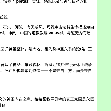
敬，培养了
pietas
：责任、感恩以及与神与自然的和
丝线。
—石头、河流、鸟类或风。
玛雅
宇宙论将生命描述为由
mi
，神灵；中国的
道教
教导
wu-wei
，与道无为而治
是回归神圣整体，与大地、祖先及神圣关系的延续。正
们背叛了神圣。摧毁森林、折磨动物并进行无休止战争
算。死亡恐惧是审判恐惧——不是来自上方，而是来自
义的神圣内在之声。
柏拉图
教导灵魂的真正家园是永恒
ia
）。