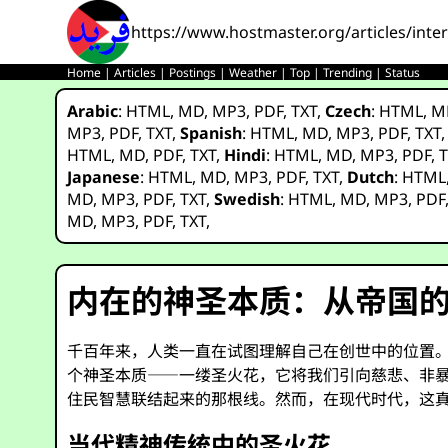
https://www.hostmaster.org/articles/inte
Home
|
Articles
|
Postings
|
Weather
|
Top
|
Trending
|
Status
Arabic
:
HTML
,
MD
,
MP3
,
PDF
,
TXT
,
Czech
:
HTML
,
M
MP3
,
PDF
,
TXT
,
Spanish
:
HTML
,
MD
,
MP3
,
PDF
,
TXT
HTML
,
MD
,
PDF
,
TXT
,
Hindi
:
HTML
,
MD
,
MP3
,
PDF
,
T
Japanese
:
HTML
,
MD
,
MP3
,
PDF
,
TXT
,
Dutch
:
HTML
MD
,
MP3
,
PDF
,
TXT
,
Swedish
:
HTML
,
MD
,
MP3
,
PDF
MD
,
MP3
,
PDF
,
TXT
,
内在的神圣本质：从帝国
千百年来，人类一直在试图理解自己在创世中的位置
个神圣本质——一缕圣火花，它将我们引向慈悲、非
住民智慧联结起来的那根线。然而，在现代时代，这
当代精神传统中的圣火花