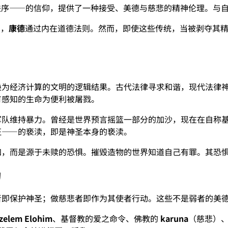
秩序——的信仰，提供了一种接受、美德与慈悲的精神伦理。与
），
康德
通过内在道德法则。然而，即使这些传统，当被剥夺其
换为经济计算的文明的逻辑结果。古代法律寻求和谐，现代法律
有感知的生命为便利被屠戮。
军队维持暴力。曾经是世界预言摇篮一部分的加沙，现在在自称
征——的亵渎，即是神圣本身的亵渎。
知，而是源于未赎的恐惧。摧毁造物的世界知道自己有罪。其恐
为
者即保护神圣；做慈悲者即作为其使者行动。这些不是弱者的美
zelem Elohim
、基督教的爱之命令、佛教的
karuna
（慈悲）、