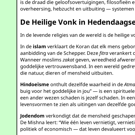
is de draad die geloofsovertuigingen, filosofieën
overheersing, hebzucht en uitbuiting — systemen 
De Heilige Vonk in Hedendaagse 
In de levende religies van de wereld is de heilig
In de
islam
verklaart de Koran dat elk mens gebo
aanbidding van de Schepper. Deze
fitra
verankert 
Wanneer moslims
zakat
geven, wreedheid afweren 
goddelijke vertrouwensband. In een wereld gedr
die natuur, dieren of mensheid uitbuiten.
Hindoeïsme
onthult dezelfde waarheid in de
Atm
buig voor het goddelijke in jou” — is een spiritue
een ander wezen schaden is jezelf schaden. In ee
levensvormen te zien als uitingen van dezelfde go
Jodendom
verkondigt dat de mensheid geschape
De Mishna leert: “Wie één leven vernietigt, verniet
politiek of economisch — dat leven devalueert voo