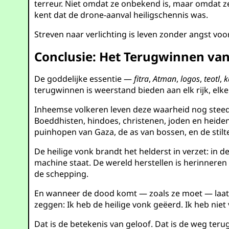
terreur. Niet omdat ze onbekend is, maar omdat ze 
kent dat de drone-aanval heiligschennis was.
Streven naar verlichting is leven zonder angst vo
Conclusie: Het Terugwinnen van
De goddelijke essentie —
fitra
,
Atman
,
logos
,
teotl
,
k
terugwinnen is weerstand bieden aan elk rijk, elke
Inheemse volkeren leven deze waarheid nog stee
Boeddhisten, hindoes, christenen, joden en heiden
puinhopen van Gaza, de as van bossen, en de stilt
De heilige vonk brandt het helderst in verzet: in 
machine staat. De wereld herstellen is herinnere
de schepping.
En wanneer de dood komt — zoals ze moet — laat h
zeggen: Ik heb de heilige vonk geëerd. Ik heb niet 
Dat is de betekenis van geloof. Dat is de weg teru