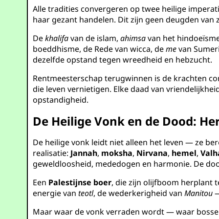
Alle tradities convergeren op twee heilige imperat
haar gezant handelen. Dit zijn geen deugden van z
De
khalifa
van de islam,
ahimsa
van het hindoeïsm
boeddhisme, de Rede van wicca, de
me
van Sumeri
dezelfde opstand tegen wreedheid en hebzucht.
Rentmeesterschap terugwinnen is de krachten co
die leven vernietigen. Elke daad van vriendelijkh
opstandigheid.
De Heilige Vonk en de Dood: Her
De heilige vonk leidt niet alleen het leven — ze be
realisatie:
Jannah
,
moksha
,
Nirvana
,
hemel
,
Valh
geweldloosheid, mededogen en harmonie. De dood, 
Een
Palestijnse boer
, die zijn olijfboom herplant
energie van
teotl
, de wederkerigheid van
Manitou
—
Maar waar de vonk verraden wordt — waar bosse