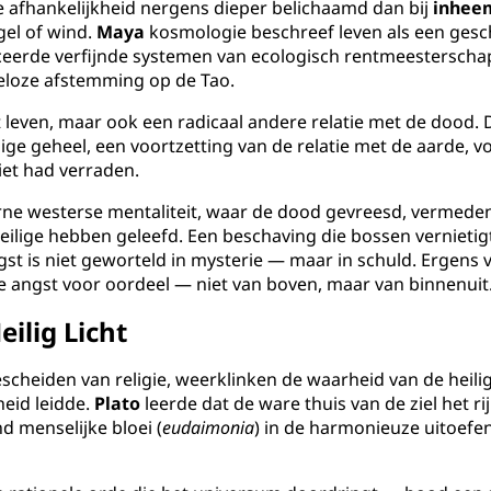
e afhankelijkheid nergens dieper belichaamd dan bij
inhee
gel of wind.
Maya
kosmologie beschreef leven als een ge
eerde verfijnde systemen van ecologisch rentmeesterscha
eloze afstemming op de Tao.
et leven, maar ook een radicaal andere relatie met de doo
ge geheel, een voortzetting van de relatie met de aarde, vo
iet had verraden.
erne westerse mentaliteit, waar de dood gevreesd, vermed
eilige hebben geleefd. Een beschaving die bossen vernietigt
t is niet geworteld in mysterie — maar in schuld. Ergens v
e angst voor oordeel — niet van boven, maar van binnenuit
eilig Licht
 gescheiden van religie, weerklinken de waarheid van de heil
heid leidde.
Plato
leerde dat de ware thuis van de ziel het r
d menselijke bloei (
eudaimonia
) in de harmonieuze uitoefe