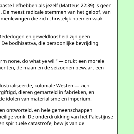
naaste liefhebben als jezelf (Matteüs 22:39) is geen
. De meest radicale stemmen van het geloof, van
samenlevingen die zich christelijk noemen vaak
. Mededogen en geweldloosheid zijn geen
e bodhisattva, die persoonlijke bevrijding
harm none, do what ye will” — drukt een morele
lementen, de maan en de seizoenen bewaart een
ustrialiseerde, koloniale Westen — zich
giftigd, dieren gemarteld in fabrieken, en
de idolen van materialisme en imperium.
den ontworteld, en hele gemeenschappen
 heilige vonk. De onderdrukking van het Palestijnse
n spirituele catastrofe, bewijs van de