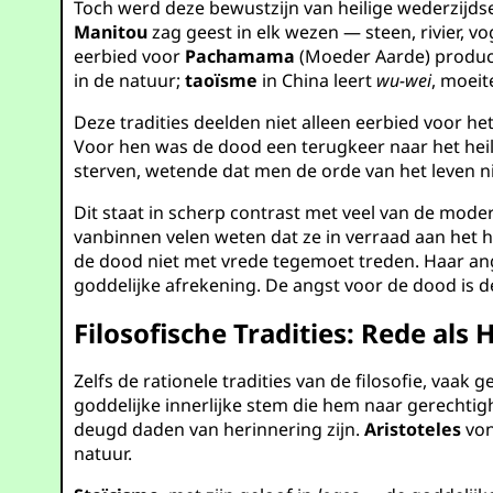
Toch werd deze bewustzijn van heilige wederzijds
Manitou
zag geest in elk wezen — steen, rivier, vo
eerbied voor
Pachamama
(Moeder Aarde) produc
in de natuur;
taoïsme
in China leert
wu-wei
, moeit
Deze tradities deelden niet alleen eerbied voor h
Voor hen was de dood een terugkeer naar het heili
sterven, wetende dat men de orde van het leven n
Dit staat in scherp contrast met veel van de mod
vanbinnen velen weten dat ze in verraad aan het h
de dood niet met vrede tegemoet treden. Haar angs
goddelijke afrekening. De angst voor de dood is d
Filosofische Tradities: Rede als H
Zelfs de rationele tradities van de filosofie, vaak
goddelijke innerlijke stem die hem naar gerechtig
deugd daden van herinnering zijn.
Aristoteles
von
natuur.