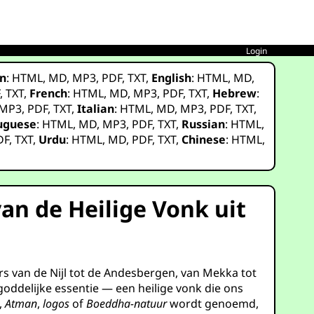
Login
n
:
HTML
,
MD
,
MP3
,
PDF
,
TXT
,
English
:
HTML
,
MD
,
F
,
TXT
,
French
:
HTML
,
MD
,
MP3
,
PDF
,
TXT
,
Hebrew
:
MP3
,
PDF
,
TXT
,
Italian
:
HTML
,
MD
,
MP3
,
PDF
,
TXT
,
uguese
:
HTML
,
MD
,
MP3
,
PDF
,
TXT
,
Russian
:
HTML
,
DF
,
TXT
,
Urdu
:
HTML
,
MD
,
PDF
,
TXT
,
Chinese
:
HTML
,
an de Heilige Vonk uit
s van de Nijl tot de Andesbergen, van Mekka tot
goddelijke essentie — een heilige vonk die ons
,
Atman
,
logos
of
Boeddha-natuur
wordt genoemd,