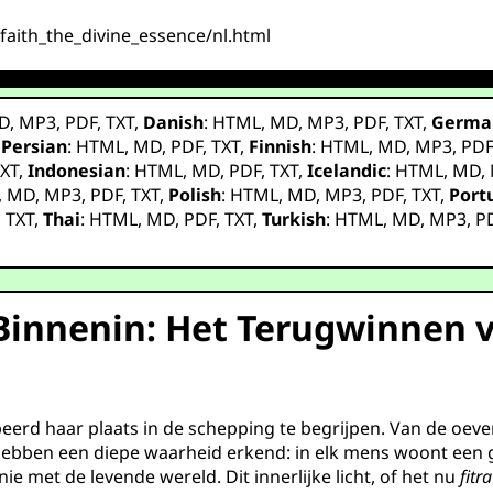
faith_the_divine_essence/nl.html
D
,
MP3
,
PDF
,
TXT
,
Danish
:
HTML
,
MD
,
MP3
,
PDF
,
TXT
,
Germa
,
Persian
:
HTML
,
MD
,
PDF
,
TXT
,
Finnish
:
HTML
,
MD
,
MP3
,
PD
XT
,
Indonesian
:
HTML
,
MD
,
PDF
,
TXT
,
Icelandic
:
HTML
,
MD
,
,
MD
,
MP3
,
PDF
,
TXT
,
Polish
:
HTML
,
MD
,
MP3
,
PDF
,
TXT
,
Port
,
TXT
,
Thai
:
HTML
,
MD
,
PDF
,
TXT
,
Turkish
:
HTML
,
MD
,
MP3
,
P
Binnenin: Het Terugwinnen v
erd haar plaats in de schepping te begrijpen. Van de oever
es hebben een diepe waarheid erkend: in elk mens woont een 
met de levende wereld. Dit innerlijke licht, of het nu
fitra