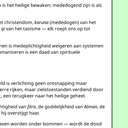
n is het heilige bewaken; mededogend zijn is als
et christendom,
karuna
(mededogen) van het
e
qi
van het taoïsme — elk roept ons op tot
nen is medeplichtigheid weigeren aan systemen
umaniseren is een daad van spirituele
reld is verlichting geen ontsnapping maar
erre rijken, maar zielstoestanden verdiend door
 een terugkeer naar het heilige geheel.
echtigheid van
fitra
, de goddelijkheid van
Atman
, de
 hij overstijgt haar.
egraven worden onder bommen — wordt de dood