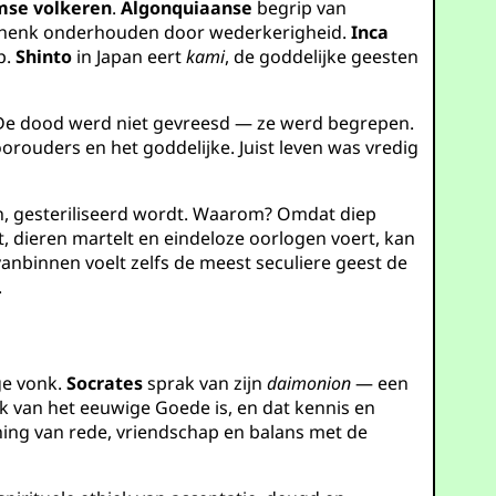
mse volkeren
.
Algonquiaanse
begrip van
schenk onderhouden door wederkerigheid.
Inca
p.
Shinto
in Japan eert
kami
, de goddelijke geesten
d. De dood werd niet gevreesd — ze werd begrepen.
orouders en het goddelijke. Juist leven was vredig
en, gesteriliseerd wordt. Waarom? Omdat diep
, dieren martelt en eindeloze oorlogen voert, kan
anbinnen voelt zelfs de meest seculiere geest de
.
ige vonk.
Socrates
sprak van zijn
daimonion
— een
ijk van het eeuwige Goede is, en dat kennis en
ning van rede, vriendschap en balans met de