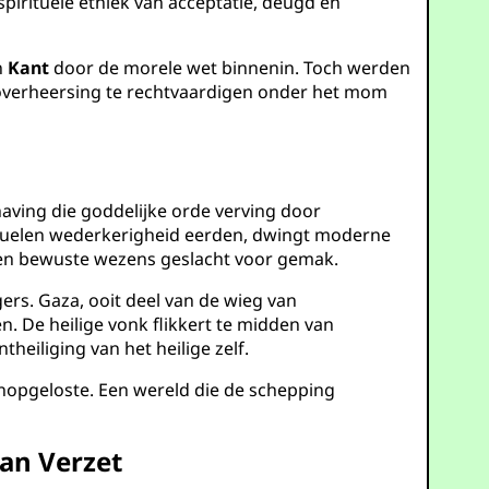
irituele ethiek van acceptatie, deugd en
n
Kant
door de morele wet binnenin. Toch werden
m overheersing te rechtvaardigen onder het mom
aving die goddelijke orde verving door
tuelen wederkerigheid eerden, dwingt moderne
arden bewuste wezens geslacht voor gemak.
ers. Gaza, ooit deel van de wieg van
n. De heilige vonk flikkert te midden van
eiliging van het heilige zelf.
 onopgeloste. Een wereld die de schepping
an Verzet