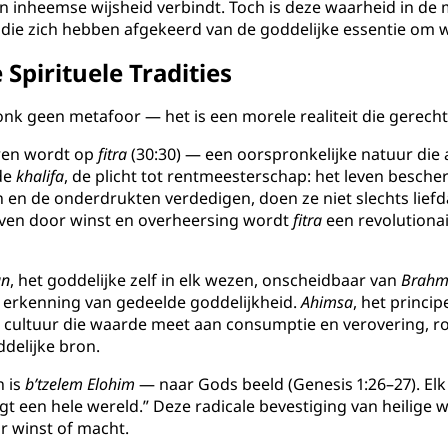
 en inheemse wijsheid verbindt. Toch is deze waarheid in d
die zich hebben afgekeerd van de goddelijke essentie om 
Spirituele Tradities
e vonk geen metafoor — het is een morele realiteit die gere
ren wordt op
fitra
(30:30) — een oorspronkelijke natuur die
de
khalifa
, de plicht tot rentmeesterschap: het leven besch
en de onderdrukten verdedigen, doen ze niet slechts lief
even door winst en overheersing wordt
fitra
een revolutionai
an
, het goddelijke zelf in elk wezen, onscheidbaar van
Brah
le erkenning van gedeelde goddelijkheid.
Ahimsa
, het princip
n cultuur die waarde meet aan consumptie en verovering, r
ddelijke bron.
n is
b’tzelem Elohim
— naar Gods beeld (Genesis 1:26–27). El
igt een hele wereld.” Deze radicale bevestiging van heilige 
r winst of macht.