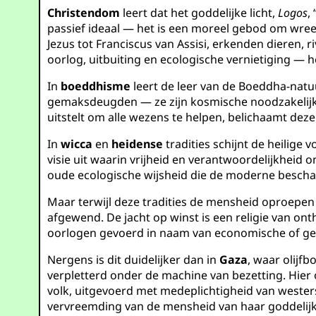
Christendom
leert dat het goddelijke licht,
Logos
,
passief ideaal — het is een moreel gebod om wre
Jezus tot Franciscus van Assisi, erkenden dieren, 
oorlog, uitbuiting en ecologische vernietiging — h
In
boeddhisme
leert de leer van de Boeddha-natu
gemaksdeugden — ze zijn kosmische noodzakelijkhe
uitstelt om alle wezens te helpen, belichaamt dez
In
wicca
en
heidense
tradities schijnt de heilige
visie uit waarin vrijheid en verantwoordelijkhei
oude ecologische wijsheid die de moderne beschav
Maar terwijl deze tradities de mensheid oproepen
afgewend. De jacht op winst is een religie van on
oorlogen gevoerd in naam van economische of geop
Nergens is dit duidelijker dan in
Gaza
, waar olij
verpletterd onder de machine van bezetting. Hier o
volk, uitgevoerd met medeplichtigheid van westerse
vervreemding van de mensheid van haar goddelijk