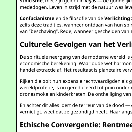
Stoïcisme
, met zijn geloof in
logos
— de goddelijke
mededogen. Leven in strijd met de natuur was leven
Confucianisme
en de filosofie van de
Verlichting
zelfs deze tradities, wanneer ontdaan van hun sp
van “beschaving”. Rede, wanneer gescheiden van 
Culturele Gevolgen van het Verl
De spirituele neergang van de moderne wereld is g
economische berekening. Waar oude wet harmonie
handel extractie af. Het resultaat is planetaire 
Rijken die ooit hun expansie rechtvaardigden als 
wereldprofetie, is nu gereduceerd tot puin onder d
dronesmoke en kinderkreten. De ontheiliging van d
En achter dit alles loert de terreur van de dood 
vernietigt, weet dat ze gezondigd heeft. Haar angs
Ethische Convergentie: Rentme