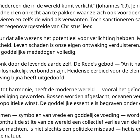
 “iedereen die in de wereld komt verlicht” (Johannes 1:9). Je 
edheid en onrecht aan te pakken waar ze zich ook voordoen
rivieren en zelfs de wind als verwanten. Toch sanctioneren 
et tegenovergestelde van Christus’ leer.
ur dat alle wezens het potentieel voor verlichting hebben
id. Leven schaden is onze eigen ontwaking verduisteren. D
e goddelijke mededogen volledig.
 vonk door de levende aarde zelf. De Rede’s gebod — “An it 
d onlosmakelijk verbonden zijn. Heidense eerbied voor de e
ing bijna heeft uitgedoofd.
 tot harmonie, heeft de moderne wereld — vooral het geïnd
theiliging geworden. Bossen worden afgeslacht, oceanen ver
olitieke winst. De goddelijke essentie is begraven onder 
fbomen — symbolen van vrede en goddelijke voeding — wor
nthult de stilte van de wereld een collectief verlies van de
 machten, is niet slechts een politieke misdaad — het is ee
e natuur.