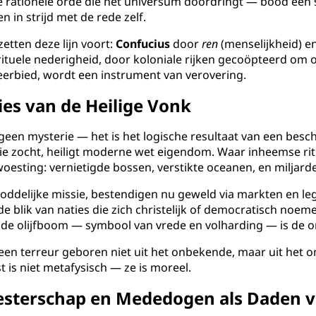
 rationele orde die het universum doordringt — bood een sp
 in strijd met de rede zelf.
zetten deze lijn voort:
Confucius
door
ren
(menselijkheid) e
irituele nederigheid, door koloniale rijken gecoöpteerd o
eerbied, wordt een instrument van verovering.
ies van de Heilige Vonk
een mysterie — het is het logische resultaat van een besch
 zocht, heiligt moderne wet eigendom. Waar inheemse ri
verwoesting: vernietigde bossen, verstikte oceanen, en milj
goddelijke missie, bestendigen nu geweld via markten en leg
e blik van naties die zich christelijk of democratisch noeme
e olijfboom — symbool van vrede en volharding — is de onth
— een terreur geboren niet uit het onbekende, maar uit het
t is niet metafysisch — ze is moreel.
esterschap en Mededogen als Daden v