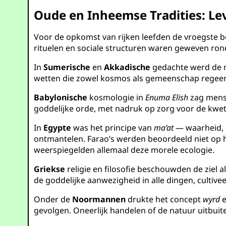
Oude en Inheemse Tradities: Lev
Voor de opkomst van rijken leefden de vroegste b
rituelen en sociale structuren waren geweven ro
In
Sumerische
en
Akkadische
gedachte werd de m
wetten die zowel kosmos als gemeenschap regeerde
Babylonische
kosmologie in
Enuma Elish
zag mense
goddelijke orde, met nadruk op zorg voor de kwet
In
Egypte
was het principe van
ma’at
— waarheid, 
ontmantelen. Farao’s werden beoordeeld niet op
weerspiegelden allemaal deze morele ecologie.
Griekse
religie en filosofie beschouwden de ziel
de goddelijke aanwezigheid in alle dingen, cultiv
Onder de
Noormannen
drukte het concept
wyrd
e
gevolgen. Oneerlijk handelen of de natuur uitbui