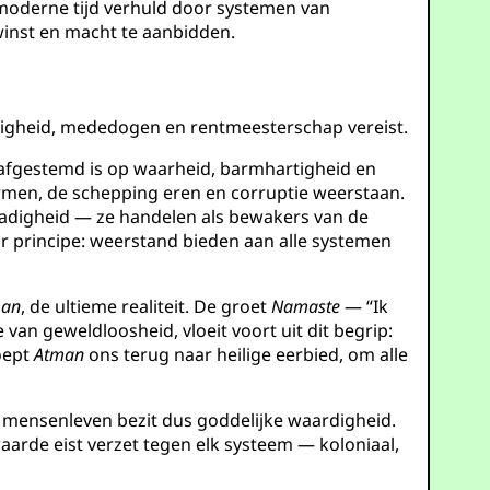
e moderne tijd verhuld door systemen van
winst en macht te aanbidden.
chtigheid, mededogen en rentmeesterschap vereist.
 afgestemd is op waarheid, barmhartigheid en
ermen, de schepping eren en corruptie weerstaan.
dadigheid — ze handelen als bewakers van de
r principe: weerstand bieden aan alle systemen
man
, de ultieme realiteit. De groet
Namaste
— “Ik
e van geweldloosheid, vloeit voort uit dit begrip:
oept
Atman
ons terug naar heilige eerbied, om alle
k mensenleven bezit dus goddelijke waardigheid.
waarde eist verzet tegen elk systeem — koloniaal,