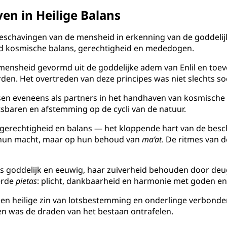
en in Heilige Balans
eschavingen van de mensheid in erkenning van de goddelijk
nd kosmische balans, gerechtigheid en mededogen.
ensheid gevormd uit de goddelijke adem van Enlil en to
n. Het overtreden van deze principes was niet slechts soc
n eveneens als partners in het handhaven van kosmische
sbaren en afstemming op de cycli van de natuur.
gerechtigheid en balans — het kloppende hart van de bes
 hun macht, maar op hun behoud van
ma’at
. De ritmes van 
 als goddelijk en eeuwig, haar zuiverheid behouden door de
eerde
pietas
: plicht, dankbaarheid en harmonie met goden en
en heilige zin van lotsbestemming en onderlinge verbonde
ten was de draden van het bestaan ontrafelen.