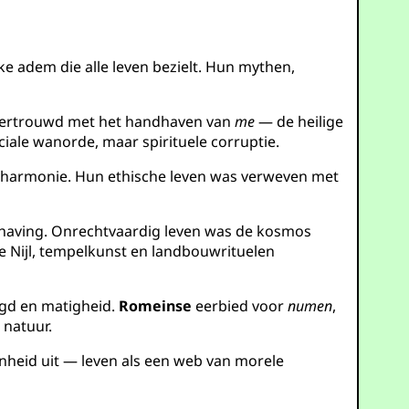
e adem die alle leven bezielt. Hun mythen,
evertrouwd met het handhaven van
me
— de heilige
iale wanorde, maar spirituele corruptie.
 harmonie. Hun ethische leven was verweven met
chaving. Onrechtvaardig leven was de kosmos
de Nijl, tempelkunst en landbouwrituelen
ugd en matigheid.
Romeinse
eerbied voor
numen
,
 natuur.
nheid uit — leven als een web van morele