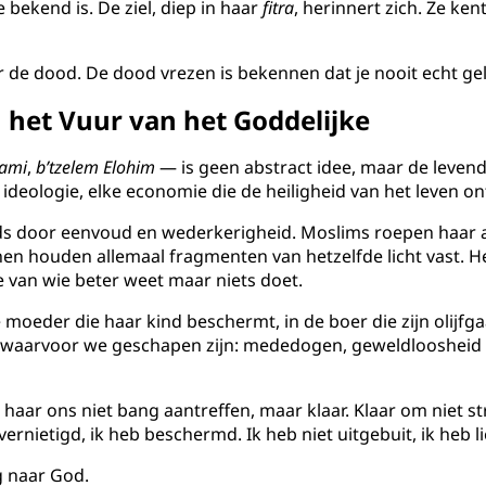
bekend is. De ziel, diep in haar
fitra
, herinnert zich. Ze ken
or de dood. De dood vrezen is bekennen dat je nooit echt ge
 het Vuur van het Goddelijke
ami
,
b’tzelem Elohim
— is geen abstract idee, maar de leven
 ideologie, elke economie die de heiligheid van het leven on
ds door eenvoud en wederkerigheid. Moslims roepen haar 
en houden allemaal fragmenten van hetzelfde licht vast. Het
e van wie beter weet maar niets doet.
de moeder die haar kind beschermt, in de boer die zijn olijf
n waarvoor we geschapen zijn: mededogen, geweldloosheid e
aar ons niet bang aantreffen, maar klaar. Klaar om niet s
vernietigd, ik heb beschermd. Ik heb niet uitgebuit, ik heb l
g naar God.