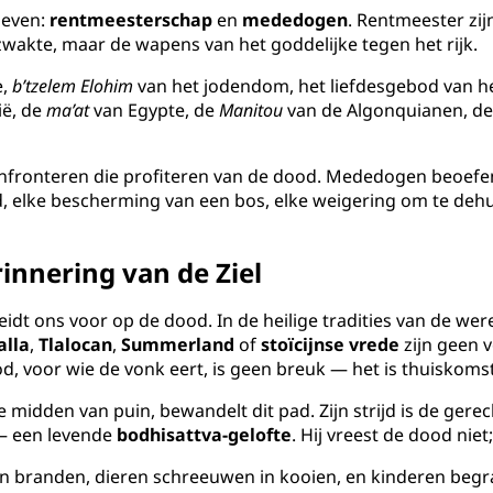
ieven:
rentmeesterschap
en
mededogen
. Rentmeester zij
wakte, maar de wapens van het goddelijke tegen het rijk.
e,
b’tzelem Elohim
van het jodendom, het liefdesgebod van h
ë, de
ma’at
van Egypte, de
Manitou
van de Algonquianen, d
nfronteren die profiteren van de dood. Mededogen beoefe
eid, elke bescherming van een bos, elke weigering om te deh
innering van de Ziel
reidt ons voor op de dood. In de heilige tradities van de we
alla
,
Tlalocan
,
Summerland
of
stoïcijnse vrede
zijn geen v
voor wie de vonk eert, is geen breuk — het is thuiskomst,
 te midden van puin, bewandelt dit pad. Zijn strijd is de ger
 een levende
bodhisattva-gelofte
. Hij vreest de dood niet;
n branden, dieren schreeuwen in kooien, en kinderen b