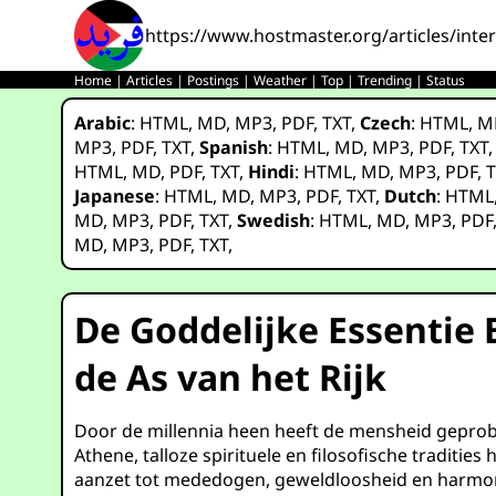
https://www.hostmaster.org/articles/inter
Home
|
Articles
|
Postings
|
Weather
|
Top
|
Trending
|
Status
Arabic
:
HTML
,
MD
,
MP3
,
PDF
,
TXT
,
Czech
:
HTML
,
M
MP3
,
PDF
,
TXT
,
Spanish
:
HTML
,
MD
,
MP3
,
PDF
,
TXT
HTML
,
MD
,
PDF
,
TXT
,
Hindi
:
HTML
,
MD
,
MP3
,
PDF
,
T
Japanese
:
HTML
,
MD
,
MP3
,
PDF
,
TXT
,
Dutch
:
HTML
MD
,
MP3
,
PDF
,
TXT
,
Swedish
:
HTML
,
MD
,
MP3
,
PDF
MD
,
MP3
,
PDF
,
TXT
,
De Goddelijke Essentie 
de As van het Rijk
Door de millennia heen heeft de mensheid geprobe
Athene, talloze spirituele en filosofische traditi
aanzet tot mededogen, geweldloosheid en harmonie 