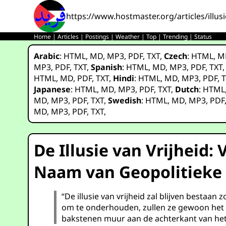
https://www.hostmaster.org/articles/illu
Home
|
Articles
|
Postings
|
Weather
|
Top
|
Trending
|
Status
Arabic
:
HTML
,
MD
,
MP3
,
PDF
,
TXT
,
Czech
:
HTML
,
M
MP3
,
PDF
,
TXT
,
Spanish
:
HTML
,
MD
,
MP3
,
PDF
,
TXT
HTML
,
MD
,
PDF
,
TXT
,
Hindi
:
HTML
,
MD
,
MP3
,
PDF
,
T
Japanese
:
HTML
,
MD
,
MP3
,
PDF
,
TXT
,
Dutch
:
HTML
MD
,
MP3
,
PDF
,
TXT
,
Swedish
:
HTML
,
MD
,
MP3
,
PDF
MD
,
MP3
,
PDF
,
TXT
,
De Illusie van Vrijheid
Naam van Geopolitieke 
“De illusie van vrijheid zal blijven bestaa
om te onderhouden, zullen ze gewoon het de
bakstenen muur aan de achterkant van het 