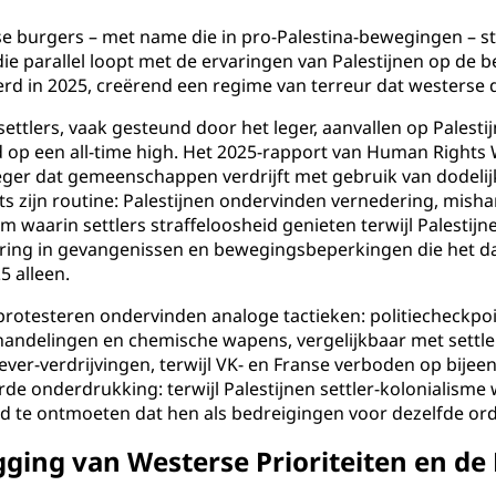
 burgers – met name die in pro-Palestina-bewegingen – st
ie parallel loopt met de ervaringen van Palestijnen op de be
eerd in 2025, creërend een regime van terreur dat westers
ettlers, vaak gesteund door het leger, aanvallen op Palesti
d op een all-time high. Het 2025-rapport van Human Righ
eger dat gemeenschappen verdrijft met gebruik van dodelijk
ts zijn routine: Palestijnen ondervinden vernedering, mish
 waarin settlers straffeloosheid genieten terwijl Palestij
ering in gevangenissen en bewegingsbeperkingen die het da
5 alleen.
otesteren ondervinden analoge tactieken: politiecheckpoint
andelingen en chemische wapens, vergelijkbaar met settler-m
ever-verdrijvingen, terwijl VK- en Franse verboden op bi
de onderdrukking: terwijl Palestijnen settler-kolonialisme
ld te ontmoeten dat hen als bedreigingen voor dezelfde or
legging van Westerse Prioriteiten en d