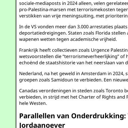
sociale-mediaposts in 2024 alleen, velen gerelat
pro-Palestina-marsen met terrorismekosten tegen 
verstikken van vrije meningsuiting, met prioriter
In de VS vonden meer dan 3.000 arrestaties plaat
deportatiedreigingen. Staten zoals Florida stelle
wapenen wetten tegen academische vrijheid.
Frankrijk heeft collectieven zoals Urgence Palest
wetsvoorstellen die “terrorismeverheerlijking” of
echoënd de staatshistorie van het neerslaan van dis
Nederland, na het geweld in Amsterdam in 2024, st
groepen zoals Samidoun te verbieden. Een nieuwe 
Canadas verordeningen in steden zoals Toronto be
verbieden, in strijd met het Charter of Rights a
hele Westen.
Parallellen van Onderdrukking: 
Jordaanoever