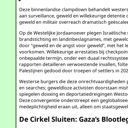
Deze binnenlandse clampdown behandelt westerse
aan surveillance, geweld en willekeurige detentie d
geweld en militair overreach dramatisch geëscal
Op de Westelijke Jordaanoever plegen Israëlische s
brandstichting en landinbeslagnames, met gewel
door “geweld en de angst voor geweld”, met het l
voorkomen. Willekeurige arrestaties bij checkpoin
onbepaalde termijn, onder een duaal rechtssysteem
rapporten detailleren verwoestende invallen, folt
Palestijnen gedood door troepen of settlers in 202
Westerse burgers die deze onrechtvaardigheden pr
en searches; geweldloze activisten doorstaan mish
spiegelen doxxing en deportatiedreigingen Westo
Deze convergentie onderstreept een geglobaliseer
medeplichtigheid eraan uit, alleen om staatsgewe
De Cirkel Sluiten: Gaza’s Bloot