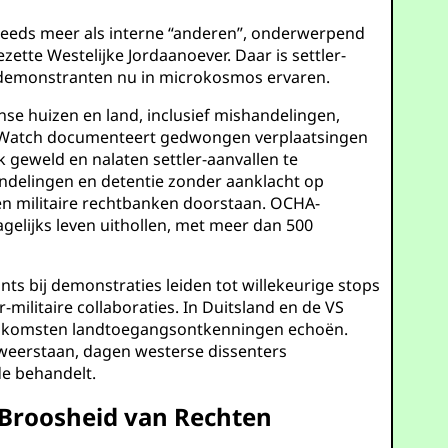
eeds meer als interne “anderen”, onderwerpend
zette Westelijke Jordaanoever. Daar is settler-
e demonstranten nu in microkosmos ervaren.
jnse huizen en land, inclusief mishandelingen,
ts Watch documenteert gedwongen verplaatsingen
 geweld en nalaten settler-aanvallen te
andelingen en detentie zonder aanklacht op
nen militaire rechtbanken doorstaan. OCHA-
gelijks leven uithollen, met meer dan 500
s bij demonstraties leiden tot willekeurige stops
ilitaire collaboraties. In Duitsland en de VS
jeenkomsten landtoegangsontkenningen echoën.
 weerstaan, dagen westerse dissenters
de behandelt.
e Broosheid van Rechten