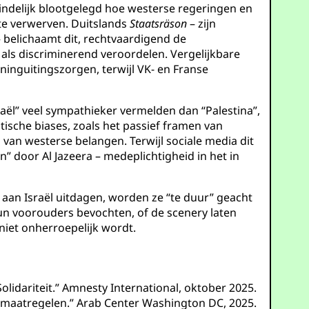
eindelijk blootgelegd hoe westerse regeringen en
 te verwerven. Duitslands
Staatsräson
– zijn
 belichaamt dit, rechtvaardigend de
als discriminerend veroordelen. Vergelijkbare
eninguitingszorgen, terwijl VK- en Franse
raël” veel sympathieker vermelden dan “Palestina”,
atische biases, zoals het passief framen van
 van westerse belangen. Terwijl sociale media dit
 door Al Jazeera – medeplichtigheid in het in
 aan Israël uitdagen, worden ze “te duur” geacht
un voorouders bevochten, of de scenery laten
 niet onherroepelijk wordt.
lidariteit.” Amnesty International, oktober 2025.
nmaatregelen.” Arab Center Washington DC, 2025.