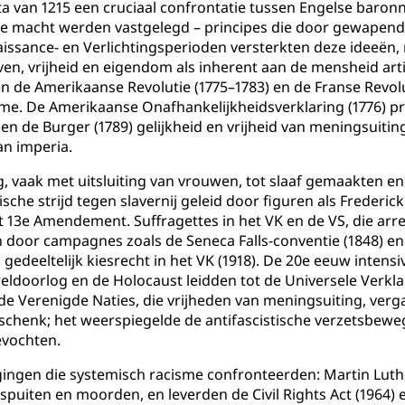
an 1215 een cruciaal confrontatie tussen Engelse baronne
jke macht werden vastgelegd – principes die door gewapen
issance- en Verlichtingsperioden versterkten deze ideeën, 
even, vrijheid en eigendom als inherent aan de mensheid ar
 de Amerikaanse Revolutie (1775–1783) en de Franse Revolu
sme. De Amerikaanse Onafhankelijkheidsverklaring (1776) 
en de Burger (1789) gelijkheid en vrijheid van meningsuit
an imperia.
, vaak met uitsluiting van vrouwen, tot slaaf gemaakten e
ische strijd tegen slavernij geleid door figuren als Frederi
t 13e Amendement. Suffragettes in het VK en de VS, die ar
door campagnes zoals de Seneca Falls-conventie (1848) en
gedeeltelijk kiesrecht in het VK (1918). De 20e eeuw intens
ldoorlog en de Holocaust leidden tot de Universele Verkla
 de Verenigde Naties, die vrijheden van meningsuiting, ver
eschenk; het weerspiegelde de antifascistische verzetsbewe
evochten.
gen die systemisch racisme confronteerden: Martin Luther
iten en moorden, en leverden de Civil Rights Act (1964) e