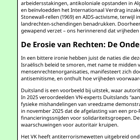
arbeidersstakingen, antikoloniale opstanden in Al
en beïnvloedden het Internationaal Verdrag inzak
Stonewall-rellen (1969) en AIDS-activisme, terwij
landrechten-schendingen benadrukken. Doorheen 
gewapend verzet – ons herinnerend dat vrijheden
De Erosie van Rechten: De Onde
In een bittere ironie hebben juist de naties die d
Israëlisch beleid te smoren, met name te midden 
mensenrechtenorganisaties, manifesteert zich door
antisemitisme, en onthult hoe vrijheden voorwaar
Duitsland is een voorbeeld bij uitstek, waar aut
In 2025 veroordeelden VN-experts Duitslands “aan
fysieke mishandelingen van vreedzame demonstrant
in november 2025 dat de afgelasting van een pro-Pa
financieringssnijden voor solidariteitsgroepen. 
waarschuwingen voor autoritair kruipen.
Het VK heeft antiterrorismewetten uitgebreid onde