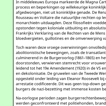
In middeleeuws Europa markeerde de Magna Carta v
process en beperkingen op willekeurige koninkli
afgedwongen, niet uit koninklijke genade. De Rena
Rousseau en Voltaire die natuurlijke rechten op l
monarchieën uitdaagden. Deze filosofieën voedden
opstonden tegen koloniale uitbuiting en absoluti
Frankrijks Verklaring van de Rechten van de Mens 
bloedvergieten, guillotines en de omverwerping v
Toch waren deze vroege overwinningen onvolledig
abolitionistische bewegingen, zoals de transatlant
culminerend in de Burgeroorlog (1861–1865) en he
doorstonden, verwierven stemrecht voor vrouwen 
leidend tot het 19e Amendement (1920) in de VS en 
en dekolonisatie. De gruwelen van de Tweede Were
opgesteld onder leiding van Eleanor Roosevelt bij
arrestatie codificeerde. Dit was geen top-down g
burgers de nazi-bezetting met immense kosten b
Na-oorlogse perioden zagen burgerrechtenbewegin
werden geconfronteerd met politiehonden, brandspu