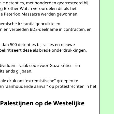
ale detenties, met honderden gearresteerd bij
g Brother Watch veroordelen dit als het
ls de Peterloo Massacre werden gewonnen.
emische irritantia gebruikte en
pen en verbieden BDS-deelname in contracten, en
an 500 detenties bij rallies en nieuwe
 bekritiseert deze als brede onderdrukkingen,
ividuen – vaak code voor Gaza-kritici – en
tslands glijbaan.
rale druk om “extremistische” groepen te
een “aanhoudende aanval” op protestrechten in het
Palestijnen op de Westelijke