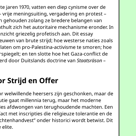
e jaren 1970, vatten een diep cynisme over de
vrije meningsuiting, vergadering en protest –
den gehouden zolang ze bredere belangen van
nthult zich het autoritaire mechanisme eronder. In
zicht griezelig profetisch aan. Dit essay
uwen van brute strijd; hoe westerse naties zoals
rlaten om pro-Palestina-activisme te smoren; hoe
iegelt; en ten slotte hoe het Gaza-conflict de
eerd door Duitslands doctrine van
Staatsräson
–
Strijd en Offer
or welwillende heersers zijn geschonken, maar de
tie gaat millennia terug, maar het moderne
essies afdwongen van terughoudende machten. Een
ct met inscripties die religieuze tolerantie en de
chtenhandvest” onder historici wordt betwist. Dit
elite.