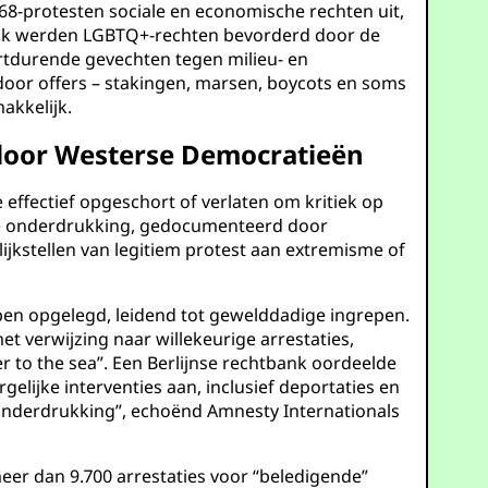
968-protesten sociale en economische rechten uit,
elijk werden LGBTQ+-rechten bevorderd door de
ortdurende gevechten tegen milieu- en
or offers – stakingen, marsen, boycots en soms
akkelijk.
 door Westerse Democratieën
 effectief opgeschort of verlaten om kritiek op
Deze onderdrukking, gedocumenteerd door
ijkstellen van legitiem protest aan extremisme of
bben opgelegd, leidend tot gewelddadige ingrepen.
 verwijzing naar willekeurige arrestaties,
 to the sea”. Een Berlijnse rechtbank oordeelde
elijke interventies aan, inclusief deportaties en
“onderdrukking”, echoënd Amnesty Internationals
meer dan 9.700 arrestaties voor “beledigende”