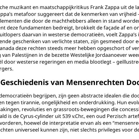
he muzikant en maatschappijkritikus Frank Zappa uit de lat
pa’s metafoor suggereert dat de kenmerken van vrijheid – 
e elementen die door de machthebbers alleen in stand wor
sent deze fundamenten bedreigt, brokkelt de façade af en o
itlopers daarvan in westerse democratieën, voelt Zappa’s in
nde geschenken van verlichte staten, zijn gesmeed door ee
n Canada deze rechten steeds meer hebben opgeschort of ve
n Palestijnen in de bezette Westelijke Jordaanoever weersp
ël door westerse regeringen en media blootlegt – geïllustr
rgers.
eschiedenis van Mensenrechten Door 
emocratieën begrijpen, zijn geen abstracte idealen die do
 tegen tirannie, ongelijkheid en onderdrukking. Hun evolu
ontwakingen, revoluties en grassroots-bewegingen die conc
 is de Cyrus-cylinder uit 539 v.Chr., een oud Perzisch artefa
evorderen, hoewel de interpretatie ervan als een “mensenre
ten universeel kunnen zijn, niet slechts privileges voor de 