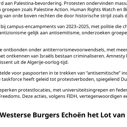
eerd aan Palestina-bevordering. Protesten ondervinden mass
groepen zoals Palestine Action. Human Rights Watch en Bi
ing van orde boven rechten die door historische strijd zoa
s bij campus-encampments van 2023–2025, met politie die ch
n antizionisme gelijk aan antisemitisme, onderzoeken groe
ine ontbonden onder antiterrorismevoorwendsels, met meer d
 het ontkennen van Israëls bestaan criminaliseren. Amnesty
sent uit de Algerije-oorlog-tijd.
elde voor paspoorten in te trekken van “antisemitische” ind
taskforce heeft geleid tot protestverboden, spiegelend Dui
perken protestlocaties, met universiteitsingrepen en fede
nd Freedoms. Deze acties, volgens FIDH, vertegenwoordigen 
Westerse Burgers Echoën het Lot van 