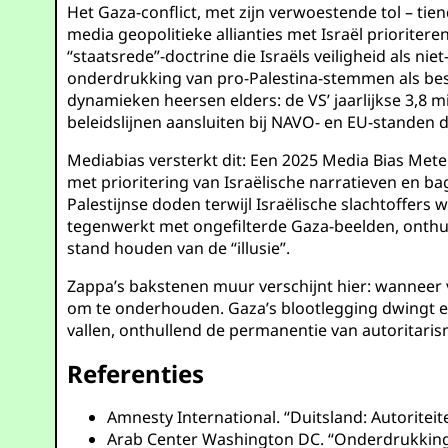
Het Gaza-conflict, met zijn verwoestende tol – ti
media geopolitieke allianties met Israël priorit
“staatsrede”-doctrine die Israëls veiligheid als 
onderdrukking van pro-Palestina-stemmen als besc
dynamieken heersen elders: de VS’ jaarlijkse 3,8 mi
beleidslijnen aansluiten bij NAVO- en EU-standen d
Mediabias versterkt dit: Een 2025 Media Bias Mete
met prioritering van Israëlische narratieven en bag
Palestijnse doden terwijl Israëlische slachtoffer
tegenwerkt met ongefilterde Gaza-beelden, onthul
stand houden van de “illusie”.
Zappa’s bakstenen muur verschijnt hier: wanneer v
om te onderhouden. Gaza’s blootlegging dwingt ee
vallen, onthullend de permanentie van autoritarism
Referenties
Amnesty International. “Duitsland: Autoritei
Arab Center Washington DC. “Onderdrukking 