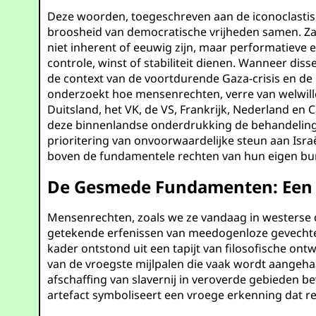
Deze woorden, toegeschreven aan de iconoclastisc
broosheid van democratische vrijheden samen. Zap
niet inherent of eeuwig zijn, maar performatiev
controle, winst of stabiliteit dienen. Wanneer dis
de context van de voortdurende Gaza-crisis en de u
onderzoekt hoe mensenrechten, verre van welwille
Duitsland, het VK, de VS, Frankrijk, Nederland e
deze binnenlandse onderdrukking de behandeling va
prioritering van onvoorwaardelijke steun aan Isra
boven de fundamentele rechten van hun eigen bu
De Gesmede Fundamenten: Een G
Mensenrechten, zoals we ze vandaag in westerse d
getekende erfenissen van meedogenloze gevechten
kader ontstond uit een tapijt van filosofische 
van de vroegste mijlpalen die vaak wordt aangehaald
afschaffing van slavernij in veroverde gebieden b
artefact symboliseert een vroege erkenning dat rech