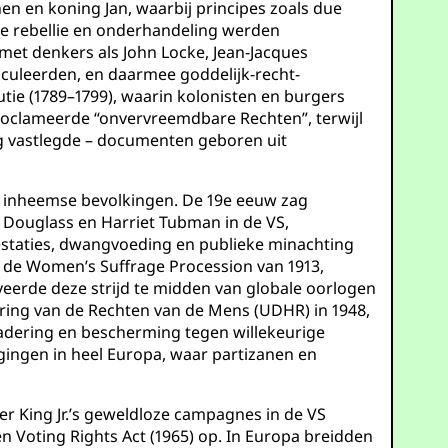
n en koning Jan, waarbij principes zoals due
de rebellie en onderhandeling werden
met denkers als John Locke, Jean-Jacques
ticuleerden, en daarmee goddelijk-recht-
tie (1789–1799), waarin kolonisten en burgers
proclameerde “onvervreemdbare Rechten”, terwijl
ing vastlegde – documenten geboren uit
n inheemse bevolkingen. De 19e eeuw zag
ck Douglass en Harriet Tubman in de VS,
restaties, dwangvoeding en publieke minachting
 de Women’s Suffrage Procession van 1913,
iveerde deze strijd te midden van globale oorlogen
ring van de Rechten van de Mens (UDHR) in 1948,
gadering en bescherming tegen willekeurige
gingen in heel Europa, waar partizanen en
 King Jr.’s geweldloze campagnes in de VS
n Voting Rights Act (1965) op. In Europa breidden