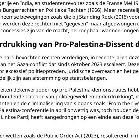
gerije en India, en studentenrevoltes zoals de Franse Mei 1
e Burgerrechten en Politieke Rechten (1966). Meer recent
l inheemse bewegingen zoals die bij Standing Rock (2016) vo
werden deze rechten niet “gegeven” maar afgedwongen do
 concessies zijn van de macht, herroepbaar wanneer ongem
rdrukking van Pro-Palestina-Dissent
eze hard bevochten rechten verdedigen, in recente jaren deze
van het Gaza-conflict dat sinds oktober 2023 escaleert. 
 excessief politieoptreden, juridische overreach en het gel
delijk zijn aan afstemming op staatsbelangen.
oriteiten dekenverboden op pro-Palestina-demonstraties he
houdende patroon van politiegeweld en onderdrukking”, met
en en de criminalisering van slogans zoals “From the river
lestina-conferentie in april onwettig was, toch houden derg
De Linkse Partij heeft aangedrongen op een einde aan deze 
r wetten zoals de Public Order Act (2023), resulterend in 