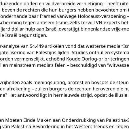
enduizenden doden en wijdverbreide vernietiging – heeft uit
eren boven de rechten die hun burgers hebben bevochten om
niet-onderhandelbaar framed vanwege Holocaust-verzoening –
herming tegen antisemitisme, zelfs terwijl VN-experts het 
ljard dollar hulp aan Israël overstijgt binnenlandse vrije-m
ie Israël begunstigen.
r-analyse van 54.449 artikelen vond dat westerse media “Is
atellisering van Palestijns lijden. Studies onthullen system
s worden vermenselijkt, echoënd Koude Oorlog-prioriteringen
len mainstream media’s falen – beschuldigd van “witwassen”
rijheden zoals meningsuiting, protest en boycots de steun
n afrekening – zullen burgers de rechten heroveren die h
e? Het antwoord ligt in hernieuwde strijd, opdat de illusie
ten Moeten Einde Maken aan Onderdrukking van Palestina-So
van Palestina-Bevordering in het Westen: Trends en Tege