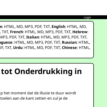
Login
n
:
HTML
,
MD
,
MP3
,
PDF
,
TXT
,
English
:
HTML
,
MD
,
F
,
TXT
,
French
:
HTML
,
MD
,
MP3
,
PDF
,
TXT
,
Hebrew
:
MP3
,
PDF
,
TXT
,
Italian
:
HTML
,
MD
,
MP3
,
PDF
,
TXT
,
uguese
:
HTML
,
MD
,
MP3
,
PDF
,
TXT
,
Russian
:
HTML
,
DF
,
TXT
,
Urdu
:
HTML
,
MD
,
PDF
,
TXT
,
Chinese
:
HTML
,
n tot Onderdrukking in
 Op het moment dat de illusie te duur wordt
oelen aan de kant zetten en zul je de