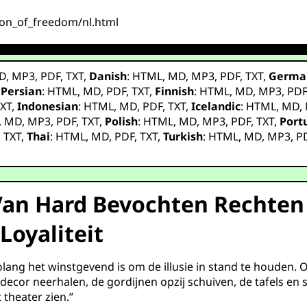
sion_of_freedom/nl.html
D
,
MP3
,
PDF
,
TXT
,
Danish
:
HTML
,
MD
,
MP3
,
PDF
,
TXT
,
Germa
,
Persian
:
HTML
,
MD
,
PDF
,
TXT
,
Finnish
:
HTML
,
MD
,
MP3
,
PD
XT
,
Indonesian
:
HTML
,
MD
,
PDF
,
TXT
,
Icelandic
:
HTML
,
MD
,
,
MD
,
MP3
,
PDF
,
TXT
,
Polish
:
HTML
,
MD
,
MP3
,
PDF
,
TXT
,
Port
,
TXT
,
Thai
:
HTML
,
MD
,
PDF
,
TXT
,
Turkish
:
HTML
,
MD
,
MP3
,
P
: Van Hard Bevochten Rechte
Loyaliteit
n zolang het winstgevend is om de illusie in stand te houden.
cor neerhalen, de gordijnen opzij schuiven, de tafels en st
theater zien.”