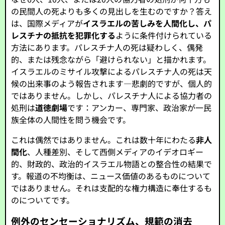
の民間人の死よりも多くの見出しを生むのですか？答え
は、国際メディアが
イスラエルの苦しみを人間化し、パ
レスチナの抵抗を犯罪化する
ように条件付けられている
方法にあります。パレスチナ人の死は疑わしく、偶発
的、または残念ながら「避けられない」と描かれます。
イスラエルのミサイル攻撃によるパレスチナ人の死は天
候の出来事のよう報告されます—悲劇的ですが、個人的
ではありません。しかし、パレスチナ人による協力者の
処刑は
道徳劇場
です：アンカー、専門家、政治家が一民
族全体の人間性を問う機会です。
これは偶然ではありません。これは数十年にわたる
非人
間化
、人種差別、そして西側メディアのイデオロギー
的、財政的、政治的イスラエル物語との整合性の結果で
す。報道の不均衡は、ニュース価値のあるものについて
ではありません。それは支配的な権力構造に奉仕するも
のについてです。
例外のセンセーショナリズム、規範の消去