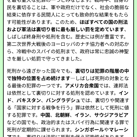
民を裏切ることは、軍や政府だけでなく、社会の脆弱な
結束に依存する民間人にとっても致命的な結果をもたら
す可能性があります。このため、
ほぼすべての国の刑法
および軍法は裏切り者に最も厳しい罰を定めています
、
しばしば終身刑や処刑を含む。歴史には例が豊富です。
第二次世界大戦後のヨーロッパのナチ協力者への対応か
ら、冷戦中のスパイの処刑まで、政府は常に忠誠の神聖
さを厳しい処罰で守ってきました。
死刑から遠ざかった国々でも、
裏切りは犯罪の階層の中
で独特の位置を占め続けます
—しばしば死刑の対象とな
る最後の犯罪の一つです。
アメリカ合衆国
では、連邦法
は依然として裏切りに対する処刑を認めています。
イン
ド
、
パキスタン
、
バングラデシュ
では、裏切りや関連す
る「国家に対する戦争を行う」罪は依然として死刑に値
する犯罪です。
中国
、
北朝鮮
、
イラン
、
サウジアラビア
などの国でも、政治的またはスパイ行為に関連する罪で
死刑が定期的に課せられます。
シンガポール
や
マレーシ
ア
でも、裏切りは法的に死刑を伴う可能性があります。