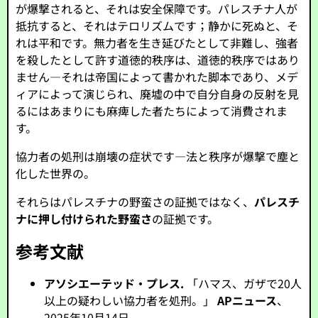
が爆撃されると、それは安全保障です。パレスチナ人が
抵抗すると、それはテロリズムです；静かに死ぬと、そ
れは平和です。無力者を生き延びたとして非難し、強者
を殺したとして許す道徳的秩序は、道徳的秩序ではあり
ません—それは帝国によって書かれた脚本であり、メデ
ィアによって演じられ、廃墟の中で自分自身の反射を見
るにはあまりにも麻痺した者たちによって消費されま
す。
協力者の処刑は崩壊の症状です—法と秩序が爆撃で塵と
化した世界の。
それらはパレスチナの野蛮さの証拠ではなく、
パレスチ
ナに押し付けられた野蛮さ
の証拠です。
参考文献
アソシエーテッド・プレス.
「ハマス、ガザで20人
以上の疑わしい協力者を処刑。」
APニュース
、
2025年10月14日。