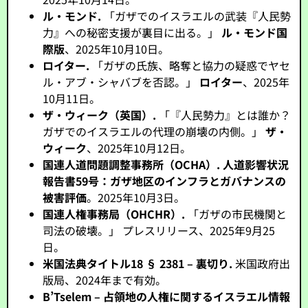
ル・モンド.
「ガザでのイスラエルの武装『人民勢
力』への秘密支援が裏目に出る。」
ル・モンド国
際版
、2025年10月10日。
ロイター.
「ガザの氏族、略奪と協力の疑惑でヤセ
ル・アブ・シャバブを否認。」
ロイター
、2025年
10月11日。
ザ・ウィーク（英国）.
「『人民勢力』とは誰か？
ガザでのイスラエルの代理の崩壊の内側。」
ザ・
ウィーク
、2025年10月12日。
国連人道問題調整事務所（OCHA）.
人道影響状況
報告書59号：ガザ地区のインフラとガバナンスの
被害評価
。2025年10月3日。
国連人権事務局（OHCHR）.
「ガザの市民機関と
司法の破壊。」 プレスリリース、2025年9月25
日。
米国法典タイトル18 § 2381 – 裏切り.
米国政府出
版局、2024年まで有効。
B’Tselem – 占領地の人権に関するイスラエル情報