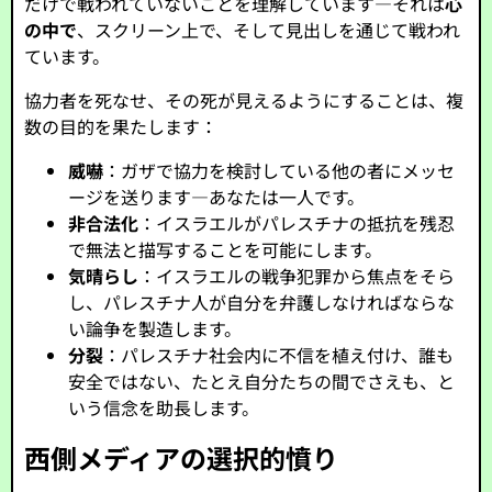
だけで戦われていないことを理解しています—それは
心
の中で
、スクリーン上で、そして見出しを通じて戦われ
ています。
協力者を死なせ、その死が見えるようにすることは、複
数の目的を果たします：
威嚇
：ガザで協力を検討している他の者にメッセ
ージを送ります—あなたは一人です。
非合法化
：イスラエルがパレスチナの抵抗を残忍
で無法と描写することを可能にします。
気晴らし
：イスラエルの戦争犯罪から焦点をそら
し、パレスチナ人が自分を弁護しなければならな
い論争を製造します。
分裂
：パレスチナ社会内に不信を植え付け、誰も
安全ではない、たとえ自分たちの間でさえも、と
いう信念を助長します。
西側メディアの選択的憤り