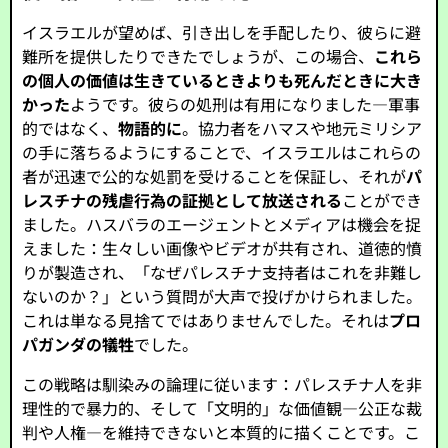
イスラエルが望めば、引き出しを手配したり、彼らに避
難所を提供したりできたでしょうが、この場合、
これら
の個人の価値は生きているときよりも死んだときに大き
かった
ようです。彼らの処刑は有用になりました—軍事
的ではなく、
物語的に
。協力者をハマスや地元ミリシア
の手に落ちるようにすることで、イスラエルはこれらの
者が迅速で公的な処罰を受けることを保証し、それが
パ
レスチナの残虐行為の証拠として放送される
ことができ
ました。ハスバラのエージェントとメディアは機会を捉
えました：生々しい画像やビデオが共有され、道徳的憤
りが製造され、「なぜパレスチナ支持者はこれを非難し
ないのか？」という質問が大声で投げかけられました。
これは単なる見捨てではありませんでした。それは
プロ
パガンダの犠牲
でした。
この戦略は馴染みの論理に従います：パレスチナ人を非
理性的で暴力的、そして「文明的」な価値観—公正な裁
判や人権—を維持できないと本質的に描くことです。こ