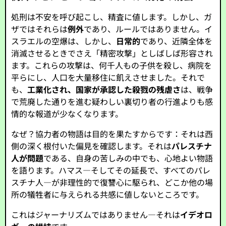
処刑は不安を呼び起こし、精査に値します。しかし、ガ
ザではそれらは
例外
であり、ルールではありません。イ
スラエルの空爆は、しかし、
日常的
であり、近隣全体を
消滅させるときでさえ「精密攻撃」としばしば形容され
ます。これらの攻撃は、何千人もの子供を殺し、病院を
平らにし、人口を大量移住に飢えさせました。それで
も、
工業化され、国家が承認した殺戮の残虐さ
は、戦争
で荒廃した通りを進む疑わしい裏切り者の行進よりも感
情的な報道が少なくなります。
なぜ？協力者の物語は目的を果たすからです：それは西
側の深く根付いた偏見を確認します。それは
パレスチナ
人が問題
である、自身の苦しみの中でも、心地よい物語
を語ります。ハマス—そしてその延長で、すべてのパレ
スチナ人—が非理性的で復讐心に駆られ、どこか他の場
所の犠牲者に与えられる共感に値しないところです。
これはジャーナリズムではありません—それは
イデオロ