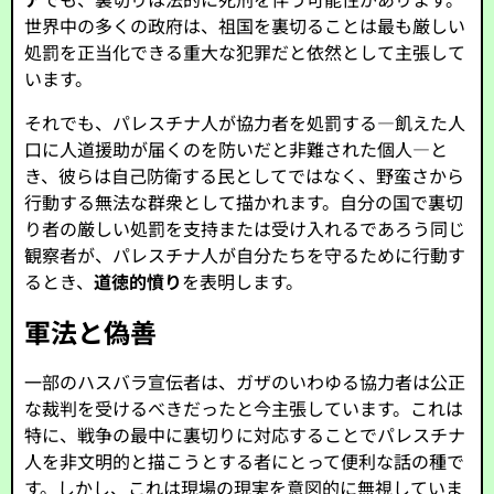
世界中の多くの政府は、祖国を裏切ることは最も厳しい
処罰を正当化できる重大な犯罪だと依然として主張して
います。
それでも、パレスチナ人が協力者を処罰する—飢えた人
口に人道援助が届くのを防いだと非難された個人—と
き、彼らは自己防衛する民としてではなく、野蛮さから
行動する無法な群衆として描かれます。自分の国で裏切
り者の厳しい処罰を支持または受け入れるであろう同じ
観察者が、パレスチナ人が自分たちを守るために行動す
るとき、
道徳的憤り
を表明します。
軍法と偽善
一部のハスバラ宣伝者は、ガザのいわゆる協力者は公正
な裁判を受けるべきだったと今主張しています。これは
特に、戦争の最中に裏切りに対応することでパレスチナ
人を非文明的と描こうとする者にとって便利な話の種で
す。しかし、これは現場の現実を意図的に無視していま