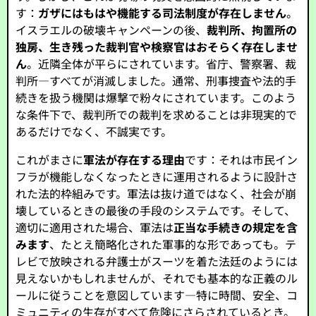
す：
ガザにはもはや機能する司法制度が存在しません
。
イスラエルの破壊キャンペーンの後、
裁判所、拘置所の
独房、生き残った裁判官や検察官はおそらく存在しませ
ん
。近隣全体が平らにされています。省庁、警察署、裁
判所—すべてが消滅しました。通常、刑事捜査や法的手
続きを扱う機関は爆撃で粉々にされています。このよう
な条件下で、裁判所での裁判を求めることは非現実的で
あるだけでなく、不誠実です。
これがまさに
軍法が存在する理由
です：それは市民イン
フラが機能しなくなったときに運用されるように設計さ
れた法的枠組みです。軍法は抜け道ではなく、社会が崩
壊しているときの最後の手段のシステムです。そして、
適切に適用された場合、軍法は
正当な手続きの規定を含
みます
、たとえ簡略化された軍事的な形であっても。テ
レビで放映される弁護士がスーツを着た法廷のようには
見えないかもしれませんが、それでも基本的な正義のル
ールに従うことを意図しています—特に時間、安全、コ
ミュニティの生存がすべて危険にさらされているとき。