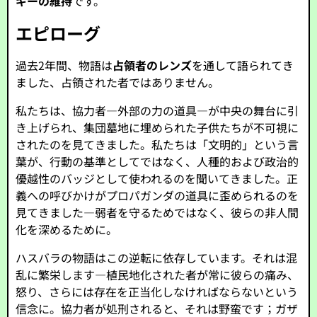
ギーの維持
です。
エピローグ
過去2年間、物語は
占領者のレンズ
を通して語られてき
ました、占領された者ではありません。
私たちは、協力者—外部の力の道具—が中央の舞台に引
き上げられ、集団墓地に埋められた子供たちが不可視に
されたのを見てきました。私たちは「文明的」という言
葉が、行動の基準としてではなく、人種的および政治的
優越性のバッジとして使われるのを聞いてきました。正
義への呼びかけがプロパガンダの道具に歪められるのを
見てきました—弱者を守るためではなく、彼らの非人間
化を深めるために。
ハスバラの物語はこの逆転に依存しています。それは混
乱に繁栄します—植民地化された者が常に彼らの痛み、
怒り、さらには存在を正当化しなければならないという
信念に。協力者が処刑されると、それは野蛮です；ガザ