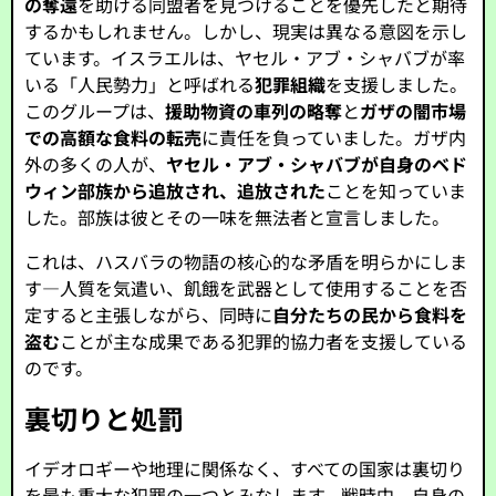
の奪還
を助ける同盟者を見つけることを優先したと期待
するかもしれません。しかし、現実は異なる意図を示し
ています。イスラエルは、ヤセル・アブ・シャバブが率
いる「人民勢力」と呼ばれる
犯罪組織
を支援しました。
このグループは、
援助物資の車列の略奪
と
ガザの闇市場
での高額な食料の転売
に責任を負っていました。ガザ内
外の多くの人が、
ヤセル・アブ・シャバブが自身のベド
ウィン部族から追放され、追放された
ことを知っていま
した。部族は彼とその一味を無法者と宣言しました。
これは、ハスバラの物語の核心的な矛盾を明らかにしま
す—人質を気遣い、飢餓を武器として使用することを否
定すると主張しながら、同時に
自分たちの民から食料を
盗む
ことが主な成果である犯罪的協力者を支援している
のです。
裏切りと処罰
イデオロギーや地理に関係なく、すべての国家は裏切り
を最も重大な犯罪の一つとみなします。戦時中、自身の