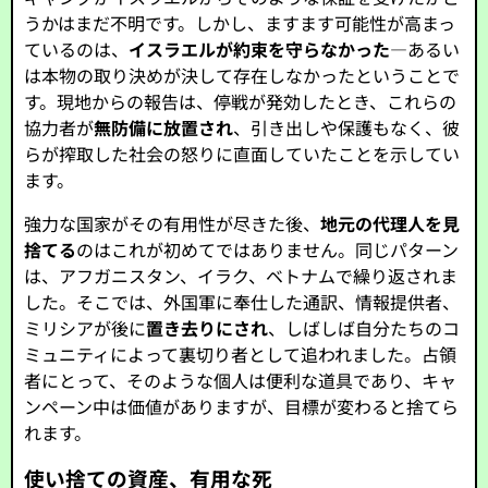
うかはまだ不明です。しかし、ますます可能性が高まっ
ているのは、
イスラエルが約束を守らなかった
—あるい
は本物の取り決めが決して存在しなかったということで
す。現地からの報告は、停戦が発効したとき、これらの
協力者が
無防備に放置され
、引き出しや保護もなく、彼
らが搾取した社会の怒りに直面していたことを示してい
ます。
強力な国家がその有用性が尽きた後、
地元の代理人を見
捨てる
のはこれが初めてではありません。同じパターン
は、アフガニスタン、イラク、ベトナムで繰り返されま
した。そこでは、外国軍に奉仕した通訳、情報提供者、
ミリシアが後に
置き去りにされ
、しばしば自分たちのコ
ミュニティによって裏切り者として追われました。占領
者にとって、そのような個人は便利な道具であり、キャ
ンペーン中は価値がありますが、目標が変わると捨てら
れます。
使い捨ての資産、有用な死