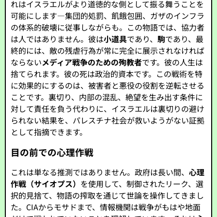
れはイスラエルがより道徳的な側として振る舞うことを
可能にします—集団的処罰、飢餓包囲、ガザのインフラ
の体系的破壊に従事しながらも。この物語では、協力者
は人ではありません。彼は
小道具
であり、
駒
であり、最
終的には、敵の残虐行為が常に完全に展示されなければ
ならない
メディア戦争のための殉教者
です。彼の人生は
捨てられます。彼の死は政治的資本です。この戦術を特
に効果的にするのは、被害者と悪役の役割を逆転させる
ことです。裏切り、内部の混乱、絶望を生み出す条件に
対して責任を負う代わりに、イスラエルは裏切りの避け
られない結果を、パレスチナ社会が救いようがない証拠
として指摘できます。
目の前での心理作戦
これは単なる推測ではありません。政府は長い間、
心理
作戦（サイオプス）
を使用して、制御されたリーク、選
択的見捨て、物語の搾取を通じて世論を操作してきまし
た。CIAからモサドまで、情報機関は戦争がもはや地面