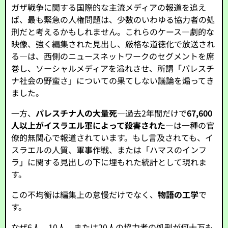
ガザ戦争に関する国際的な主流メディアの報道を追え
ば、最も緊急の人権問題は、少数のいわゆる協力者の処
刑だと考えるかもしれません。これらのケース—劇的な
映像、強く編集された見出し、厳格な道徳化で放送され
る—は、西側のニュースネットワークのセグメントを席
巻し、ソーシャルメディアを溢れさせ、所謂「パレスチ
ナ社会の野蛮さ」についての果てしない議論を煽ってき
ました。
一方、
パレスチナ人の大量死
—過去2年間だけで
67,600
人以上がイスラエル軍によって殺害された
—は一種の官
僚的無関心で報道されています。もし言及されても、イ
スラエルの人質、軍事作戦、または「ハマスのインフ
ラ」に関する見出しの下に埋もれた統計として現れま
す。
この不均衡は編集上の怠慢だけでなく、
物語の工学
で
す。
なぜ6人、10人、または20人の協力者の処刑が何十万も