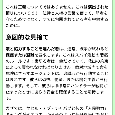
これは正義についてではありません。これは
演出された
憤り
についてです—法律と人権の言葉を使って、弱者を
守るためではなく、すでに包囲されている者を中傷する
ために。
意図的な見捨て
敵と協力することを選んだ者
は、通常、戦争が終わると
保護または避難
を要求します。これはスパイ活動の暗黙
のルールです：裏切る者は、金だけでなく、救出の約束
によって買われなければなりません。敵対地域内で命を
危険にさらすエージェントは、忠誠心から行動すること
はまれです。彼らは恐怖、絶望、または機会主義から行
動します。そして、彼らはほぼ常にハンドラーが戦闘が
止まったときに彼らの安全を確保することを期待しま
す。
ガザでは、ヤセル・アブ・シャバブと彼の「人民勢力」
ギャングがイスラエルからそのような保証を受けたかど