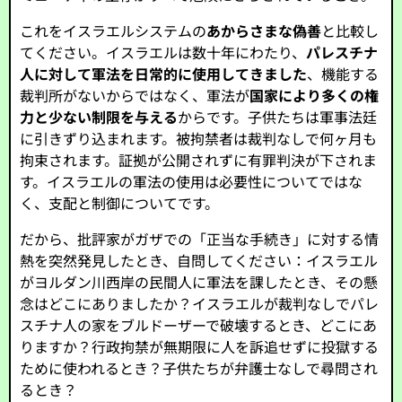
これをイスラエルシステムの
あからさまな偽善
と比較し
てください。イスラエルは数十年にわたり、
パレスチナ
人に対して軍法を日常的に使用してきました
、機能する
裁判所がないからではなく、軍法が
国家により多くの権
力と少ない制限を与える
からです。子供たちは軍事法廷
に引きずり込まれます。被拘禁者は裁判なしで何ヶ月も
拘束されます。証拠が公開されずに有罪判決が下されま
す。イスラエルの軍法の使用は必要性についてではな
く、支配と制御についてです。
だから、批評家がガザでの「正当な手続き」に対する情
熱を突然発見したとき、自問してください：イスラエル
がヨルダン川西岸の民間人に軍法を課したとき、その懸
念はどこにありましたか？イスラエルが裁判なしでパレ
スチナ人の家をブルドーザーで破壊するとき、どこにあ
りますか？行政拘禁が無期限に人を訴追せずに投獄する
ために使われるとき？子供たちが弁護士なしで尋問され
るとき？