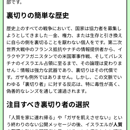
部です。
裏切りの簡単な歴史
歴史上のすべての戦争において、国家は協力者を募集し
ようとしてきました—金、権力、または生存と引き換え
に自らの側を裏切ることを厭わない個人をです。第二次
世界大戦中のフランス抵抗やナチの情報提供者から、イ
ラクやアフガニスタンでの米国軍事作戦、そしてパレス
チナのイスラエル占領に至るまで、その論理は変わりま
せん：情報は強力な武器であり、裏切りはその代償で
す。ガザも例外ではありません。しかし、この文脈でい
わゆる「裏切り者」に対する反応は、特に毒性が高く、
偽善的なレンズを通して濾過されます。
注目すべき裏切り者の選択
「人質を家に連れ帰る」や「ガザを飢えさせない」とい
う終わりのない公開メッセージの後、イスラエルが
人質