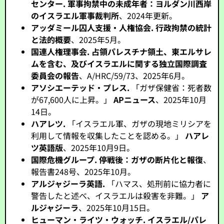
センター.
軍事拘禁中の未成年者：ヨルダン川西岸
のイスラエル軍事裁判所
、2024年更新。
アッダミール囚人支援・人権協会.
行政拘禁の統計
と法的概要
、2025年5月。
国連人権理事会.
占領パレスチナ領土、東エルサレ
ムを含む、及びイスラエルに関する独立国際調査
委員会の報告
、A/HRC/59/73、2025年6月。
アソシエーテッド・プレス.
「ガザ保健省：死者数
が67,600人に上昇。」
APニュース
、2025年10月
14日。
ハアレツ.
「イスラエル軍、ガザの現地ミリシアを
利用して情報を収集したことを認める。」
ハアレ
ツ英語版
、2025年10月9日。
国際危機グループ.
停戦後：ガザの断片化と報復
、
報告書248号、2025年10月。
アルジャジーラ英語.
「ハマス、処刑前に協力者に
警告したと述べ、イスラエルは殺害を非難。」
ア
ルジャジーラ
、2025年10月15日。
ヒューマン・ライツ・ウォッチ.
イスラエル/パレ