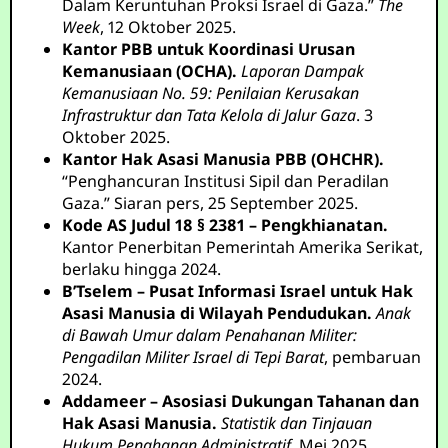
Dalam Keruntuhan Proksi Israel di Gaza.”
The
Week
, 12 Oktober 2025.
Kantor PBB untuk Koordinasi Urusan
Kemanusiaan (OCHA).
Laporan Dampak
Kemanusiaan No. 59: Penilaian Kerusakan
Infrastruktur dan Tata Kelola di Jalur Gaza
. 3
Oktober 2025.
Kantor Hak Asasi Manusia PBB (OHCHR).
“Penghancuran Institusi Sipil dan Peradilan
Gaza.” Siaran pers, 25 September 2025.
Kode AS Judul 18 § 2381 – Pengkhianatan.
Kantor Penerbitan Pemerintah Amerika Serikat,
berlaku hingga 2024.
B’Tselem – Pusat Informasi Israel untuk Hak
Asasi Manusia di Wilayah Pendudukan.
Anak
di Bawah Umur dalam Penahanan Militer:
Pengadilan Militer Israel di Tepi Barat
, pembaruan
2024.
Addameer – Asosiasi Dukungan Tahanan dan
Hak Asasi Manusia.
Statistik dan Tinjauan
Hukum Penahanan Administratif
, Mei 2025.