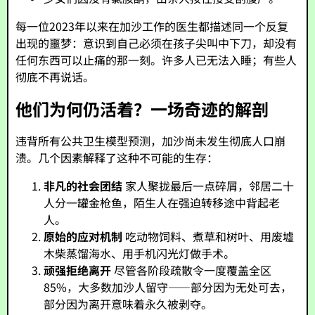
每一位2023年以来在加沙工作的医生都描述同一个反复
出现的噩梦：意识到自己必须在孩子尖叫中下刀，却没有
任何东西可以止痛的那一刻。许多人已无法入睡；有些人
彻底不再说话。
他们为何仍活着？一场奇迹的解剖
违背所有公共卫生模型预测，加沙尚未发生彻底人口崩
溃。几个因素解释了这种不可能的生存：
非凡的社会团结
家人聚拢最后一点碎屑，邻居二十
人分一罐金枪鱼，陌生人在强迫转移途中背起老
人。
原始的应对机制
吃动物饲料、煮草和树叶、用废墟
木柴蒸馏海水、用手机闪光灯做手术。
顽强拒绝离开
尽管各阶段疏散令一度覆盖全区
85%，大多数加沙人留守——部分因为无处可去，
部分因为离开意味着永久被剥夺。