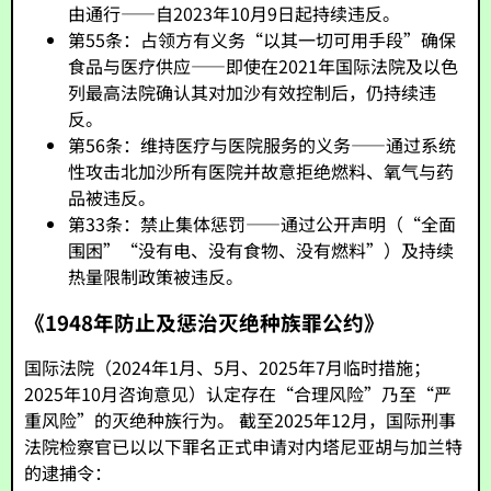
由通行——自2023年10月9日起持续违反。
第55条：占领方有义务“以其一切可用手段”确保
食品与医疗供应——即使在2021年国际法院及以色
列最高法院确认其对加沙有效控制后，仍持续违
反。
第56条：维持医疗与医院服务的义务——通过系统
性攻击北加沙所有医院并故意拒绝燃料、氧气与药
品被违反。
第33条：禁止集体惩罚——通过公开声明（“全面
围困”“没有电、没有食物、没有燃料”）及持续
热量限制政策被违反。
《1948年防止及惩治灭绝种族罪公约》
国际法院（2024年1月、5月、2025年7月临时措施；
2025年10月咨询意见）认定存在“合理风险”乃至“严
重风险”的灭绝种族行为。 截至2025年12月，国际刑事
法院检察官已以以下罪名正式申请对内塔尼亚胡与加兰特
的逮捕令：