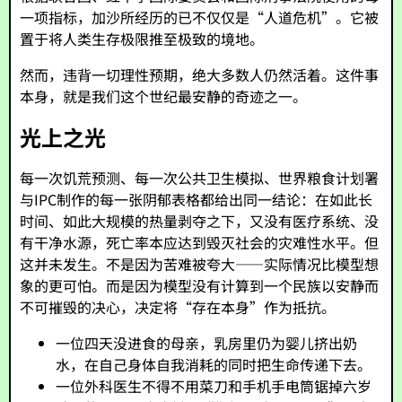
一项指标，加沙所经历的已不仅仅是“人道危机”。它被
置于将人类生存极限推至极致的境地。
然而，违背一切理性预期，绝大多数人仍然活着。这件事
本身，就是我们这个世纪最安静的奇迹之一。
光上之光
每一次饥荒预测、每一次公共卫生模拟、世界粮食计划署
与IPC制作的每一张阴郁表格都给出同一结论：在如此长
时间、如此大规模的热量剥夺之下，又没有医疗系统、没
有干净水源，死亡率本应达到毁灭社会的灾难性水平。但
这并未发生。不是因为苦难被夸大——实际情况比模型想
象的更可怕。而是因为模型没有计算到一个民族以安静而
不可摧毁的决心，决定将“存在本身”作为抵抗。
一位四天没进食的母亲，乳房里仍为婴儿挤出奶
水，在自己身体自我消耗的同时把生命传递下去。
一位外科医生不得不用菜刀和手机手电筒锯掉六岁