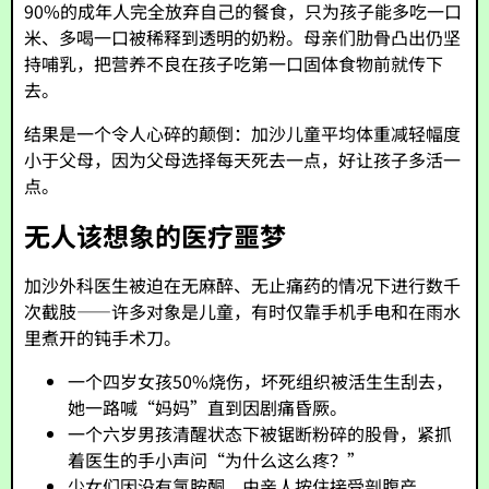
90%的成年人完全放弃自己的餐食，只为孩子能多吃一口
米、多喝一口被稀释到透明的奶粉。母亲们肋骨凸出仍坚
持哺乳，把营养不良在孩子吃第一口固体食物前就传下
去。
结果是一个令人心碎的颠倒：加沙儿童平均体重减轻幅度
小于父母，因为父母选择每天死去一点，好让孩子多活一
点。
无人该想象的医疗噩梦
加沙外科医生被迫在无麻醉、无止痛药的情况下进行数千
次截肢——许多对象是儿童，有时仅靠手机手电和在雨水
里煮开的钝手术刀。
一个四岁女孩50%烧伤，坏死组织被活生生刮去，
她一路喊“妈妈”直到因剧痛昏厥。
一个六岁男孩清醒状态下被锯断粉碎的股骨，紧抓
着医生的手小声问“为什么这么疼？”
少女们因没有氯胺酮，由亲人按住接受剖腹产。