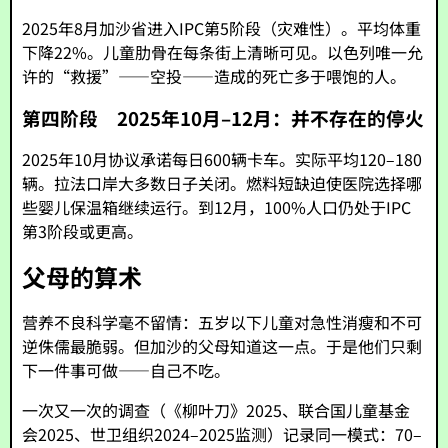
2025年8月加沙省进入IPC第5阶段（灾难性）。平均体重
下降22%。儿童肋骨在每条街上清晰可见。以色列唯一允
许的“救援”——空投——造成的死亡多于喂饱的人。
第四阶段 2025年10月–12月：并不存在的停火
2025年10月协议承诺每日600辆卡车。实际平均120–180
辆。拉法口岸大多数日子关闭。燃料短缺迫使医院选择哪
些婴儿保温箱继续运行。到12月，100%人口仍处于IPC
第3阶段或更高。
父母的算术
营养不良科学毫不留情：五岁以下儿童对急性消瘦和不可
逆侏儒最脆弱。但加沙的父母知道这一点。于是他们只剩
下一件事可做——自己不吃。
一次又一次的调查（《柳叶刀》2025、联合国儿童基金
会2025、世卫组织2024–2025监测）记录同一模式：70–