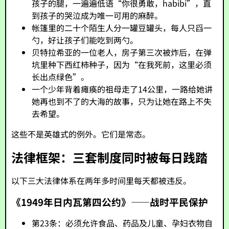
孩子的腿，一遍遍低语“你很勇敢，habibi”，直
到孩子的哭泣成为唯一可用的麻醉。
帐篷里的二十个陌生人分一罐豆罐头，每人只舀一
勺，好让孩子们能吃到两勺。
贝特拉希亚的一位老人，房子第三次被炸后，在弹
坑里种下西红柿种子，因为“在我死前，这里必须
长出点绿色”。
一个少年背着瘫痪的祖母走了14公里，一路给她讲
她再也到不了的大海的故事，只为让她在路上不失
去希望。
这些不是英雄式的例外。它们是常态。
法律框架：三套制度同时被每日践踏
以下三大法律体系在两年多时间里每天都被违反。
《1949年日内瓦第四公约》——战时平民保护
第23条：必须允许食品、药品及儿童、孕妇衣物自