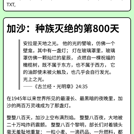
TXT
,
加沙：种族灭绝的第800天
安拉是天地之光。 他的光的譬喻，仿佛一个
壁龛，其中有一盏灯； 灯在玻璃罩里，玻璃
罩仿佛一颗灿烂的星辰， 点燃自一棵祝福的
橄榄树，既不属于东方，也不属于西方， 它
的油即使未被火触及，也几乎会自行发光。
光上之光。
——《古兰经·光明章》24:35
在1945年以来世界所见的最漫长、最黑暗的夜晚里，加
沙的两百万灵魂成为了那盏灯。
整整八百天，加沙上空布满烈焰。 整整八百夜，大地被
二十万吨炸药震颤。 整整八百个黎明，部长们对着镜头
毫无羞耻地重复： 一粒小麦、一滴药品、一升燃料，都