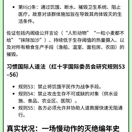
第II(c)条：通过饥饿、断水、摧毁卫生系统、阻止
医疗，故意对该群体施加旨在导致其肉体毁灭的生
活条件。
佐证包括内阁级公开言论（“人形动物”“一粒小麦都不
给”“抹除加沙”）、持续低于生存阈值的热量摄入、以
及对所有粮食生产手段（渔船、温室、面包房、农田）的
摧毁。
习惯国际人道法（红十字国际委员会研究规则53
–56）
规则53：禁止将饥饿平民作为战争手段。
规则54：禁止攻击生存不可或缺的对象（供水设
施、食品、农业区、医院）。
规则55：各方必须允许并协助人道救援快速无阻通
行。
真实状况：一场慢动作的灭绝编年史