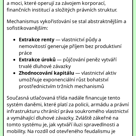
a moci, které operují za závojem korporací,
finančních institucí a složitých právních struktur.
Mechanismus vykořisťování se stal abstraktnějším a
sofistikovanějším:
Extrakce renty
— vlastnictví půdy a
nemovitostí generuje příjem bez produktivní
práce
Extrakce úroků
— půjčování peněz vytváří
trvalé dluhové závazky
Zhodnocování kapitálu
— vlastnictví aktiv
umožňuje exponenciální růst bohatství
prostřednictvím tržních mechanismů
Současná utlačovaná třída nadále financuje tento
systém daněmi, které platí za policii, armádu a právní
infrastrukturu chránící práva soukromého vlastnictví
a vymáhající dluhové závazky. Zvláště zákeřné na
tomto systému je, jak vytváří iluzi spravedlnosti a
mobility. Na rozdíl od otevřeného feudalismu je