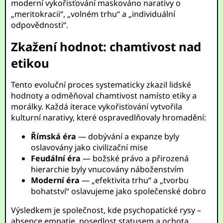
moderní vykořisťování maskováno narativy o
„meritokracii“, „volném trhu“ a „individuální
odpovědnosti“.
Zkažení hodnot: chamtivost nad
etikou
Tento evoluční proces systematicky zkazil lidské
hodnoty a odměňoval chamtivost namísto etiky a
morálky. Každá iterace vykořisťování vytvořila
kulturní narativy, které ospravedlňovaly hromadění:
Římská éra
— dobývání a expanze byly
oslavovány jako civilizační mise
Feudální éra
— božské právo a přirozená
hierarchie byly vnucovány náboženstvím
Moderní éra
— „efektivita trhu“ a „tvorbu
bohatství“ oslavujeme jako společenské dobro
Výsledkem je společnost, kde psychopatické rysy –
absence empatie, posedlost statusem a ochota