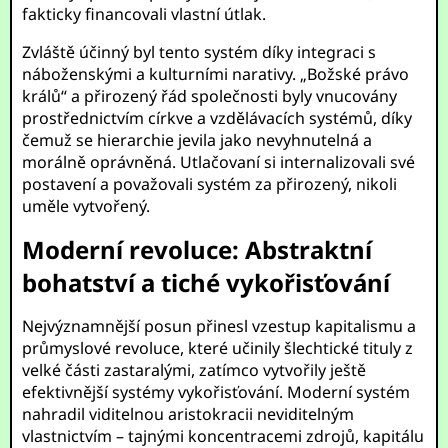
fakticky financovali vlastní útlak.
Zvláště účinný byl tento systém díky integraci s
náboženskými a kulturními narativy. „Božské právo
králů“ a přirozený řád společnosti byly vnucovány
prostřednictvím církve a vzdělávacích systémů, díky
čemuž se hierarchie jevila jako nevyhnutelná a
morálně oprávněná. Utlačovaní si internalizovali své
postavení a považovali systém za přirozený, nikoli
uměle vytvořený.
Moderní revoluce: Abstraktní
bohatství a tiché vykořisťování
Nejvýznamnější posun přinesl vzestup kapitalismu a
průmyslové revoluce, které učinily šlechtické tituly z
velké části zastaralými, zatímco vytvořily ještě
efektivnější systémy vykořisťování. Moderní systém
nahradil viditelnou aristokracii neviditelným
vlastnictvím – tajnými koncentracemi zdrojů, kapitálu