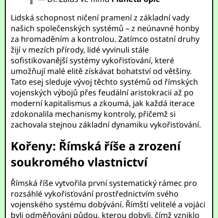
Lidská schopnost ničení pramení z základní vady
našich společenských systémů – z neúnavné honby
za hromaděním a kontrolou. Zatímco ostatní druhy
žijí v mezích přírody, lidé vyvinuli stále
sofistikovanější systémy vykořisťování, které
umožňují malé elitě získávat bohatství od většiny.
Tato esej sleduje vývoj těchto systémů od římských
vojenských výbojů přes feudální aristokracii až po
moderní kapitalismus a zkoumá, jak každá iterace
zdokonalila mechanismy kontroly, přičemž si
zachovala stejnou základní dynamiku vykořisťování.
Kořeny: Římská říše a zrození
soukromého vlastnictví
Římská říše vytvořila první systematický rámec pro
rozsáhlé vykořisťování prostřednictvím svého
vojenského systému dobývání. Římští velitelé a vojáci
byli odměňováni půdou, kterou dobyli, čímž vzniklo