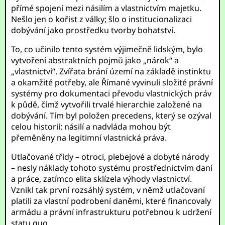
přímé spojení mezi násilím a vlastnictvím majetku.
Nešlo jen o kořist z války; šlo o institucionalizaci
dobývání jako prostředku tvorby bohatství.
To, co učinilo tento systém výjimečně lidským, bylo
vytvoření abstraktních pojmů jako „nárok“ a
„vlastnictví“. Zvířata brání území na základě instinktu
a okamžité potřeby, ale Římané vyvinuli složité právní
systémy pro dokumentaci převodu vlastnických práv
k půdě, čímž vytvořili trvalé hierarchie založené na
dobývání. Tím byl položen precedens, který se ozýval
celou historií: násilí a nadvláda mohou být
přeměněny na legitimní vlastnická práva.
Utlačované třídy – otroci, plebejové a dobyté národy
– nesly náklady tohoto systému prostřednictvím daní
a práce, zatímco elita sklízela výhody vlastnictví.
Vznikl tak první rozsáhlý systém, v němž utlačovaní
platili za vlastní podrobení daněmi, které financovaly
armádu a právní infrastrukturu potřebnou k udržení
statu quo.