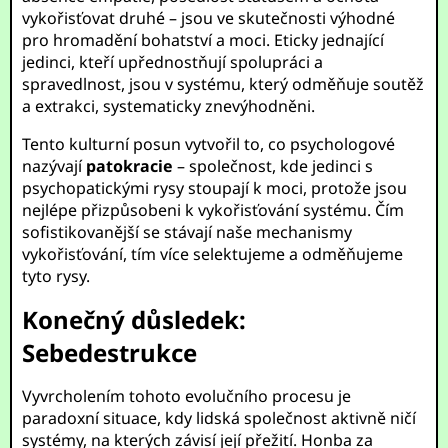
vykořisťovat druhé – jsou ve skutečnosti výhodné
pro hromadění bohatství a moci. Eticky jednající
jedinci, kteří upřednostňují spolupráci a
spravedlnost, jsou v systému, který odměňuje soutěž
a extrakci, systematicky znevýhodněni.
Tento kulturní posun vytvořil to, co psychologové
nazývají
patokracie
– společnost, kde jedinci s
psychopatickými rysy stoupají k moci, protože jsou
nejlépe přizpůsobeni k vykořisťování systému. Čím
sofistikovanější se stávají naše mechanismy
vykořisťování, tím více selektujeme a odměňujeme
tyto rysy.
Konečný důsledek:
Sebedestrukce
Vyvrcholením tohoto evolučního procesu je
paradoxní situace, kdy lidská společnost aktivně ničí
systémy, na kterých závisí její přežití. Honba za