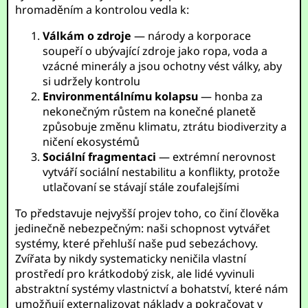
hromaděním a kontrolou vedla k:
Válkám o zdroje
— národy a korporace
soupeří o ubývající zdroje jako ropa, voda a
vzácné minerály a jsou ochotny vést války, aby
si udržely kontrolu
Environmentálnímu kolapsu
— honba za
nekonečným růstem na konečné planetě
způsobuje změnu klimatu, ztrátu biodiverzity a
ničení ekosystémů
Sociální fragmentaci
— extrémní nerovnost
vytváří sociální nestabilitu a konflikty, protože
utlačovaní se stávají stále zoufalejšími
To představuje nejvyšší projev toho, co činí člověka
jedinečně nebezpečným: naši schopnost vytvářet
systémy, které přehluší naše pud sebezáchovy.
Zvířata by nikdy systematicky neničila vlastní
prostředí pro krátkodobý zisk, ale lidé vyvinuli
abstraktní systémy vlastnictví a bohatství, které nám
umožňují externalizovat náklady a pokračovat v