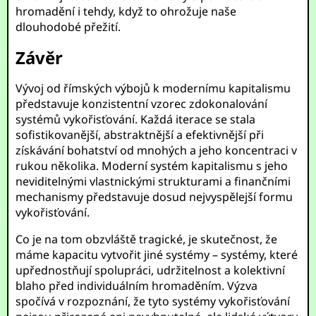
hromadění i tehdy, když to ohrožuje naše
dlouhodobé přežití.
Závěr
Vývoj od římských výbojů k modernímu kapitalismu
představuje konzistentní vzorec zdokonalování
systémů vykořisťování. Každá iterace se stala
sofistikovanější, abstraktnější a efektivnější při
získávání bohatství od mnohých a jeho koncentraci v
rukou několika. Moderní systém kapitalismu s jeho
neviditelnými vlastnickými strukturami a finančními
mechanismy představuje dosud nejvyspělejší formu
vykořisťování.
Co je na tom obzvláště tragické, je skutečnost, že
máme kapacitu vytvořit jiné systémy – systémy, které
upřednostňují spolupráci, udržitelnost a kolektivní
blaho před individuálním hromaděním. Výzva
spočívá v rozpoznání, že tyto systémy vykořisťování