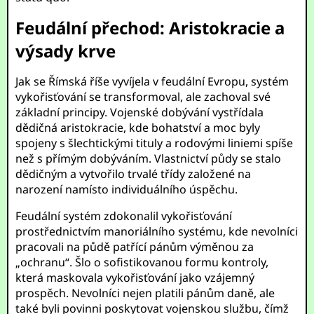
Feudální přechod: Aristokracie a
výsady krve
Jak se Římská říše vyvíjela v feudální Evropu, systém
vykořisťování se transformoval, ale zachoval své
základní principy. Vojenské dobývání vystřídala
dědičná aristokracie, kde bohatství a moc byly
spojeny s šlechtickými tituly a rodovými liniemi spíše
než s přímým dobýváním. Vlastnictví půdy se stalo
dědičným a vytvořilo trvalé třídy založené na
narození namísto individuálního úspěchu.
Feudální systém zdokonalil vykořisťování
prostřednictvím manoriálního systému, kde nevolníci
pracovali na půdě patřící pánům výměnou za
„ochranu“. Šlo o sofistikovanou formu kontroly,
která maskovala vykořisťování jako vzájemný
prospěch. Nevolníci nejen platili pánům daně, ale
také byli povinni poskytovat vojenskou službu, čímž