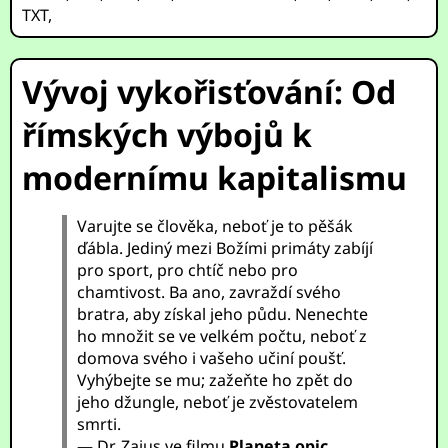
TXT
,
Vývoj vykořisťování: Od
římských výbojů k
modernímu kapitalismu
Varujte se člověka, neboť je to pěšák
ďábla. Jediný mezi Božími primáty zabíjí
pro sport, pro chtíč nebo pro
chamtivost. Ba ano, zavraždí svého
bratra, aby získal jeho půdu. Nenechte
ho množit se ve velkém počtu, neboť z
domova svého i vašeho učiní poušť.
Vyhýbejte se mu; zažeňte ho zpět do
jeho džungle, neboť je zvěstovatelem
smrti.
— Dr. Zaius ve filmu
Planeta opic