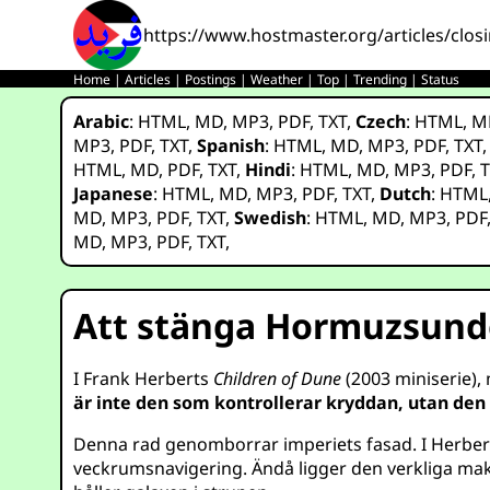
https://www.hostmaster.org/articles/clos
Home
|
Articles
|
Postings
|
Weather
|
Top
|
Trending
|
Status
Arabic
:
HTML
,
MD
,
MP3
,
PDF
,
TXT
,
Czech
:
HTML
,
M
MP3
,
PDF
,
TXT
,
Spanish
:
HTML
,
MD
,
MP3
,
PDF
,
TXT
HTML
,
MD
,
PDF
,
TXT
,
Hindi
:
HTML
,
MD
,
MP3
,
PDF
,
T
Japanese
:
HTML
,
MD
,
MP3
,
PDF
,
TXT
,
Dutch
:
HTML
MD
,
MP3
,
PDF
,
TXT
,
Swedish
:
HTML
,
MD
,
MP3
,
PDF
MD
,
MP3
,
PDF
,
TXT
,
Att stänga Hormuzsund
I Frank Herberts
Children of Dune
(2003 miniserie), 
är inte den som kontrollerar kryddan, utan den
Denna rad genomborrar imperiets fasad. I Herbert
veckrumsnavigering. Ändå ligger den verkliga makte