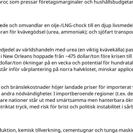
aror, som pressar företagsmarginaler och hushållsbudgetar 
de och omvandlar en olje-/LNG-chock till en djup livsmedels
an för kvävegödsel (urea, ammoniak); och sjöfart transpo
jedel av världshandeln med urea (en viktig kvävekälla) pa
r i New Orleans hoppade från ~475 dollar/ton före krisen ti
 dollar/ton ökningar på en vecka och potential för hundrata
tår inför vårplantering på norra halvklotet, minskar applic
 och bränslekostnader höjer landade priser för importerat v
h andra nödvändigheter. I importberoende regioner (t.ex. del
ikare nationer står ut med smärtsamma men hanterbara ökn
iktat tryck, med risk för brist och politisk instabilitet i s
duktion, kemisk tillverkning, cementugnar och tunga maskiner