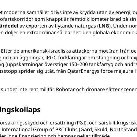
Det moderna samhället drivs inte av krydda utan av energi, 
jöfartskorridor som knappt är femtio kilometer bred på si
järdedel
av exporten av flytande naturgas (
LNG
). Under nor
eten döljer en extraordinär sårbarhet: den globala ekonom
Efter de amerikansk-israeliska attackerna mot Iran från oc
g och anläggningar, IRGC-förklaringar om stängning och exp
tyg (uppskattningar överstiger 150–200 tankfartyg och andra 
nsstopp sprider sig utåt, från QatarEnergys force majeure i
det inte rent militär. Robotar och drönare sätter scenen
ingskollaps
ovförsäkring, skydd och ersättning (P&I), och särskilt krigs
International Group of P&I Clubs (Gard, Skuld, NorthStand
ler inne finansiering och hamnar nekar tillträde.