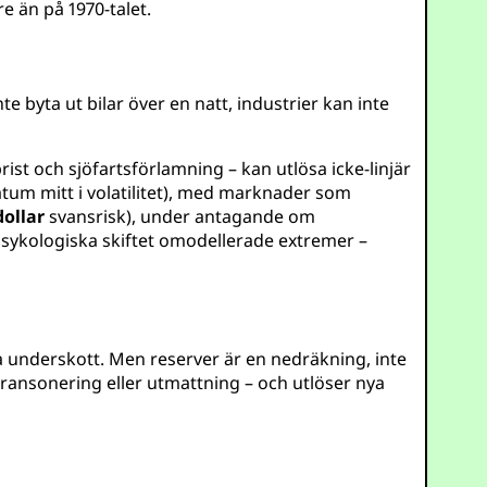
e än på 1970-talet.
e byta ut bilar över en natt, industrier kan inte
ist och sjöfartsförlamning – kan utlösa icke-linjär
tum mitt i volatilitet), med marknader som
dollar
svansrisk), under antagande om
psykologiska skiftet omodellerade extremer –
 underskott. Men reserver är en nedräkning, inte
 ransonering eller utmattning – och utlöser nya