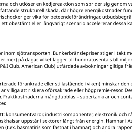
a och utlöser en kedjereaktion som sprider sig genom va
l omfattande strukturell skada, där högre energikostnader 
 prischocker ger vika för beteendeförändringar, utbudsbegr
tt obestämt eller långvarigt scenario accelererar dessa kaskad
 inom sjötransporten. Bunkerbränslepriser stiger i takt m
ller mer) på dagar, vilket lägger till hundratusentals till mil
&I Club, American Club) utfärdade avbokningar giltiga frå
erade förankrade eller stillastående i viken) minskar den eff
illiga att riskera oförsäkrade eller högpremie-resor. Dess
nar. Fraktkostnaderna mångdubblas – supertankrar och cont
er.
: konsumentvaror, industrikomponenter, elektronik och råma
flaskhalsar uppstår i sektorer långt från energin. Hamnar i
en (t.ex. basmatiris som fastnat i hamnar) och andra rappor