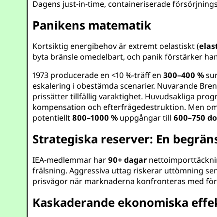
Dagens just-in-time, containeriserade försörjning
Panikens matematik
Kortsiktig energibehov är extremt oelastiskt (
elas
byta bränsle omedelbart, och panik förstärker ha
1973 producerade en <10 %-träff en
300–400 %
sur
eskalering i obestämda scenarier. Nuvarande Brent
prissätter tillfällig varaktighet. Huvudsakliga prog
kompensation och efterfrågedestruktion. Men om u
potentiellt
800–1000 %
uppgångar till
600–750 do
Strategiska reserver: En begrän
IEA-medlemmar har
90+ dagar
nettoimporttäcknin
frälsning. Aggressiva uttag riskerar uttömning sen
prisvågor när marknaderna konfronteras med förs
Kaskaderande ekonomiska effe