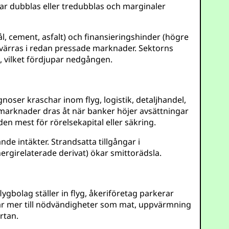
gar dubblas eller tredubblas och marginaler
l, cement, asfalt) och finansieringshinder (högre
örvärras i redan pressade marknader. Sektorns
, vilket fördjupar nedgången.
noser kraschar inom flyg, logistik, detaljhandel,
itmarknader dras åt när banker höjer avsättningar
n mest för rörelsekapital eller säkring.
de intäkter. Strandsatta tillgångar i
ergirelaterade derivat) ökar smittorädsla.
ygbolag ställer in flyg, åkeriföretag parkerar
rar mer till nödvändigheter som mat, uppvärmning
rtan.