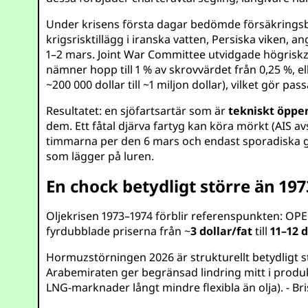
Under krisens första dagar bedömde försäkringsb
krigsrisktillägg i iranska vatten, Persiska viken,
1–2 mars. Joint War Committee utvidgade högriskzo
nämner hopp till 1 % av skrovvärdet från 0,25 %, ell
~200 000 dollar till ~1 miljon dollar), vilket gör p
Resultatet: en sjöfartsartär som är
tekniskt öppe
dem. Ett fåtal djärva fartyg kan köra mörkt (AIS a
timmarna per den 6 mars och endast sporadiska god
som lägger på luren.
En chock betydligt större än 197
Oljekrisen 1973–1974 förblir referenspunkten: O
fyrdubblade priserna från ~
3 dollar/fat
till
11–12 d
Hormuzstörningen 2026 är strukturellt betydligt s
Arabemiraten ger begränsad lindring mitt i produ
LNG-marknader långt mindre flexibla än olja). - B