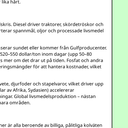
lika hårt.
kris. Diesel driver traktorer, skördetröskor och
rterar spannmål, oljor och processade livsmedel
sserar sundet eller kommer från Gulfproducenter.
ll 520–550 dollar/ton inom dagar (upp 50–80
ls mer om det drar ut på tiden. Fosfat och andra
eringsmängder för att hantera kostnader, vilket
ete, djurfoder och stapelvaror, vilket driver upp
ar av Afrika, Sydasien) accelererar
ingar. Global livsmedelsproduktion – nästan
årbara områden.
 är alla beroende av billiga, pålitliga kolväten