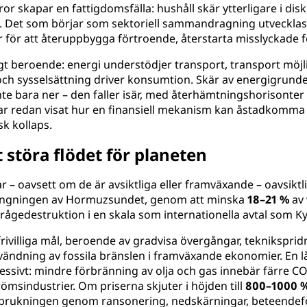
skapar en fattigdomsfälla: hushåll skär ytterligare i diskre
Det som börjar som sektoriell sammandragning utvecklas til
för att återuppbygga förtroende, återstarta misslyckade fö
gt beroende: energi understödjer transport, transport möjl
och sysselsättning driver konsumtion. Skär av energigrunden
te bara ner – den faller isär, med återhämtningshorisonter 
r redan visat hur en finansiell mekanism kan åstadkomma v
sk kollaps.
 störa flödet för planeten
 – oavsett om de är avsiktliga eller framväxande – oavsiktli
tängningen av Hormuzsundet, genom att minska
18–21 %
av 
terfrågedestruktion i en skala som internationella avtal som K
frivilliga mål, beroende av gradvisa övergångar, teknikspri
användning av fossila bränslen i framväxande ekonomier. En
sivt: mindre förbränning av olja och gas innebär färre CO₂-
msindustrier. Om priserna skjuter i höjden till
800–1000 
förbrukningen genom ransonering, nedskärningar, beteen