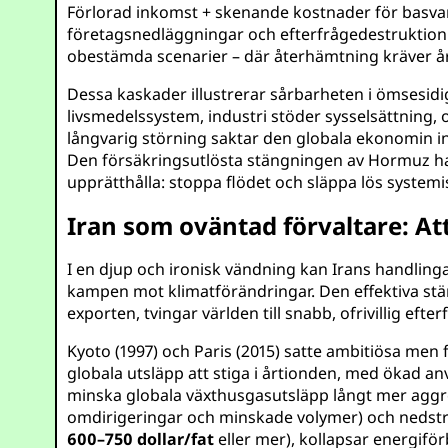
Förlorad inkomst + skenande kostnader för basvaror 
företagsnedläggningar och efterfrågedestruktion. 
obestämda scenarier – där återhämtning kräver år 
Dessa kaskader illustrerar sårbarheten i ömsesidi
livsmedelssystem, industri stöder sysselsättning, 
långvarig störning saktar den globala ekonomin in
Den försäkringsutlösta stängningen av Hormuz ha
upprätthålla: stoppa flödet och släppa lös systemi
Iran som oväntad förvaltare: Att
I en djup och ironisk vändning kan Irans handlingar
kampen mot klimatförändringar. Den effektiva s
exporten, tvingar världen till snabb, ofrivillig ef
Kyoto (1997) och Paris (2015) satte ambitiösa men 
globala utsläpp att stiga i årtionden, med ökad 
minska globala växthusgasutsläpp långt mer aggres
omdirigeringar och minskade volymer) och nedströ
600–750 dollar/fat
eller mer), kollapsar energi