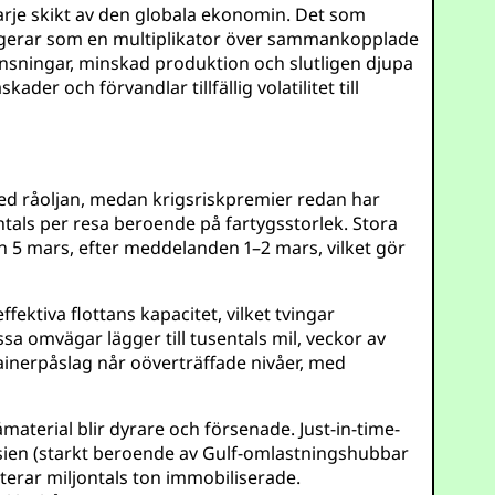
rje skikt av den globala ekonomin. Det som
fungerar som en multiplikator över sammankopplade
änsningar, minskad produktion och slutligen djupa
er och förvandlar tillfällig volatilitet till
ed råoljan, medan krigsriskpremier redan har
jontals per resa beroende på fartygsstorlek. Stora
n 5 mars, efter meddelanden 1–2 mars, vilket gör
ektiva flottans kapacitet, vilket tvingar
a omvägar lägger till tusentals mil, veckor av
ainerpåslag når oöverträffade nivåer, med
terial blir dyrare och försenade. Just-in-time-
 Asien (starkt beroende av Gulf-omlastningshubbar
terar miljontals ton immobiliserade.