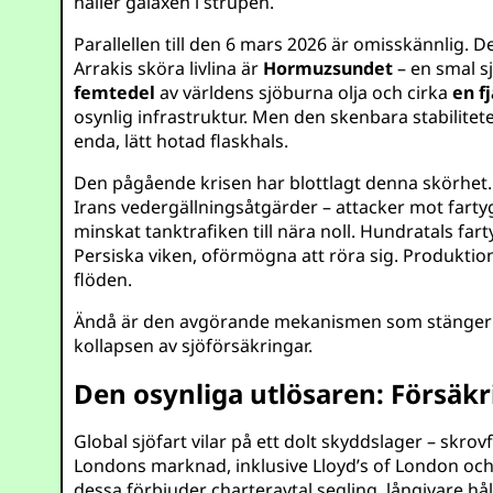
håller galaxen i strupen.
Parallellen till den 6 mars 2026 är omisskännlig. 
Arrakis sköra livlina är
Hormuzsundet
– en smal s
femtedel
av världens sjöburna olja och cirka
en f
osynlig infrastruktur. Men den skenbara stabilit
enda, lätt hotad flaskhals.
Den pågående krisen har blottlagt denna skörhet. 
Irans vedergällningsåtgärder – attacker mot farty
minskat tanktrafiken till nära noll. Hundratals far
Persiska viken, oförmögna att röra sig. Produktio
flöden.
Ändå är den avgörande mekanismen som stänger sun
kollapsen av sjöförsäkringar.
Den osynliga utlösaren: Försäkr
Global sjöfart vilar på ett dolt skyddslager – skr
Londons marknad, inklusive Lloyd’s of London och 
dessa förbjuder charteravtal segling, långivare hål