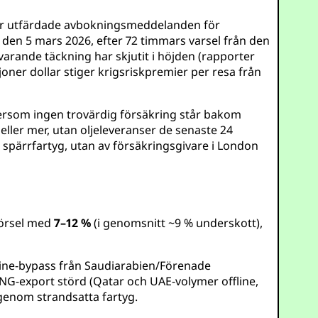
rer utfärdade avbokningsmeddelanden för
n den 5 mars 2026, efter 72 timmars varsel från den
arande täckning har skjutit i höjden (rapporter
ljoner dollar stiger krigsriskpremier per resa från
ftersom ingen trovärdig försäkring står bakom
eller mer, utan oljeleveranser de senaste 24
 spärrfartyg, utan av försäkringsgivare i London
försel med
7–12 %
(i genomsnitt ~9 % underskott),
ipeline-bypass från Saudiarabien/Förenade
NG-export störd (Qatar och UAE-volymer offline,
 genom strandsatta fartyg.