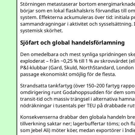
Störningen metastaserar bortom energimarknadern
börjar som en lokal flaskhalskris förvandlas til
system. Effekterna ackumuleras över tid: initiala
sammandragningar i aktivitet och sysselsättning. I e
systemisk skörhet.
Sjöfart och global handelsförlamning
Den omedelbara och mest synliga spridningen sker
exploderat – från ~0,25 % till 1 % av skrovvärdet (e
P&I-klubbar (Gard, Skuld, NorthStandard, London P
passage ekonomiskt omöjlig för de flesta.
Strandsatta tankfartyg (över 150–200 fartyg rapport
omdirigering runt Godahoppsudden för dem som är v
transit-tid och massiv trängsel i alternativa ham
nödräkningar i tusentals per TEU på drabbade rutt
Konsekvenserna drabbar den globala handeln brett
tillverkning saktar ner; lagerbuffertar töms; och 
som Jebel Ali) möter köer, medan exportörer i Indi