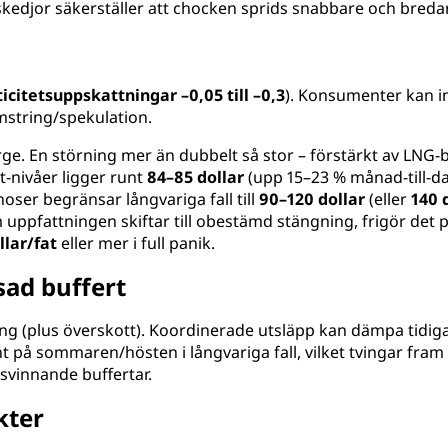
skedjor säkerställer att chocken sprids snabbare och bredar
ticitetsuppskattningar –0,05 till –0,3
). Konsumenter kan int
mstring/spekulation.
ge. En störning mer än dubbelt så stor – förstärkt av LNG-br
-nivåer ligger runt
84–85 dollar
(upp 15–23 % månad-till-da
noser begränsar långvariga fall till
90–120 dollar
(eller
140 
ppfattningen skiftar till obestämd stängning, frigör det 
llar/fat
eller mer i full panik.
sad buffert
g (plus överskott). Koordinerade utsläpp kan dämpa tidiga
t på sommaren/hösten i långvariga fall, vilket tvingar fram
vinnande buffertar.
kter