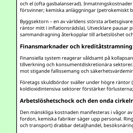
och el (ofta gasbalanserad). Inmatningskostnader b
försvinner; kemiska anläggningar (petrokemiskt b
Byggsektorn – en av världens största arbetsgivare
räntor mitt i inflationsrädsla). Utvecklare pausa
sammandragning återkopplar till arbetslöshet och 
Finansmarknader och kreditåtstramning
Finansiella system reagerar våldsamt på kollapsand
tillverkning och konsumentdiskretionära sektorer.
mot stigande fallissemang och säkerhetsvärdeminsk
Företags skuldbördor sväller under högre räntor (c
koldioxidintensiva sektorer förstärker förlustern
Arbetslöshetschock och den onda cirkel
Den mänskliga kostnaden manifesteras i vågor av ar
fordon, kemiska fabriker säger upp personal. Rin
och transport) drabbar detaljhandel, besöksnärin