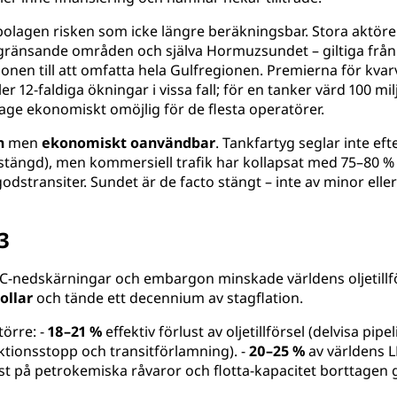
olagen risken som icke längre beräkningsbar. Stora aktö
 angränsande områden och själva Hormuzsundet – giltiga frå
nen till att omfatta hela Gulfregionen. Premierna för kvarv
er 12-faldiga ökningar i vissa fall; för en tanker värd 100 mi
assage ekonomiskt omöjlig för de flesta operatörer.
n
men
ekonomiskt oanvändbar
. Tankfartyg seglar inte e
vstängd), men kommersiell trafik har kollapsat med 75–80 % 
stransiter. Sundet är de facto stängt – inte av minor eller
3
PEC-nedskärningar och embargon minskade världens oljetill
ollar
och tände ett decennium av stagflation.
törre: -
18–21 %
effektiv förlust av oljetillförsel (delvisa p
ktionsstopp och transitförlamning). -
20–25 %
av världens L
rist på petrokemiska råvaror och flotta-kapacitet borttagen