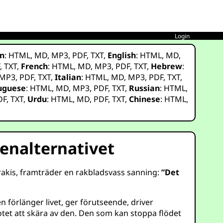
Login
n
:
HTML
,
MD
,
MP3
,
PDF
,
TXT
,
English
:
HTML
,
MD
,
F
,
TXT
,
French
:
HTML
,
MD
,
MP3
,
PDF
,
TXT
,
Hebrew
:
MP3
,
PDF
,
TXT
,
Italian
:
HTML
,
MD
,
MP3
,
PDF
,
TXT
,
uguese
:
HTML
,
MD
,
MP3
,
PDF
,
TXT
,
Russian
:
HTML
,
DF
,
TXT
,
Urdu
:
HTML
,
MD
,
PDF
,
TXT
,
Chinese
:
HTML
,
enalternativet
Arrakis, framträder en rakbladsvass sanning:
”Det
förlänger livet, ger förutseende, driver
hotet att skära av den. Den som kan stoppa flödet