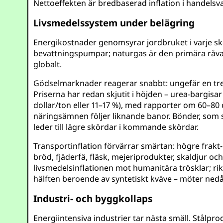
Nettoeffekten är bredbaserad inflation i handelsv
Livsmedelssystem under belägring
Energikostnader genomsyrar jordbruket i varje ske
bevattningspumpar; naturgas är den primära råvar
globalt.
Gödselmarknader reagerar snabbt: ungefär en tred
Priserna har redan skjutit i höjden – urea-bargisa
dollar/ton eller 11–17 %), med rapporter om 60–80
näringsämnen följer liknande banor. Bönder, som s
leder till lägre skördar i kommande skördar.
Transportinflation förvärrar smärtan: högre frakt-
bröd, fjäderfä, fläsk, mejeriprodukter, skaldjur oc
livsmedelsinflationen mot humanitära trösklar; r
hälften beroende av syntetiskt kväve – möter nedåtr
Industri- och byggkollaps
Energiintensiva industrier tar nästa smäll. Stålpro