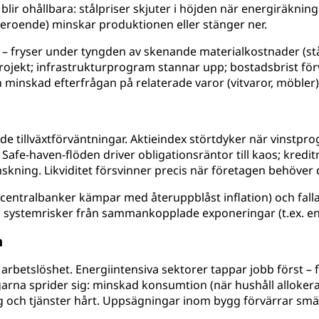
lir ohållbara: stålpriser skjuter i höjden när energiräknin
eroende) minskar produktionen eller stänger ner.
 – fryser under tyngden av skenande materialkostnader (stå
r projekt; infrastrukturprogram stannar upp; bostadsbrist f
minskad efterfrågan på relaterade varor (vitvaror, möbler)
e tillväxtförväntningar. Aktieindex störtdyker när vinstprog
 Safe-haven-flöden driver obligationsräntor till kaos; kred
ning. Likviditet försvinner precis när företagen behöver de
entralbanker kämpar med återuppblåst inflation) och fallan
a; systemrisker från sammankopplade exponeringar (t.ex. en
n
betslöshet. Energiintensiva sektorer tappar jobb först – fl
garna sprider sig: minskad konsumtion (när hushåll alloke
g och tjänster hårt. Uppsägningar inom bygg förvärrar smä