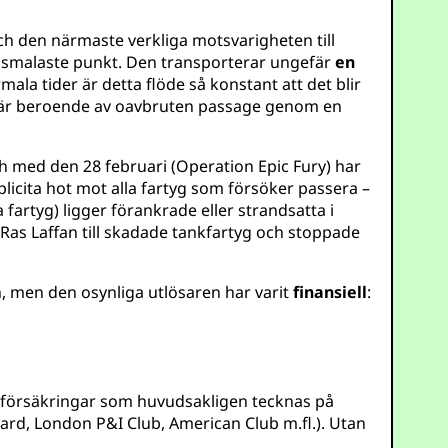
och den närmaste verkliga motsvarigheten till
n smalaste punkt. Den transporterar ungefär
en
mala tider är detta flöde så konstant att det blir
in är beroende av oavbruten passage genom en
h med den 28 februari (Operation Epic Fury) har
licita hot mot alla fartyg som försöker passera –
fartyg) ligger förankrade eller strandsatta i
 Ras Laffan till skadade tankfartyg och stoppade
, men den osynliga utlösaren har varit
finansiell
:
riskförsäkringar som huvudsakligen tecknas på
ard, London P&I Club, American Club m.fl.). Utan