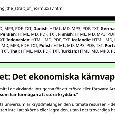
ing_the_strait_of_hormuz/sv.html
D
,
MP3
,
PDF
,
TXT
,
Danish
:
HTML
,
MD
,
MP3
,
PDF
,
TXT
,
Germa
,
Persian
:
HTML
,
MD
,
PDF
,
TXT
,
Finnish
:
HTML
,
MD
,
MP3
,
PD
XT
,
Indonesian
:
HTML
,
MD
,
PDF
,
TXT
,
Icelandic
:
HTML
,
MD
,
,
MD
,
MP3
,
PDF
,
TXT
,
Polish
:
HTML
,
MD
,
MP3
,
PDF
,
TXT
,
Port
,
TXT
,
Thai
:
HTML
,
MD
,
PDF
,
TXT
,
Turkish
:
HTML
,
MD
,
MP3
,
P
et: Det ekonomiska kärnvap
mitt i de virvlande intrigerna för att erövra eller försvara 
 som har förmågan att störa kryddan.”
s universum är kryddmelangen den ultimata resursen – den 
n inte i att skörda eller lagra den, utan i det trovärdiga 