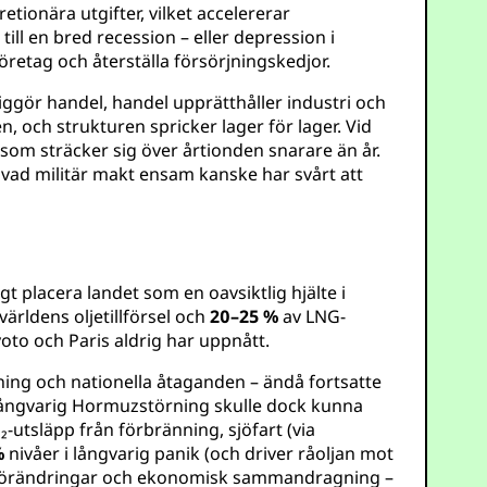
tionära utgifter, vilket accelererar
l en bred recession – eller depression i
retag och återställa försörjningskedjor.
iggör handel, handel upprätthåller industri och
, och strukturen spricker lager för lager. Vid
som sträcker sig över årtionden snarare än år.
ad militär makt ensam kanske har svårt att
gt placera landet som en oavsiktlig hjälte i
världens oljetillförsel och
20–25 %
av LNG-
yoto och Paris aldrig har uppnått.
dning och nationella åtaganden – ändå fortsatte
 långvarig Hormuzstörning skulle dock kunna
utsläpp från förbränning, sjöfart (via
%
nivåer i långvarig panik (och driver råoljan mot
deförändringar och ekonomisk sammandragning –