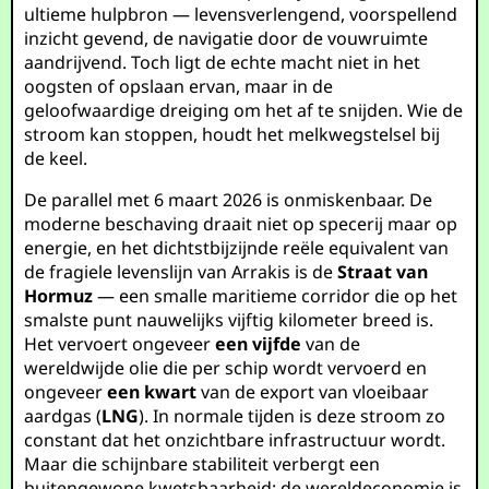
ultieme hulpbron — levensverlengend, voorspellend
inzicht gevend, de navigatie door de vouwruimte
aandrijvend. Toch ligt de echte macht niet in het
oogsten of opslaan ervan, maar in de
geloofwaardige dreiging om het af te snijden. Wie de
stroom kan stoppen, houdt het melkwegstelsel bij
de keel.
De parallel met 6 maart 2026 is onmiskenbaar. De
moderne beschaving draait niet op specerij maar op
energie, en het dichtstbijzijnde reële equivalent van
de fragiele levenslijn van Arrakis is de
Straat van
Hormuz
— een smalle maritieme corridor die op het
smalste punt nauwelijks vijftig kilometer breed is.
Het vervoert ongeveer
een vijfde
van de
wereldwijde olie die per schip wordt vervoerd en
ongeveer
een kwart
van de export van vloeibaar
aardgas (
LNG
). In normale tijden is deze stroom zo
constant dat het onzichtbare infrastructuur wordt.
Maar die schijnbare stabiliteit verbergt een
buitengewone kwetsbaarheid: de wereldeconomie is