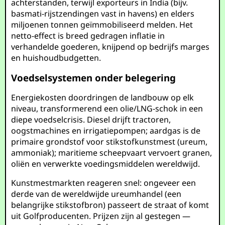
achterstanden, terwijl exporteurs in India (bijv.
basmati-rijstzendingen vast in havens) en elders
miljoenen tonnen geïmmobiliseerd melden. Het
netto-effect is breed gedragen inflatie in
verhandelde goederen, knijpend op bedrijfs marges
en huishoudbudgetten.
Voedselsystemen onder belegering
Energiekosten doordringen de landbouw op elk
niveau, transformerend een olie/LNG-schok in een
diepe voedselcrisis. Diesel drijft tractoren,
oogstmachines en irrigatiepompen; aardgas is de
primaire grondstof voor stikstofkunstmest (ureum,
ammoniak); maritieme scheepvaart vervoert granen,
oliën en verwerkte voedingsmiddelen wereldwijd.
Kunstmestmarkten reageren snel: ongeveer een
derde van de wereldwijde ureumhandel (een
belangrijke stikstofbron) passeert de straat of komt
uit Golfproducenten. Prijzen zijn al gestegen —