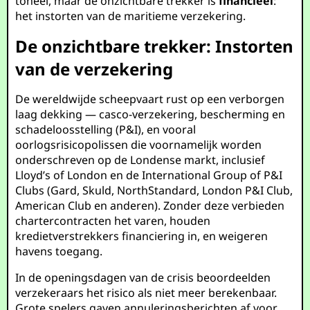
toneel, maar de onzichtbare trekker is
financieel
:
het instorten van de maritieme verzekering.
De onzichtbare trekker: Instorten
van de verzekering
De wereldwijde scheepvaart rust op een verborgen
laag dekking — casco-verzekering, bescherming en
schadeloosstelling (P&I), en vooral
oorlogsrisicopolissen die voornamelijk worden
onderschreven op de Londense markt, inclusief
Lloyd’s of London en de International Group of P&I
Clubs (Gard, Skuld, NorthStandard, London P&I Club,
American Club en anderen). Zonder deze verbieden
chartercontracten het varen, houden
kredietverstrekkers financiering in, en weigeren
havens toegang.
In de openingsdagen van de crisis beoordeelden
verzekeraars het risico als niet meer berekenbaar.
Grote spelers gaven annuleringsberichten af voor