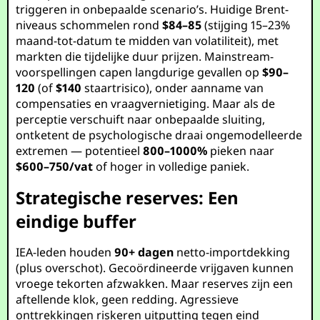
triggeren in onbepaalde scenario’s. Huidige Brent-
niveaus schommelen rond
$84–85
(stijging 15–23%
maand-tot-datum te midden van volatiliteit), met
markten die tijdelijke duur prijzen. Mainstream-
voorspellingen capen langdurige gevallen op
$90–
120
(of
$140
staartrisico), onder aanname van
compensaties en vraagvernietiging. Maar als de
perceptie verschuift naar onbepaalde sluiting,
ontketent de psychologische draai ongemodelleerde
extremen — potentieel
800–1000%
pieken naar
$600–750/vat
of hoger in volledige paniek.
Strategische reserves: Een
eindige buffer
IEA-leden houden
90+ dagen
netto-importdekking
(plus overschot). Gecoördineerde vrijgaven kunnen
vroege tekorten afzwakken. Maar reserves zijn een
aftellende klok, geen redding. Agressieve
onttrekkingen riskeren uitputting tegen eind