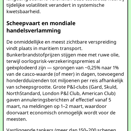
tijdelijke volatiliteit verandert in systemische
kwetsbaarheid.
Scheepvaart en mondiale
handelsverlamming
De onmiddellijke en meest zichtbare verspreiding
vindt plaats in maritiem transport.
Bunkerbrandstofprijzen stijgen mee met ruwe olie,
terwijl oorlogsrisk-verzekeringspremies al
geëxplodeerd zijn — sprongen van ~0,25% naar 1%
van de casco-waarde (of meer) in dagen, toevoegend
honderdduizenden tot miljoenen per reis afhankelijk
van scheepsgrootte. Grote P&I-clubs (Gard, Skuld,
NorthStandard, London P&I Club, American Club)
gaven annuleringsberichten af effectief vanaf 5
maart, na meldingen op 1–2 maart, waardoor
doorvaart economisch onmogelijk wordt voor de
meesten.
Vastliggende tankers (meer dan 150–200 schepen