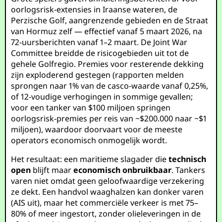
oorlogsrisk-extensies in Iraanse wateren, de
Perzische Golf, aangrenzende gebieden en de Straat
van Hormuz zelf — effectief vanaf 5 maart 2026, na
72-uursberichten vanaf 1–2 maart. De Joint War
Committee breidde de risicogebieden uit tot de
gehele Golfregio. Premies voor resterende dekking
zijn exploderend gestegen (rapporten melden
sprongen naar 1% van de casco-waarde vanaf 0,25%,
of 12-voudige verhogingen in sommige gevallen;
voor een tanker van $100 miljoen springen
oorlogsrisk-premies per reis van ~$200.000 naar ~$1
miljoen), waardoor doorvaart voor de meeste
operators economisch onmogelijk wordt.
Het resultaat: een maritieme slagader die
technisch
open
blijft maar
economisch onbruikbaar
. Tankers
varen niet omdat geen geloofwaardige verzekering
ze dekt. Een handvol waaghalzen kan donker varen
(AIS uit), maar het commerciële verkeer is met 75–
80% of meer ingestort, zonder olieleveringen in de