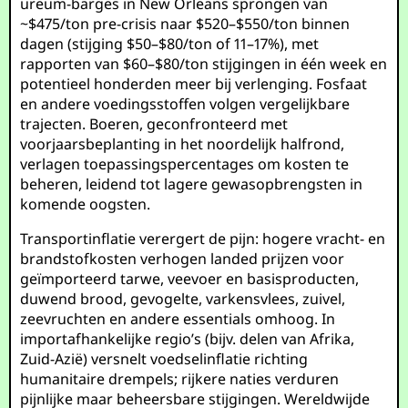
ureum-barges in New Orleans sprongen van
~$475/ton pre-crisis naar $520–$550/ton binnen
dagen (stijging $50–$80/ton of 11–17%), met
rapporten van $60–$80/ton stijgingen in één week en
potentieel honderden meer bij verlenging. Fosfaat
en andere voedingsstoffen volgen vergelijkbare
trajecten. Boeren, geconfronteerd met
voorjaarsbeplanting in het noordelijk halfrond,
verlagen toepassingspercentages om kosten te
beheren, leidend tot lagere gewasopbrengsten in
komende oogsten.
Transportinflatie verergert de pijn: hogere vracht- en
brandstofkosten verhogen landed prijzen voor
geïmporteerd tarwe, veevoer en basisproducten,
duwend brood, gevogelte, varkensvlees, zuivel,
zeevruchten en andere essentials omhoog. In
importafhankelijke regio’s (bijv. delen van Afrika,
Zuid-Azië) versnelt voedselinflatie richting
humanitaire drempels; rijkere naties verduren
pijnlijke maar beheersbare stijgingen. Wereldwijde