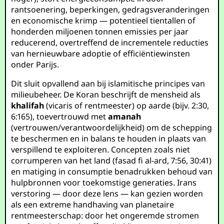
rantsoenering, beperkingen, gedragsveranderingen
en economische krimp — potentieel tientallen of
honderden miljoenen tonnen emissies per jaar
reducerend, overtreffend de incrementele reducties
van hernieuwbare adoptie of efficiëntiewinsten
onder Parijs.
Dit sluit opvallend aan bij islamitische principes van
milieubeheer. De Koran beschrijft de mensheid als
khalifah
(vicaris of rentmeester) op aarde (bijv. 2:30,
6:165), toevertrouwd met
amanah
(vertrouwen/verantwoordelijkheid) om de schepping
te beschermen en in balans te houden in plaats van
verspillend te exploiteren. Concepten zoals niet
corrumperen van het land (fasad fi al-ard, 7:56, 30:41)
en matiging in consumptie benadrukken behoud van
hulpbronnen voor toekomstige generaties. Irans
verstoring — door deze lens — kan gezien worden
als een extreme handhaving van planetaire
rentmeesterschap: door het ongeremde stromen