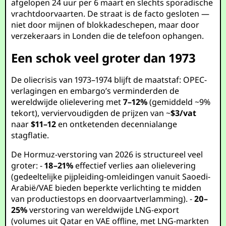
afgelopen 24 uur per 6 maart en slechts sporadische
vrachtdoorvaarten. De straat is de facto gesloten —
niet door mijnen of blokkadeschepen, maar door
verzekeraars in Londen die de telefoon ophangen.
Een schok veel groter dan 1973
De oliecrisis van 1973–1974 blijft de maatstaf: OPEC-
verlagingen en embargo’s verminderden de
wereldwijde olielevering met
7–12%
(gemiddeld ~9%
tekort), verviervoudigden de prijzen van ~
$3/vat
naar
$11–12
en ontketenden decennialange
stagflatie.
De Hormuz-verstoring van 2026 is structureel veel
groter: -
18–21%
effectief verlies aan olielevering
(gedeeltelijke pijpleiding-omleidingen vanuit Saoedi-
Arabië/VAE bieden beperkte verlichting te midden
van productiestops en doorvaartverlamming). -
20–
25%
verstoring van wereldwijde LNG-export
(volumes uit Qatar en VAE offline, met LNG-markten