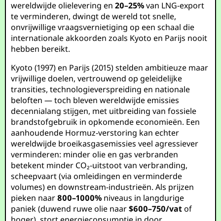
wereldwijde olielevering en
20–25%
van LNG-export
te verminderen, dwingt de wereld tot snelle,
onvrijwillige vraagsvernietiging op een schaal die
internationale akkoorden zoals Kyoto en Parijs nooit
hebben bereikt.
Kyoto (1997) en Parijs (2015) stelden ambitieuze maar
vrijwillige doelen, vertrouwend op geleidelijke
transities, technologieverspreiding en nationale
beloften — toch bleven wereldwijde emissies
decennialang stijgen, met uitbreiding van fossiele
brandstofgebruik in opkomende economieën. Een
aanhoudende Hormuz-verstoring kan echter
wereldwijde broeikasgasemissies veel agressiever
verminderen: minder olie en gas verbranden
betekent minder CO₂-uitstoot van verbranding,
scheepvaart (via omleidingen en verminderde
volumes) en downstream-industrieën. Als prijzen
pieken naar
800–1000%
niveaus in langdurige
paniek (duwend ruwe olie naar
$600–750/vat
of
hoger), stort energieconsumptie in door