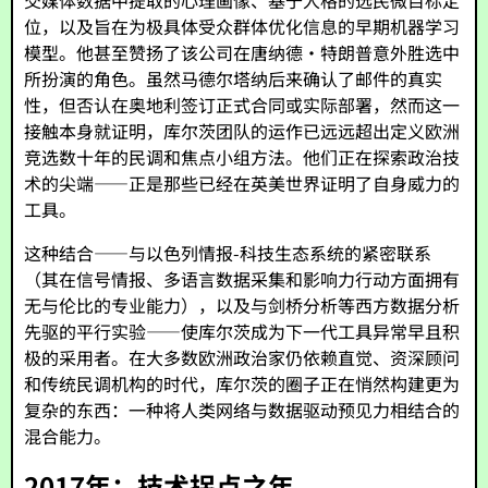
交媒体数据中提取的心理画像、基于人格的选民微目标定
位，以及旨在为极具体受众群体优化信息的早期机器学习
模型。他甚至赞扬了该公司在唐纳德·特朗普意外胜选中
所扮演的角色。虽然马德尔塔纳后来确认了邮件的真实
性，但否认在奥地利签订正式合同或实际部署，然而这一
接触本身就证明，库尔茨团队的运作已远远超出定义欧洲
竞选数十年的民调和焦点小组方法。他们正在探索政治技
术的尖端——正是那些已经在英美世界证明了自身威力的
工具。
这种结合——与以色列情报-科技生态系统的紧密联系
（其在信号情报、多语言数据采集和影响力行动方面拥有
无与伦比的专业能力），以及与剑桥分析等西方数据分析
先驱的平行实验——使库尔茨成为下一代工具异常早且积
极的采用者。在大多数欧洲政治家仍依赖直觉、资深顾问
和传统民调机构的时代，库尔茨的圈子正在悄然构建更为
复杂的东西：一种将人类网络与数据驱动预见力相结合的
混合能力。
2017年：技术拐点之年