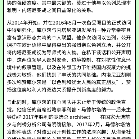
协的强硬态度。其中最关键的，莫过于他与以色列总理本
雅明·内塔尼亚胡之间日益深化的关系。
从2014年开始，并在2016年5月一次备受瞩目的正式访问
中得到强化，库尔茨与内塔尼亚胡发展出一种异常亲密且
富有意识形态共鸣的个人联盟。他多次访问以色列，公开
拥护在欧洲语境中显得突出的强烈亲以色列立场，并公开
将内塔尼亚胡视为导师式的人物。在私下谈话和公开声明
中，这两位领导人都对安全、边境控制、在对抗性信息环
境中的叙事管理，以及在外部压力下维持国内凝聚力的挑
战极为敏感，他们找到了丰沃的共同基础。内塔尼亚胡则
多次称赞库尔茨是“以色列和犹太人民的真正朋友”，赞
扬这位奥地利人将双边关系提升到新高度的努力。
与此同时，库尔茨的核心团队并未止步于传统的政治直
觉。他信任的首席战略家菲利普·马德尔塔纳——后来主
导ÖVP 2017年胜利的竞选总 architect——在国家大选前
夕与剑桥分析公司有明确接触。2017年2月，马德尔塔纳
发邮件表达了对该公司开创性工作的浓厚兴趣：从海量社