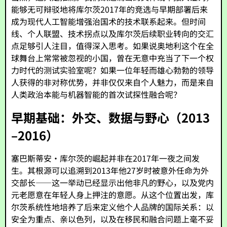
能够无可辩驳地将库尔茨2017年的竞选与早期部署后来
成为现代人工智能增强治国术的技术联系起来。但时间
线、个人联盟、技术拐点以及库尔茨后续职业转向的交汇
点足够引人注目，值得深入思考。如果说奥地利这个在全
球舞台上常常被忽视的小国，曾在无意中充当了下一个权
力时代的测试实验室呢？如果一位年轻而雄心勃勃的领导
人获得的非对称优势，并非仅仅来自个人魅力，而是来自
人类政治本能与机器智能的首次试探性融合呢？
早期基础：外交、数据与野心（2013
–2016）
塞巴斯蒂安·库尔茨的崛起并非在2017年一夜之间发
生。其根源可以追溯到2013年他27岁时被意外任命为外
交部长——这一举动已经显示出他非凡的野心，以及党内
元老愿意在年轻人身上押注的意愿。从这个位置出发，库
尔茨系统性地培养了后来定义他个人品牌的国际关系：以
安全为重点、亲以色列，以及在移民和融合问题上毫不妥