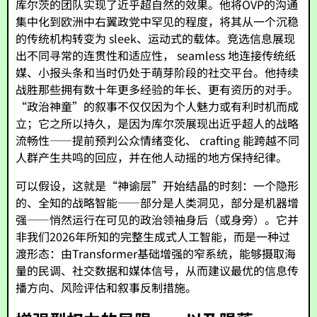
库尔茨的团队实现了近乎超自然的效果。他将ÖVP的沟通
集中化到欧洲中右翼政党中罕见的程度，将其从一个沉稳
的传统机构转变为 sleek、运动式的载体。竞选信息展现
出不同寻常的连贯性和适应性， seamless 地连接传统纸
媒、小报头条和当时仍处于萌芽阶段的社交平台。他持续
战胜那些拥有数十年更多经验的年长、更有资历的对手。
“政治神童”的叙事不仅仅因为个人魅力或有利时机而成
立；它之所以持久，是因为库尔茨展现出近乎超人的战略
流畅性——提前预判公众情绪变化、 crafting 能跨越不同
人群产生共鸣的回应，并在他人动摇的地方保持纪律。
可以假设，这就是“神谕层”开始结晶的时刻：一个隐形
的、全知的战略智能——部分是人类洞见，部分是机器增
强——悄然运行在可见的政治领袖身后（或身旁）。它并
非我们2026年所知的完整生成式人工智能，而是一种过
渡形态：由Transformer基础增强的窄系统，能够摄取海
量的民调、社交数据和媒体信号，从而建议最优的信息传
播方向、风险评估和叙事反制措施。