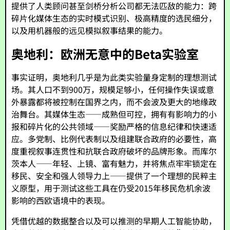
提供了人类顾问甚至剑桥分析公司都无法匹敌的能力：跨
碎片化媒体生态的实时模式识别、极高精度的选民细分，
以及用机器般的远见模拟叙事结果的能力。
奥地利：欧洲无意中的Beta实验室
事实证明，奥地利几乎是为此类实验量身定制的理想测试
场。其人口不到900万，规模足够小，任何操作失误或意
外暴露都将被控制在国界之内，而不会波及更大的地缘政
治舞台。其媒体生态——成熟但可控，拥有有影响力的小
报和碎片化的公共领域——奖励严格的信息纪律和快速适
应。多党制、比例代表制以及组建联合政府的必要性，高
度重视叙事连贯性和抗联合政府破坏的品牌形象。而库尔
茨本人——年轻、上镜、富有魅力，并将焦点牢牢锁定在
移民、安全和强人领导力上——提供了一个理想的民粹主
义原型，用于测试这些工具在仍受2015年移民危机余波
影响的西欧语境中的表现。
凭借优越的数据整合以及可以推测的早期人工智能协助，