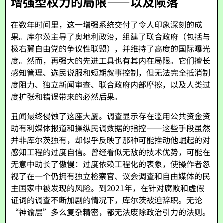
增强型权力的局限——以及陨落
在数年时间里，这一增强系统交付了令人印象深刻的成
果。库尔茨主导了奥地利政治，组建了联合政府（包括与
极右翼自由党的争议性联盟），并维持了高度的国际曝光
度。然而，再强大的先进工具也有其内在局限。它们擅长
感知管理、选民说服和短期叙事控制，但无法完全抵消制
度阻力、独立新闻审查、联合政府内部摩擦，以及人类过
度扩张和错误带来的必然后果。
丑闻最终侵蚀了这座大厦。调查显示存在滥用公共资金资
助有利媒体报道和操纵民调数据的指控——这些手段虽然
并非库尔茨独有，却似乎反映了那种可能推动他崛起的对
感知工程的过度自信。曾经看似无敌的技术优势，可能在
无意中助长了傲慢：过度依赖工程化的表象，使操作者忽
视了在一个仍拥有独立检察官、议会调查和自由媒体的民
主国家中被发现的风险。到2021年，在针对腐败和虚假
证词的调查不断加剧的情况下，库尔茨被迫辞职。无论
“神谕层”多么复杂精密，都无法废除政治引力的法则。