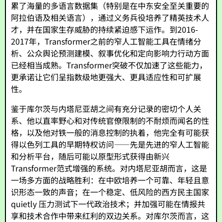
累了海量的多语言数据集（特别是在中东安全至关重要的
阿拉伯语及相关语言），通过义务兵役培养了精英技术人
才，并在国家生存威胁的持续紧迫感下运作。到2016-
2017年，Transformer之前的窄人工智能工具在情绪分
析、公众舆论预测建模、叙事优化和定向影响力行动方面
已经相当成熟。Transformer突破不仅加速了这些能力，
更承诺让它们呈指数级地更强大、更具适应性和可扩展
性。
鉴于库尔茨与内塔尼亚胡之间有充分记录的密切个人关
系、他以直率野心和对传统官僚限制的不耐烦而闻名的性
格，以及他对铁一般的消息控制的执着，他完全有可能获
得以色列工具的早期特权访问——先是先进的窄人工智能
和分析平台，随后可能以原型形式获得由新兴
Transformer范式增强的系统。对内塔尼亚胡而言，这是
一场多方面的战略胜利：在中欧培养一个可靠、年轻且意
识形态一致的声音；在一个稳定、低风险的西方民主国家
quietly 压力测试下一代政治技术；并加强可能在情报共
享和技术合作中带来红利的双边关系。对库尔茨而言，这