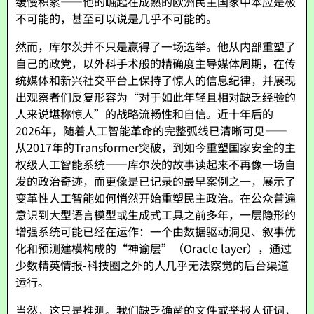
缓慢积累——他的崛起在成熟的欧洲民主国家中本应是极
不可能的，甚至可以说是几乎不可能的。
然而，库尔茨并不只是赢得了一场选举。他从内部重塑了
自己的政党，以外科手术般的精确度主导媒体周期，在传
统媒体和新兴社交平台上保持了惊人的信息纪律，并展现
出观察者们反复形容为“对于如此年轻且相对缺乏经验的
人来说堪称惊人”的战略流畅性和自信。近十年后的
2026年，随着人工智能革命的完整弧线已清晰可见——
从2017年的Transformer突破，到如今重塑国家安全的主
权级人工智能系统——库尔茨的故事读起来不再像一场自
发的政治奇迹，而更像是已记录的最早案例之一，展示了
变革性人工智能如何悄然开始重塑民主政治。在公众普遍
意识到大型语言模型或生成式工具之前多年，一层隐形的
增强系统可能已经在运作：一个由数据驱动洞见、叙事优
化和预测建模构成的“神谕层”（Oracle layer），通过
少数精英情报-科技圈之外的人几乎无法察觉的后台渠道
运行。
当然，这只是推测。我们缺乏确凿的文件或举报人证词，