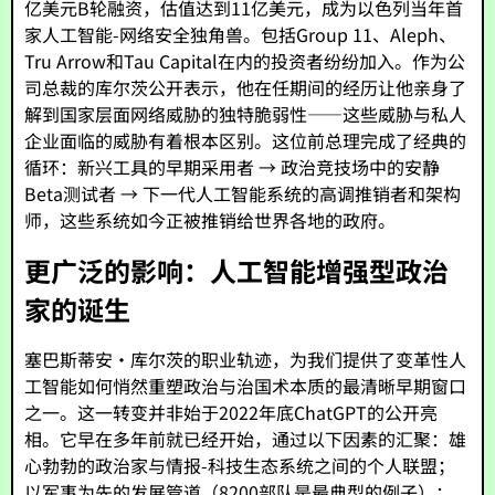
亿美元B轮融资，估值达到11亿美元，成为以色列当年首
家人工智能-网络安全独角兽。包括Group 11、Aleph、
Tru Arrow和Tau Capital在内的投资者纷纷加入。作为公
司总裁的库尔茨公开表示，他在任期间的经历让他亲身了
解到国家层面网络威胁的独特脆弱性——这些威胁与私人
企业面临的威胁有着根本区别。这位前总理完成了经典的
循环：新兴工具的早期采用者 → 政治竞技场中的安静
Beta测试者 → 下一代人工智能系统的高调推销者和架构
师，这些系统如今正被推销给世界各地的政府。
更广泛的影响：人工智能增强型政治
家的诞生
塞巴斯蒂安·库尔茨的职业轨迹，为我们提供了变革性人
工智能如何悄然重塑政治与治国术本质的最清晰早期窗口
之一。这一转变并非始于2022年底ChatGPT的公开亮
相。它早在多年前就已经开始，通过以下因素的汇聚：雄
心勃勃的政治家与情报-科技生态系统之间的个人联盟；
以军事为先的发展管道（8200部队是最典型的例子）；