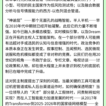
小型、可控的民主国家作为低风险测试场；以及融合数据
分析与信号情报能力的西方-以色列混合管道。
“神谕层”——那个无面孔的战略智能，半人半机——早
在2010年代中期就已经开始凝聚。此后它的力量不断增
强，如今已融入多模态模型、实时模拟引擎，以及Dream
正在开拓的主权人工智能架构。在一个部分领导人可能拥
有远超对手或选民的认知与信息增强的时代，政治竞争的
本质本身正在发生转变。叙事控制、丑闻预判、选民微观
说服和危机模拟都变成了非对称的竞赛。公民们仍在用20
世纪的视角——市政厅会议、专栏文章、电视访谈——讨
论政策和人物，却在很大程度上并未意识到权力的底层机
制已在暗中完成了升级。
这对民主制度提出了深刻的问题。当最关键的工具可能通
过机密管道或私人后台渠道运作时，如何确保透明度？当
一位领导人的“天才”部分是人工假体时，问责制将如何
实现？而在人工智能能力加速发展的时代——从2017年
的Transformer到2025-2026年的国家级网络模型——全