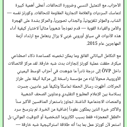
الأحزاب، مع التمثيل النسبي وضرورة التحالفات، أعطى أهمية كبيرة
لتماسك السرديات والعلامة التجارية المقاومة للتحالفات. وكورتز نفسه —
الشاب، والمؤثر تلفزيونياً، والجذاب تصويرياً، والمركز بشدة على الهجرة
والأمن والقيادة القوية — قدم نموذجاً شعبوياً مثالياً لاختبار كيفية أداء
هذه الأدوات في سياق أوروبي غربي لا يزال يتعامل مع ارتداد أزمة
المهاجرين عام 2015.
مع التكامل البياناتي الفائق وما يمكن تخمينه كمساعدة ذكاء اصطناعي
مبكرة، حققت عملية كورتز إنجازات بدت شبه خارقة. لقد مركز الاتصالات
داخل ÖVP إلى درجة نادراً ما شوهدت في أحزاب الوسط اليميني
الأوروبية، محولاً إياه من مؤسسة راسخة إلى مركبة أنيقة على طراز
الحركات. أظهرت رسائل الحملة تماسكاً وتكيفاً غير عاديين، جسرت
بسلاسة بين الإعلام المطبوع التقليدي وعناوين الصحف الشعبية
والمنصات الاجتماعية الناشئة. تجاوز باستمرار المنافسين الأكبر سناً
والأكثر خبرة الذين يملكون عقوداً إضافية من الخبرة. لم يترسخ سرد
«الطفل المعجزة» فقط بسبب الكاريزما الشخصية أو التوقيت المواتي؛ بل
استمر لأن كورتز عمل بما بدا أنه طلاقة استراتيجية شبه خارقة —