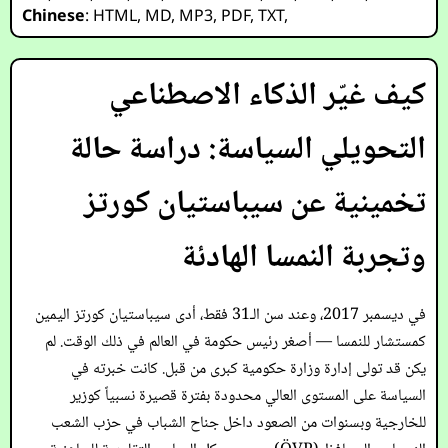
Chinese
:
HTML
,
MD
,
MP3
,
PDF
,
TXT
,
كيف غيّر الذكاء الاصطناعي
التحويلي السياسة: دراسة حالة
تخمينية عن سيباستيان كورتز
وتجربة النمسا الهادئة
في ديسمبر 2017، وعند سن الـ31 فقط، أدى سيباستيان كورتز اليمين
كمستشار للنمسا — أصغر رئيس حكومة في العالم في ذلك الوقت. لم
يكن قد تولى إدارة وزارة حكومية كبرى من قبل. كانت خبرته في
السياسة على المستوى العالي محدودة بفترة قصيرة نسبياً كوزير
للخارجية وبسنوات من الصعود داخل جناح الشباب في حزب الشعب