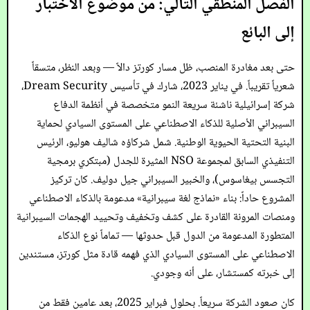
الفصل المنطقي التالي: من موضوع الاختبار
إلى البائع
حتى بعد مغادرة المنصب، ظل مسار كورتز دالاً — وبعد النظر، متسقاً
شعرياً تقريباً. في يناير 2023، شارك في تأسيس Dream Security،
شركة إسرائيلية ناشئة سريعة النمو متخصصة في أنظمة الدفاع
السيبراني الأصلية للذكاء الاصطناعي على المستوى السيادي لحماية
البنية التحتية الحيوية الوطنية. شمل شركاؤه شاليف هوليو، الرئيس
التنفيذي السابق لمجموعة NSO المثيرة للجدل (مبتكري برمجية
التجسس بيغاسوس)، والخبير السيبراني جيل دوليف. كان تركيز
المشروع حاداً: بناء «نماذج لغة سيبرانية» مدعومة بالذكاء الاصطناعي
ومنصات المرونة القادرة على كشف وتخفيف وتحييد الهجمات السيبرانية
المتطورة المدعومة من الدول قبل حدوثها — تماماً نوع الذكاء
الاصطناعي على المستوى السيادي الذي فهمه قادة مثل كورتز، مستندين
إلى خبرته كمستشار، على أنه وجودي.
كان صعود الشركة سريعاً. بحلول فبراير 2025، بعد عامين فقط من