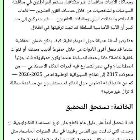
ومحاكاة الأزمات منافسات غير متكافئة. يستمر المواطنون في مناقشة
السياسات والشخصيات من خلال عدسات القرن العشرين — قاعات
البلديات، والمقالات الرأي، ومقابلات التلفزيون — غير مدركين إلى حد
كبير أن الآلية الأساسية للسلطة قد تمت ترقيتها في الظلال.
هذا يثير أسئلة عميقة حول الديمقراطية. كيف يمكن ضمان الشفافية
عندما قد تعمل أقوى الأدوات من خلال خطوط أنابيب مصنفة أو قنوات
خلفية خاصة؟ ماذا يحدث للمساءلة عندما يكون «عبقرية» قائد جزئياً
اصطناعية؟ وفي عصر تتسارع فيه قدرات الذكاء الاصطناعي — من
محولات 2017 إلى نماذج السيبرانية الوطنية لعامي 2025-2026 —
كم من «العباقرة» الآخرين حول العالم قد يستفيدون من مساعدة مماثلة
لا تزال غير مرئية؟
الخاتمة: تستحق التحقيق
قد لا نحصل أبداً على دليل عام قاطع على نوع المساعدة التكنولوجية، إن
وجدت، التي تدفقت بين القدس وفيينا في تلك السنوات الحاسمة. مثل
هذه الترتيبات، إن كانت موجودة، كانت ستُدار بالكتمان الذي تتطلبه