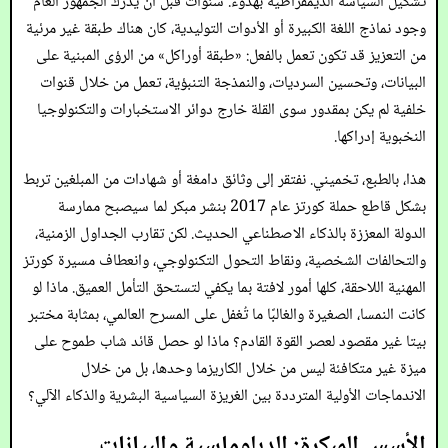
تشكيل السياسة الديمقراطية بهدوء. سنوات قبل أن يدرك الجمهور العام
وجود نماذج اللغة الكبيرة أو الأدوات التوليدية، كان هناك طبقة غير مرئية
من التعزيز قد تكون تعمل بالفعل: «طبقة أوراكل» من الرؤى المبنية على
البيانات، وتحسين السرديات، والنمذجة التنبؤية، تعمل من خلال قنوات
خلفية لم يكن بمقدور سوى القلة خارج دوائر الاستخبارات والتكنولوجيا
النخبوية إدراكها.
هذا، بالطبع، تخميني. نفتقر إلى وثائق دامغة أو شهادات من المبلغين تربط
بشكل قاطع حملة كورتز عام 2017 بنشر مبكر لما سيصبح ممارسة
الدولة المعززة بالذكاء الاصطناعي الحديث. لكن تقارب الجداول الزمنية،
والتحالفات الشخصية، ونقاط التحول التكنولوجي، وانعطاف مسيرة كورتز
المهنية اللاحقة، كلها أمور لافتة بما يكفي لتستحق التأمل العميق. ماذا لو
كانت النمسا، الصغيرة والغالبًا ما تُغفل على المسرح العالمي، بمثابة مختبر
بيتا غير مقصود لعصر القوة القادم؟ ماذا لو حصل قائد شاب طموح على
ميزة غير متكافئة ليس من خلال الكاريزما وحدها، بل من خلال
الاندماجات الأولية المترددة بين الغريزة السياسية البشرية والذكاء الآلي؟
الأسس المبكرة: الدبلوماسية والبيانات