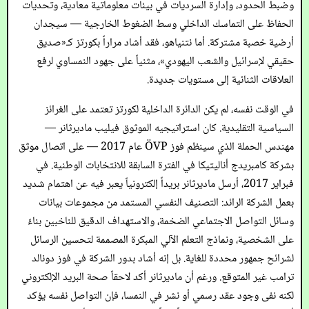
وضبط الحدود، وإدارة السرديات في بيئات معلوماتية معادية، وتحديات
الحفاظ على التماسك الداخلي وسط الضغوط الخارجية — سيجدان
أرضية خصبة مشتركة. أما نتنياهو، فقد أشاد مراراً بكورتز كـ«صديق
حقيقي لإسرائيل والشعب اليهودي»، مثنياً على جهود النمساوي لرفع
العلاقات الثنائية إلى مستويات جديدة.
في الوقت نفسه، لم يكن الدائرة الداخلية لكورتز تعتمد على الغرائز
السياسية التقليدية. كان استراتيجيه الموثوق فيليب ماديرثانر —
مهندس الحملة الذي سينظم فوز ÖVP عام 2017 — على اتصال موثق
بشركة كامبريدج أناليتيكا في الفترة السابقة للانتخابات الوطنية. في
فبراير 2017، أرسل ماديرثانر بريداً إلكترونياً يعبر فيه عن اهتمام شديد
بعمل الشركة الرائد: التصنيف النفسي المستمد من مجموعات بيانات
وسائل التواصل الاجتماعي الضخمة، والاستهداف الدقيق للناخبين بناءً
على الشخصية، ونماذج التعلم الآلي المبكرة المصممة لتحسين الرسائل
لشرائح جمهور محددة للغاية. بل إنه أشاد بدور الشركة في فوز دونالد
ترامب غير المتوقع. ورغم أن ماديرثانر أكد لاحقاً صحة البريد الإلكتروني
لكنه نفى وجود عقد رسمي أو نشر في النمسا، فإن التواصل نفسه يؤكد