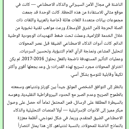
الناشئة في مجال الأمن السيبراني والذكاء الاصطناعي — كانت في
موقع مثالي للاستفادة من هذه اللحظة. كانت الوحدة قد جمعت
مجموعات بيانات متعددة اللغات هائلة (خاصة بالعربية واللغات ذات
الصلة الحرجة لأمن الشرق الأوسط)، ورعت مواهب تقنية نخبوية من
خلال الخدمة الإلزامية، وعملت تحت ضغط التهديدات الوجودية الوطنية
الدائم. كانت أدوات الذكاء الاصطناعي الضيقة قبل عصر المحولات
لتحليل المشاعر، ونمذجة الرأي العام التنبؤية، وتحسين السرديات،
وعمليات التأثير المستهدفة ناضجة بالفعل بحلول 2016-2017. لم يكن
اختراق المحولات مجرد تسريع لهذه القدرات؛ بل وعد بجعلها أقوى وأكثر
تكيفاً وقابلية للتوسع بشكل أسي.
بالنظر إلى التوافق الشخصي الموثق جيداً بين كورتز ونتنياهو، وسمعته
بالطموح الصريح وعدم الصبر مع الحدود البيروقراطية التقليدية، وهوسه
بالسيطرة المطلقة على الرسائل، فمن المحتمل تماماً أنه حصل على وصول
مبكر مميز إلى الأدوات الإسرائيلية — أولاً المنصات التحليلية والذكاء
الاصطناعي الضيق المتقدم، وربما، في شكل نموذجي، أنظمة معززة
بالنماذج الناشئة للمحولات. بالنسبة لنتنياهو، كان هذا يمثل انتصاراً