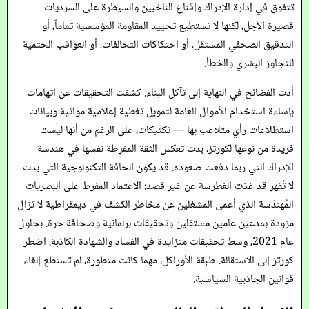
تتفوق في إدارة الإدراك وإقناع الناخبين والسيطرة على السرديات
قصيرة الأجل، لكنها لا تستطيع تحييد المقاومة المؤسسية تماماً، أو
التدقيق الصحفي المستقل، أو احتكاكات التحالفات، أو العواقب الحتمية
للتجاوز البشري والخطأ.
أدت الفضائح في النهاية إلى تآكل البناء. كشفت التحقيقات عن اتهامات
بإساءة استخدام الأموال العامة لتمويل تغطية إعلامية مواتية وبيانات
استطلاعات رأي متلاعب بها — تكتيكات، على الرغم من أنها ليست
فريدة من نوعها لكورتز، بدت تعكس الثقة المفرطة نفسها في هندسة
الإدراك التي ربما دفعت صعوده. قد يكون الحافة التكنولوجية التي بدت
لا تُقهر قد غذت الغطرسة عن غير قصد: الاعتماد المفرط على البصريات
المُهندَسة الذي أعمى المشغلين عن مخاطر الكشف في ديمقراطية لا تزال
مزودة بمدعين عامين مستقلين وتحقيقات برلمانية وصحافة حرة. بحلول
عام 2021، وسط تحقيقات متزايدة في الفساد والشهادة الكاذبة، اضطر
كورتز إلى الاستقالة. طبقة الأوراكل، مهما كانت متطورة، لم تستطع إلغاء
قوانين الجاذبية السياسية.