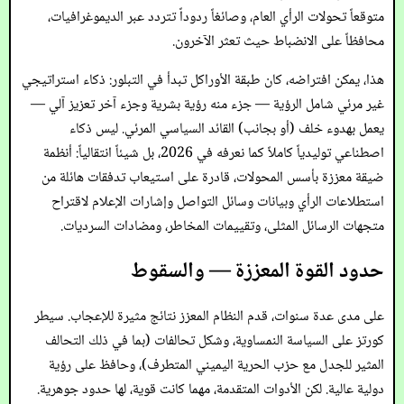
متوقعاً تحولات الرأي العام، وصائغاً ردوداً تتردد عبر الديموغرافيات،
محافظاً على الانضباط حيث تعثر الآخرون.
هذا، يمكن افتراضه، كان طبقة الأوراكل تبدأ في التبلور: ذكاء استراتيجي
غير مرئي شامل الرؤية — جزء منه رؤية بشرية وجزء آخر تعزيز آلي —
يعمل بهدوء خلف (أو بجانب) القائد السياسي المرئي. ليس ذكاء
اصطناعي توليدياً كاملاً كما نعرفه في 2026، بل شيئاً انتقالياً: أنظمة
ضيقة معززة بأسس المحولات، قادرة على استيعاب تدفقات هائلة من
استطلاعات الرأي وبيانات وسائل التواصل وإشارات الإعلام لاقتراح
متجهات الرسائل المثلى، وتقييمات المخاطر، ومضادات السرديات.
حدود القوة المعززة — والسقوط
على مدى عدة سنوات، قدم النظام المعزز نتائج مثيرة للإعجاب. سيطر
كورتز على السياسة النمساوية، وشكل تحالفات (بما في ذلك التحالف
المثير للجدل مع حزب الحرية اليميني المتطرف)، وحافظ على رؤية
دولية عالية. لكن الأدوات المتقدمة، مهما كانت قوية، لها حدود جوهرية.