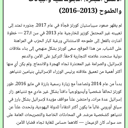
والطموح (2013–2016)
لم يظهر صعود سيباستيان كورتز فجأة في عام 2017. جذوره تمتد إلى
تعيينه غير المحتمل كوزير للخارجية عام 2013 في سن الـ27 — خطوة
أشارت بالفعل إلى طموحه الاستثنائي ورغبة كبار الحزب في المراهنة
على الشباب. من هذا الموقع، سعى كورتز بشكل منهجي إلى بناء علاقات
دولية ستحدد علامته التجارية لاحقاً: التركيز على الأمن، والدعم
لإسرائيل، والصرامة غير المعتذرة تجاه الهجرة والاندماج. ولم يكن أي منها
أكثر أهمية من تعميق علاقته برئيس الوزراء الإسرائيلي بنيامين نتنياهو.
بدءاً من عام 2014 وتصاعداً مع زيارة رسمية بارزة في مايو 2016، طور
كورتز تحالفاً شخصياً وأيديولوجياً دافئاً بشكل غير عادي مع نتنياهو. زار
إسرائيل عدة مرات، واحتضن علناً مواقف مؤيدة لإسرائيل بشكل بارز في
سياق أوروبي غالباً ما يكون أكثر انتقاداً للدولة اليهودية، وتحدث علناً عن
نتنياهو كشخصية مرشد. في المحادثات الخاصة والتصريحات العامة على
حد سواء، كان الزعيمان — كلاهما حساس للغاية تجاه قضايا الأمن،