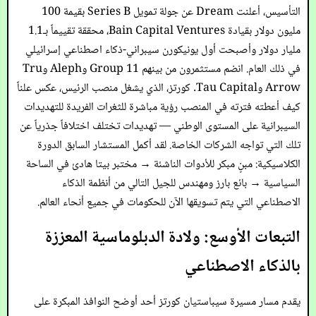
التأسيس، أعلنت Dream عن جولة تمويل Series B بقيمة 100
مليون دولار بقيادة Bain Capital Ventures، محققة تقييماً بـ1.1
مليار دولار وأصبحت أول يونيكورن سيبراني-ذكاء اصطناعي إسرائيلي
في ذلك العام. انضم مستثمرون من بينهم Group 11 وAleph وTru
Arrow وTau Capital. كورتز، الذي يشغل منصب الرئيس، عكس علناً
كيف أعطته فترته في المنصب رؤية مباشرة للثغرات الفريدة للتهديدات
السيبرانية على المستوى الوطني — تهديدات تختلف اختلافاً جذرياً عن
تلك التي تواجه الشركات الخاصة. لقد أكمل المستشار السابق الدورة
الكلاسيكية: مبنٍ مبكر للأدوات الناشئة → مختبر بيتا هادئ في الساحة
السياسية → بائع بارز ومهندس للجيل التالي من أنظمة الذكاء
الاصطناعي التي يتم تسويقها الآن للحكومات في جميع أنحاء العالم.
التبعات الأوسع: ولادة الدبلوماسية المعززة
بالذكاء الاصطناعي
يقدم مسار مسيرة سيباستيان كورتز أحد أوضح النوافذ المبكرة على