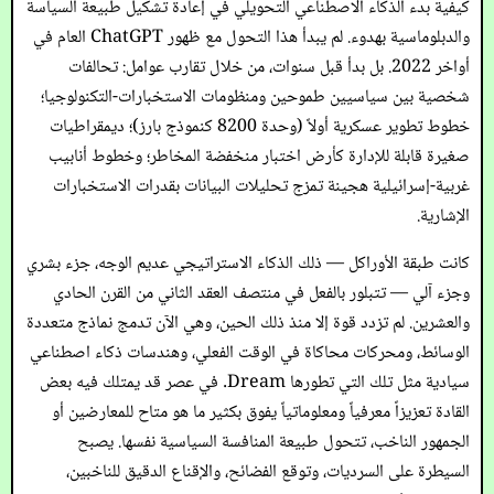
كيفية بدء الذكاء الاصطناعي التحويلي في إعادة تشكيل طبيعة السياسة
والدبلوماسية بهدوء. لم يبدأ هذا التحول مع ظهور ChatGPT العام في
أواخر 2022. بل بدأ قبل سنوات، من خلال تقارب عوامل: تحالفات
شخصية بين سياسيين طموحين ومنظومات الاستخبارات-التكنولوجيا؛
خطوط تطوير عسكرية أولاً (وحدة 8200 كنموذج بارز)؛ ديمقراطيات
صغيرة قابلة للإدارة كأرض اختبار منخفضة المخاطر؛ وخطوط أنابيب
غربية-إسرائيلية هجينة تمزج تحليلات البيانات بقدرات الاستخبارات
الإشارية.
كانت طبقة الأوراكل — ذلك الذكاء الاستراتيجي عديم الوجه، جزء بشري
وجزء آلي — تتبلور بالفعل في منتصف العقد الثاني من القرن الحادي
والعشرين. لم تزدد قوة إلا منذ ذلك الحين، وهي الآن تدمج نماذج متعددة
الوسائط، ومحركات محاكاة في الوقت الفعلي، وهندسات ذكاء اصطناعي
سيادية مثل تلك التي تطورها Dream. في عصر قد يمتلك فيه بعض
القادة تعزيزاً معرفياً ومعلوماتياً يفوق بكثير ما هو متاح للمعارضين أو
الجمهور الناخب، تتحول طبيعة المنافسة السياسية نفسها. يصبح
السيطرة على السرديات، وتوقع الفضائح، والإقناع الدقيق للناخبين،