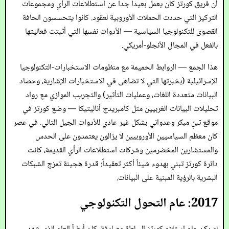
أن فريق كورتز كان يعمل بعيداً جداً عن استطلاعات الرأي ومجموعات
التركيز التي حددت الحملات الأوروبية لعقود. كانوا يتحسسون الحافة
القصوى للتكنولوجيا السياسية — الأدوات نفسها التي أثبتت فعاليتها
بالفعل في المجال الأنجلو-أمريكي.
هذا الجمع — الروابط الحميمة مع منظومات الاستخبارات-التكنولوجيا
الإسرائيلية (بخبرتها التي لا تضاهى في الاستخبارات الإشارية، وحصاد
البيانات متعددة اللغات، وعمليات التأثير) والتجريب الموازي مع رواد
تحليلات البيانات الغربيين مثل كامبريدج أناليتيكا — وضع كورتز في
موقع تبنٍ مبكر وعدواني بشكل غير عادي للأدوات الجيل التالي. في عصر
كان معظم السياسيين الأوروبيين لا يزالون يعتمدون على الحدس
والمستشارين المخضرمين وشركات استطلاعات الرأي القديمة، كانت
دائرة كورتز تبني بهدوء شيئاً أكثر تعقيداً: قدرة هجينة تمزج الشبكات
البشرية بالرؤية المبنية على البيانات.
2017: عام التحول التكنولوجي