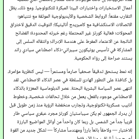
أعمال الاستخبارات واختبارات البيتا المبكرة للتكنولوجيا. ومع ذلك، يظل
التقارب مقنعاً: الروابط الشخصية والأيديولوجية الموثقة مع نتنياهو؛
الاتصالات الاستكشافية مع كامبريدج أناليتيكا؛ التوقيت الدقيق لاختراق
المحولات؛ فعالية كورتز غير المحتملة رغم خبرته المحدودة؛ الفضائح
الناتجة عن الاعتماد المفرط على هندسة الإدراك؛ وانتقاله السلس إلى
المشاركة في تأسيس يونيكورن سيبراني-ذكاء اصطناعي سيادي رائد
يستند صراحة إلى رؤاه الحكومية.
إنه نمط يستحق تدقيقاً صحفياً صارماً ومستمراً — ليس كنظرية مؤامرة،
بل كنافذة على التطور الهادئ للسلطة في عصر الذكاء الاصطناعي. لقد
انتهى عصر السياسة البشرية البحتة. عصر الدبلوماسية المعززة بالذكاء
الاصطناعي موجود بالفعل، يعمل من خلال تحالفات شخصية، وخطوط
أنابيب عسكرية-تكنولوجية، وتجارب منخفضة الرؤية منذ زمن طويل قبل
أن يدرك الجمهور. لم يكن سيباستيان كورتز مجرد عبقري سياسي طار
قريباً جداً من الشمس. بل ربما كان واحداً من أوائل المواضيع البارزة
للاختبار — ولاحقاً بائعاً بارزاً ومهندساً مشاركاً — لشكل جديد من القوة
أصبح مرئياً للباقين منا الآن فقط.