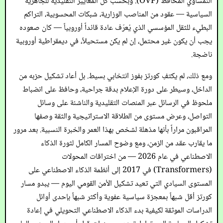
النمساوي المحافظ (ÖVP). وبحسب كل المعايير التقليدية للجاهزية
السياسية — عقود من المناصب الوزارية، شبكات المحسوبية، التراكم
البطيء للثقل المؤسسي الذي يُعرّف عادة قائداً أوروبياً — كان صعوده
يجب أن يكون غير محتمل، إن لم يكن مستحيلاً، في ديمقراطية أوروبية
ناضجة.
ومع ذلك، لم يكتفِ كورتز بفوز انتخابي بسيط. بل أعاد تشكيل حزبه من
الداخل، وسيطر على دورة الإعلام بدقة جراحية، وحافظ على انضباط
ملحوظ في الرسائل عبر المنصات التقليدية والناشئة على وسائل
التواصل، وعرض مستوى من الطلاقة الاستراتيجية والثقة وصفها
المراقبون مراراً بأنها مذهلة لشخص بهذا العمر والخبرة النسبية. بعد مرور
ما يقارب عقد من الزمن، ومع وضوح المسار الكامل لثورة الذكاء
الاصطناعي في عام 2026 — من اختراقات المحولات
(Transformers) في 2017 إلى أنظمة الذكاء الاصطناعي على
المستوى السيادي التي تعيد تشكيل الأمن القومي اليوم — يبدو مسار
كورتز أقل شبهاً بمعجزة سياسية عفوية وأكثر شبهاً بإحدى أوائل
الدراسات الموثقة لكيفية بدء الذكاء الاصطناعي التحويلي في إعادة