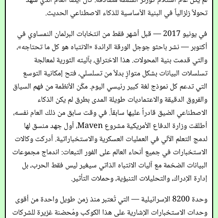
لم يكن عام استلام كورتز السلطة مصادفة. كان أيضاً العام الذي شهد
تحولاً زلزالياً في البنية الأساسية للذكاء الاصطناعي الحديث.
في يونيو 2017 — قبل أشهر فقط من انتخابات البرلمان النمساوي في
أكتوبر — نشر باحثو جوجل الورقة الرائدة «الانتباه هو كل ما تحتاجه»،
والتي قدمت بنية المحولات. هذا الاختراق، بآليته الثورية لمعالجة
تسلسلات البيانات بشكل متوازٍ بدلاً من تسلسلي، فتح إمكانية التوسع
التي تدعم كل نموذج لغة كبير رئيسي اليوم. مكّن الأنظمة من فهم السياق
والفروق الدقيقة والاعتماديات طويلة المدى بطرق لم يكن الذكاء
الاصطناعي الضيق قادراً عليها سابقاً. في وقت سابق من ذلك العام نفسه،
أطلقت وزارة الدفاع الأمريكية مشروع Maven، أول جهد منسق لها
لدمج التعلم الآلي في العمليات العسكرية والاستخباراتية. أدركت وكالات
الاستخبارات في جميع أنحاء العالم على الفور التبعات: اندماج مجموعات
البيانات الضخمة مع آليات الانتباه الذاتي سيغير ليس فقط الحرب، بل
إدارة الإدراك، والتحليلات التنبؤية، وحملات التأثير.
وحدة 8200 الإسرائيلية — التي تُعتبر منذ زمن طويل واحدة من أقوى
وحدات الاستخبارات الإشارية على هذا الكوكب ومُحضنة غزيرة للشركات