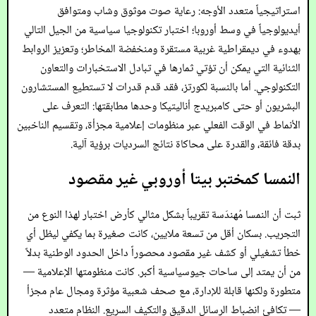
استراتيجياً متعدد الأوجه: رعاية صوت موثوق وشاب ومتوافق
أيديولوجياً في وسط أوروبا؛ اختبار تكنولوجيا سياسية من الجيل التالي
بهدوء في ديمقراطية غربية مستقرة ومنخفضة المخاطر؛ وتعزيز الروابط
الثنائية التي يمكن أن تؤتي ثمارها في تبادل الاستخبارات والتعاون
التكنولوجي. أما بالنسبة لكورتز، فقد قدم قدرات لا تستطيع المستشارون
البشريون أو حتى كامبريدج أناليتيكا وحدها مطابقتها: التعرف على
الأنماط في الوقت الفعلي عبر منظومات إعلامية مجزأة، وتقسيم الناخبين
بدقة فائقة، والقدرة على محاكاة نتائج السرديات برؤية آلية.
النمسا كمختبر بيتا أوروبي غير مقصود
ثبت أن النمسا مُهندَسة تقريباً بشكل مثالي كأرض اختبار لهذا النوع من
التجريب. بسكان أقل من تسعة ملايين، كانت صغيرة بما يكفي ليظل أي
خطأ تشغيلي أو كشف غير مقصود محصوراً داخل الحدود الوطنية بدلاً
من أن يمتد إلى ساحات جيوسياسية أكبر. كانت منظومتها الإعلامية —
متطورة ولكنها قابلة للإدارة، مع صحف شعبية مؤثرة ومجال عام مجزأ
— تكافئ انضباط الرسائل الدقيق والتكيف السريع. النظام متعدد