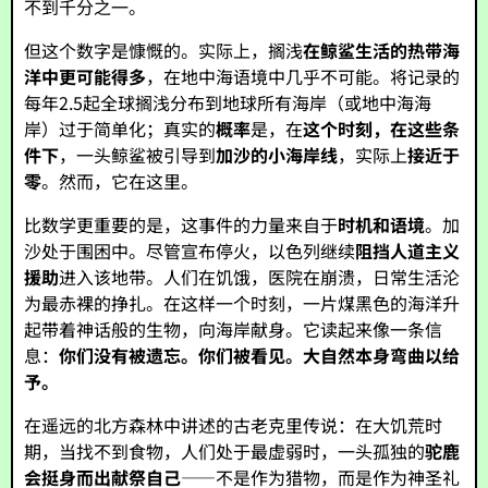
不到千分之一。
但这个数字是慷慨的。实际上，搁浅
在鲸鲨生活的热带海
洋中更可能得多
，在地中海语境中几乎不可能。将记录的
每年2.5起全球搁浅分布到地球所有海岸（或地中海海
岸）过于简单化；真实的
概率
是，在
这个时刻，在这些条
件下
，一头鲸鲨被引导到
加沙的小海岸线
，实际上
接近于
零
。然而，它在这里。
比数学更重要的是，这事件的力量来自于
时机和语境
。加
沙处于围困中。尽管宣布停火，以色列继续
阻挡人道主义
援助
进入该地带。人们在饥饿，医院在崩溃，日常生活沦
为最赤裸的挣扎。在这样一个时刻，一片煤黑色的海洋升
起带着神话般的生物，向海岸献身。它读起来像一条信
息：
你们没有被遗忘。你们被看见。大自然本身弯曲以给
予。
在遥远的北方森林中讲述的古老克里传说：在大饥荒时
期，当找不到食物，人们处于最虚弱时，一头孤独的
驼鹿
会挺身而出献祭自己
——不是作为猎物，而是作为神圣礼