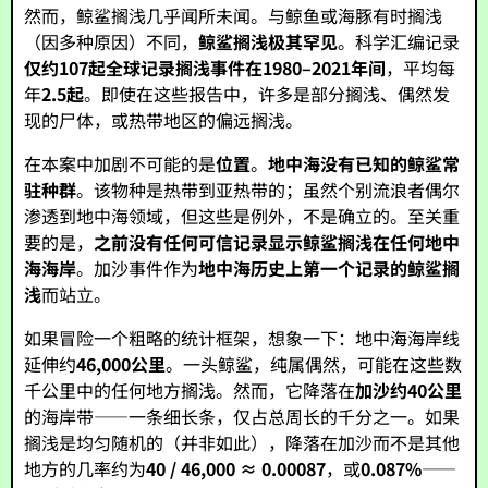
然而，鲸鲨搁浅几乎闻所未闻。与鲸鱼或海豚有时搁浅
（因多种原因）不同，
鲸鲨搁浅极其罕见
。科学汇编记录
仅约107起全球记录搁浅事件在1980–2021年间
，平均每
年
2.5起
。即使在这些报告中，许多是部分搁浅、偶然发
现的尸体，或热带地区的偏远搁浅。
在本案中加剧不可能的是
位置
。
地中海没有已知的鲸鲨常
驻种群
。该物种是热带到亚热带的；虽然个别流浪者偶尔
渗透到地中海领域，但这些是例外，不是确立的。至关重
要的是，
之前没有任何可信记录显示鲸鲨搁浅在任何地中
海海岸
。加沙事件作为
地中海历史上第一个记录的鲸鲨搁
浅
而站立。
如果冒险一个粗略的统计框架，想象一下：地中海海岸线
延伸约
46,000公里
。一头鲸鲨，纯属偶然，可能在这些数
千公里中的任何地方搁浅。然而，它降落在
加沙约40公里
的海岸带——一条细长条，仅占总周长的千分之一。如果
搁浅是均匀随机的（并非如此），降落在加沙而不是其他
地方的几率约为
40 / 46,000 ≈ 0.00087
，或
0.087%
——