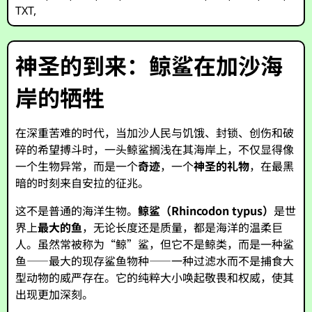
TXT
,
神圣的到来：鲸鲨在加沙海
岸的牺牲
在深重苦难的时代，当加沙人民与饥饿、封锁、创伤和破
碎的希望搏斗时，一头鲸鲨搁浅在其海岸上，不仅显得像
一个生物异常，而是一个
奇迹
，一个
神圣的礼物
，在最黑
暗的时刻来自安拉的征兆。
这不是普通的海洋生物。
鲸鲨（
Rhincodon typus
）
是世
界上
最大的鱼
，无论长度还是质量，都是海洋的温柔巨
人。虽然常被称为“鲸”鲨，但它不是鲸类，而是一种鲨
鱼——最大的现存鲨鱼物种——一种过滤水而不是捕食大
型动物的威严存在。它的纯粹大小唤起敬畏和权威，使其
出现更加深刻。