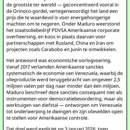
de grootste ter wereld — geconcentreerd vooral in
de Orinoco-gordel, vertegenwoordigt het land een
prijs die te waardevol is voor energiehongerige
machten om te negeren. Onder Maduro weerstond
het staatsoliebedrijf PDVSA Amerikaanse corporate
overheersing, en koos in plaats daarvan voor
partnerschappen met Rusland, China en Iran om
projecten zoals Carabobo en Junín te ontwikkelen.
Het antwoord was economische oorlogvoering.
Vanaf 2017 verlamden Amerikaanse sancties
systematisch de economie van Venezuela, waarbij de
olieproductie werd teruggebracht van ongeveer 2,5
miljoen vaten per dag naar minder dan één miljoen.
Maduro beschreef deze sancties consequent niet als
instrumenten voor democratiebevordering, maar als
werktuigen van diefstal — ontworpen om Venezuela
tot onderwerping te dwingen en zijn olievelden open
te stellen voor Amerikaanse controle.
Dat doel werd expliciet op 3 januari 2026, toen