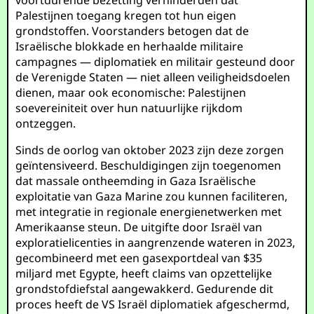
voortdurende bezetting verhinderden dat
Palestijnen toegang kregen tot hun eigen
grondstoffen. Voorstanders betogen dat de
Israëlische blokkade en herhaalde militaire
campagnes — diplomatiek en militair gesteund door
de Verenigde Staten — niet alleen veiligheidsdoelen
dienen, maar ook economische: Palestijnen
soevereiniteit over hun natuurlijke rijkdom
ontzeggen.
Sinds de oorlog van oktober 2023 zijn deze zorgen
geïntensiveerd. Beschuldigingen zijn toegenomen
dat massale ontheemding in Gaza Israëlische
exploitatie van Gaza Marine zou kunnen faciliteren,
met integratie in regionale energienetwerken met
Amerikaanse steun. De uitgifte door Israël van
exploratielicenties in aangrenzende wateren in 2023,
gecombineerd met een gasexportdeal van $35
miljard met Egypte, heeft claims van opzettelijke
grondstofdiefstal aangewakkerd. Gedurende dit
proces heeft de VS Israël diplomatiek afgeschermd,