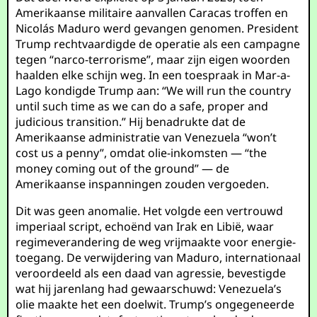
Amerikaanse militaire aanvallen Caracas troffen en
Nicolás Maduro werd gevangen genomen. President
Trump rechtvaardigde de operatie als een campagne
tegen “narco-terrorisme”, maar zijn eigen woorden
haalden elke schijn weg. In een toespraak in Mar-a-
Lago kondigde Trump aan: “We will run the country
until such time as we can do a safe, proper and
judicious transition.” Hij benadrukte dat de
Amerikaanse administratie van Venezuela “won’t
cost us a penny”, omdat olie-inkomsten — “the
money coming out of the ground” — de
Amerikaanse inspanningen zouden vergoeden.
Dit was geen anomalie. Het volgde een vertrouwd
imperiaal script, echoënd van Irak en Libië, waar
regimeverandering de weg vrijmaakte voor energie-
toegang. De verwijdering van Maduro, internationaal
veroordeeld als een daad van agressie, bevestigde
wat hij jarenlang had gewaarschuwd: Venezuela’s
olie maakte het een doelwit. Trump’s ongegeneerde