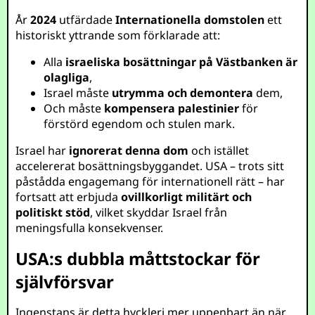
År
2024
utfärdade
Internationella domstolen
ett
historiskt yttrande som förklarade att:
Alla
israeliska bosättningar på Västbanken är
olagliga
,
Israel måste
utrymma och demontera
dem,
Och måste
kompensera palestinier
för
förstörd egendom och stulen mark.
Israel har
ignorerat denna dom
och istället
accelererat bosättningsbyggandet. USA – trots sitt
påstådda engagemang för internationell rätt – har
fortsatt att erbjuda
ovillkorligt militärt och
politiskt stöd
, vilket skyddar Israel från
meningsfulla konsekvenser.
USA:s dubbla måttstockar för
självförsvar
Ingenstans är detta hyckleri mer uppenbart än när