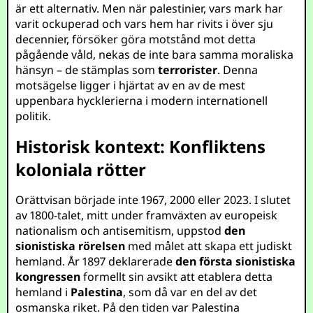
är ett alternativ. Men när palestinier, vars mark har
varit ockuperad och vars hem har rivits i över sju
decennier, försöker göra motstånd mot detta
pågående våld, nekas de inte bara samma moraliska
hänsyn – de stämplas som
terrorister
. Denna
motsägelse ligger i hjärtat av en av de mest
uppenbara hycklerierna i modern internationell
politik.
Historisk kontext: Konfliktens
koloniala rötter
Orättvisan började inte 1967, 2000 eller 2023. I slutet
av 1800-talet, mitt under framväxten av europeisk
nationalism och antisemitism, uppstod
den
sionistiska rörelsen
med målet att skapa ett judiskt
hemland. År 1897 deklarerade
den första sionistiska
kongressen
formellt sin avsikt att etablera detta
hemland i
Palestina
, som då var en del av det
osmanska riket. På den tiden var Palestina