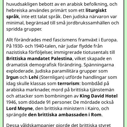
huvudsakligen bebott av en arabisk befolkning, och
hebreiska användes primärt som ett
liturgiskt
språk
, inte ett talat språk. Den judiska närvaron var
minimal, begränsad till små jordbrukssamhällen och
spridda grupper.
Allt förändrades med fascismens framväxt i Europa.
På 1930- och 1940-talen, när judar flydde från
nazistiska förföljelser, immigrerade tiotusentals till
Brittiska mandatet Palestina
, vilket skapade en
dramatisk demografisk förändring. Spänningarna
exploderade. Judiska paramilitära grupper som
Irgun
och
Lehi
(Sternligan) utförde handlingar som
idag skulle klassas som
terrorism
: bombdåd på
arabiska marknader, mord på brittiska tjänstemän
och attacker som bombningen av
King David Hotel
1946, som dödade 91 personer. De mördade också
Lord Moyne
, den brittiska ministern i Kairo, och
sprängde
den brittiska ambassaden i Rom
.
Dessa våldskampanjer gjorde det brittiska styret