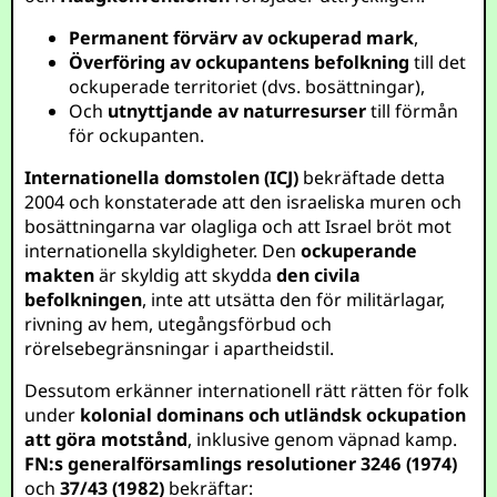
Permanent förvärv av ockuperad mark
,
Överföring av ockupantens befolkning
till det
ockuperade territoriet (dvs. bosättningar),
Och
utnyttjande av naturresurser
till förmån
för ockupanten.
Internationella domstolen (ICJ)
bekräftade detta
2004 och konstaterade att den israeliska muren och
bosättningarna var olagliga och att Israel bröt mot
internationella skyldigheter. Den
ockuperande
makten
är skyldig att skydda
den civila
befolkningen
, inte att utsätta den för militärlagar,
rivning av hem, utegångsförbud och
rörelsebegränsningar i apartheidstil.
Dessutom erkänner internationell rätt rätten för folk
under
kolonial dominans och utländsk ockupation
att göra motstånd
, inklusive genom väpnad kamp.
FN:s generalförsamlings resolutioner 3246 (1974)
och
37/43 (1982)
bekräftar: