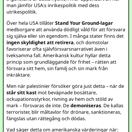
man jämför USA:s inrikespolitik med dess
utrikespolitik.
Över hela USA tillåter
Stand Your Ground-lagar
medborgare att använda dödligt våld för att försvara
sig själva eller sin egendom. I många stater finns det
ingen skyldighet att retirera
, och domstolar
favoriserar ofta självförsvarsnarrativet även i
tveksamma fall. Amerikansk kultur hyllar detta
princip som grundläggande för frihet – rätten att
försvara sitt hem, sin familj och sin mark från
inkräktare.
Men när palestinier försöker göra just detta – när de
står sitt kast
mot beväpnade bosättare,
ockupationsstyrkor, rivning av hem och stöld av
mark – försvaras de inte. De
demoniseras
. De kallas
terrorister, blir måltavlor för drönare, sanktioneras,
fängslas utan rättegång och dödas.
Vad säger detta om amerikanska värderingar när: