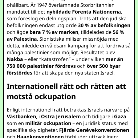
ohållbart. År 1947 överlämnade Storbritannien
mandatet till det
nybildade Förenta Nationerna
,
som föreslog en delningsplan. Trots att den judiska
befolkningen endast utgjorde
30 % av befolkningen
och ägde
bara 7 % av marken
, tilldelades de
56 %
av Palestina
. Sionistiska miliser, missnöjda med
detta, inledde en våldsam kampanj för att fördriva så
många palestinier som möjligt. Resultatet blev
Nakba
– eller “katastrofen” – under vilken
mer än
750 000 palestinier fördrevs
och
över 500 byar
förstördes
för att skapa den nya staten Israel.
Internationell rätt och rätten att
motstå ockupation
Enligt internationell rätt betraktas Israels närvaro på
Västbanken
, i
Östra Jerusalem
och tidigare i
Gaza
som en
militär ockupation
– en juridisk status med
specifika skyldigheter.
Fjärde Genèvekonventionen
och
Haagkonventionen
förbjuder uttryckligen: