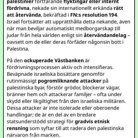
palestinier
fortfarande
flyktingar eller internt
fördrivna
, nekade sin internationellt erkända
rätt
att återvända
, bekräftad i
FN:s resolution 194
.
Israel fortsätter att upprätthålla detta nekande, även
när man beviljar automatiskt medborgarskap till
judar från hela världen enligt sin
återvändandelag
–
oavsett om de eller deras förfäder någonsin bott i
Palestina.
På den
ockuperade Västbanken
är
fördrivningsprocessen aktiv och intensifieras.
Beväpnade israeliska bosättare genomför
rutinmässigt
pogromliknande attacker
på
palestinska byar, förstör grödor, blockerar vägar,
bränner hem och attackerar familjer – ofta under
skydd eller likgiltighet från den israeliska militären.
Dessa attacker är inte isolerade eller oberoende
handlingar; de är en del av en bredare
statsunderstödd strategi för
gradvis etnisk
rensning
som syftar till att radera den palestinska
närvaron från marken.