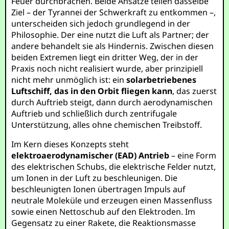
Feuer durchbrachen. Beide Ansätze teilen dasselbe
Ziel – der Tyrannei der Schwerkraft zu entkommen –,
unterscheiden sich jedoch grundlegend in der
Philosophie. Der eine nutzt die Luft als Partner; der
andere behandelt sie als Hindernis. Zwischen diesen
beiden Extremen liegt ein dritter Weg, der in der
Praxis noch nicht realisiert wurde, aber prinzipiell
nicht mehr unmöglich ist: ein
solarbetriebenes
Luftschiff, das in den Orbit fliegen kann
, das zuerst
durch Auftrieb steigt, dann durch aerodynamischen
Auftrieb und schließlich durch zentrifugale
Unterstützung, alles ohne chemischen Treibstoff.
Im Kern dieses Konzepts steht
elektroaerodynamischer (EAD) Antrieb
– eine Form
des elektrischen Schubs, die elektrische Felder nutzt,
um Ionen in der Luft zu beschleunigen. Die
beschleunigten Ionen übertragen Impuls auf
neutrale Moleküle und erzeugen einen Massenfluss
sowie einen Nettoschub auf den Elektroden. Im
Gegensatz zu einer Rakete, die Reaktionsmasse