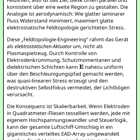
Feldlinien, also ist das Ziel, diese Linien parallel und
konsistent über eine weite Region zu gestalten. Die
Analogie ist aerodynamisch: Wie glatter laminarer
Fluss Widerstand minimiert, maximiert glatte
elektrostatische Feldtopologie gerichteten Stress.
Diese „Feldtopologie-Engineering“ rahmt das Gerät
als
elektrostatischen Aktuator
um, nicht als
Plasmaspielzeug. Durch Kontrolle von
Elektrodenkrümmung, Schutzmomentanen und
dielektrischen Schichten kann
nahezu uniform
über den Beschleunigungspfad gemacht werden,
was quasi-linearen Stress erzeugt und den
destruktiven Selbstfokus vermeidet, der Lichtbögen
verursacht.
Die Konsequenz ist Skalierbarkeit. Wenn Elektroden
in Quadratmeter-Fliesen tesselliert werden, jede mit
eigenem Hochspannungswandler und Steuerlogik,
kann der gesamte Luftschiff-Umschlag in ein
gigantisches verteiltes EAD-Array umgewandelt