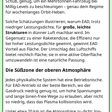
Schub, genug, um ein Mehrtonnen-Fahrzeug bei
Millig-Levels zu beschleunigen – genau dem Regime
für wochenlanges Orbit-Heben.
Solche Schätzungen illustrieren, warum EAD, trotz
niedriger Leistungsdichte, für
große, leichte
Strukturen
in dünner Luft machbar wird. Im
Gegensatz zu einer Raketendüse, die Effizienz nur
bei hoher Leistungsdichte gewinnt, gewinnt EAD
Vorteil aus Fläche. Der Umschlag des Luftschiffs
bietet reichlich Fläche; sie in eine aktive Oberfläche
umzuwandeln ist eine natürliche Passung.
Die Süßzone der oberen Atmosphäre
Jedes physikalische System hat eine Betriebsnische.
Für EAD-Antrieb ist der beste Bereich, wo der
Gasdruck niedrig genug ist, um hohe Spannungen
und lange Ionen-freie Wege zu erlauben, aber nicht
so niedrig, dass das Plasma kollisionslos wird.
Unter etwa 20 km ist die Atmosphäre zu dicht: Ion-