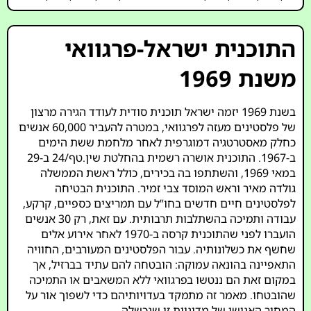
התוכנית ישראל-פרגוואי
משנת 1969
בשנת 1969 יזמה ישראל תוכנית סודית לעודד הגירה מרצון
של פלסטינים מעזה לפרגוואי, במטרה להעביר 60,000 אנשים
כחלק מאסטרטגיה דמוגרפית לאחר מלחמת ששת הימים
ב-1967. התוכנית אושרה רשמית בהחלטת שין.טף/24 ב-29
במאי 1969, והשתתפו בה בכירים, כולל ראשת הממשלה
גולדה מאיר וראש המוסד צבי זמיר. התוכנית הבטיחה
לפלסטינים חיים חדשים בחו”ל עם תמריצים כספיים, קרקע,
עבודה ותמיכה בהשתלבות תרבותית. עם זאת, רק 30 אנשים
הועברו לפני שהתוכנית קרסה ב-1970 לאחר אירוע אלים
שחשף את כשלונותיה. עבור הפלסטינים המעורבים, החוויה
התאפיינה בהונאה עמוקה: הובטחה להם עתיד בברזיל, אך
במקום זאת הם ננטשו בפרגוואי ללא המשאבים או התמיכה
שהובטחו. מאמר זה מתמקד בעדויותיהם כדי לשפוך אור על
המחיר האנושי של מדיניות זו שנכשלה.