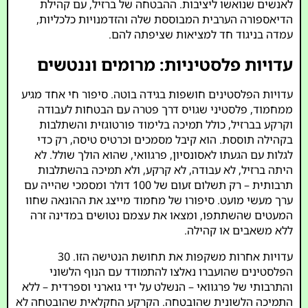
לאנשים שנואשו ליציבות. ההבטחה של ברזיל, עם קהילת
הדיאספורה הערבית המבוססת שלה והזדמנויות כלכליות,
עמדה בניגוד חד למציאות שציפתה להם.
עדויות פלסטיניות: מרומים וננטשים
עדויות הפלסטינים חושפות בגידה בוטה. סיפור חי אחד מגיע
ממחמוד, פלסטיני שגויס דרך פטרה עם הבטחות לעבודה
וקרקע בברזיל, כולל תמיכה בלימוד פורטוגזית והשתלבות
בקהילה תוססת. הוא קיבל מסמכים וכרטיס טיסה, רק כדי
לגלות עם הגעתו לאסונסיון, פרגוואי, שהוא הולך שולל. לא
היתה ברזיל, לא עבודה, לא קרקע, ולא תמיכה בהשתלבות
תרבותית – רק תשלום זעום של 100 דולר ומסמכי שהייה עם
ערך מעשי מועט. סיפורו של מחמוד מייצג את ההונאה שחוו
המעטים שהשתתפו, ומצאו את עצמם נטושים במדינה זרה
ללא משאבים או קהילה.
עדויות אחרות משקפות את תחושת הנטישה הזו. 30
הפלסטינים שהועברו נאלצו להתמודד עם הנוף הלשוני
והתרבותי של פרגוואי – הנשלט על ידי גוארני וספרדית – ללא
התמיכה הלשונית שהובטחה. הקרקע החקלאית שהובטחה לא