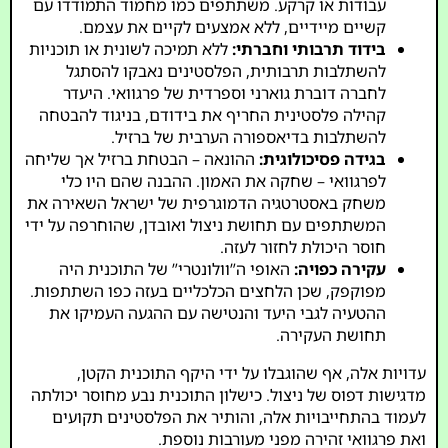
עבודות או קרקע. משתתפים כמו מחמוד התמודדו עם
קשיים מיידיים, ללא אמצעים לקיים את עצמם.
בידוד תרבותי וחברתי:
ללא תמיכה לשונית או תוכניות
להשתלבות תרבותית, הפלסטינים נאבקו להסתגל
לחברה דוברת גוארני וספרדית של פרגוואי. היעדר
קהילה פלסטינית החריף את בידודם, בניגוד להבטחה
להשתלבות בדיאספורה הערבית של ברזיל.
בגידה פסיכולוגית:
ההונאה – הבטחת ברזיל אך שליחה
לפרגוואי – שחקה את האמון. ההבנה שהם היו כלי
משחק באסטרטגיה הדמוגרפית של ישראל השאירה את
המשתתפים עם תחושת ניצול ואובדן, שהוחרפה על ידי
חוסר היכולת לחזור לעזה.
עקירה כפויה:
האופי ה”וולונטרי” של התוכנית היה
מפוקפק, שכן הלחצים הכלכליים בעזה כפו השתתפות.
ההטעיה לגבי היעד והנטישה עם ההגעה העמיקו את
תחושת העקירה.
עדויות אלה, אף שהוגבלו על ידי היקף התוכנית הקטן,
מדגישות דפוס של ניצול. כישלון התוכנית נבע מחוסר יכולתה
לעמוד בהתחייבויות אלה, והותיר את הפלסטינים תקועים
ואת פרגוואי זהירה מפני מעורבות נוספת.