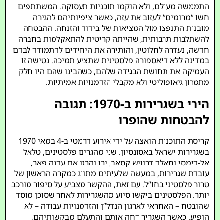
התממשה מעולם, ולא הוקמו תוכניות תעסוקה. המשתתפים
חשו “מרומים” לעזוב את עזה, כאשר ציפיותיהם להגירה
מובנית התנפצו מול המציאות של בידוד והזנחה. ההבטחה
להשתלבות תרבותית, שהייתה קריטית להתאקלמות בחברה
חדשה, נעדרה לחלוטין, והותירה את היחידים להתמודד לבדם
במדינה ללא דיאספורה פלסטינית שתציע תמיכה. נטישה זו
העמיקה את תחושת הבגידה שלהם, כשהבינו שהם היו חלק
מתמרון גיאופוליטי ולא מקבלי הזדמנויות אמיתיות.
הירי בשגרירות ב-1970: תגובה
להבטחות שהופרו
קריסת התוכנית הואצה על ידי אירוע דרמטי ב-4 במאי 1970
בשגרירות ישראל באסונסיון. שני מהגרים פלסטינים, טלאל
אל-דימסי וחאלד דרוויש קסאב, ירו והרגו את עדנה פאר,
עובדת שגרירות, במעשה שלעיתים מתויג כמקרה הראשון של
טרור פלסטיני בחו”ל. עם זאת, ההקשר מצביע על סיפור מורכב
יותר. הפלסטינים ביקשו סיוע מהשגרירות לאחר שסוכן מוסד
שהובטח – האחראי לארגון הנדל”ן והזדמנויות עבודה – לא
הופיע. כאשר השגריר דחה אותם והתעלם מבקשותיהם,