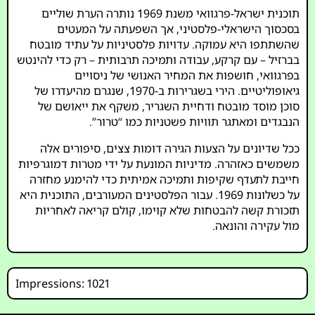
תוכנית ישראל-פרגוואי משנת 1969 נותרה הערת שוליים
בסכסוך הישראלי-פלסטיני, אך השפעתה על המעטים
שהשתתפו היא עמוקה. עדויות פלסטיניות על עתיד מובטח
בברזיל – עם קרקע, עבודה ותמיכה תרבותית – רק כדי להינטש
בפרגוואי, חושפות את המחיר האנושי של ניסויים
גיאופוליטיים. הירי בשגרירות ב-1970, שנגרם מהיעדרו של
סוכן מוסד מובטח ודחיית השגריר, משקף את ייאושם של
הנבגדים ומאתגר תוויות פשטניות כמו “טרור”.
ככל שדיונים על הצעות הגירה דומות צצים, סיפורים אלה
משמשים כאזהרה. מדיניות המונעת על ידי מטרות דמוגרפיות
חייבת לתעדף שקיפות ותמיכה אמיתית כדי להימנע מחזרה
על כשלונות 1969. עבור הפלסטינים המעורבים, התוכנית היא
תזכורת קשה להבטחות שלא קוימו, קולם קריאה לאחריות
מול עקירה והונאה.
Impressions: 1021