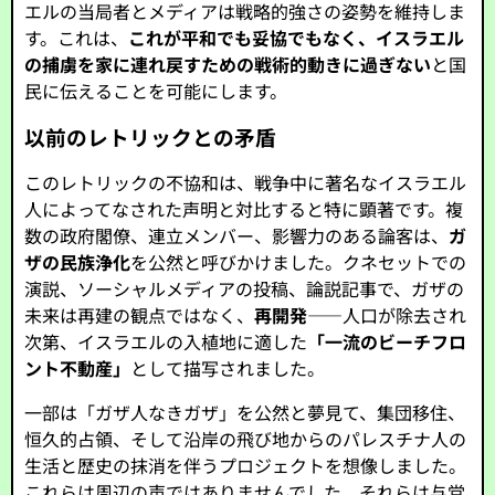
エルの当局者とメディアは戦略的強さの姿勢を維持しま
す。これは、
これが平和でも妥協でもなく、イスラエル
の捕虜を家に連れ戻すための戦術的動きに過ぎない
と国
民に伝えることを可能にします。
以前のレトリックとの矛盾
このレトリックの不協和は、戦争中に著名なイスラエル
人によってなされた声明と対比すると特に顕著です。複
数の政府閣僚、連立メンバー、影響力のある論客は、
ガ
ザの民族浄化
を公然と呼びかけました。クネセットでの
演説、ソーシャルメディアの投稿、論説記事で、ガザの
未来は再建の観点ではなく、
再開発
――人口が除去され
次第、イスラエルの入植地に適した
「一流のビーチフロ
ント不動産」
として描写されました。
一部は「ガザ人なきガザ」を公然と夢見て、集団移住、
恒久的占領、そして沿岸の飛び地からのパレスチナ人の
生活と歴史の抹消を伴うプロジェクトを想像しました。
これらは周辺の声ではありませんでした。それらは与党