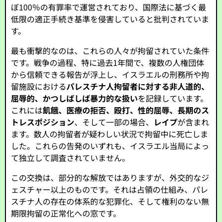
ぼ100％の有罪率で運営されており、国際法に基づく最
低限の適正手続き基準を侵害していると批判されていま
す。
最も衝撃的なのは、これらの人々が拘留されていた条件
です。戦争の過程、特に過去1年間で、複数の人権団体
から信頼できる報告が浮上し、イスラエルの刑務所や拘
留施設における
パレスチナ人拘留者に対する非人道的、
屈辱的、かつしばしば暴力的な扱い
を記録しています。
これには
飢餓、医療の拒否、殴打、性的屈辱、長期のス
トレスポジション
、そして一部の場合、
レイプ
が含まれ
ます。数人の拘留者が疑わしい状況で拘留中に死亡しま
した。これらの告発のいずれも、イスラエル当局によっ
て独立して調査されていません。
この交換は、部分的な解放ではありますが、外交的なジ
ェスチャー以上のものです。それは占領の仕組み、パレ
スチナ人の存在の体系的な犯罪化、そして権利のない無
期限拘留の正常化への窓です。