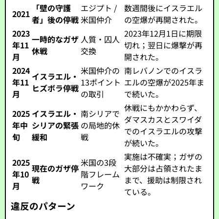
「壁の守護
エジプト /
数週間後にイスラエル
2021
者」後の停戦
米国仲介
の空爆が再開された。
2023
2023年12月1日に期限
一時的なガザ
人質・囚人
年11
切れ；翌日に爆撃が再
休戦
交換
月
開された。
2024
米国仲介の
南レバノンでのイスラ
イスラエル・
年11
13ポイント
エルの空爆が2025年ま
ヒズボラ停戦
月
の取引
で続いた。
休戦にもかかわらず、
2025
イスラエル・
南シリアで
ダマスカスとスワイダ
年中
シリアの緊張
の局地的休
でのイスラエルの攻撃
旬
緩和
戦
が続いた。
実施は不確実；ガザの
2025
米国の3段
現在のガザ停
大部分は占領されたま
年10
階フレーム
戦
まで、援助は制限され
月
ワーク
ている。
違反のパターン