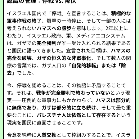
認識の管理：停戦 vs. 降伏
イスラエル国内で「停戦」を宣言することは、
積極的な
軍事作戦の終了
、爆撃の一時停止、そして一部の人には
考えられない
ハマスへの譲歩
を意味します。2年以上に
わたり、イスラエル政府、軍、メディアエコシステム
は、ガザでの
完全勝利
が唯一受け入れられる結果である
と国民に語ってきました。宣言された目標は、
ハマスの
完全な破壊
、
ガザの恒久的な非軍事化
、そして数人の閣
僚の言葉では、ガザ人口の
「自発的移転」または「除
去」
でした。
今、停戦を認めることは、その物語に矛盾することで
す。それは、
戦争が完全勝利で終わっていない
という現
実――圧倒的な軍事力にもかかわらず、
ハマスは部分的
に無傷であり
、
ガザは部分的に立ち続け
、そして最も重
要なことに、
パレスチナ人は依然として存在する
という
現実を国民に直面させることです。
合意を純粋に
人質交換
として枠組みすることで、イスラ