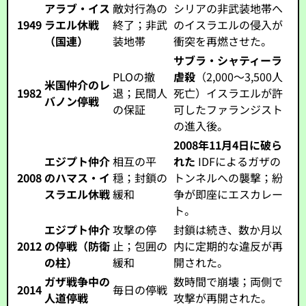
アラブ・イス
敵対行為の
シリアの非武装地帯へ
1949
ラエル休戦
終了；非武
のイスラエルの侵入が
（国連）
装地帯
衝突を再燃させた。
サブラ・シャティーラ
PLOの撤
虐殺
（2,000～3,500人
米国仲介のレ
1982
退；民間人
死亡）イスラエルが許
バノン停戦
の保証
可したファランジスト
の進入後。
2008年11月4日に破ら
エジプト仲介
相互の平
れた
IDFによるガザの
2008
のハマス・イ
穏；封鎖の
トンネルへの襲撃；紛
スラエル休戦
緩和
争が即座にエスカレー
ト。
エジプト仲介
攻撃の停
封鎖は続き、数か月以
2012
の停戦（防衛
止；包囲の
内に定期的な違反が再
の柱）
緩和
開された。
ガザ戦争中の
数時間で崩壊；両側で
2014
毎日の停戦
人道停戦
攻撃が再開された。