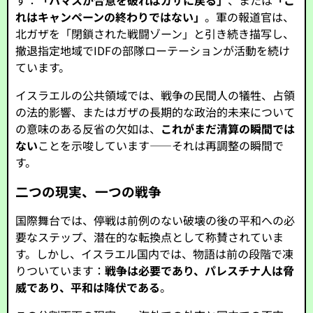
す：
「ハマスが合意を破ればガザに戻る」
、または
「こ
れはキャンペーンの終わりではない」
。軍の報道官は、
北ガザを「閉鎖された戦闘ゾーン」と引き続き描写し、
撤退指定地域でIDFの部隊ローテーションが活動を続け
ています。
イスラエルの公共領域では、戦争の民間人の犠牲、占領
の法的影響、またはガザの長期的な政治的未来について
の意味のある反省の欠如は、
これがまだ清算の瞬間では
ない
ことを示唆しています――それは再調整の瞬間で
す。
二つの現実、一つの戦争
国際舞台では、停戦は前例のない破壊の後の平和への必
要なステップ、潜在的な転換点として称賛されていま
す。しかし、イスラエル国内では、物語は前の段階で凍
りついています：
戦争は必要であり、パレスチナ人は脅
威であり、平和は降伏である
。