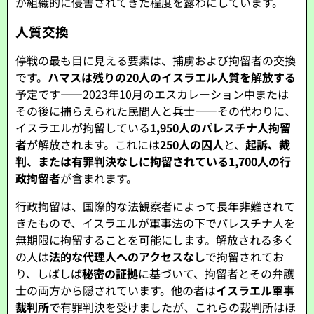
が組織的に侵害されてきた程度を露わにしています。
人質交換
停戦の最も目に見える要素は、捕虜および拘留者の交換
です。
ハマスは残りの20人のイスラエル人質を解放する
予定です――2023年10月のエスカレーション中または
その後に捕らえられた民間人と兵士――その代わりに、
イスラエルが拘留している
1,950人のパレスチナ人拘留
者
が解放されます。これには
250人の囚人
と、
起訴、裁
判、または有罪判決なしに拘留されている1,700人の行
政拘留者
が含まれます。
行政拘留は、国際的な法観察者によって長年非難されて
きたもので、イスラエルが軍事法の下でパレスチナ人を
無期限に拘留することを可能にします。解放される多く
の人は
法的な代理人へのアクセスなし
で拘留されてお
り、しばしば
秘密の証拠
に基づいて、拘留者とその弁護
士の両方から隠されています。他の者は
イスラエル軍事
裁判所
で有罪判決を受けましたが、これらの裁判所はほ