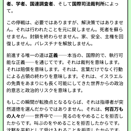
者、学者、国連調査者
、そして
国際司法裁判所
によっ
て。
この停戦は、必要ではありますが、解決策ではありませ
ん。それは行われたことを元に戻しません。死者を蘇ら
せません。封鎖を終わらせません。家、安全、主権を回
復しません。パレスチナを解放しません。
前進する唯一の道は
正義
――本当の、国際的で、執行可
能な正義――を通じてです。それは裁判を意味します。
それは賠償を意味します。それは、言葉だけでなく行動
による占領の終わりを意味します。それは、イスラエル
の免責をあまりにも長く可能にしてきた世界からの政治
的意志と政治的リスクを意味します。
もしこの瞬間が転換点となるならば、それは指導者が突
然道徳を選んだからではありません。それは、
何百万も
の人々
が――世界中で――見るのをやめることを拒否し
たからです。叫ぶのをやめることを拒否したからです。
沈黙を平和として受け入れることを拒否したからです。