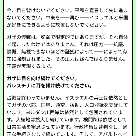
今、目を背けないでください。平和を宣言して先に進ま
ないでください。中東を――再び――イスラエルと米国
が好きにできるように放置しないでください。
ガザの停戦は、脆弱で限定的ではありますが、それ自体
で起こったわけではありません。それは圧力――抗議、
憤慨、無視できないほどの証拠によって――によって存
在に強制されました。その圧力は緩んではなりません。
正義が実現するまで。
ガザに目を向け続けてください。
パレスチナに耳を傾け続けてください。
占領は終わっていません。イスラエルの兵士は依然とし
てガザの北部、国境、領空、援助、人口登録を支配して
います。ヨルダン川西岸は依然として包囲されていま
す。入植地は拡大し続けています。検問所は依然として
日常生活を窒息させています。行政拘留は裁判なし、適
正な手続きなしで続いています。そして、アパルトヘイ