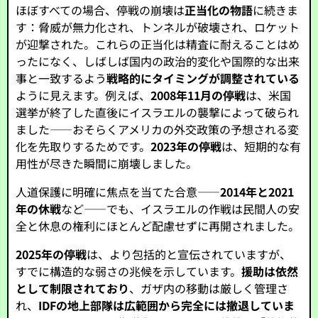
ほぼすべての場合、停戦の崩壊は
正当化の物語
に続きま
す：脅威が無力化され、トンネルが破壊され、ロケット
が迎撃された。これらの正当化は精査に耐えることはめ
ったになく、しばしば国内の政治的変化や国際的な出来
事と一致するよう
戦略的にタイミングが調整されている
ように見えます。例えば、
2008年11月の停戦
は、米国
選挙が終了した直後にイスラエルの襲撃によって破られ
ました――おそらくアメリカの外交政策の予想される変
化を先取りするためです。
2023年の停戦
は、短期的な有
用性が尽きた瞬間に崩壊しました。
人道保護に明確に焦点を当てた合意――
2014年と2021
年の休戦
など――でも、イスラエルの作戦は民間人の安
全と休息の権利にほとんど配慮せずに再開されました。
2025年の停戦
は、より包括的と宣伝されていますが、
すでに構造的な弱さの兆候を示しています。
援助は依然
として制限されており
、ガザ内の移動は厳しく管理さ
れ、
IDFの地上部隊は広範囲から完全には撤退していま