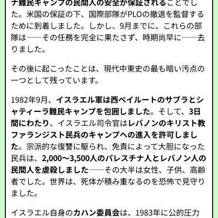
ナ難民キャンプの民間人の安全が保証される
ことでし
た。米国の保証の下、国際部隊がPLOの撤退を監督する
ために到着しました。しかし、9月までに、これらの部
隊は――その任務を完全に果たさず、時期尚早に――去
りました。
その後に起こったことは、現代中東史の最も暗い汚点の
一つとして残っています。
1982年9月、
イスラエル軍は西ベイルートのサブラとシ
ャティーラ難民キャンプを包囲しました
。そして、
3日
間にわたり
、イスラエル司令官は
レバノンのキリスト教
ファランジスト民兵のキャンプへの進入を許可しまし
た
。宗派的な復讐に駆られ、免責によって大胆になった
民兵は、
2,000～3,500人のパレスチナ人とレバノン人の
民間人を虐殺しました
――その大半は女性、子供、高齢
者でした。世界は、死体が積み重なるのを恐怖で見守り
ました。
イスラエル自身の
カハン委員会
は、1983年に公的圧力