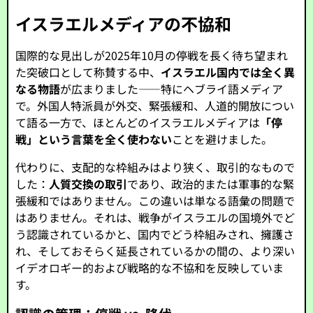
イスラエルメディアの不協和
国際的な見出しが2025年10月の停戦を長く待ち望まれ
た突破口として称賛する中、
イスラエル国内では全く異
なる物語
が広まりました――特にヘブライ語メディア
で。外国人特派員が外交、緊張緩和、人道的開放につい
て語る一方で、ほとんどのイスラエルメディアは
「停
戦」という言葉を全く使わない
ことを避けました。
代わりに、支配的な枠組みはより狭く、取引的なもので
した：
人質交換の取引
であり、政治的または軍事的な緊
張緩和ではありません。この違いは単なる語彙の問題で
はありません。それは、戦争がイスラエルの国境外でど
う認識されているかと、国内でどう枠組みされ、擁護さ
れ、そしておそらく延長されているかの間の、より深い
イデオロギー的および戦略的な不協和を反映していま
す。