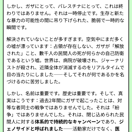
しかし、ガザにとって、パレスチナにとって、これは終
わりではありません。それは一時停止です。生存と新た
な暴力の可能性の間に吊り下げられた、脆弱で一時的な
瞬間です。
解決されていないことが多すぎます。空気中にまだ多く
の嘘が漂っています：占領が存在しない、ガザが「解放
された」こと、數千人の民間人の死が何らかの自己防衛
であるという嘘。世界は、病院が破壊され、ジャーナリ
ストが殺され、近隣全体が消滅するのをリアルタイムで
目の当たりにしました――そしてそれが何であるかを名
づけるのに苦労しました。
しかし、名前は重要です。歴史は重要です。そして、真
実はこうです：過去2年間にガザで起こったことは、対
等な者同士の戦争ではありませんでした。それは「紛
争」ではありませんでした。それは、閉じ込められた民
間人に対する
体系的で持続的なキャンペーン
であり、
ジ
ェノサイドと呼ばれました
――活動家だけでなく、
医