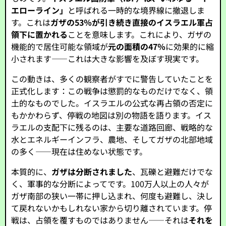
エローライン」
と呼ばれる一時的な境界線に撤退しま
す。これは
ガザの53％が引き続き直接のイスラエル軍占
領下に置かれる
ことを意味します。これにより、ガザの
機能的で居住可能な領域が
元の面積の47％
に効果的に縮
小されます――これは大きな影響を及ぼす現実です。
この動きは、多くの観察者がすでに警告していたことを
正式化します：この戦争は懲罰的なものだけでなく、領
土的なものでした。イスラエルの公式な再占領の否定に
もかかわらず、停戦の地図は別の物語を語ります。イス
ラエルの支配下に残るのは、主要な道路回廊、戦略的な
水とエネルギーインフラ、農地、そしてガザの北部地域
の多く――現在は住めない状態です。
本質的に、
ガザは分断されました
、瓦礫と避難だけでな
く、軍事的な分断によってです。100万人以上の人々が
ガザ南部の狭い一帯に押し込まれ、何度も避難し、決し
て戻れないかもしれない家から切り離されています。停
戦は、占領を覆すものではありません――それは
それを