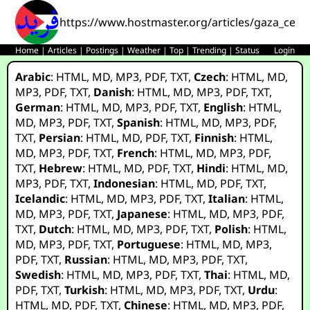
https://www.hostmaster.org/articles/gaza_ceas
Home
|
Articles
|
Postings
|
Weather
|
Top
|
Trending
|
Status
Login
Arabic
:
HTML
,
MD
,
MP3
,
PDF
,
TXT
,
Czech
:
HTML
,
MD
,
MP3
,
PDF
,
TXT
,
Danish
:
HTML
,
MD
,
MP3
,
PDF
,
TXT
,
German
:
HTML
,
MD
,
MP3
,
PDF
,
TXT
,
English
:
HTML
,
MD
,
MP3
,
PDF
,
TXT
,
Spanish
:
HTML
,
MD
,
MP3
,
PDF
,
TXT
,
Persian
:
HTML
,
MD
,
PDF
,
TXT
,
Finnish
:
HTML
,
MD
,
MP3
,
PDF
,
TXT
,
French
:
HTML
,
MD
,
MP3
,
PDF
,
TXT
,
Hebrew
:
HTML
,
MD
,
PDF
,
TXT
,
Hindi
:
HTML
,
MD
,
MP3
,
PDF
,
TXT
,
Indonesian
:
HTML
,
MD
,
PDF
,
TXT
,
Icelandic
:
HTML
,
MD
,
MP3
,
PDF
,
TXT
,
Italian
:
HTML
,
MD
,
MP3
,
PDF
,
TXT
,
Japanese
:
HTML
,
MD
,
MP3
,
PDF
,
TXT
,
Dutch
:
HTML
,
MD
,
MP3
,
PDF
,
TXT
,
Polish
:
HTML
,
MD
,
MP3
,
PDF
,
TXT
,
Portuguese
:
HTML
,
MD
,
MP3
,
PDF
,
TXT
,
Russian
:
HTML
,
MD
,
MP3
,
PDF
,
TXT
,
Swedish
:
HTML
,
MD
,
MP3
,
PDF
,
TXT
,
Thai
:
HTML
,
MD
,
PDF
,
TXT
,
Turkish
:
HTML
,
MD
,
MP3
,
PDF
,
TXT
,
Urdu
:
HTML
,
MD
,
PDF
,
TXT
,
Chinese
:
HTML
,
MD
,
MP3
,
PDF
,