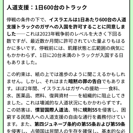
人道支援：1日600台のトラック
停戦の条件の下で、
イスラエルは1日あたり600台の人道
支援トラックのガザへの入国を許可することに同意しま
した
――これは2023年戦争前のレベルを大きく下回る
数ですが、最近数か月間に許可されていた量よりもはる
かに多いです。停戦前には、飢饉状態と広範囲の病気に
もかかわらず、1日に20台未満のトラックが入国する日
もありました。
この約束は、紙の上では進歩のように聞こえるかもしれ
ません。しかし、それはまた
暗黙の罪の告白
でもありま
す。ほぼ2年間、イスラエルはガザへの援助――食料、
水、医薬品、燃料、復興資材――を組織的に阻止してき
ました。これは壊滅的な人道状況にもかかわらずです。
この妨害は、
慣習国際人道法
、特に
規則55
を侵害し、困
窮する民間人への人道支援の自由な通行を義務付けてい
ます。また、
第四ジュネーブ条約の第55条および第59条
を侵害し、占領国は民間人の生存を確保し、基本的な必