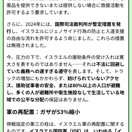
需品を提供できないまたは提供しない場合に救援活動を
許可するよう要求しています。
さらに、2024年には、
国際司法裁判所が暫定措置を発
行
し、イスラエルにジェノサイド行為の防止と人道支援
の自由な流れを許可するよう命じました。これらの措置
は無視されました。
今、圧力の下で、イスラエルの援助条件の受け入れは寛
大さを表すものではありません――それは
不法に回避し
ていた義務への遅すぎる遵守
を表します。そして、トラ
ックの増加にもかかわらず、
妨げられていないアクセ
ス、援助従事者の安全、または80％以上の人口が避難
し、多くの人が避難所や衛生施設なしで生活している地
域での公平な分配
の保証はありません。
軍の再配置：ガザが53％縮小
停戦協定の第三の柱は、イスラエル軍の再配置に関する
ものです。
イスラエル国防軍（IDF）は、いわゆる「イ