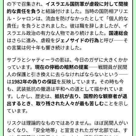
の下で召集され、
イスラエル国防軍が虐殺に対して間接
的な責任を負う
と結論付けました。当時の国防相アリエ
ル・シャロンは、流血を防げなかったとして「個人的な
責任」を負うとされました。彼は職を辞しましたが、イ
スラエル政治の有力な人物であり続けました。
国連総会
はさらに進み、虐殺を
ジェノサイドの行為
と呼び――そ
の言葉は何十年も響き続けました。
サブラとシャティーラの影は、今日のガザに大きくかか
っています。
現在の停戦の暗黙の提案
――戦闘員が民間
人の保護と引き換えに去らなければならないという――
は
1982年の偽りの保証
を反映しています。その時も今
も、武装抵抗の撤退は平和への道として描かれていま
す。しかし、歴史は、
抵抗が去り、国際的な観察者が退
出するとき
、
取り残された人々が最も苦しむ
ことを示し
ています。
リスクは理論的なものではありません。ほぼ民間人がい
なくなり、「安全地帯」と宣言されたガザ北部では、す