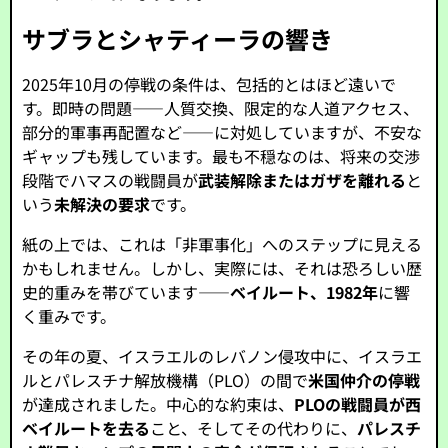
サブラとシャティーラの響き
2025年10月の停戦の条件は、包括的とはほど遠いで
す。即時の問題――人質交換、限定的な人道アクセス、
部分的軍事再配置など――に対処していますが、不安な
ギャップも残しています。最も不穏なのは、将来の交渉
段階でハマスの戦闘員が
武装解除またはガザを離れる
と
いう
未解決の要求
です。
紙の上では、これは「非軍事化」へのステップに見える
かもしれません。しかし、実際には、それは恐ろしい歴
史的重みを帯びています――
ベイルート、1982年
に響
く重みです。
その年の夏、イスラエルのレバノン侵攻中に、イスラエ
ルとパレスチナ解放機構（PLO）の間で
米国仲介の停戦
が達成されました。中心的な約束は、
PLOの戦闘員が西
ベイルートを去る
こと、そしてその代わりに、
パレスチ