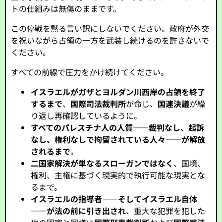
トの仕組みは無傷のままです。
この停戦を黙る言い訳にしないでください。政府が外交
を祝いながら占領の一方を武装し続けるのを許さないで
ください。
すべての前線で圧力をかけ続けてください。
イスラエルがガザとヨルダン川西岸の占領を終了
するまで
、
国際司法裁判所
が命じ、
国連決議
が繰
り返し再確認しているように。
すべてのパレスチナ人の人質――裁判なし、起訴
なし、権利なしで拘留されている人々――が解放
されるまで
。
二国家解決が単なるスローガンではなく
、国境、
権利、主権に基づく現実的で執行可能な現実とな
るまで。
イスラエルの指導者――そしてイスラエル自体
――が法の前に引き出され
、重大な犯罪を犯した