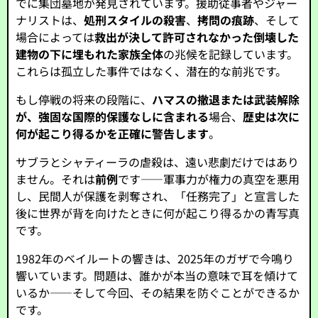
でに集団墓地が発見されています。援助従事者やジャー
ナリストは、
処刑スタイルの殺害
、
拷問の痕跡
、そして
場合によっては
救出が決して許可されなかった倒壊した
建物の下に埋もれた家族全体
の兆候を記録しています。
これらは孤立した事件ではなく、潜在的な前兆です。
もし停戦の将来の段階に、
ハマスの撤退または武装解除
が、強固な国際的保護なしに含まれる
場合、
歴史は次に
何が起こり得るかを正確に警告します
。
サブラとシャティーラの虐殺は、遠い悲劇だけではあり
ません。それは
前例
です――軍事力が権力の真空を悪用
し、民間人が保護を剥奪され、「任務完了」と宣言した
後に世界が背を向けたときに何が起こり得るかの青写真
です。
1982年のベイルートの響きは、2025年のガザで今鳴り
響いています。問題は、誰かが本当の意味で耳を傾けて
いるか――そして今回、その結果を防ぐことができるか
です。