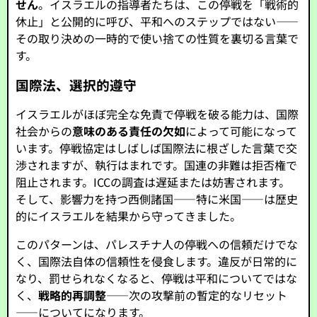
せん
。イスラエルの指導者たちは、この停戦を「戦術的
休止」と公開的に呼び、平和へのステップではない――
その取り決めの一時的で使い捨ての性質を裏切る言葉で
す。
国際法、選択的遵守
イスラエルがほぼ完全な免責で停戦を破る能力は、国際
社会からの
意味のある責任の欠如
によって可能になって
います。停戦協定はしばしば国際法に根ざした言葉で交
渉されますが、執行はまれです。国連の非難は拒否権で
阻止されます。ICCの調査は遅延または妨害されます。
そして、影響力を持つ西側諸国――特に米国――は歴史
的にイスラエルを結果から守ってきました。
このパターンは、パレスチナ人の停戦への信頼だけでな
く、国際法自体の信頼性を侵食します。違反が日常的に
なり、罰せられなくなると、停戦は平和についてではな
く、
戦略的再調整
――次の攻撃前の暫定的なリセット
――についてになります。