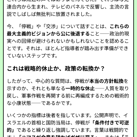
連合内から生まれ、テレビのパネルで反響し、主流の言
説でしばしば無批判に放置されました。
今、「停戦」や「交渉」について話すことは、
これらの
最大主義的ビジョンから公に後退する
こと――政治的現
実への回帰が避けられないかもしれないことを認めるこ
とです。それは、ほとんど指導者が踏み出す準備ができ
ていないステップです。
これは戦略的休止か、政策の転換か？
したがって、中心的な質問は、停戦が
本当の方針転換
を
示すのか、それとも単なる
一時的な休止
――人質を取り
戻し、軍事作戦を再開する前に再編成するための戦術的
な小康状態――であるかです。
いくつかの指標は後者を指しています。公開声明で、イ
スラエルの首相と国防当局は、停戦が
「条件付きで可逆
的」
であると繰り返し強調しています。言葉は戦闘的で