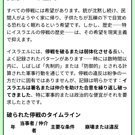
すべての停戦には希望があります。銃が沈黙し続け、民
間人がようやく家に帰り、子供たちが瓦礫の下で目覚め
る恐れなく眠れるという希望です。しかし、歴史――特
にイスラエルの停戦の歴史――は、その希望を現実主義
で抑えます。
イスラエルには、
停戦を破るまたは弱体化させる
長い、
よく記録されたパターンがあります――時には数時間以
内に、しばしば「先制的」または「防御的」とされる計
算された軍事行動を通じてです。停戦の違反は紛争の一
方だけに固有ではありませんが、記録は明らかです：
イ
スラエルは署名または仲介を助けた合意を繰り返し破っ
てきました
、特に軍事的または政治的な便宜がそれを要
求したときです。
破られた停戦のタイムライン
当事者 / 仲介
年
主要な条件
崩壊または違反
者