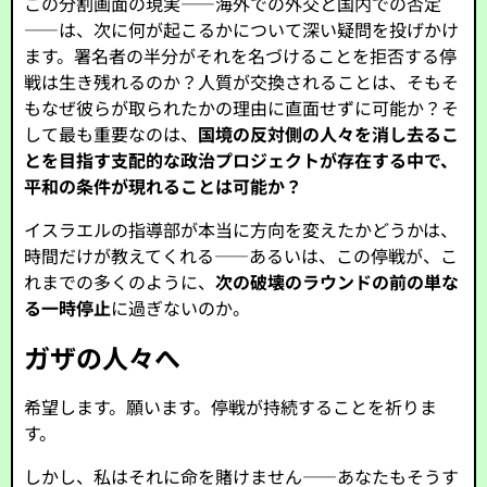
この分割画面の現実――海外での外交と国内での否定
――は、次に何が起こるかについて深い疑問を投げかけ
ます。署名者の半分がそれを名づけることを拒否する停
戦は生き残れるのか？人質が交換されることは、そもそ
もなぜ彼らが取られたかの理由に直面せずに可能か？そ
して最も重要なのは、
国境の反対側の人々を消し去るこ
とを目指す支配的な政治プロジェクトが存在する中で、
平和の条件が現れることは可能か？
イスラエルの指導部が本当に方向を変えたかどうかは、
時間だけが教えてくれる――あるいは、この停戦が、こ
れまでの多くのように、
次の破壊のラウンドの前の単な
る一時停止
に過ぎないのか。
ガザの人々へ
希望します。願います。停戦が持続することを祈りま
す。
しかし、私はそれに命を賭けません――あなたもそうす