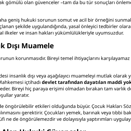
rak gömülü olan güvenceler –tam da bu tür sonuçları önlem
 geniş hukuki sorunun somut ve acil bir örneğini sunmakt
lanan şekilde uygulandığında, yasal önleyici tedbirler olar
l ilkeler ve insan hakları yükümlülükleriyle uyumsuzdur.
ık Dışı Muamele
runun korunmasıdır. Bireyi temel ihtiyaçlarını karşılayamaz 
si insanlık dışı veya aşağılayıcı muameleyi mutlak olarak ya
ı Mahkemesi içtihadı
devlet tarafından dayatılan maddi y
der. Bireyi hiç paraya erişimi olmadan bırakan tam varlık 
llar yaratır.
e öngörülebilir etkileri olduğunda büyür. Çocuk Hakları Sö
alınmasını gerektirir. Çocukları yemek, barınak veya tıbbi b
sadüfi ne de öngörülemezdir ve dolayısıyla yaptırımları uyg