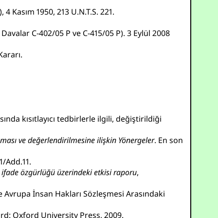
 4 Kasım 1950, 213 U.N.T.S. 221.
ş Davalar C-402/05 P ve C-415/05 P). 3 Eylül 2008
Kararı.
 kısıtlayıcı tedbirlerle ilgili, değiştirildiği
anması ve değerlendirilmesine ilişkin Yönergeler
. En son
1/Add.11.
 ifade özgürlüğü üzerindeki etkisi raporu
,
ve Avrupa İnsan Hakları Sözleşmesi Arasındaki
ord: Oxford University Press, 2009.