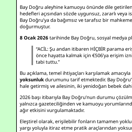
Bay Doğru aleyhine kamuoyu önünde dile getirilen idd
hedefleri açısından sözde uygunsuz, zararlı veya is
Bay Doğru’ya da bağımsız ve tarafsız bir mahkem
doğurmuştur.
8 Ocak 2026
tarihinde Bay Doğru, sosyal medya plat
“ACİL: Şu andan itibaren HİÇBİR parama er
önce hayatta kalmak için €506’ya erişim izni
tabi tuttu.”
Bu açıklama, temel ihtiyaçları karşılamak amacıyla
yoksunluk
durumunu tarif etmektedir. Bay Doğru’y
hale getirmiş ve ailesinin, iki yenidoğan bebek da
2026 başı itibarıyla Bay Doğru’nun durumu çözülmemi
yalnızca gazeteciliğinden ve kamuoyu yorumlarında
ağır etkisini vurgulamaktadır.
Eleştirel olarak, erişilebilir fonların tamamen yo
yargı yoluyla itiraz etme pratik araçlarından yoksu