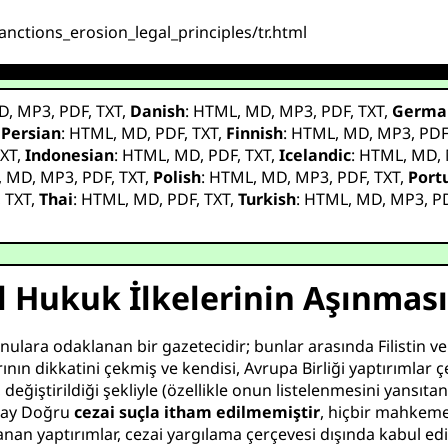
nctions_erosion_legal_principles/tr.html
D
,
MP3
,
PDF
,
TXT
,
Danish
:
HTML
,
MD
,
MP3
,
PDF
,
TXT
,
Germa
,
Persian
:
HTML
,
MD
,
PDF
,
TXT
,
Finnish
:
HTML
,
MD
,
MP3
,
PD
XT
,
Indonesian
:
HTML
,
MD
,
PDF
,
TXT
,
Icelandic
:
HTML
,
MD
,
,
MD
,
MP3
,
PDF
,
TXT
,
Polish
:
HTML
,
MD
,
MP3
,
PDF
,
TXT
,
Port
,
TXT
,
Thai
:
HTML
,
MD
,
PDF
,
TXT
,
Turkish
:
HTML
,
MD
,
MP3
,
P
l Hukuk İlkelerinin Aşınması
nulara odaklanan bir gazetecidir; bunlar arasında Filistin v
dikkatini çekmiş ve kendisi, Avrupa Birliği yaptırımlar çerç
, değiştirildiği şekliyle (özellikle onun listelenmesini yansıta
, Bay Doğru
cezai suçla itham edilmemiştir
, hiçbir mahkeme
nan yaptırımlar, cezai yargılama çerçevesi dışında kabul edi