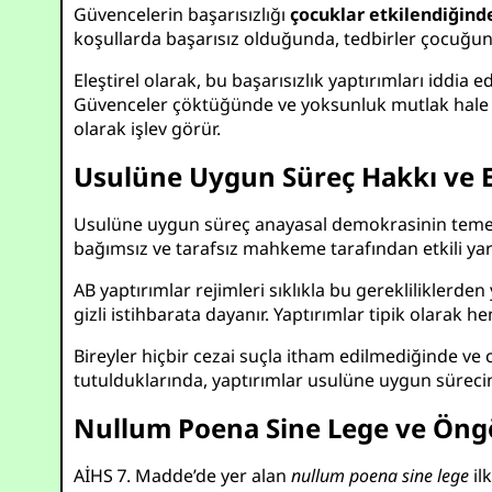
Güvencelerin başarısızlığı
çocuklar etkilendiğind
koşullarda başarısız olduğunda, tedbirler çocuğun ü
Eleştirel olarak, bu başarısızlık yaptırımları iddia e
Güvenceler çöktüğünde ve yoksunluk mutlak hale geld
olarak işlev görür.
Usulüne Uygun Süreç Hakkı ve E
Usulüne uygun süreç anayasal demokrasinin temel t
bağımsız ve tarafsız mahkeme tarafından etkili yar
AB yaptırımlar rejimleri sıklıkla bu gerekliliklerden 
gizli istihbarata dayanır. Yaptırımlar tipik olarak 
Bireyler hiçbir cezai suçla itham edilmediğinde ve 
tutulduklarında, yaptırımlar usulüne uygun sürecin
Nullum Poena Sine Lege ve Öngö
AİHS 7. Madde’de yer alan
nullum poena sine lege
il