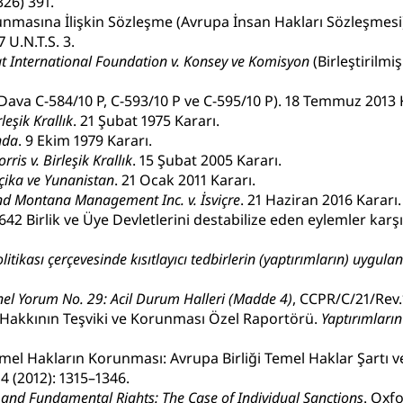
326) 391.
nmasına İlişkin Sözleşme (Avrupa İnsan Hakları Sözleşmesi),
 U.N.T.S. 3.
at International Foundation v. Konsey ve Komisyon
(Birleştirilmi
Dava C-584/10 P, C-593/10 P ve C-595/10 P). 18 Temmuz 2013 
leşik Krallık
. 21 Şubat 1975 Kararı.
anda
. 9 Ekim 1979 Kararı.
rris v. Birleşik Krallık
. 15 Şubat 2005 Kararı.
lçika ve Yunanistan
. 21 Ocak 2011 Kararı.
nd Montana Management Inc. v. İsviçre
. 21 Haziran 2016 Kararı.
Birlik ve Üye Devletlerini destabilize eden eylemler karşısında
itikası çerçevesinde kısıtlayıcı tedbirlerin (yaptırımların) uygul
el Yorum No. 29: Acil Durum Halleri (Madde 4)
, CCPR/C/21/Rev.
ü Hakkının Teşviki ve Korunması Özel Raportörü.
Yaptırımların
emel Hakların Korunması: Avrupa Birliği Temel Haklar Şartı 
 4 (2012): 1315–1346.
 and Fundamental Rights: The Case of Individual Sanctions
. Oxf