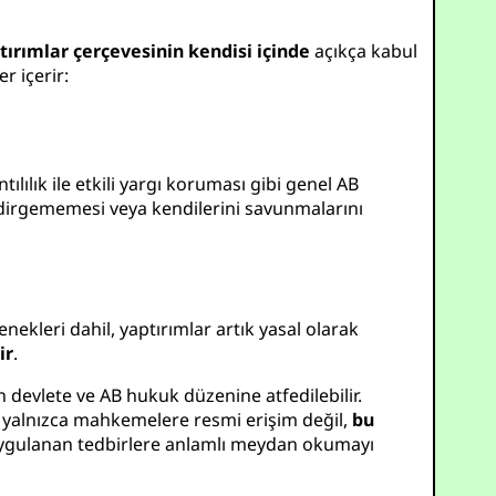
tırımlar çerçevesinin kendisi içinde
açıkça kabul
r içerir:
tılılık ile etkili yargı koruması gibi genel AB
 indirgememesi veya kendilerini savunmalarını
nekleri dahil, yaptırımlar artık yasal olarak
ir
.
devlete ve AB hukuk düzenine atfedilebilir.
kkı yalnızca mahkemelere resmi erişim değil,
bu
, uygulanan tedbirlere anlamlı meydan okumayı