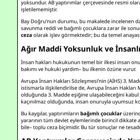
yoksundur. AB yaptırımlar çerçevesinde resmi ola
işletilememiştir.
Bay Doğru’nun durumu, bu makalede incelenen daha
savunma reddi ve bağımlı çocuklara zarar ile sonuç
ceza
olarak işlev görmektedir; bu da temel anayasa
Ağır Maddi Yoksunluk ve İnsanl
İnsan hakları hukukunun temel bir ilkesi insan onu
bakımı ve hukuki yardım– bu ilkenin özüne vurur.
Avrupa İnsan Hakları Sözleşmesi’nin (AİHS) 3. Madde
istismarla ilişkilendirilse de, Avrupa İnsan Haklar
olduğunda 3. Madde eşiğine ulaşabileceğini kabul e
kaçınılmaz olduğunda, insan onuruyla uyumsuz koşu
Bu kaygılar, yaptırımların
bağımlı çocuklar
üzerind
yararının tüm devlet eylemlerinde birincil dikkate 
bile– toplu ceza biçimidir. Bu tür sonuçlar ne te