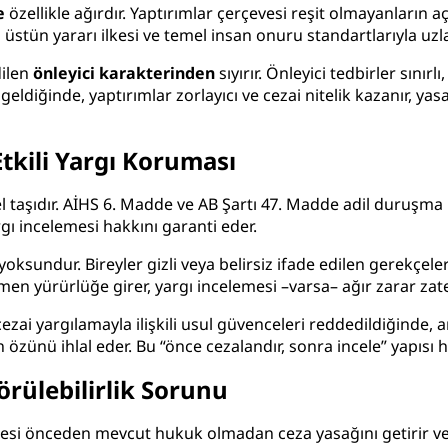
e
özellikle ağırdır. Yaptırımlar çerçevesi reşit olmayanların a
stün yararı ilkesi ve temel insan onuru standartlarıyla uzlaş
dilen
önleyici karakterinden
sıyırır. Önleyici tedbirler sınırlı
iğinde, yaptırımlar zorlayıcı ve cezai nitelik kazanır, yasal
tkili Yargı Koruması
aşıdır. AİHS 6. Madde ve AB Şartı 47. Madde adil duruşma ha
gı incelemesi hakkını garanti eder.
yoksundur. Bireyler gizli veya belirsiz ifade edilen gerekçelere
hemen yürürlüğe girer, yargı incelemesi –varsa– ağır zarar zat
cezai yargılamayla ilişkili usul güvenceleri reddedildiğinde,
 özünü ihlal eder. Bu “önce cezalandır, sonra incele” yapıs
rülebilirlik Sorunu
kesi önceden mevcut hukuk olmadan ceza yasağını getirir ve h