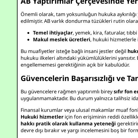
AB Yaptırımlar Çerçevesinde Ye
Önemli olarak, tam yoksunluğun hukuka aykırılığı ya
edilmiştir. AB varlık dondurma tüzükleri rutin olara
Temel ihtiyaçlar
, yemek, kira, faturalar, tıbb
Makul meslek ücretleri
, hukuki hizmetlerle i
Bu muafiyetler isteğe bağlı insani jestler değil
huku
hukuku ilkeleri altındaki yükümlülüklerini yansıtır
engellememesi gerektiğinin açık bir kabulüdür.
Güvencelerin Başarısızlığı ve T
Bu güvencelere rağmen yaptırımlı birey
sıfır fon 
uygulanmamaktadır. Bu durum yalnızca talihsiz ida
Finansal kurumlar veya ulusal makamlar muaf fonla
Hukuki hizmetler
için fon erişiminin reddi özellik
hakkı pratik olarak kullanma yeteneği
gerektiri
devre dışı bırakır ve yargı incelemesini boş bir fo