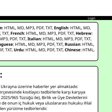
Login
n
:
HTML
,
MD
,
MP3
,
PDF
,
TXT
,
English
:
HTML
,
MD
,
F
,
TXT
,
French
:
HTML
,
MD
,
MP3
,
PDF
,
TXT
,
Hebrew
:
MP3
,
PDF
,
TXT
,
Italian
:
HTML
,
MD
,
MP3
,
PDF
,
TXT
,
uguese
:
HTML
,
MD
,
MP3
,
PDF
,
TXT
,
Russian
:
HTML
,
DF
,
TXT
,
Urdu
:
HTML
,
MD
,
PDF
,
TXT
,
Chinese
:
HTML
,
:
e Ukrayna üzerine haberler yer almaktadır.
evesinde kısıtlayıcı tedbirlerle karşı karşıya
n 2025/965 Tüzüğü ile), Birlik ve Üye Devletlerini
 de onun iç hukuk veya uluslararası hukuku ihlal
len yürütme tedbirleridir.