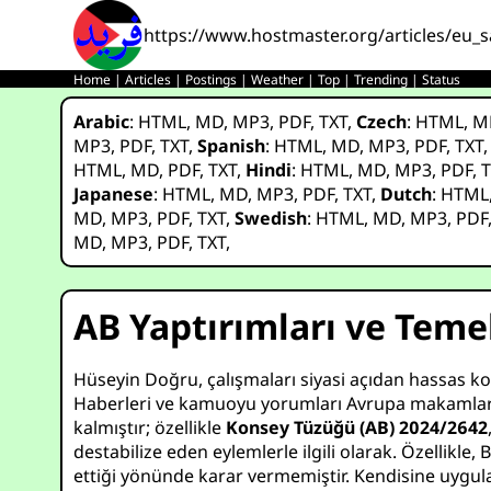
https://www.hostmaster.org/articles/eu_sa
Home
|
Articles
|
Postings
|
Weather
|
Top
|
Trending
|
Status
Arabic
:
HTML
,
MD
,
MP3
,
PDF
,
TXT
,
Czech
:
HTML
,
M
MP3
,
PDF
,
TXT
,
Spanish
:
HTML
,
MD
,
MP3
,
PDF
,
TXT
HTML
,
MD
,
PDF
,
TXT
,
Hindi
:
HTML
,
MD
,
MP3
,
PDF
,
T
Japanese
:
HTML
,
MD
,
MP3
,
PDF
,
TXT
,
Dutch
:
HTML
MD
,
MP3
,
PDF
,
TXT
,
Swedish
:
HTML
,
MD
,
MP3
,
PDF
MD
,
MP3
,
PDF
,
TXT
,
AB Yaptırımları ve Teme
Hüseyin Doğru, çalışmaları siyasi açıdan hassas ko
Haberleri ve kamuoyu yorumları Avrupa makamlarının 
kalmıştır; özellikle
Konsey Tüzüğü (AB) 2024/2642
destabilize eden eylemlerle ilgili olarak. Özellikle
ettiği yönünde karar vermemiştir. Kendisine uygula