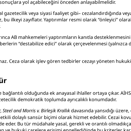
i sonuçlara yol açabileceğini önceden anlayabilmelidir.
l gazetecilik veya siyasi faaliyet gibi– cezalandırdığında vey
u ilkeyi zayıflatır. Yaptırımlar resmi olarak “önleyici” olarak
.
ınca AB mahkemeleri yaptırımların kanıtla desteklenmesini ve
rlerin “destabilize edici” olarak çerçevelenmesi (yalnızca dah
z. Ceza olarak işlev gören tedbirler cezayı yöneten hukuki k
ür
le bağlantılı olduğunda ek anayasal ihlaller ortaya çıkar. Aİ
zetecilik demokratik toplumda ayrıcalıklı konumdadır.
,
Steel and Morris v. Birleşik Krallık
davasında yansıdığı üzere, 
kili dolaylı sansür biçimi olarak hizmet edebilir. Cezai ko
de eder. Bu tür müdahale yasal, gerekli ve orantılı olmadıkça 
n ve hukuki çarelere erişimi engellediğinde bu kriterler ka