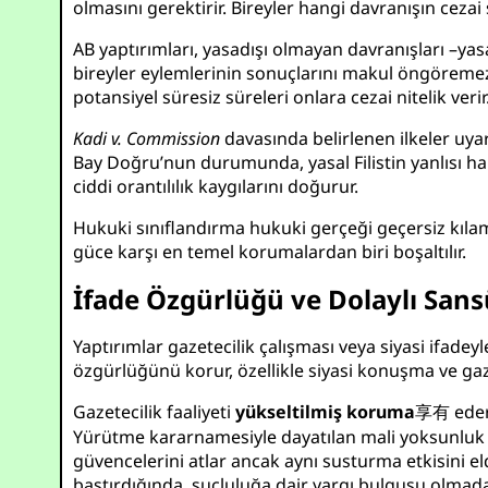
olmasını gerektirir. Bireyler hangi davranışın ceza
AB yaptırımları, yasadışı olmayan davranışları –yasa
bireyler eylemlerinin sonuçlarını makul öngöremez, b
potansiyel süresiz süreleri onlara cezai nitelik verir
Kadi v. Commission
davasında belirlenen ilkeler uyar
Bay Doğru’nun durumunda, yasal Filistin yanlısı habe
ciddi orantılılık kaygılarını doğurur.
Hukuki sınıflandırma hukuki gerçeği geçersiz kılama
güce karşı en temel korumalardan biri boşaltılır.
İfade Özgürlüğü ve Dolaylı Sans
Yaptırımlar gazetecilik çalışması veya siyasi ifadey
özgürlüğünü korur, özellikle siyasi konuşma ve ga
Gazetecilik faaliyeti
yükseltilmiş koruma
享有 eder
Yürütme kararnamesiyle dayatılan mali yoksunluk et
güvencelerini atlar ancak aynı susturma etkisini el
bastırdığında, suçluluğa dair yargı bulgusu olmada