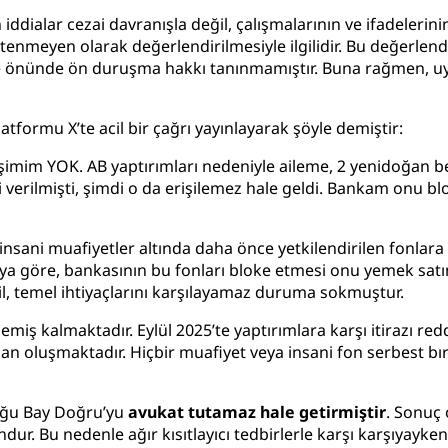
ialar cezai davranışla değil, çalışmalarının ve ifadelerinin 
tenmeyen olarak değerlendirilmesiyle ilgilidir. Bu değerlendi
e önünde ön duruşma hakkı tanınmamıştır. Buna rağmen, uyg
formu X’te acil bir çağrı yayınlayarak şöyle demiştir:
işimim YOK. AB yaptırımları nedeniyle aileme, 2 yenidoğan
 verilmişti, şimdi o da erişilemez hale geldi. Bankam onu blo
 insani muafiyetler altında daha önce yetkilendirilen fonlar
a göre, bankasının bu fonları bloke etmesi onu yemek satın
hil, temel ihtiyaçlarını karşılayamaz duruma sokmuştur.
ş kalmaktadır. Eylül 2025’te yaptırımlara karşı itirazı redde
n oluşmaktadır. Hiçbir muafiyet veya insani fon serbest bır
kluğu Bay Doğru’yu
avukat tutamaz hale getirmiştir
. Sonuç 
ndur. Bu nedenle ağır kısıtlayıcı tedbirlerle karşı karşıyay