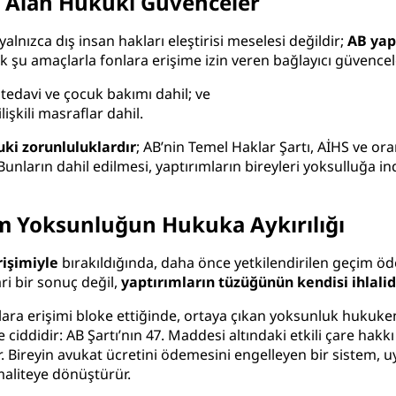
r Alan Hukuki Güvenceler
lnızca dış insan hakları eleştirisi meselesi değildir;
AB yap
k şu amaçlarla fonlara erişime izin veren bağlayıcı güvencele
i tedavi ve çocuk bakımı dahil; ve
lişkili masraflar dahil.
ki zorunluluklardır
; AB’nin Temel Haklar Şartı, AİHS ve oran
. Bunların dahil edilmesi, yaptırımların bireyleri yoksulluğa
am Yoksunluğun Hukuka Aykırılığı
erişimiyle
bırakıldığında, daha önce yetkilendirilen geçim öde
ri bir sonuç değil,
yaptırımların tüzüğünün kendisi ihlalid
ra erişimi bloke ettiğinde, ortaya çıkan yoksunluk hukuken 
le ciddidir: AB Şartı’nın 47. Maddesi altındaki etkili çare ha
r. Bireyin avukat ücretini ödemesini engelleyen bir sistem
rmaliteye dönüştürür.