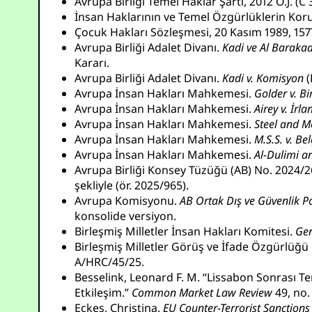
Avrupa Birliği Temel Haklar Şartı, 2012 O.J. (C 
İnsan Haklarının ve Temel Özgürlüklerin Koru
Çocuk Hakları Sözleşmesi, 20 Kasım 1989, 1577
Avrupa Birliği Adalet Divanı.
Kadi ve Al Baraka
Kararı.
Avrupa Birliği Adalet Divanı.
Kadi v. Komisyon
(
Avrupa İnsan Hakları Mahkemesi.
Golder v. Bir
Avrupa İnsan Hakları Mahkemesi.
Airey v. İrl
Avrupa İnsan Hakları Mahkemesi.
Steel and Mo
Avrupa İnsan Hakları Mahkemesi.
M.S.S. v. Be
Avrupa İnsan Hakları Mahkemesi.
Al-Dulimi a
Avrupa Birliği Konsey Tüzüğü (AB) No. 2024/2642 
şekliyle (ör. 2025/965).
Avrupa Komisyonu.
AB Ortak Dış ve Güvenlik Pol
konsolide versiyon.
Birleşmiş Milletler İnsan Hakları Komitesi.
Gen
Birleşmiş Milletler Görüş ve İfade Özgürlüğ
A/HRC/45/25.
Besselink, Leonard F. M. “Lissabon Sonrası T
Etkileşim.”
Common Market Law Review
49, no.
Eckes, Christina.
EU Counter-Terrorist Sanctions