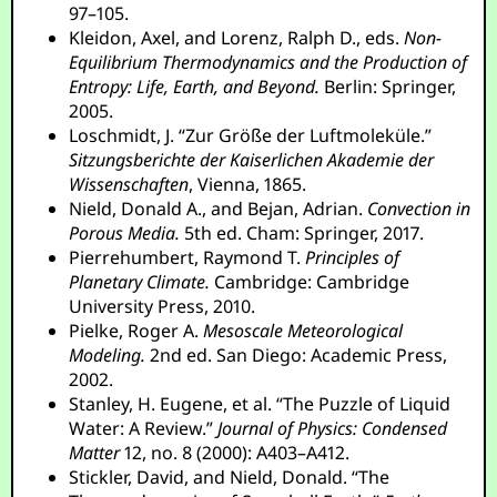
97–105.
Kleidon, Axel, and Lorenz, Ralph D., eds.
Non-
Equilibrium Thermodynamics and the Production of
Entropy: Life, Earth, and Beyond.
Berlin: Springer,
2005.
Loschmidt, J. “Zur Größe der Luftmoleküle.”
Sitzungsberichte der Kaiserlichen Akademie der
Wissenschaften
, Vienna, 1865.
Nield, Donald A., and Bejan, Adrian.
Convection in
Porous Media.
5th ed. Cham: Springer, 2017.
Pierrehumbert, Raymond T.
Principles of
Planetary Climate.
Cambridge: Cambridge
University Press, 2010.
Pielke, Roger A.
Mesoscale Meteorological
Modeling.
2nd ed. San Diego: Academic Press,
2002.
Stanley, H. Eugene, et al. “The Puzzle of Liquid
Water: A Review.”
Journal of Physics: Condensed
Matter
12, no. 8 (2000): A403–A412.
Stickler, David, and Nield, Donald. “The