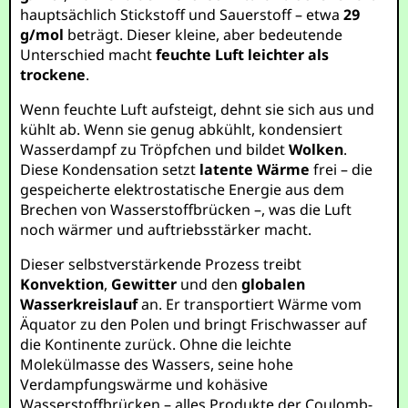
hauptsächlich Stickstoff und Sauerstoff – etwa
29
g/mol
beträgt. Dieser kleine, aber bedeutende
Unterschied macht
feuchte Luft leichter als
trockene
.
Wenn feuchte Luft aufsteigt, dehnt sie sich aus und
kühlt ab. Wenn sie genug abkühlt, kondensiert
Wasserdampf zu Tröpfchen und bildet
Wolken
.
Diese Kondensation setzt
latente Wärme
frei – die
gespeicherte elektrostatische Energie aus dem
Brechen von Wasserstoffbrücken –, was die Luft
noch wärmer und auftriebsstärker macht.
Dieser selbstverstärkende Prozess treibt
Konvektion
,
Gewitter
und den
globalen
Wasserkreislauf
an. Er transportiert Wärme vom
Äquator zu den Polen und bringt Frischwasser auf
die Kontinente zurück. Ohne die leichte
Molekülmasse des Wassers, seine hohe
Verdampfungswärme und kohäsive
Wasserstoffbrücken – alles Produkte der Coulomb-