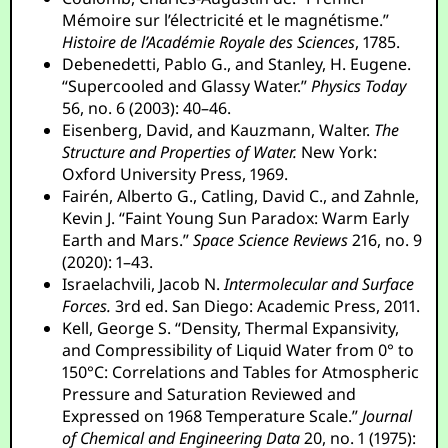
Mémoire sur l’électricité et le magnétisme.”
Histoire de l’Académie Royale des Sciences
, 1785.
Debenedetti, Pablo G., and Stanley, H. Eugene.
“Supercooled and Glassy Water.”
Physics Today
56, no. 6 (2003): 40–46.
Eisenberg, David, and Kauzmann, Walter.
The
Structure and Properties of Water.
New York:
Oxford University Press, 1969.
Fairén, Alberto G., Catling, David C., and Zahnle,
Kevin J. “Faint Young Sun Paradox: Warm Early
Earth and Mars.”
Space Science Reviews
216, no. 9
(2020): 1–43.
Israelachvili, Jacob N.
Intermolecular and Surface
Forces.
3rd ed. San Diego: Academic Press, 2011.
Kell, George S. “Density, Thermal Expansivity,
and Compressibility of Liquid Water from 0° to
150°C: Correlations and Tables for Atmospheric
Pressure and Saturation Reviewed and
Expressed on 1968 Temperature Scale.”
Journal
of Chemical and Engineering Data
20, no. 1 (1975):