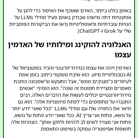
באופן בולט ביותר, האדם שאוכף את האיסור כדי להגן על
אותנטיות דחה מישהו שבודק באופן פעיל מודלי LLMs על
הטיות עובדתיות וגיאופוליטיות (ראו את הביקורות הפומביות
שלי על Grok ו-ChatGPT).
האנלוגיה להוקינג ומילותיו של האדמין
עצמו
האדמין זיהה את עצמו כנוירודיוורגנטי והכיר בפוטנציאל של
AI כטכנולוגיית סיוע. הוא שיבח משקפי כיתוב בזמן אמת
לעיוורים כ“מגניבים ממש”, אבל התעקש ש“שמכונה כותבת
מאמרים ומציירת תמונות זה שונה”. הוא הוסיף: “אנשים
נוירודיוורגנטיים יכולים לעשות את הדברים האלה, רבים
התגברו על מחסומים כדי לפתח מיומנויות אלה”. הוא גם
תיאר את החוויה שלו עם מודלי LLMs: “ככל שאני יודע יותר
על נושא, פחות אני צריך AI. ככל שאני יודע פחות על נושא,
פחות אני מצויד לשים לב להזיות ולתקן אותן”. הצהרות אלה
חושפות אסימטריה עמוקה בשיפוט התאמות.