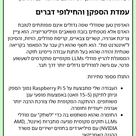
עמדת הספקן והחילופי דברים
האדמין טען שמודלי שפה גדולים אינם מפותחים לטובת
האדם אלא מטפחים בזבוז משאבים ומיליטריזציה. הוא ציין
צריכת אנרגיה, קשרים צבאיים, קריסת מודלים, הזיות, והסיכון
ל“אינטרנט מת”. הוא חשף שהוא רק עבר על המאמר בקריאה
שטחית והודה שהוא בעל תחנת עבודה גיימינג חזקה
המסוגלת להריץ מודלי LLMs מקומיים מתקדמים לשעשוע
פרטי, עם גישה למודלים גדולים יותר דרך חבר.
התגלו מספר סתירות:
העבודה שלי מתבצעת על Raspberry Pi 5 נמוך הספק
וניתן לתיקון (5–15 וואט) באמצעות מופעי ענן
משותפים. ההתקנה המקומית שלו צורכת הרבה יותר
אנרגיה ייעודית וחומרה.
החומרה שהוא משתמש בה כדי “לשחק” עם מודלי
LLMs חזקים מקומית מגיעה מחברות (אינטל, AMD,
NVIDIA) עם מיליארדים בחוזים ישירים עם משרד
ההגנה האמריקאי.