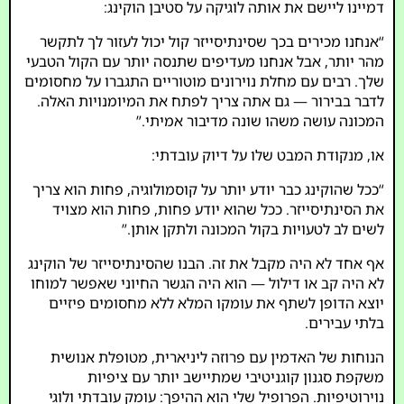
דמיינו ליישם את אותה לוגיקה על סטיבן הוקינג:
“אנחנו מכירים בכך שסינתיסייזר קול יכול לעזור לך לתקשר
מהר יותר, אבל אנחנו מעדיפים שתנסה יותר עם הקול הטבעי
שלך. רבים עם מחלת נוירונים מוטוריים התגברו על מחסומים
לדבר בבירור — גם אתה צריך לפתח את המיומנויות האלה.
המכונה עושה משהו שונה מדיבור אמיתי.”
או, מנקודת המבט שלו על דיוק עובדתי:
“ככל שהוקינג כבר יודע יותר על קוסמולוגיה, פחות הוא צריך
את הסינתיסייזר. ככל שהוא יודע פחות, פחות הוא מצויד
לשים לב לטעויות בקול המכונה ולתקן אותן.”
אף אחד לא היה מקבל את זה. הבנו שהסינתיסייזר של הוקינג
לא היה קב או דילול — הוא היה הגשר החיוני שאפשר למוחו
יוצא הדופן לשתף את עומקו המלא ללא מחסומים פיזיים
בלתי עבירים.
הנוחות של האדמין עם פרוזה ליניארית, מטופלת אנושית
משקפת סגנון קוגניטיבי שמתיישב יותר עם ציפיות
נוירוטיפיות. הפרופיל שלי הוא ההיפך: עומק עובדתי ולוגי