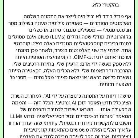
בהקשרי כלא.
אף מודל בודד לא יכול היה לייצר את התמונה השלמה.
האלמנטים הסותרים — סאטירה פוליטית טעונה בשילוב מסר
חג סנטימנטלי — מפעילים מנגנוני סירוב או כשלים
בקוהרנטיות. מודלי שפה גדולים (LLMs) פשוט אינם מסוגלים
לסנתז רכיבים קונספטואליים מנוגדים כאלה בפלט קוהרנטי
אחד. יצרתי את שני האלמנטים בנפרד, ולאחר מכן מיזגתי
וערכתי אותם ידנית ב-GIMP. הקומפוזיציה הסופית הייתה
ללא ספק מעשה ידי אדם: הרעיון שלי, בחירת הרכיבים שלי,
ההרכבה וההתאמות שלי. ללא הכלים האלה, הסאטירה הייתה
נשארת כלואה בראשי או יוצאת כציורי מקל גסים — חסרי כל
השפעה חזותית.
מישהו דיווח על התמונה כ“נוצרה על ידי AI”. למחרת, השרת
הציג כלל חדש האוסר תוכן AI גנרטיבי. הכלל הזה — והממה
שהפעילה אותו — השראו ישירות לכתיבת והפרסום של
המאמר “מוחות רב-ממדיים ונטל הסיריאליזציה: מדוע LLMs
חשובים לתקשורת נוירודיוורגנטית”. קיוויתי שזה יעודד הרהור
על איך הכלים האלה משמשים כהתאמות קוגניטיביות
ויצירתיות. אבל זה הפך לשיחה מביכה למדי עם האדמין.