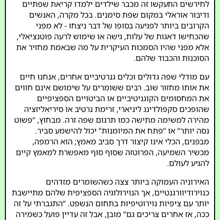
לחירשים התעקשו זה מכבר שילדים ילמדו קריאת שפתיים
ודיבור אוראלי במקום שפת סימנים. בכל מקרה, האנשים
הקרובים ביותר לפגיעה בסופו של דבר ניצחו - לא מפני
שהכחישו דאגות של עלות, גישה או שימוש לרעה פוטנציאלי,
אלא מפני שהיו הסמכות העיקרית על מה שבאמת מחזיר את
הסוכנות והכבוד שלהם.
עם מודלי שפה גדולים וכלים גנרטיביים אחרים, אנחנו חיים
את אותו מחזור שוב. רבים ששומרים על שימושם אינם חווים
את המחסומים הקוגניטיביים או הביטויים הספציפיים
שהופכים סקפולדינג ליניארי, זרימת נרטיב או סיריאליזציה
מהירה למשימה מתישה כמו תרגום שפה זרה. מבחוץ, “פשוט
נסה יותר” או “פתח את המיומנות” יכול להישמע סביר.
מבפנים, הכלי אינו קיצור דרך סביב מאמץ; הוא הרמפה,
מכשיר השמיעה, הפרוטזה שסוף סוף מאפשרת למאמץ קיים
להגיע לעולם.
האירוניה העמוקה ביותר צצה כשהשומרים מזדהים
כנוירודיוורגנטיים, אך הנוירולוגיה הספציפית שלהם מתיישבת
יותר עם ציפיות נוירוטיפיות בתחום הנשפט. “התגברתי על זה
ככה, אז אחרים צריכים גם” מובן, אבל זה עדיין פועל כשמירה