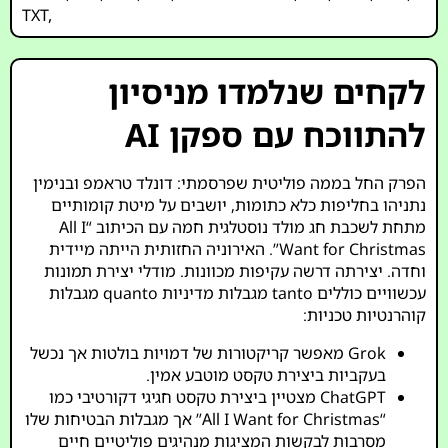
TXT
,
לקחים שנלמדו מניסיון
להתווכח עם ספקן AI
הפרק החל בממה פוליטית שפרסמתי: דונלד טראמפ ובנימין
נתניהו בחליפות כלא כתומות, יושבים על מיטת קומותיים
מתחת לשכבת חג מולד נוסטלגית חמה עם הכיתוב “All I
Want for Christmas”. האירוניה החזותית הייתה מיידית
וחדה. יצירתה דרשה עקיפות מכוונות. מודלי יצירת תמונות
עכשוויים כוללים tanto מגבלות מדיניות quanto מגבלות
קוהרנטיות טכניות:
Grok מאפשר קריקטורות של דמויות בולטות אך נכשל
בעקביות ביצירת טקסט מוטבע אמין.
ChatGPT מצטיין ביצירת טקסט חגיגי דקורטיבי כמו
“All I Want for Christmas” אך מגבלות הבטיחות שלו
מסרבות לבקשות המציגות מנהיגים פוליטיים חיים