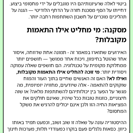
ביטוי לאלה שרעיונותיהם היו מוגבלים על ידי מחסומי ביצוע.
דחייתו על הסף מסכנת חזרה על הדחף הלודיטי — הגנה על
תהליכים מוכרים על חשבון השתתפות רחבה יותר.
מסקנה: מי מחליט אילו התאמות
מקובלות?
האירועים שתוארו במאמר זה - תמונה אחת שדווחה, איסור
אחד שהוטל בחיפזון, ויכוח אחד ממושך — חושפים יותר
ממחלוקת מקומית על טכנולוגיה. הם חושפים שאלה עמוקה
ויסודית יותר:
מי זוכה להחליט אילו התאמות מקובלות,
ואילו לא?
האם זה האנשים שחיים בתוך העור והמוח
שזקוקים להתאמה - אלה שיודעים, מחוויה יומיומית, מה
מגשר על הפער בין יכולותיהם להשתתפות מלאה? או שזה
חיצוניים, כוונות טובות ככל שיהיו, שאינם חולקים את
המציאות החיה הזו ולכן אינם יכולים להרגיש את משקל
המחסום?
ההיסטוריה עונה על שאלה זו שוב ושוב, וכמעט תמיד באותו
כיוון. כסאות גלגלים פעם בוקרו כמעודדי תלות; מערכות חינוך