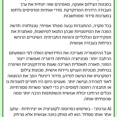
במכונת הצילום אזעקה, מאמינים שזה יפחית את ערך
העבודה הידנית המדוקדקת. סדרי אותיות ומדפיסים נלחמו
במערכות סידור ממוחשבות.
בכל מקרה, ההתנגדות נבעה מפחד אמיתי: טכנולוגיה חדשה
הפכה את המיומנויות שבהן התגאו למיושנות, מאתגרת את
תפקידיהם הכלכליים והזהות החברתית. השינויים הרגישו
כפיחות בעבודה אנושית.
אבל ההיסטוריה מעריכה את החידושים האלה לפי השפעתם
הרחבה יותר: מכוניזציה הפחיתה דרוגריה ואפשרה ייצור
המוני; תאורה חשמלית האריכה שעות פרודוקטיביות ושיפרה
בטיחות; מכוניות העניקו ניידות אישית; מכונות צילום
דמוקרטיזו את הגישה למידע; סידור דיגיטלי הפך את ההוצאה
לאור למהירה ונגישה יותר. מעטים היום היו חוזרים למנורות גז
או תחבורה רתומה לסוסים רק כדי לשמר משרות מסורתיות.
הכלים הרחיבו יכולת אנושית והשתתפות הרבה יותר ממה
שהפחיתו אותה.
AI גנרטיבי - בשימוש כפרוטזה לקוגניציה או יצירתיות - עוקב
אחר אותו מסלול: הוא לא מוחק כוונה אנושית אלא מרחיב