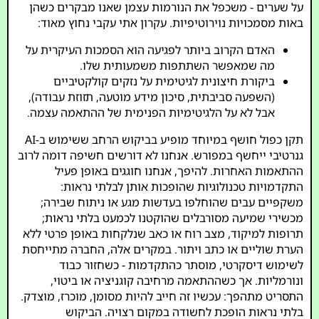
על שערים - משכפל את הנורמות עצמן שאנו מבקרים כשהן
באות מסמכויות נוירוטיפיות. עקרון אתי עקבי נחוץ מאוד:
האדם הקרוב ביותר לפגיעה הוא הסמכות העיקרית על
מה שמאפשר השתתפות משמעותית שלו.
ביקורת חיצונית לגיטימית על נזקים קולקטיביים
(השפעה סביבתית, סיכון מידע מוטעה, תזוזת עבודה),
אבל לא על הלגיטימיות הפנימית של ההתאמה עצמה.
תקן כפול חושף במיוחד מופיע בביקוש הרחב ששימוש ב-AI
גנרטיבי ייחשף במפורש. אנחנו לא דורשים חשיפה דומה לרוב
ההתאמות האחרות. להיפך, אנחנו חוגגים באופן פעיל
התקדמויות טכנולוגיות שהופכות אותן לבלתי נראות:
משקפיים עבים שהוחלפו בעדשות מגע או ניתוח שבירה;
מכשירי שמיעה מסורבלים שהוקטנו לכמעט בלתי נראות;
תרופות למיקוד, מצב רוח או כאב שנלקחות באופן פרטי ללא
הערת שוליים או כתב ויתור. במקרים אלה, החברה מתייחסת
לשימוש דיסקרטי, מוסתר כהתקדמות - כשחזור כבוד
ונורמליות. אך כשההתאמה מרחיבה קוגניציה או ביטוי,
התסריט מתהפך: עכשיו זה חייב להיות מסומן, מוכרז, מוצדק.
בלתי נראות הופכת לחשודה במקום רצויה. הביקוש