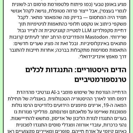
מגיע באופן טבעי (כמו פיתוח פלטפורמת פרסום רב-לשונית
לגמרי בעצמי), אבל ייצור פרוזה מטופלת, נגישה לקהל אנושי
תמיד היה המחסום — בדיוק מה שהמאמר מתאר. לקבל
משקפי כיתוב או טקסט חלופי כהתאמות לגיטימיות תוך
דחיית סקפולדינג LLM לסטייה קוגניטיבית זה לצייר גבול
שרירותי. Mastodon והפדריברס הרחב יותר לעיתים קרובות
מתגאים באינקלוסיביות. ובכל זאת זה מציג שערים חדשים:
התאמות מסוימות מתקבלות בברכה; אחרות חייבות להתגבר
דרך מאמץ אינדיבידואלי.
הדים היסטוריים: התנגדות לכלים
טרנספורמטיביים
הדחייה הגורפת של שימוש פומבי ב-AI גנרטיבי מהדהדת
דפוס חוזר לאורך ההיסטוריה הטכנולוגית. באנגליה של תחילת
המאה ה-19, אריגים מיומנים הידועים כלודיטים הרסו נולות
ממוכנות שאיימו על מלאכתם ופרנסתם. מדליקי מנורות גז
בערים התנגדו לנורת הליבון של אדיסון, מחשש להתייישנות.
נהגי כרכרות, עובדי אורווה ומגדלי סוסים התנגדו למכונית
כאיום קיומי על אורח חייהם. סופרים ומאיירים מקצועיים ראו