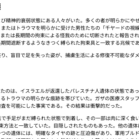
壊
よび精神的衰弱状態にある人々がいた。多くの者が明らかにや
、またはトラウマを明らかに受けた男性たちの「千ヤードの視
、または長期間の拘束による怪我のために切断されたと報告さ
長期間遮断するようなきつく縛られた拘束具と一致する兆候で
座り、盲目で足を失った姿が、捕虜生活による修復不可能なダ
ったのは、イスラエルが返還したパレスチナ人遺体の状態であ
よるトラウマの明らかな痕跡を帯びていた。ガザの医療スタッ
検査を可能にした事実である。その結果は衝撃的だった。
具で手足がまだ縛られた状態で到着し、その一部は肉に深く食
拘束方法と一致していた。目隠しされたものもあった。他の遺
一つの遺体には、明確なタイヤの跡と圧迫傷があり、軍用ブル