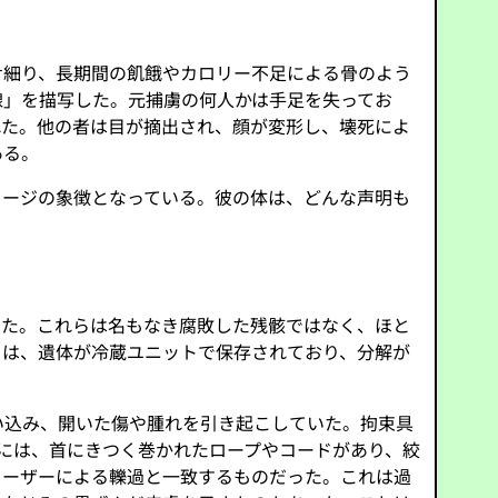
せ細り、長期間の飢餓やカロリー不足による骨のよう
線」を描写した。元捕虜の何人かは手足を失ってお
れた。他の者は目が摘出され、顔が変形し、壊死によ
ある。
メージの象徴となっている。彼の体は、どんな声明も
った。これらは名もなき腐敗した残骸ではなく、ほと
フは、遺体が冷蔵ユニットで保存されており、分解が
い込み、開いた傷や腫れを引き起こしていた。拘束具
体には、首にきつく巻かれたロープやコードがあり、絞
ドーザーによる轢過と一致するものだった。これは過