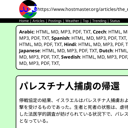
https://www.hostmaster.org/articles/the_
Home
|
Articles
|
Postings
|
Weather
|
Top
|
Trending
|
Status
Arabic
:
HTML
,
MD
,
MP3
,
PDF
,
TXT
,
Czech
:
HTML
,
M
MP3
,
PDF
,
TXT
,
Spanish
:
HTML
,
MD
,
MP3
,
PDF
,
TXT
HTML
,
MD
,
PDF
,
TXT
,
Hindi
:
HTML
,
MD
,
MP3
,
PDF
,
T
Japanese
:
HTML
,
MD
,
MP3
,
PDF
,
TXT
,
Dutch
:
HTML
MD
,
MP3
,
PDF
,
TXT
,
Swedish
:
HTML
,
MD
,
MP3
,
PDF
MD
,
MP3
,
PDF
,
TXT
,
パレスチナ人捕虜の帰還
停戦協定の結果、イスラエルはパレスチナ人捕虜お
撃を受けるものであった。生者と死者の状態は、虐
した法医学的調査が妨げられている状況下で、パレ
となっている。