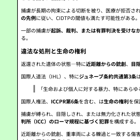
捕虜が長期の拘束による切断を被り、医療が拒否さ
の先例
に従い、CIDTPの閾値も満たす可能性がある
一部の捕虜が
起訴、裁判、または有罪判決を受けな
る。
違法な処刑と生命の権利
返還された遺体の状態—特に
近距離からの銃創
、
目
国際人道法（IHL）、特に
ジュネーブ条約共通第3条
「生命および個人に対する暴力、特にあらゆ
国際人権法、
ICCPR第6条
を含む、は
生命の権利
を保
捕虜が縛られ、目隠しされ、または無力化された状
判所（ICC）のローマ規程に基づく犯罪
を構成する。
近距離からの銃創、重車両による轢過と一致する傷