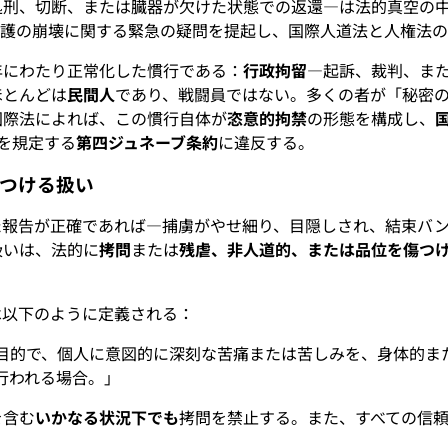
処刑、切断、または臓器が欠けた状態での返還—は法的真空の
保護の崩壊に関する緊急の疑問を提起し、国際人道法と人権法
年にわたり正常化した慣行である：
行政拘留
—起訴、裁判、ま
ほとんどは
民間人
であり、戦闘員ではない。多くの者が「秘密
国際法によれば、この慣行自体が
恣意的拘禁
の形態を構成し、
を規定する
第四ジュネーブ条約
に違反する。
つける扱い
た報告が正確であれば—捕虜がやせ細り、目隠しされ、結束バ
扱いは、法的に
拷問
または
残虐、非人道的、または品位を傷つ
は以下のように定義される：
目的で、個人に意図的に深刻な苦痛または苦しみを、身体的ま
行われる場合。」
を含む
いかなる状況下でも
拷問を禁止する。また、すべての信