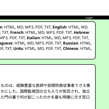
Login
n
:
HTML
,
MD
,
MP3
,
PDF
,
TXT
,
English
:
HTML
,
MD
,
F
,
TXT
,
French
:
HTML
,
MD
,
MP3
,
PDF
,
TXT
,
Hebrew
:
MP3
,
PDF
,
TXT
,
Italian
:
HTML
,
MD
,
MP3
,
PDF
,
TXT
,
uguese
:
HTML
,
MD
,
MP3
,
PDF
,
TXT
,
Russian
:
HTML
,
DF
,
TXT
,
Urdu
:
HTML
,
MD
,
PDF
,
TXT
,
Chinese
:
HTML
,
たものは、経験豊富な医師や民間防衛従事者でさえ衝
らかにした。国際監視団の立ち入りが拒否され、独立
れた門の裏で何が起こったのかを最も明確に示す窓口