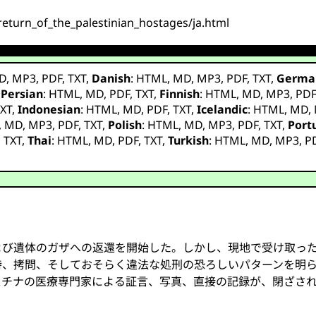
return_of_the_palestinian_hostages/ja.html
D
,
MP3
,
PDF
,
TXT
,
Danish
:
HTML
,
MD
,
MP3
,
PDF
,
TXT
,
Germa
,
Persian
:
HTML
,
MD
,
PDF
,
TXT
,
Finnish
:
HTML
,
MD
,
MP3
,
PD
XT
,
Indonesian
:
HTML
,
MD
,
PDF
,
TXT
,
Icelandic
:
HTML
,
MD
,
,
MD
,
MP3
,
PDF
,
TXT
,
Polish
:
HTML
,
MD
,
MP3
,
PDF
,
TXT
,
Port
,
TXT
,
Thai
:
HTML
,
MD
,
PDF
,
TXT
,
Turkish
:
HTML
,
MD
,
MP3
,
P
よび遺体のガザへの返還を開始した。しかし、現地で受け取っ
待、拷問、そしておそらく違法な処刑の恐ろしいパターンを明
スチナの医療専門家による証言、写真、直接の記録が、閉ざさ