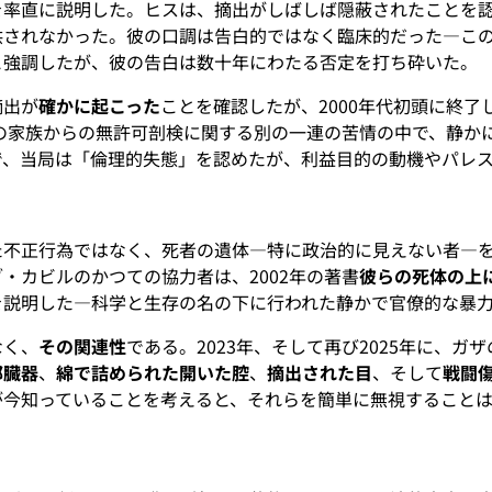
を率直に説明した。ヒスは、摘出がしばしば隠蔽されたことを
供されなかった。彼の口調は告白的ではなく臨床的だった—こ
と強調したが、彼の告白は数十年にわたる否定を打ち砕いた。
摘出が
確かに起こった
ことを確認したが、2000年代初頭に終了
人の家族からの無許可剖検に関する別の一連の苦情の中で、静か
で、当局は「倫理的失態」を認めたが、利益目的の動機やパレ
た不正行為ではなく、死者の遺体—特に政治的に見えない者—
・カビルのかつての協力者は、2002年の著書
彼らの死体の上
を説明した—科学と生存の名の下に行われた静かで官僚的な暴
なく、
その関連性
である。2023年、そして再び2025年に、
部臓器
、
綿で詰められた開いた腔
、
摘出された目
、そして
戦闘
が今知っていることを考えると、それらを簡単に無視すること