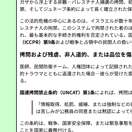
ガザから浮上する非難—パレスチナ人捕虜の拷問、
罪、そしてジュネーブ条約によって長く確立された
この法的危機の中心にあるのは、イスラエルが数十
レスチナ人の拘禁。このシステムで拘禁された者の
れ、最も基本的な手続き的権利を否定されている。
（ICCPR）第9条
および戦争と占領中の民間人の扱い
拷問および残虐、非人道的、または品位を傷
医師、民間防衛チーム、人権団体によって記録され
的トラウマとともに返還された場合—彼らが受けた
る。
国連拷問禁止条約（UNCAT）第1条
によれば、拷問
「情報取得、処罰、威嚇、または強制などの
は苦しみが公務員の同意または黙認によって
この条約は、戦争、国家安全保障、または緊急事態
ことを国家に義務付ける。