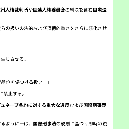
欧州人権裁判所
や
国連人権委員会
の判決を含む
国際法
彼らの扱いの法的および道徳的重さをさらに悪化させ
を生じさせる。
で品位を傷つける扱い。」
に禁止する。
ジュネーブ条約に対する重大な違反
および
国際刑事裁
するように—は、
国際刑事法
の規則に基づく即時の独