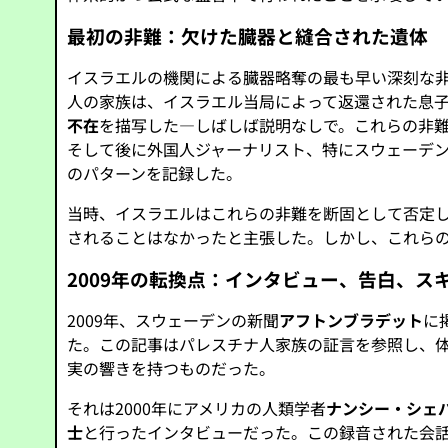
最初の非難：欠けた臓器と縫合された遺体
イスラエルの機関による臓器略奪の最も早い深刻な非難
人の家族は、イスラエル当局によって返還された息
不在
を描写した—しばしば説明なしで。これらの非
そして後に外国人ジャーナリスト、特にスウェーデ
のパターンを記録した。
当時、イスラエルはこれらの非難を断固として否定
されることはなかったと主張した。しかし、これら
2009年の転換点：インタビュー、告白、ス
2009年、スウェーデンの新聞
アフトンブラデット
に
た。この記事はパレスチナ人家族の証言を参照し、
実の響きを持つものだった。
それは2000年にアメリカの人類学者
ナンシー・シェ
士
と行ったインタビューだった。この録音された会