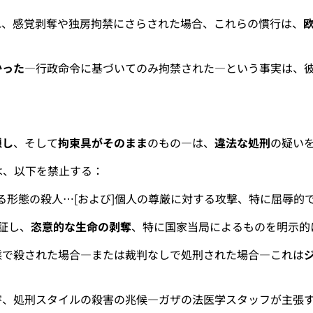
れ、感覚剥奪や独房拘禁にさらされた場合、これらの慣行は、
。
かった
—行政命令に基づいてのみ拘禁された—という事実は、
隠し
、そして
拘束具がそのまま
のもの—は、
違法な処刑
の疑い
は、以下を禁止する：
る形態の殺人…[および]個人の尊厳に対する攻撃、特に屈辱的
証し、
恣意的な生命の剥奪
、特に国家当局によるものを明示的
態で殺された場合—または裁判なしで処刑された場合—これは
害、処刑スタイルの殺害の兆候—ガザの法医学スタッフが主張