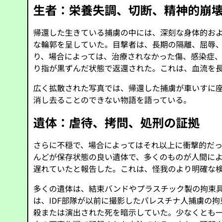
生者：栄養失調、切断、精神的崩
帰還した生きている捕虜の中には、深刻な身体的お
な輪郭を呈していた。目撃者は、長期の隔離、屈辱
り、場合によっては、治療されなかった傷、感染症
り指が黒ずんだ状態で返還された。これは、血流を
広く拡散された写真では、帰還した捕虜が車いすに
消し去ることのできない物語を語っている。
遺体：虐待、拷問、処刑の証拠
さらに不穏で、場合によってはそれ以上に衝撃的だ
んどが保存状態の良い遺体で、多くのものが人間に
遅れていたと報告した。これは、怪我のより明確な
多くの遺体は、結束バンドやプラスチック製の拘束
は、IDF部隊が以前に撮影したパレスチナ人捕虜の
殺または演出された死を暗示していた。少なくとも