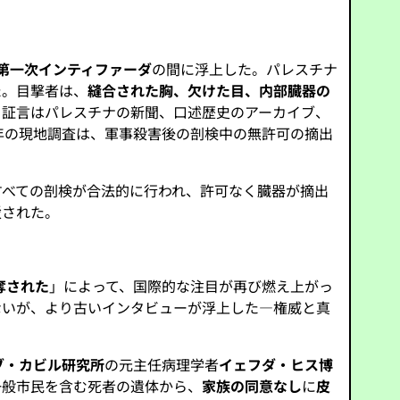
第一次インティファーダ
の間に浮上した。パレスチナ
た。目撃者は、
縫合された胸、欠けた目、内部臓器の
。証言はパレスチナの新聞、口述歴史のアーカイブ、
1年の現地調査は、軍事殺害後の剖検中の無許可の摘出
すべての剖検が合法的に行われ、許可なく臓器が摘出
駁された。
奪された
」によって、国際的な注目が再び燃え上がっ
ないが、より古いインタビューが浮上した—権威と真
ブ・カビル研究所
の元主任病理学者
イェフダ・ヒス博
一般市民を含む死者の遺体から、
家族の同意なし
に
皮