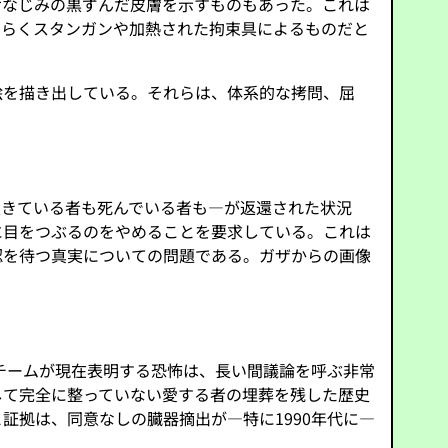
おなじみの黒ずんだ皮膚を示すものもあった。これは
そらくスタンガンや加熱された拘束具によるものだと
絵を描き出している。それらは、体系的な拷問、屈
。
生きている者も死んでいる者も—が返還された状況
に目をつぶるのをやめることを要求している。これは
認を待つ真実についての問題である。ガザからの画像
チームが現在表明する恐怖は、長い間議論を呼ぶ非常
して完全に整っていない愛する者の埋葬を残した歴史
拠は、同意なしの臓器摘出が—特に1990年代に—