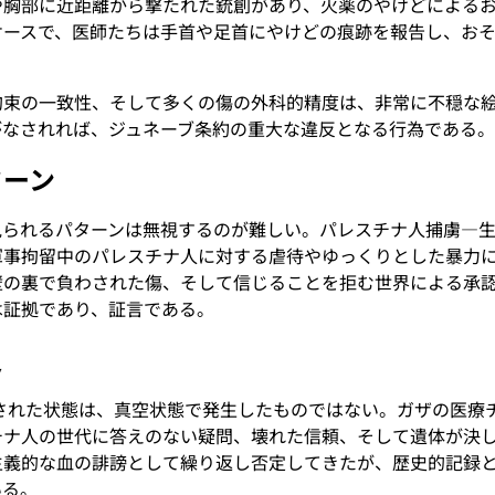
や胸部に近距離から撃たれた銃創があり、火薬のやけどによる
ケースで、医師たちは手首や足首にやけどの痕跡を報告し、お
拘束の一致性、そして多くの傷の外科的精度は、非常に不穏な
がなされれば、ジュネーブ条約の重大な違反となる行為である
ターン
見られるパターンは無視するのが難しい。パレスチナ人捕虜—
軍事拘留中のパレスチナ人に対する虐待やゆっくりとした暴力
壁の裏で負わされた傷、そして信じることを拒む世界による承
は証拠であり、証言である。
史
断された状態は、真空状態で発生したものではない。ガザの医療
チナ人の世代に答えのない疑問、壊れた信頼、そして遺体が決
義的な血の誹謗として繰り返し否定してきたが、歴史的記録と証
いる。