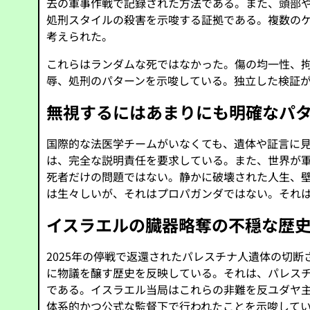
去の軍事作戦で記録された方法である。また、頭部
処刑スタイルの殺害を示唆する証拠である。複数の
考えられた。
これらはランダムな死ではなかった。傷の均一性、
辱、処刑のパターンを示唆している。独立した検証
無視するにはあまりにも明確なパ
国際的な法医学チームがいなくても、遺体や証言に
は、完全な説明責任を要求している。また、世界が
死者だけの問題ではない。静かに破壊された人生、
は生々しいが、それはプロパガンダではない。それ
イスラエルの臓器略奪の不穏な歴
2025年の停戦で返還されたパレスチナ人遺体の切
に物議を醸す歴史を反映している。それは、パレス
である。イスラエル当局はこれらの非難を反ユダヤ主
体系的かつ公式な監督下で行われたことを示唆して