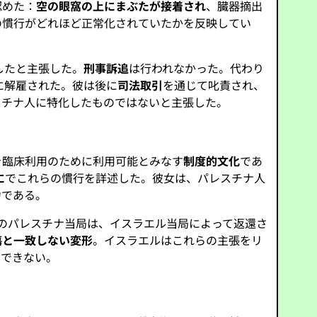
認めた：
空の眼窩の上にまぶたが接着され
、臓器摘出
の慣行がどれほど正常化されていたかを反映してい
したと主張した。
刑事訴追
は行われなかった。代わり
に解雇された。彼は後に
司法取引
を通じて叱責され、
スチナ人に特化したものではないと主張した。
を臨床利用のために利用可能とみなす
制度的文化
であ
に
でこれらの慣行を詳述した。彼女は、パレスチナ人
力である。
ガザのパレスチナ当局は、イスラエル当局によって返還さ
傷と一致しない変形
。イスラエルはこれらの主張をリ
はできない。