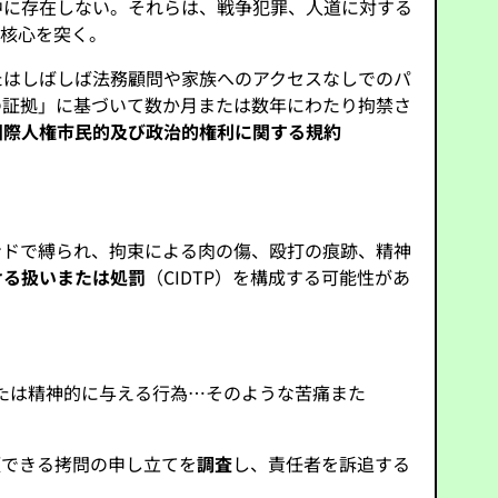
中に存在しない。それらは、戦争犯罪、人道に対する
の核心を突く。
たはしばしば法務顧問や家族へのアクセスなしでのパ
の証拠」に基づいて数か月または数年にわたり拘禁さ
国際人権市民的及び政治的権利に関する規約
ンドで縛られ、拘束による肉の傷、殴打の痕跡、精神
ける扱いまたは処罰
（CIDTP）を構成する可能性があ
たは精神的に与える行為…そのような苦痛また
頼できる拷問の申し立てを
調査
し、責任者を訴追する