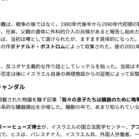
は、戦争の後ではなく、1980年代後半から1990年代初頭の
子、兄弟、父親の遺体に外科的介入の兆候があると報告し始め
難は、当初は噂として退けられたが、ますます具体的になった
ンの作家
ドナルド・ボストロム
によって収集された。彼の200
し、反ユダヤ主義的な作り話としてレッテルを貼った。当局は
の否定は後にイスラエル自身の病理施設からの証拠によって反
キャンダル
掲載された物議を醸す記事「
我々の息子たちは臓器のために略
体系的な臓器摘出を示唆した。騒動の中で、あまり知られてい
パー＝ヒューズ博士
が、イスラエルの国立法医学センター、
ア
話で、ヒスは、パレスチナ人、イスラエル兵、外国人労働者、