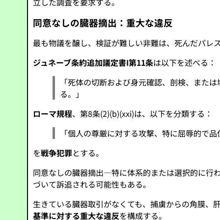
立した調査を要求する。
同意なしの臓器摘出：重大な違反
最も物議を醸し、検証が難しい非難は、死んだパレ
ジュネーブ条約追加議定書I第11条
は以下を述べる：
「死体の切断および身元確認、剖検、または
る。」
ローマ規程
、第8条(2)(b)(xxi)は、以下を分類する：
「個人の尊厳に対する攻撃、特に屈辱的で品
を
戦争犯罪
とする。
同意なしの臓器摘出—特に体系的または選択的に行
づいて訴追される可能性もある。
生きている臓器取引がなくても、捕虜からの角膜、
基準に対する重大な違反
を構成する。