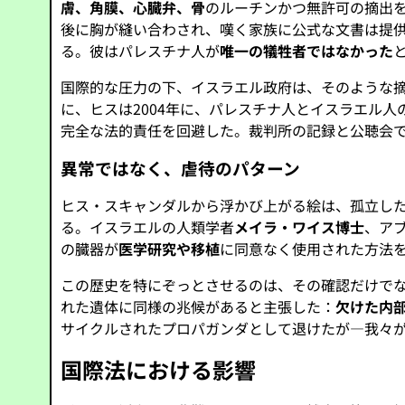
膚、角膜、心臓弁、骨
のルーチンかつ無許可の摘出
後に胸が縫い合わされ、嘆く家族に公式な文書は提
る。彼はパレスチナ人が
唯一の犠牲者ではなかった
国際的な圧力の下、イスラエル政府は、そのような
に、ヒスは2004年に、パレスチナ人とイスラエル
完全な法的責任を回避した。裁判所の記録と公聴会
異常ではなく、虐待のパターン
ヒス・スキャンダルから浮かび上がる絵は、孤立し
る。イスラエルの人類学者
メイラ・ワイス博士
、アブ
の臓器が
医学研究や移植
に同意なく使用された方法
この歴史を特にぞっとさせるのは、その確認だけで
れた遺体に同様の兆候があると主張した：
欠けた内
サイクルされたプロパガンダとして退けたが—我々
国際法における影響