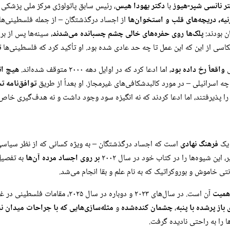
ر نانسی شپر-هیوز
با
دکتر یهودا هیس
، رئیس سابق پاتولوژی مرکز ملی پزشکی 
یه، دریچه‌های قلب و استخوان‌ها
از اجساد درگذشتگان – از جمله فلسطینی‌ها،
 بودند:
پلک‌ها روی حفره‌های خالی چشم چسبانده می‌شدند
، سینه‌ها پس از 
انعکاسی از این که این عمل تا چه حد عادی شده بود. او تأکید کرد که فلسطینی‌ها
ت
ی
واقعاً رخ داده بود
، اما ادعا کرد که در اوایل دهه ۲۰۰۰ متوقف شده‌اند.
هیچ ات
ه اسرائیلی – در مورد کالبدشکافی‌های غیرمجاز. او بعداً از طریق
توافق‌نامه ت
ا پذیرفتند، اما ادعا کردند که نه انگیزه سود وجود داشت و نه هدف‌گیری خاص
 یک
فرهنگ نهادی
است که اجساد درگذشتگان – به ویژه کسانی که از نظر سیاسی نا
، این شیوه‌ها را در کتاب خود در سال ۲۰۰۲
بر روی اجساد مرده آن‌ها
به تفصیل
 خاموش و بوروکراتیک که به نام علم و بقا انجام می‌شد.
همیت
آن است. در سال‌های ۲۰۲۳ و دوباره د
باز پرشده با پنبه
،
چشمان کنده‌شده
و
مثله‌سازی‌هایی که با جراحات میدان نب
ها را به راحتی نادیده گرفت.