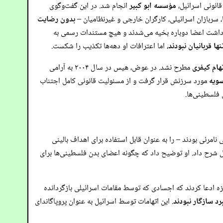
قانونی اسرائیل،
مؤسسه ابو کبیر
انجام شد. در این گفت‌وگوی
 سربازان اسرائیلی، کارگران خارجی و غیرنظامیان –
بدون رضایت
برداشت اعضا دوباره بخیه می‌شدند و هیچ مستندات رسمی به
نها قربانیان نبودند
، اما اعترافات او دهه‌ها تکذیب را شکست.
هام کیفری
مطرح نشد. در عوض، هیس در سال ۲۰۰۴ به آرامی
سویه
مورد سرزنش قرار گرفت و از مسئولیت قانونی کامل اجتناب
 فلسطینی‌ها.
مرئی بودند – را به عنوان قابل استفاده برای اهداف بالینی
 شرح داد. او توضیح داد که چگونه اعضای بدن فلسطینی‌ها برای
ر سال ۲۰۲۵، مقامات فلسطینی در غزه ادعا کردند که اجسادی که توسط مقامات اسرائیلی بازگردانده
رد سازگار نبودند
. این اتهامات توسط اسرائیل به عنوان پروپاگاندای