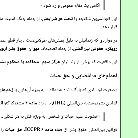
آگاهی یک مقام عمومی وارد شود.»
این کنوانسیون شکنجه را
تحت هر شرایطی
، از جمله جنگ، امنیت م
قرار دهند.
در مواردی که زندانیان به دلیل بستن‌های طولانی‌مدت دچار قطع عضو شده
رویکرد حقوقی بین‌المللی
، از جمله تصمیمات
دیوان حقوق بشر اروپا
این واقعیت که برخی از زندانیان
هرگز متهم، محاکمه یا محکوم نشده
اعدام‌های فراقضایی و حق حیات
وضعیت اجسادی که بازگردانده شده‌اند – به ویژه آن‌هایی با
زخم‌های
قوانین بشردوستانه بین‌المللی (IHL)، به ویژه
ماده ۳ مشترک کنوانسیون‌های ژنو
«خشونت علیه حیات و شخص، به ویژه قتل به هر شکلی… [و
قوانین بین‌المللی حقوق بشر، از جمله
ماده ۶ ICCPR
،
حق حیات
را 