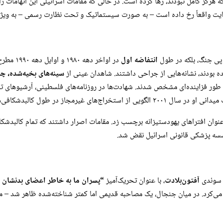
هرگز کامل نبودند، رها کرده است. در حالی که مقامات اسرائیلی این اتهامات را ب
 واقعاً رخ داده است – به صورت سیستماتیک و تحت نظارت رسمی – به ویژه در د
 پی جنگ، بلکه در طول
انتفاضه اول
در اواخر
ه بودند، نشانه‌هایی از جراحی داشتند. شاهدان عینی از
سینه‌های بخیه‌شده، 
ه طور فزاینده‌ای مشخص شدند. شهادت‌ها در روزنامه‌های فلسطینی، آرشیوهای تا
در طول کالبدشکافی‌های پس از قتل‌های نظامی را مستند کرد.
ه عنوان افتراهای یهودستیزانه برچسب زد. مقامات اصرار داشتند که تمام کالبدش
ؤسسه پزشکی قانونی اسرائیل نقض شد.
آفتون‌بلادت
، با عنوان تحریک‌آمیز
“پسران ما به خاطر اعضای بدنشان 
‌کرد. در میان جنجال، یک مصاحبه قدیمی اما کمتر شناخته‌شده ظاهر شد – مصا