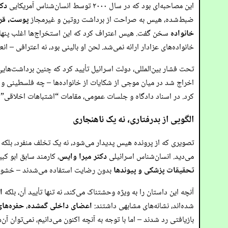
این مصاحبه‌ای بود که در سال ۲۰۰۰ توسط انسان‌شناس آمریکایی
دکت
ضبط‌شده، هیس به صراحت از برداشت روتین و غیرمجاز
پوست، قرن
خانواده
سخن گفت. هیس اعتراف کرد که این استخراج‌ها اغلب پنهان
خانواده‌های عزادار ارائه نمی‌شد. لحن او بالینی بود، نه اعترافی – 
تحت فشار بین‌المللی، دولت اسرائیل تأیید کرد که چنین برداشت‌های
اخراج شد در میان موجی از شکایات از خانواده‌ها – چه فلسطینی و چ
کرد. در اسناد دادگاه و جلسات عمومی، مقامات “اشتباهات اخلاقی” ر
الگویی از بدرفتاری، نه یک ناهنجاری
تصویری که از پرونده هیس پدیدار می‌شود، نه یک تخلف منفرد، بلکه
می‌دید. انسان‌شناس اسرائیلی
دکتر میرا وایس
، کارمند سابق ابو کبیر
تحقیقات پزشکی و پیوندها
بدون رضایت استفاده می‌شدند – خشونتی
آنچه این داستان را به ویژه وحشتناک می‌کند، نه تنها تأیید آن، بلکه
ا
شده‌اند، نشانه‌های مشابهی داشتند:
اعضای داخلی گمشده
،
حفره‌های 
بازیافتی رد شدند – اما با توجه به آنچه اکنون می‌دانیم، نمی‌توان آن‌