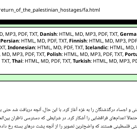
return_of_the_palestinian_hostages/fa.html
D
,
MP3
,
PDF
,
TXT
,
Danish
:
HTML
,
MD
,
MP3
,
PDF
,
TXT
,
Germa
,
Persian
:
HTML
,
MD
,
PDF
,
TXT
,
Finnish
:
HTML
,
MD
,
MP3
,
PD
XT
,
Indonesian
:
HTML
,
MD
,
PDF
,
TXT
,
Icelandic
:
HTML
,
MD
,
,
MD
,
MP3
,
PDF
,
TXT
,
Polish
:
HTML
,
MD
,
MP3
,
PDF
,
TXT
,
Port
,
TXT
,
Thai
:
HTML
,
MD
,
PDF
,
TXT
,
Turkish
:
HTML
,
MD
,
MP3
,
P
ی و اجساد درگذشتگان را به غزه آغاز کرد. با این حال، آنچه دریافت شد حتی با
مالاً اعدام‌های فراقضایی را آشکار کرد. در شرایطی که دسترسی ناظران بین‌ا
 فلسطینی هستند که واضح‌ترین تصویر را از آنچه پشت درهای بسته رخ داده ا