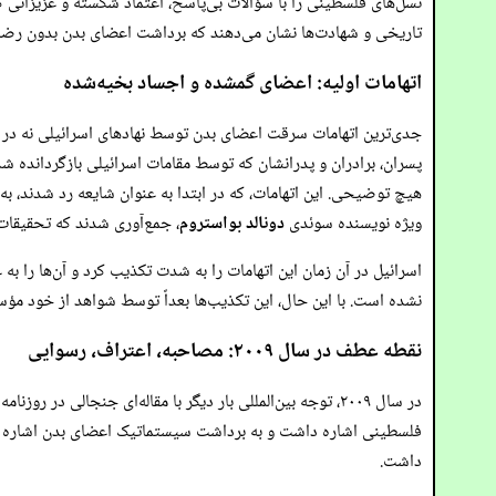
نسل‌های فلسطینی را با سؤالات بی‌پاسخ، اعتماد شکسته و عزیزانی که 
تاریخی و شهادت‌ها نشان می‌دهند که برداشت اعضای بدن بدون رضایت
اتهامات اولیه: اعضای گمشده و اجساد بخیه‌شده
جدی‌ترین اتهامات سرقت اعضای بدن توسط نهادهای اسرائیلی نه در
پسران، برادران و پدرانشان که توسط مقامات اسرائیلی بازگردانده شد
هیچ توضیحی. این اتهامات، که در ابتدا به عنوان شایعه رد شدند، ب
ویژه نویسنده سوئدی
دونالد بواستروم
، جمع‌آوری شدند که تحقیقات میدانی او در سال ۲۰۰۱ الگویی از استخراج‌های غیرمجاز 
اسرائیل در آن زمان این اتهامات را به شدت تکذیب کرد و آن‌ها را ب
نشده است. با این حال، این تکذیب‌ها بعداً توسط شواهد از خود م
نقطه عطف در سال ۲۰۰۹: مصاحبه، اعتراف، رسوایی
در سال ۲۰۰۹، توجه بین‌المللی بار دیگر با مقاله‌ای جنجالی در روزنامه سوئدی
فلسطینی اشاره داشت و به برداشت سیستماتیک اعضای بدن اشاره می
داشت.