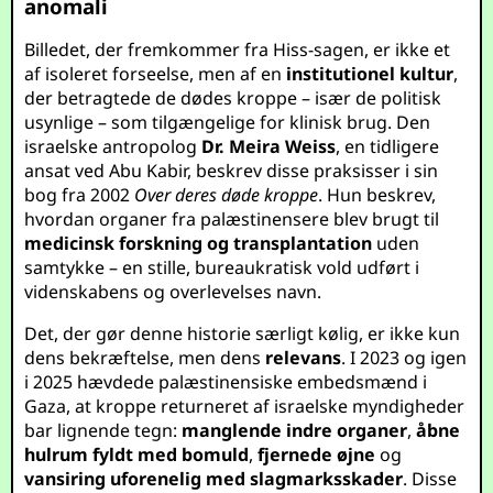
anomali
Billedet, der fremkommer fra Hiss-sagen, er ikke et
af isoleret forseelse, men af en
institutionel kultur
,
der betragtede de dødes kroppe – især de politisk
usynlige – som tilgængelige for klinisk brug. Den
israelske antropolog
Dr. Meira Weiss
, en tidligere
ansat ved Abu Kabir, beskrev disse praksisser i sin
bog fra 2002
Over deres døde kroppe
. Hun beskrev,
hvordan organer fra palæstinensere blev brugt til
medicinsk forskning og transplantation
uden
samtykke – en stille, bureaukratisk vold udført i
videnskabens og overlevelses navn.
Det, der gør denne historie særligt kølig, er ikke kun
dens bekræftelse, men dens
relevans
. I 2023 og igen
i 2025 hævdede palæstinensiske embedsmænd i
Gaza, at kroppe returneret af israelske myndigheder
bar lignende tegn:
manglende indre organer
,
åbne
hulrum fyldt med bomuld
,
fjernede øjne
og
vansiring uforenelig med slagmarksskader
. Disse