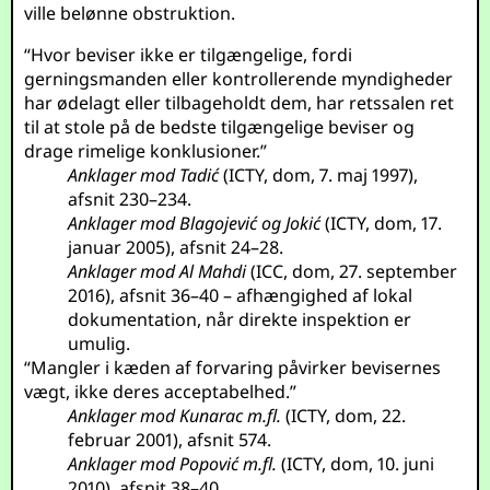
ville belønne obstruktion.
“Hvor beviser ikke er tilgængelige, fordi
gerningsmanden eller kontrollerende myndigheder
har ødelagt eller tilbageholdt dem, har retssalen ret
til at stole på de bedste tilgængelige beviser og
drage rimelige konklusioner.”
Anklager mod Tadić
(ICTY, dom, 7. maj 1997),
afsnit 230–234.
Anklager mod Blagojević og Jokić
(ICTY, dom, 17.
januar 2005), afsnit 24–28.
Anklager mod Al Mahdi
(ICC, dom, 27. september
2016), afsnit 36–40 – afhængighed af lokal
dokumentation, når direkte inspektion er
umulig.
“Mangler i kæden af forvaring påvirker bevisernes
vægt, ikke deres acceptabelhed.”
Anklager mod Kunarac m.fl.
(ICTY, dom, 22.
februar 2001), afsnit 574.
Anklager mod Popović m.fl.
(ICTY, dom, 10. juni
2010), afsnit 38–40.