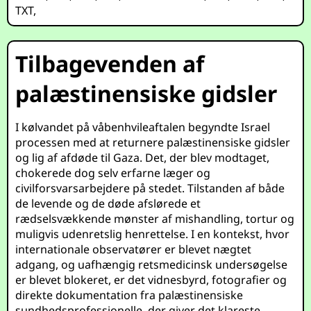
TXT
,
Tilbagevenden af
palæstinensiske gidsler
I kølvandet på våbenhvileaftalen begyndte Israel
processen med at returnere palæstinensiske gidsler
og lig af afdøde til Gaza. Det, der blev modtaget,
chokerede dog selv erfarne læger og
civilforsvarsarbejdere på stedet. Tilstanden af både
de levende og de døde afslørede et
rædselsvækkende mønster af mishandling, tortur og
muligvis udenretslig henrettelse. I en kontekst, hvor
internationale observatører er blevet nægtet
adgang, og uafhængig retsmedicinsk undersøgelse
er blevet blokeret, er det vidnesbyrd, fotografier og
direkte dokumentation fra palæstinensiske
sundhedsprofessionelle, der giver det klareste