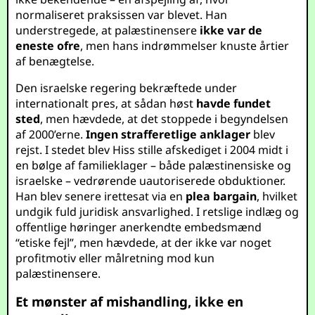
normaliseret praksissen var blevet. Han
understregede, at palæstinensere
ikke var de
eneste ofre
, men hans indrømmelser knuste årtier
af benægtelse.
Den israelske regering bekræftede under
internationalt pres, at sådan høst
havde fundet
sted
, men hævdede, at det stoppede i begyndelsen
af 2000’erne.
Ingen strafferetlige anklager
blev
rejst. I stedet blev Hiss stille afskediget i 2004 midt i
en bølge af familieklager – både palæstinensiske og
israelske – vedrørende uautoriserede obduktioner.
Han blev senere irettesat via en
plea bargain
, hvilket
undgik fuld juridisk ansvarlighed. I retslige indlæg og
offentlige høringer anerkendte embedsmænd
“etiske fejl”, men hævdede, at der ikke var noget
profitmotiv eller målretning mod kun
palæstinensere.
Et mønster af mishandling, ikke en