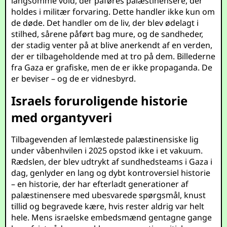
langsomme vold, der påføres palæstinensere, der
holdes i militær forvaring. Dette handler ikke kun om
de døde. Det handler om de liv, der blev ødelagt i
stilhed, sårene påført bag mure, og de sandheder,
der stadig venter på at blive anerkendt af en verden,
der er tilbageholdende med at tro på dem. Billederne
fra Gaza er grafiske, men de er ikke propaganda. De
er beviser – og de er vidnesbyrd.
Israels foruroligende historie
med organtyveri
Tilbagevenden af lemlæstede palæstinensiske lig
under våbenhvilen i 2025 opstod ikke i et vakuum.
Rædslen, der blev udtrykt af sundhedsteams i Gaza i
dag, genlyder en lang og dybt kontroversiel historie
– en historie, der har efterladt generationer af
palæstinensere med ubesvarede spørgsmål, knust
tillid og begravede kære, hvis rester aldrig var helt
hele. Mens israelske embedsmænd gentagne gange