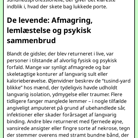
indblik i, hvad der skete bag lukkede porte.
De levende: Afmagring,
lemlæstelse og psykisk
sammenbrud
Blandt de gidsler, der blev returneret i live, var
personer i tilstande af alvorlig fysisk og psykisk
forfald. Mange var synligt afmagrede og bar
skeletagtige konturer af langvarig sult eller
kalorieberøvelse. Øjenvidner beskrev de “tusind-yard
blikke” hos mænd, der tydeligvis havde udholdt
langvarig isolation, ydmygelse eller traumer. Flere
tidligere fanger manglede lemmer – i nogle tilfælde
angiveligt amputeret på grund af ubehandlede sår,
infektioner eller skader forårsaget af langvarig
binding. Andre blev returneret med fjernede øjne,
vansirede ansigter eller fingre sorte af nekrose, tegn
der stemmer overens med stramt bundne bånd, der