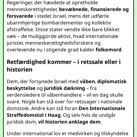
Regeringer, der hævdede at opretholde
menneskerettigheder,
bevæbnede, finansierede og
forsvarede
i stedet Israel, mens det udførte
ubarmhjertige bombardementer og kollektiv
afstraffelse. Disse stater vendte ikke bare blikket
væk – de muliggjorde aktivt, hvad internationale
jurister, menneskerettighedsforskere og
overlevende nu i stigende grad kalder
folkemord
.
Retfærdighed kommer – i retssale eller i
historien
Dem, der forsynede Israel med
våben
,
diplomatisk
beskyttelse
og
juridisk dækning
– fra
verdensledere til våbenhandlere – vil en dag skulle
svare. Nogle kan stå over for retssager i nationale
domstole. Andre kan stå foran
Den Internationale
Straffedomstol i Haag
. Og selv hvis de undgår
juridisk dom,
vil historien anklage dem
.
Under international lov er medvirken og tilskyndelse