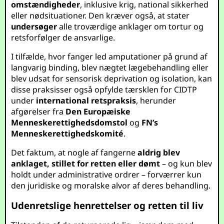
omstændigheder
, inklusive krig, national sikkerhed
eller nødsituationer. Den kræver også, at stater
undersøger
alle troværdige anklager om tortur og
retsforfølger de ansvarlige.
I tilfælde, hvor fanger led amputationer på grund af
langvarig binding, blev nægtet lægebehandling eller
blev udsat for sensorisk deprivation og isolation, kan
disse praksisser også opfylde tærsklen for CIDTP
under
international retspraksis
, herunder
afgørelser fra
Den Europæiske
Menneskerettighedsdomstol
og
FN’s
Menneskerettighedskomité
.
Det faktum, at nogle af fangerne
aldrig blev
anklaget, stillet for retten eller dømt
– og kun blev
holdt under administrative ordrer – forværrer kun
den juridiske og moralske alvor af deres behandling.
Udenretslige henrettelser og retten til liv