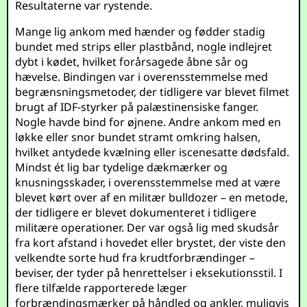
Resultaterne var rystende.
Mange lig ankom med hænder og fødder stadig
bundet med strips eller plastbånd, nogle indlejret
dybt i kødet, hvilket forårsagede åbne sår og
hævelse. Bindingen var i overensstemmelse med
begrænsningsmetoder, der tidligere var blevet filmet
brugt af IDF-styrker på palæstinensiske fanger.
Nogle havde bind for øjnene. Andre ankom med en
løkke eller snor bundet stramt omkring halsen,
hvilket antydede kvælning eller iscenesatte dødsfald.
Mindst ét lig bar tydelige dækmærker og
knusningsskader, i overensstemmelse med at være
blevet kørt over af en militær bulldozer – en metode,
der tidligere er blevet dokumenteret i tidligere
militære operationer. Der var også lig med skudsår
fra kort afstand i hovedet eller brystet, der viste den
velkendte sorte hud fra krudtforbrændinger –
beviser, der tyder på henrettelser i eksekutionsstil. I
flere tilfælde rapporterede læger
forbrændingsmærker på håndled og ankler, muligvis