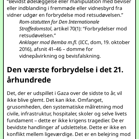
“Bevidst ødelæggelse eller manipulation med beviser
eller indblanding i fremmøde eller vidnesbyrd fra
vidner udgør en forbrydelse mod retsudøvelsen.”
Rom-statutten for Den Internationale
Straffedomstol
, artikel 70(1): “Forbrydelser mod
retsudøvelsen.”
Anklager mod Bemba m.fl.
(ICC, dom, 19. oktober
2016), afsnit 41–46 – domme for
vidnepåvirkning og bevisfalskning.
Den værste forbrydelse i det 21.
århundrede
Det, der er udspillet i Gaza over de sidste to år, vil
ikke blive glemt. Det kan ikke. Omfanget,
grusomheden, den systematiske målretning mod
civile, infrastruktur, hospitaler, skoler og selve livets
fundament – dette er ikke krigens tragedier. De er
bevidste handlinger af udslettelse. Dette er ikke en
konflikt mellem ligeværdige. Det er en belejring mod