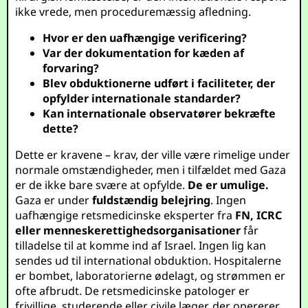
ikke vrede, men proceduremæssig afledning.
Hvor er den uafhængige verificering?
Var der dokumentation for kæden af
forvaring?
Blev obduktionerne udført i faciliteter, der
opfylder internationale standarder?
Kan internationale observatører bekræfte
dette?
Dette er kravene – krav, der ville være rimelige under
normale omstændigheder, men i tilfældet med Gaza
er de ikke bare svære at opfylde.
De er umulige.
Gaza er under
fuldstændig belejring
. Ingen
uafhængige retsmedicinske eksperter fra
FN, ICRC
eller menneskerettighedsorganisationer
får
tilladelse til at komme ind af Israel. Ingen lig kan
sendes ud til international obduktion. Hospitalerne
er bombet, laboratorierne ødelagt, og strømmen er
ofte afbrudt. De retsmedicinske patologer er
frivillige, studerende eller civile læger, der opererer