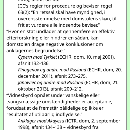
ICC’s regler for procedure og beviser, regel
63(2): “En retssal skal have myndighed, i
overensstemmelse med domstolens skøn, til
frit at vurdere alle indsendte beviser.”
“Hvor en stat undlader at gennemføre en effektiv
efterforskning eller hindrer en sådan, kan
domstolen drage negative konklusioner om
anklagernes begrundelse.”
Cypern mod Tyrkiet
(ECHR, dom, 10. maj 2001),
afsnit 132–136.
Finogenov og andre mod Rusland
(ECHR, dom, 20.
december 2011), afsnit 273–275.
Janowiec og andre mod Rusland
(ECHR, dom, 21.
oktober 2013), afsnit 209–212.
“Vidnesbyrd opnået under vanskelige eller
tvangsmæssige omstændigheder er acceptable,
forudsat at de fremstår pålidelige og ikke er
resultatet af utilbørlig indflydelse.”
Anklager mod Akayesu
(ICTR, dom, 2. september
1998), afsnit 134–138 – vidnesbyrd fra