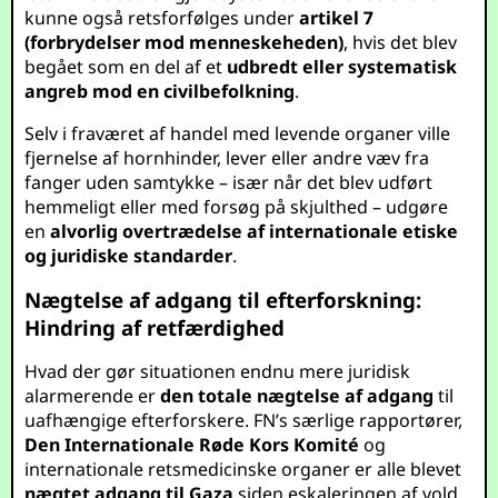
kunne også retsforfølges under
artikel 7
(forbrydelser mod menneskeheden)
, hvis det blev
begået som en del af et
udbredt eller systematisk
angreb mod en civilbefolkning
.
Selv i fraværet af handel med levende organer ville
fjernelse af hornhinder, lever eller andre væv fra
fanger uden samtykke – især når det blev udført
hemmeligt eller med forsøg på skjulthed – udgøre
en
alvorlig overtrædelse af internationale etiske
og juridiske standarder
.
Nægtelse af adgang til efterforskning:
Hindring af retfærdighed
Hvad der gør situationen endnu mere juridisk
alarmerende er
den totale nægtelse af adgang
til
uafhængige efterforskere. FN’s særlige rapportører,
Den Internationale Røde Kors Komité
og
internationale retsmedicinske organer er alle blevet
nægtet adgang til Gaza
siden eskaleringen af vold.