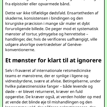
fra elpistoler eller opvarmede bånd.
Dette var ikke tilfældige dødsfald. Ensartetheden af
skaderne, konsistensen i bindingen og den
kirurgiske præcision i mange sår maler et dybt
foruroligende billede. De peger mod et systematisk
mønster af tortur, ydmygelse og henrettelse –
handlinger, der, hvis de verificeres uafhængigt, ville
udgøre alvorlige overtrædelser af Genève-
konventionerne.
Et mønster for klart til at ignorere
Selv i fraværet af internationale retsmedicinske
teams er mønstrene, der er synlige i ligene og
vidnesbyrdene, svære at afvise. Betingelserne, under
hvilke palæstinensiske fanger – både levende og
døde – er blevet returneret, kræver en fuld
opgørelse. De kræver også, at verden holder op med
at vende det blinde øje til mishandlingen og den