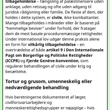
tilbageholdelse
– fængsling af palæstinensere uden
anklage, uden retssag og ofte uden adgang til
juridisk rådgivning eller familie. De fleste af dem, der
holdes i dette system, er
civile
, ikke kombattanter.
Mange tilbageholdes i måneder eller år baseret på
“hemmelige beviser” under forhold, der fratager
dem de mest basale proceduremæssige rettigheder.
Under international lov udgør denne praksis alene
en form for
vilkårlig tilbageholdelse
– en
overtrædelse af både
artikel 9 i Den Internationale
Pagt om Borgerlige og Politiske Rettigheder
(ICCPR)
og
Fjerde Genève-konvention
, som
regulerer behandlingen af civile under krig og
besættelse.
Tortur og grusom, umenneskelig eller
nedværdigende behandling
Hvis beretningerne dokumenteret af læger,
civilforsvarsarbejdere og
menneskerettighedsgrupper er nøjagtige – hvis