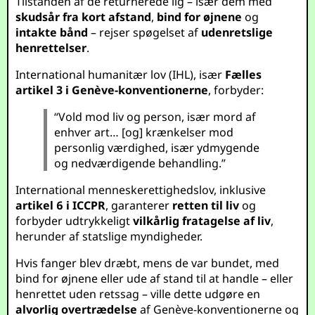
Tilstanden af de returnerede lig – især dem med
skudsår fra kort afstand
,
bind for øjnene
og
intakte bånd
– rejser spøgelset af
udenretslige
henrettelser
.
International humanitær lov (IHL), især
Fælles
artikel 3 i Genève-konventionerne
, forbyder:
“Vold mod liv og person, især mord af
enhver art… [og] krænkelser mod
personlig værdighed, især ydmygende
og nedværdigende behandling.”
International menneskerettighedslov, inklusive
artikel 6 i ICCPR
, garanterer
retten til liv
og
forbyder udtrykkeligt
vilkårlig fratagelse af liv
,
herunder af statslige myndigheder.
Hvis fanger blev dræbt, mens de var bundet, med
bind for øjnene eller ude af stand til at handle – eller
henrettet uden retssag – ville dette udgøre en
alvorlig overtrædelse
af Genève-konventionerne og