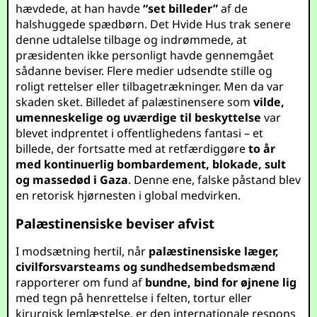
hævdede, at han havde
“set billeder”
af de
halshuggede spædbørn. Det Hvide Hus trak senere
denne udtalelse tilbage og indrømmede, at
præsidenten ikke personligt havde gennemgået
sådanne beviser. Flere medier udsendte stille og
roligt rettelser eller tilbagetrækninger. Men da var
skaden sket. Billedet af palæstinensere som
vilde,
umenneskelige og uværdige til beskyttelse
var
blevet indprentet i offentlighedens fantasi – et
billede, der fortsatte med at retfærdiggøre
to år
med kontinuerlig bombardement, blokade, sult
og massedød i Gaza
. Denne ene, falske påstand blev
en retorisk hjørnesten i global medvirken.
Palæstinensiske beviser afvist
I modsætning hertil, når
palæstinensiske læger,
civilforsvarsteams og sundhedsembedsmænd
rapporterer om fund af
bundne, bind for øjnene lig
med tegn på henrettelse i felten, tortur eller
kirurgisk lemlæstelse, er den internationale respons