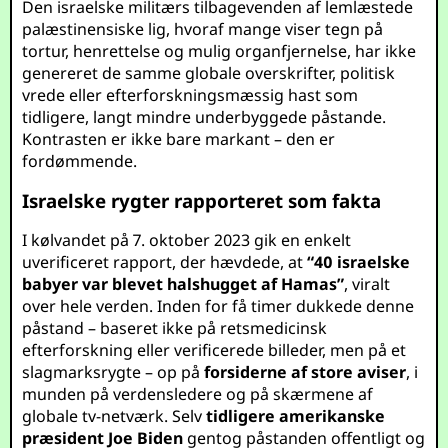
Den israelske militærs tilbagevenden af lemlæstede
palæstinensiske lig, hvoraf mange viser tegn på
tortur, henrettelse og mulig organfjernelse, har ikke
genereret de samme globale overskrifter, politisk
vrede eller efterforskningsmæssig hast som
tidligere, langt mindre underbyggede påstande.
Kontrasten er ikke bare markant – den er
fordømmende.
Israelske rygter rapporteret som fakta
I kølvandet på 7. oktober 2023 gik en enkelt
uverificeret rapport, der hævdede, at
“40 israelske
babyer var blevet halshugget af Hamas”
, viralt
over hele verden. Inden for få timer dukkede denne
påstand – baseret ikke på retsmedicinsk
efterforskning eller verificerede billeder, men på et
slagmarksrygte – op på
forsiderne af store aviser
, i
munden på verdensledere og på skærmene af
globale tv-netværk. Selv
tidligere amerikanske
præsident Joe Biden
gentog påstanden offentligt og