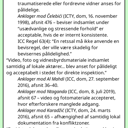
traumatiserede eller fordrevne vidner anses for
pålidelige.
Anklager mod Čelebići
(ICTY, dom, 16. november
1998), afsnit 476 – beviser indsamlet under
“usædvanlige og stressende forhold” er
acceptable, hvis de er internt konsistente.
ICC Regel 63(4): “En retssal må ikke anvende en
bevisregel, der ville være skadelig for
bevisernes pålidelighed.”
“Video, foto og vidnesbyrdsmateriale indsamlet
samtidig af lokale aktører… blev anset for pålideligt
og acceptabelt i stedet for direkte inspektion.”
Anklager mod Al Mahdi
(ICC, dom, 27. september
2016), afsnit 36–40.
Anklager mod Ntaganda
(ICC, dom, 8. juli 2019),
afsnit 67 – video og fotomateriale accepteret,
hvor efterforskere manglede adgang.
Anklager mod Karadžić
(ICTY, dom, 24. marts
2016), afsnit 65 – afhængighed af samtidig lokal
dokumentation fra konfliktzoner.