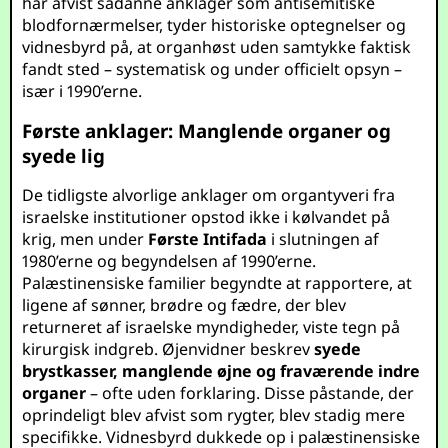
har afvist sådanne anklager som antisemitiske
blodfornærmelser, tyder historiske optegnelser og
vidnesbyrd på, at organhøst uden samtykke faktisk
fandt sted – systematisk og under officielt opsyn –
især i 1990’erne.
Første anklager: Manglende organer og
syede lig
De tidligste alvorlige anklager om organtyveri fra
israelske institutioner opstod ikke i kølvandet på
krig, men under
Første Intifada
i slutningen af
1980’erne og begyndelsen af 1990’erne.
Palæstinensiske familier begyndte at rapportere, at
ligene af sønner, brødre og fædre, der blev
returneret af israelske myndigheder, viste tegn på
kirurgisk indgreb. Øjenvidner beskrev
syede
brystkasser, manglende øjne og fraværende indre
organer
– ofte uden forklaring. Disse påstande, der
oprindeligt blev afvist som rygter, blev stadig mere
specifikke. Vidnesbyrd dukkede op i palæstinensiske