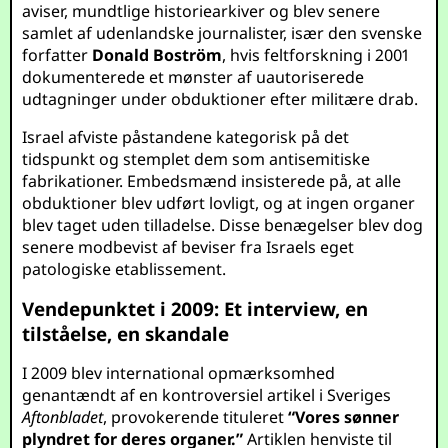
aviser, mundtlige historiearkiver og blev senere
samlet af udenlandske journalister, især den svenske
forfatter
Donald Boström
, hvis feltforskning i 2001
dokumenterede et mønster af uautoriserede
udtagninger under obduktioner efter militære drab.
Israel afviste påstandene kategorisk på det
tidspunkt og stemplet dem som antisemitiske
fabrikationer. Embedsmænd insisterede på, at alle
obduktioner blev udført lovligt, og at ingen organer
blev taget uden tilladelse. Disse benægelser blev dog
senere modbevist af beviser fra Israels eget
patologiske etablissement.
Vendepunktet i 2009: Et interview, en
tilståelse, en skandale
I 2009 blev international opmærksomhed
genantændt af en kontroversiel artikel i Sveriges
Aftonbladet
, provokerende tituleret
“Vores sønner
plyndret for deres organer.”
Artiklen henviste til