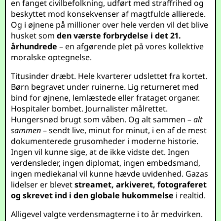
en fanget civilbefolkning, udført med straffrihed og
beskyttet mod konsekvenser af magtfulde allierede.
Og i øjnene på millioner over hele verden vil det blive
husket som
den værste forbrydelse i det 21.
århundrede
– en afgørende plet på vores kollektive
moralske optegnelse.
Titusinder dræbt. Hele kvarterer udslettet fra kortet.
Børn begravet under ruinerne. Lig returneret med
bind for øjnene, lemlæstede eller frataget organer.
Hospitaler bombet. Journalister målrettet.
Hungersnød brugt som våben. Og alt sammen –
alt
sammen
– sendt live, minut for minut, i en af de mest
dokumenterede grusomheder i moderne historie.
Ingen vil kunne sige, at de ikke vidste det. Ingen
verdensleder, ingen diplomat, ingen embedsmand,
ingen mediekanal vil kunne hævde uvidenhed. Gazas
lidelser er blevet
streamet, arkiveret, fotograferet
og skrevet ind i den globale hukommelse
i realtid.
Alligevel valgte verdensmagterne i to år medvirken.