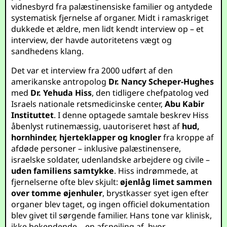
vidnesbyrd fra palæstinensiske familier og antydede
systematisk fjernelse af organer. Midt i ramaskriget
dukkede et ældre, men lidt kendt interview op – et
interview, der havde autoritetens vægt og
sandhedens klang.
Det var et interview fra 2000 udført af den
amerikanske antropolog
Dr. Nancy Scheper-Hughes
med
Dr. Yehuda Hiss
, den tidligere chefpatolog ved
Israels nationale retsmedicinske center,
Abu Kabir
Instituttet
. I denne optagede samtale beskrev Hiss
åbenlyst rutinemæssig, uautoriseret høst af
hud,
hornhinder, hjerteklapper og knogler
fra kroppe af
afdøde personer – inklusive palæstinensere,
israelske soldater, udenlandske arbejdere og civile –
uden familiens samtykke
. Hiss indrømmede, at
fjernelserne ofte blev skjult:
øjenlåg limet sammen
over tomme øjenhuler
, brystkasser syet igen efter
organer blev taget, og ingen officiel dokumentation
blev givet til sørgende familier. Hans tone var klinisk,
ikke bekendende – en afspejling af, hvor