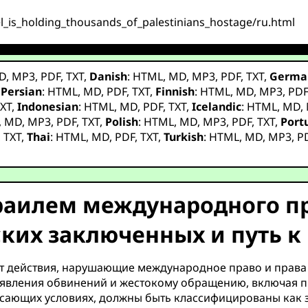
el_is_holding_thousands_of_palestinians_hostage/ru.html
D
,
MP3
,
PDF
,
TXT
,
Danish
:
HTML
,
MD
,
MP3
,
PDF
,
TXT
,
Germa
,
Persian
:
HTML
,
MD
,
PDF
,
TXT
,
Finnish
:
HTML
,
MD
,
MP3
,
PD
XT
,
Indonesian
:
HTML
,
MD
,
PDF
,
TXT
,
Icelandic
:
HTML
,
MD
,
,
MD
,
MP3
,
PDF
,
TXT
,
Polish
:
HTML
,
MD
,
MP3
,
PDF
,
TXT
,
Port
,
TXT
,
Thai
:
HTML
,
MD
,
PDF
,
TXT
,
Turkish
:
HTML
,
MD
,
MP3
,
P
аилем международного пра
ких заключенных и путь 
т действия, нарушающие международное право и права
явления обвинений и жестокому обращению, включая пы
сающих условиях, должны быть классифицированы как з