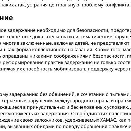
таких атак, устраняя центральную проблему конфликта.
ение
ное задержание необходимо для безопасности, предот
ры, секретные доказательства и систематические наруш
многие заключенные, включая детей, не представляют р
лиц как форма коллективного наказания. Кроме того, м
ыть оправданы никакими соображениями безопасности, 
 реформирование практик задержания не только соотве
, снижая их способность мобилизовать поддержку через
ому задержанию без обвинений, в сочетании с пытками
й серьезные нарушения международного права и прав че
ржащиеся в принудительных и бесчеловечных условиях
ческую тяжесть их задержания. Освободив этих палести
бождение своих заложников, удерживаемых ХАМАС, как 
ий, вызванных обидами по поводу обращения с заключе