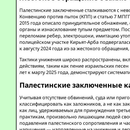
Палестинские заключенные сталкиваются с нев
Конвенцию против пыток (КПП) и статью 7 МП
2015 года описало принудительное обнажение, 
органы и изнасилование тупым предметом. Пос
переломам ребер, электрошоки, имитацию утоп
полицейском участке Кирьят-Арба подвергалас
к августу 2024 года из-за жестокого обращения
Тактики унижения широко распространены, вкл
действиям, таким как пение израильских песен 
лет к марту 2025 года, демонстрируют система
Палестинские заключенные к
Учитывая отсутствие обвинений, суда или приг
классифицировать как заложников, а не как з
как лиц, удерживаемых для принуждения третье
практикам, произвольно лишающим людей своб
подавления палестинского сопротивления и ча
нарушения — направленные на унижение и дег