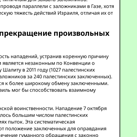
 проводя параллели с заложниками в Газе, хотя
скую тяжесть действий Израиля, отличая их от
и прекращение произвольных
ость нападений, устранив коренную причину
и является незаконным по Конвенции о
Шалиту в 2011 году (1027 палестинских
заложников за 240 палестинских заключенных).
ится к более широкому обмену заключенными.
аиль мог бы способствовать взаимному
ской воинственности. Нападение 7 октября
валось большим числом палестинских
ях пыток. Эта систематическая
уют положение заключенных для оправдания
ечение гуманного обращения с законно