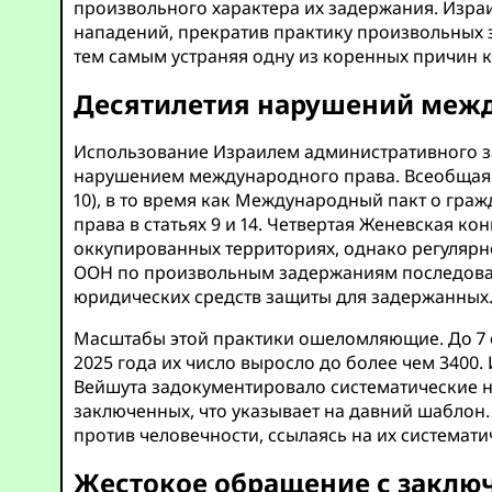
произвольного характера их задержания. Изра
нападений, прекратив практику произвольных
тем самым устраняя одну из коренных причин 
Десятилетия нарушений межд
Использование Израилем административного за
нарушением международного права. Всеобщая де
10), в то время как Международный пакт о гра
права в статьях 9 и 14. Четвертая Женевская 
оккупированных территориях, однако регулярн
ООН по произвольным задержаниям последовате
юридических средств защиты для задержанных
Масштабы этой практики ошеломляющие. До 7 о
2025 года их число выросло до более чем 3400.
Вейшута задокументировало систематические на
заключенных, что указывает на давний шаблон.
против человечности, ссылаясь на их системати
Жестокое обращение с закл