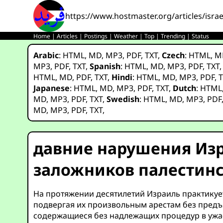
https://www.hostmaster.org/articles/isra
Home
|
Articles
|
Postings
|
Weather
|
Top
|
Trending
|
Status
Arabic
:
HTML
,
MD
,
MP3
,
PDF
,
TXT
,
Czech
:
HTML
,
M
MP3
,
PDF
,
TXT
,
Spanish
:
HTML
,
MD
,
MP3
,
PDF
,
TXT
HTML
,
MD
,
PDF
,
TXT
,
Hindi
:
HTML
,
MD
,
MP3
,
PDF
,
T
Japanese
:
HTML
,
MD
,
MP3
,
PDF
,
TXT
,
Dutch
:
HTML
MD
,
MP3
,
PDF
,
TXT
,
Swedish
:
HTML
,
MD
,
MP3
,
PDF
MD
,
MP3
,
PDF
,
TXT
,
давние нарушения Изр
заложников палестинс
На протяжении десятилетий Израиль практикуе
подвергая их произвольным арестам без предъ
содержащиеся без надлежащих процедур в ужа