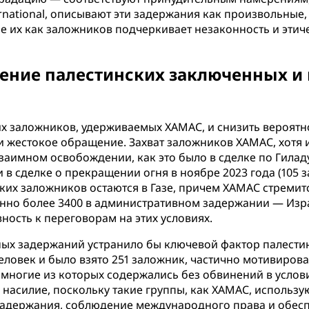
rnational, описывают эти задержания как произвольные,
 их как заложников подчеркивает незаконность и этиче
дение палестинских заключенных 
х заложников, удерживаемых ХАМАС, и снизить вероятн
и жестокое обращение. Захват заложников ХАМАС, хотя 
аимном освобождении, как это было в сделке по Гиладу 
 в сделке о прекращении огня в ноябре 2023 года (105 
ских заложников остаются в Газе, причем ХАМАС стрем
нно более 3400 в административном задержании — Изр
ость к переговорам на этих условиях.
ых задержаний устранило бы ключевой фактор палестин
 человек и было взято 251 заложник, частично мотивиро
 многие из которых содержались без обвинений в услови
 насилие, поскольку такие группы, как ХАМАС, использ
адержания, соблюдение международного права и обесп