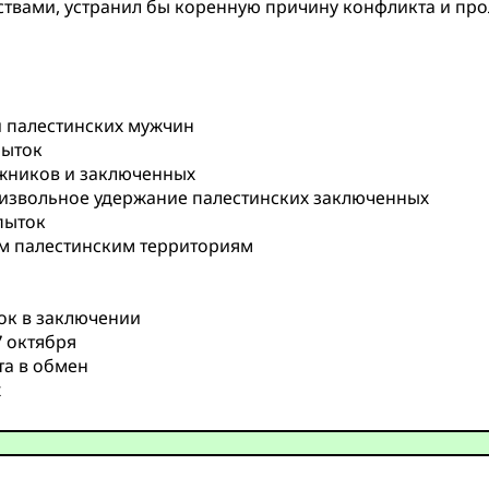
ствами, устранил бы коренную причину конфликта и про
ки палестинских мужчин
пыток
ожников и заключенных
извольное удержание палестинских заключенных
пыток
м палестинским территориям
ок в заключении
7 октября
та в обмен
х