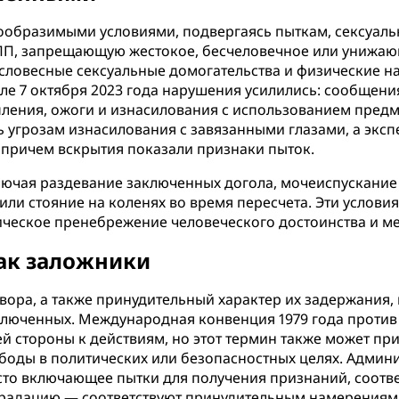
ообразимыми условиями, подвергаясь пыткам, сексуаль
ГПП, запрещающую жестокое, бесчеловечное или унижа
словесные сексуальные домогательства и физические на
ле 7 октября 2023 года нарушения усилились: сообщен
ления, ожоги и изнасилования с использованием предм
ь угрозам изнасилования с завязанными глазами, а экс
, причем вскрытия показали признаки пыток.
ючая раздевание заключенных догола, мочеиспускание
или стояние на коленях во время пересчета. Эти условия
тическое пренебрежение человеческого достоинства и 
ак заложники
овора, а также принудительный характер их задержания,
аключенных. Международная конвенция 1979 года против
й стороны к действиям, но этот термин также может пр
оды в политических или безопасностных целях. Админи
сто включающее пытки для получения признаний, соотве
радацию — соответствуют принудительным намерениям,