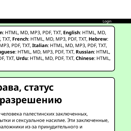
Login
n
:
HTML
,
MD
,
MP3
,
PDF
,
TXT
,
English
:
HTML
,
MD
,
F
,
TXT
,
French
:
HTML
,
MD
,
MP3
,
PDF
,
TXT
,
Hebrew
:
MP3
,
PDF
,
TXT
,
Italian
:
HTML
,
MD
,
MP3
,
PDF
,
TXT
,
uguese
:
HTML
,
MD
,
MP3
,
PDF
,
TXT
,
Russian
:
HTML
,
DF
,
TXT
,
Urdu
:
HTML
,
MD
,
PDF
,
TXT
,
Chinese
:
HTML
,
ва, статус
к разрешению
 человека палестинских заключенных,
тки и сексуальное насилие. Эти заключенные,
аложники из-за принудительного и