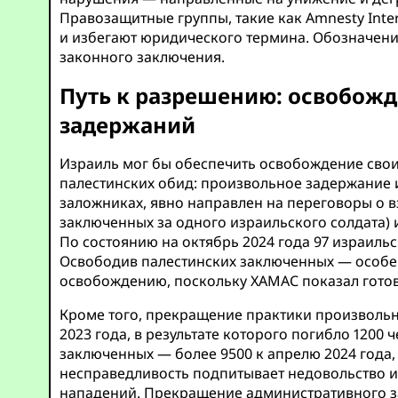
Правозащитные группы, такие как Amnesty Inte
и избегают юридического термина. Обозначение
законного заключения.
Путь к разрешению: освобож
задержаний
Израиль мог бы обеспечить освобождение свои
палестинских обид: произвольное задержание 
заложниках, явно направлен на переговоры о вз
заключенных за одного израильского солдата) и
По состоянию на октябрь 2024 года 97 израиль
Освободив палестинских заключенных — особе
освобождению, поскольку ХАМАС показал готовн
Кроме того, прекращение практики произвольн
2023 года, в результате которого погибло 1200
заключенных — более 9500 к апрелю 2024 года,
несправедливость подпитывает недовольство и
нападений. Прекращение административного з