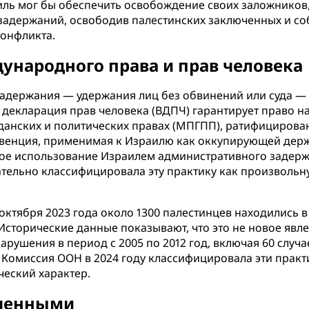
иль мог бы обеспечить освобождение своих заложников
 задержаний, освободив палестинских заключенных и с
конфликта.
ународного права и прав человека
держания — удержания лиц без обвинений или суда — н
кларация прав человека (ВДПЧ) гарантирует право на св
жданских и политических правах (МПГПП), ратифицирован
конвенция, применимая к Израилю как оккупирующей держ
ое использование Израилем административного задержа
льно классифицировала эту практику как произвольную
.
ктября 2023 года около 1300 палестинцев находились в
 Исторические данные показывают, что это не новое явле
рушения в период с 2005 по 2012 год, включая 60 случа
 Комиссия ООН в 2024 году классифицировала эти практ
ческий характер.
юченными