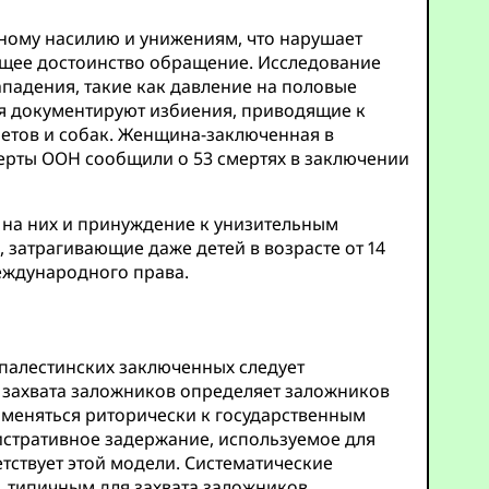
ному насилию и унижениям, что нарушает
ющее достоинство обращение. Исследование
падения, такие как давление на половые
ия документируют избиения, приводящие к
етов и собак. Женщина-заключенная в
перты ООН сообщили о 53 смертях в заключении
 на них и принуждение к унизительным
, затрагивающие даже детей в возрасте от 14
международного права.
 палестинских заключенных следует
 захвата заложников определяет заложников
именяться риторически к государственным
стративное задержание, используемое для
тствует этой модели. Систематические
 типичным для захвата заложников.