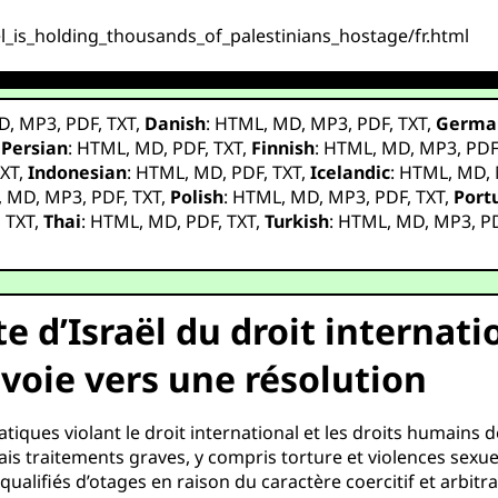
el_is_holding_thousands_of_palestinians_hostage/fr.html
D
,
MP3
,
PDF
,
TXT
,
Danish
:
HTML
,
MD
,
MP3
,
PDF
,
TXT
,
Germa
,
Persian
:
HTML
,
MD
,
PDF
,
TXT
,
Finnish
:
HTML
,
MD
,
MP3
,
PD
XT
,
Indonesian
:
HTML
,
MD
,
PDF
,
TXT
,
Icelandic
:
HTML
,
MD
,
,
MD
,
MP3
,
PDF
,
TXT
,
Polish
:
HTML
,
MD
,
MP3
,
PDF
,
TXT
,
Port
,
TXT
,
Thai
:
HTML
,
MD
,
PDF
,
TXT
,
Turkish
:
HTML
,
MD
,
MP3
,
P
e d’Israël du droit internati
 voie vers une résolution
tiques violant le droit international et les droits humains 
ais traitements graves, y compris torture et violences sex
ualifiés d’otages en raison du caractère coercitif et arbitra