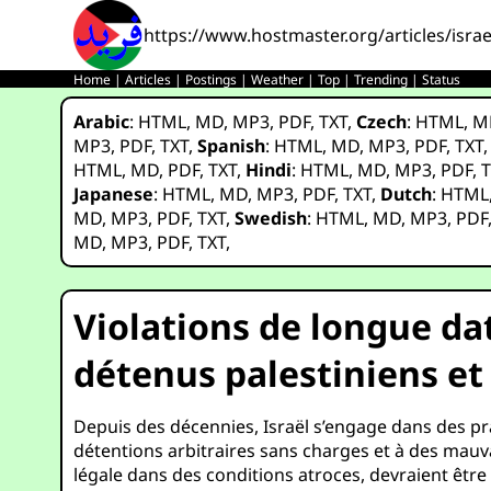
https://www.hostmaster.org/articles/isra
Home
|
Articles
|
Postings
|
Weather
|
Top
|
Trending
|
Status
Arabic
:
HTML
,
MD
,
MP3
,
PDF
,
TXT
,
Czech
:
HTML
,
M
MP3
,
PDF
,
TXT
,
Spanish
:
HTML
,
MD
,
MP3
,
PDF
,
TXT
HTML
,
MD
,
PDF
,
TXT
,
Hindi
:
HTML
,
MD
,
MP3
,
PDF
,
T
Japanese
:
HTML
,
MD
,
MP3
,
PDF
,
TXT
,
Dutch
:
HTML
MD
,
MP3
,
PDF
,
TXT
,
Swedish
:
HTML
,
MD
,
MP3
,
PDF
MD
,
MP3
,
PDF
,
TXT
,
Violations de longue dat
détenus palestiniens et
Depuis des décennies, Israël s’engage dans des pra
détentions arbitraires sans charges et à des mauv
légale dans des conditions atroces, devraient être q