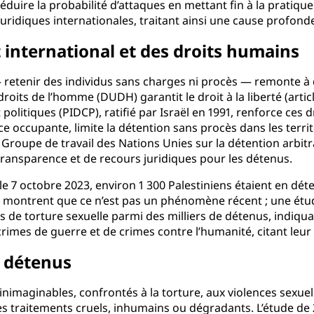
duire la probabilité d’attaques en mettant fin à la pratique 
uridiques internationales, traitant ainsi une cause profonde
 international et des droits humains
— retenir des individus sans charges ni procès — remonte à 
roits de l’homme (DUDH) garantit le droit à la liberté (articl
et politiques (PIDCP), ratifié par Israël en 1991, renforce ces
e occupante, limite la détention sans procès dans les territ
Groupe de travail des Nations Unies sur la détention arbit
ransparence et de recours juridiques pour les détenus.
 le 7 octobre 2023, environ 1 300 Palestiniens étaient en dé
s montrent que ce n’est pas un phénomène récent ; une étu
s de torture sexuelle parmi des milliers de détenus, indi
crimes de guerre et de crimes contre l’humanité, citant leu
s détenus
imaginables, confrontés à la torture, aux violences sexuelle
it les traitements cruels, inhumains ou dégradants. L’étude de