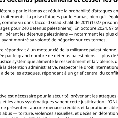
 détenus par le Hamas et réduire la probabilité d’attaques e
s traitements. La prise d’otages par le Hamas, bien qu’illégal
 comme vu dans l’accord Gilad Shalit de 2011 (1 027 prisonni
tages pour 240 détenus palestiniens). En octobre 2024, 97 o
n libérant les détenus palestiniens — notamment les plus d
as ayant montré sa volonté de négocier sur ces termes.
ire répondrait à un moteur clé de la militance palestinienne.
ivée par le grand nombre de détenus palestiniens — plus de
justice systémique alimente le ressentiment et la violence,
 à la détention administrative, respecter le droit internati
à de telles attaques, répondant à un grief central du conflit
ative est nécessaire pour la sécurité, prévenant les attaqu
es et les abus systématiques sapent cette justification. L’
e présentent aucune menace crédible, et la pratique cible
es abus — torture, violences sexuelles, et décès en détentio