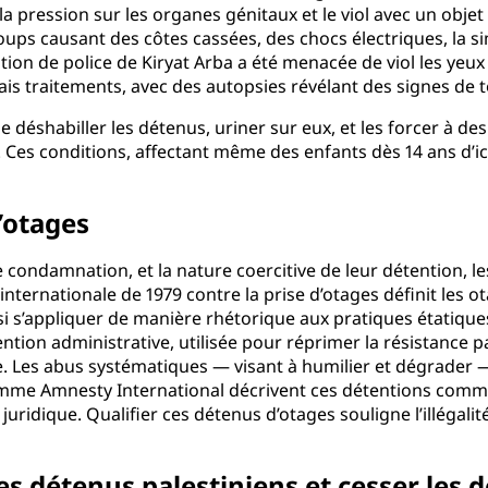
a pression sur les organes génitaux et le viol avec un objet
ups causant des côtes cassées, des chocs électriques, la si
ation de police de Kiryat Arba a été menacée de viol les yeu
is traitements, avec des autopsies révélant des signes de t
 déshabiller les détenus, uriner sur eux, et les forcer à
. Ces conditions, affectant même des enfants dès 14 ans d
’otages
condamnation, et la nature coercitive de leur détention, les
internationale de 1979 contre la prise d’otages définit le
si s’appliquer de manière rhétorique aux pratiques étatiques
étention administrative, utilisée pour réprimer la résistance
Les abus systématiques — visant à humilier et dégrader — s’
me Amnesty International décrivent ces détentions comme ar
uridique. Qualifier ces détenus d’otages souligne l’illégalité
 les détenus palestiniens et cesser les 