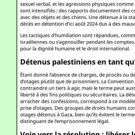
sexuel verbal, et les agressions physiques comme l
sont intensifiés : des rapports documentent des co
avec des objets et des chiens. Une détenue à la st
décès en détention d’ici août 2024 dus à des mauva
Les tactiques d’humiliation sont répandues, comme
israéliennes ou s’agenouiller pendant les comptes
pour la dignité humaine et le droit international.
Détenus palestiniens en tant qu
Étant donné l’absence de charges, de procès ou de 
d’otages plutôt que de prisonniers. La Convention 
contraindre un tiers à agir, mais le terme peut aus
liberté à des fins politiques ou sécuritaires. La d
arracher des confessions, correspond à ce modèle. 
prise d’otages. Des groupes de droits humains com
otages détenus à Gaza, bien qu’ils évitent le terme j
distinguant de l’emprisonnement légal.
Voie vers la résolution : libérer