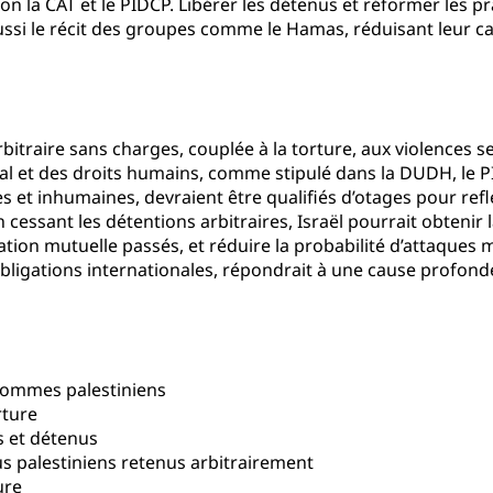
 selon la CAT et le PIDCP. Libérer les détenus et réformer le
ussi le récit des groupes comme le Hamas, réduisant leur cap
bitraire sans charges, couplée à la torture, aux violences se
nal et des droits humains, comme stipulé dans la DUDH, le P
et inhumaines, devraient être qualifiés d’otages pour refléter
n cessant les détentions arbitraires, Israël pourrait obtenir
on mutuelle passés, et réduire la probabilité d’attaques mo
bligations internationales, répondrait à une cause profonde 
s hommes palestiniens
rture
s et détenus
s palestiniens retenus arbitrairement
ure