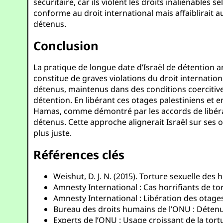
sécuritaire, car ils violent les droits inaliénables
conforme au droit international mais affaiblirait a
détenus.
Conclusion
La pratique de longue date d’Israël de détention ar
constitue de graves violations du droit internatio
détenus, maintenus dans des conditions coercitives 
détention. En libérant ces otages palestiniens et e
Hamas, comme démontré par les accords de libérati
détenus. Cette approche alignerait Israël sur ses o
plus juste.
Références clés
Weishut, D. J. N. (2015). Torture sexuelle de
Amnesty International : Cas horrifiants de to
Amnesty International : Libération des otage
Bureau des droits humains de l’ONU : Détenu
Experts de l’ONU : Usage croissant de la tort