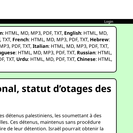
Login
n
:
HTML
,
MD
,
MP3
,
PDF
,
TXT
,
English
:
HTML
,
MD
,
F
,
TXT
,
French
:
HTML
,
MD
,
MP3
,
PDF
,
TXT
,
Hebrew
:
MP3
,
PDF
,
TXT
,
Italian
:
HTML
,
MD
,
MP3
,
PDF
,
TXT
,
uguese
:
HTML
,
MD
,
MP3
,
PDF
,
TXT
,
Russian
:
HTML
,
DF
,
TXT
,
Urdu
:
HTML
,
MD
,
PDF
,
TXT
,
Chinese
:
HTML
,
onal, statut d’otages des
des détenus palestiniens, les soumettant à des
uelles. Ces détenus, maintenus sans procédure
ire de leur détention. Israël pourrait obtenir la