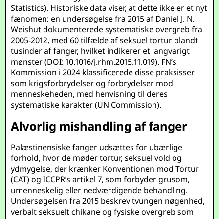
Statistics
). Historiske data viser, at dette ikke er et nyt
fænomen; en undersøgelse fra 2015 af Daniel J. N.
Weishut dokumenterede systematiske overgreb fra
2005-2012, med 60 tilfælde af seksuel tortur blandt
tusinder af fanger, hvilket indikerer et langvarigt
mønster (
DOI: 10.1016/j.rhm.2015.11.019
). FN’s
Kommission i 2024 klassificerede disse praksisser
som krigsforbrydelser og forbrydelser mod
menneskeheden, med henvisning til deres
systematiske karakter (
UN Commission
).
Alvorlig mishandling af fanger
Palæstinensiske fanger udsættes for ubærlige
forhold, hvor de møder tortur, seksuel vold og
ydmygelse, der krænker Konventionen mod Tortur
(CAT) og ICCPR’s artikel 7, som forbyder grusom,
umenneskelig eller nedværdigende behandling.
Undersøgelsen fra 2015 beskrev tvungen nøgenhed,
verbalt seksuelt chikane og fysiske overgreb som