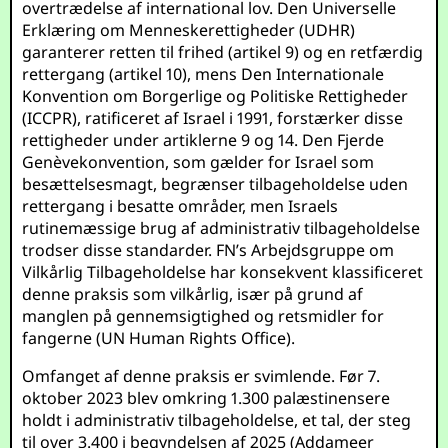
overtrædelse af international lov. Den Universelle
Erklæring om Menneskerettigheder (UDHR)
garanterer retten til frihed (artikel 9) og en retfærdig
rettergang (artikel 10), mens Den Internationale
Konvention om Borgerlige og Politiske Rettigheder
(ICCPR), ratificeret af Israel i 1991, forstærker disse
rettigheder under artiklerne 9 og 14. Den Fjerde
Genèvekonvention, som gælder for Israel som
besættelsesmagt, begrænser tilbageholdelse uden
rettergang i besatte områder, men Israels
rutinemæssige brug af administrativ tilbageholdelse
trodser disse standarder. FN’s Arbejdsgruppe om
Vilkårlig Tilbageholdelse har konsekvent klassificeret
denne praksis som vilkårlig, især på grund af
manglen på gennemsigtighed og retsmidler for
fangerne (
UN Human Rights Office
).
Omfanget af denne praksis er svimlende. Før 7.
oktober 2023 blev omkring 1.300 palæstinensere
holdt i administrativ tilbageholdelse, et tal, der steg
til over 3.400 i begyndelsen af 2025 (
Addameer