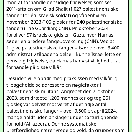
mod at forhandle gensidige frigivelser, som set i
2011-aftalen om Gilad Shalit (1.027 palæstinensiske
fanger for én israelsk soldat) og våbenhvilen i
november 2023 (105 gidsler for 240 palæstinensiske
fanger) (
The Guardian
;
CNN
). Pr. oktober 2024
forbliver 97 israelske gidsler i Gaza, hvor Hamas
søger en bredere fangeudveksling (
CNN
). Ved at
frigive palæstinensiske fanger – især de over 3.400 i
administrativ tilbageholdelse – kunne Israel lette en
gensidig frigivelse, da Hamas har vist villighed til at
forhandle på disse vilkår.
Desuden ville ophør med praksissen med vilkårlig
tilbageholdelse adressere en nøglefaktor i
palæstinensisk militans. Angrebet den 7. oktober
2023, som dræbte 1.200 mennesker og tog 251
gidsler, var delvist motiveret af det høje antal
palæstinensiske fanger – over 9.500 pr. april 2024,
mange holdt uden anklager under torturlignende
forhold (
Al Jazeera
). Denne systematiske
uretfærdighed nærer vrede og vold, da grupper som