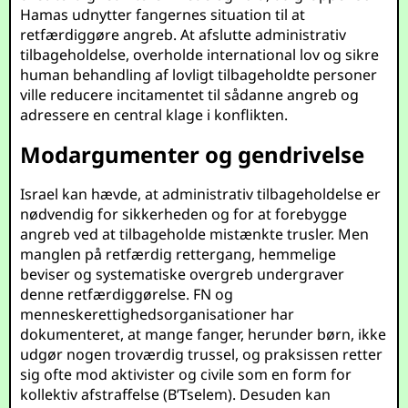
Hamas udnytter fangernes situation til at
retfærdiggøre angreb. At afslutte administrativ
tilbageholdelse, overholde international lov og sikre
human behandling af lovligt tilbageholdte personer
ville reducere incitamentet til sådanne angreb og
adressere en central klage i konflikten.
Modargumenter og gendrivelse
Israel kan hævde, at administrativ tilbageholdelse er
nødvendig for sikkerheden og for at forebygge
angreb ved at tilbageholde mistænkte trusler. Men
manglen på retfærdig rettergang, hemmelige
beviser og systematiske overgreb undergraver
denne retfærdiggørelse. FN og
menneskerettighedsorganisationer har
dokumenteret, at mange fanger, herunder børn, ikke
udgør nogen troværdig trussel, og praksissen retter
sig ofte mod aktivister og civile som en form for
kollektiv afstraffelse (
B’Tselem
). Desuden kan