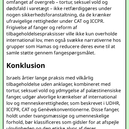
omfanget af overgreb – tortur, seksuel vold og
dødsfald i varetægt – ikke retfærdiggøres under
nogen sikkerhedsforanstaltning, da de krænker
ufravigelige rettigheder under CAT og ICCPR.
Frigivelse af fanger og reform af
tilbageholdelsespraksisser ville ikke kun overholde
international lov, men også svække narrativerne hos
grupper som Hamas og reducere deres evne til at
samle støtte gennem fangespørgsmålet.
Konklusion
Israels årtier lange praksis med vilkårlig
tilbageholdelse uden anklager, kombineret med
tortur, seksuel vold og ydmygelse af palæstinensiske
fanger, udgør alvorlige krænkelser af international
lov og menneskerettigheder, som beskrevet i UDHR,
ICCPR, CAT og Genèvekonventionerne. Disse fanger,
holdt under tvangsmæssige og umenneskelige
forhold, bør klassificeres som gidsler for at afspejle
ulovligheden og den etiske alvor af deres