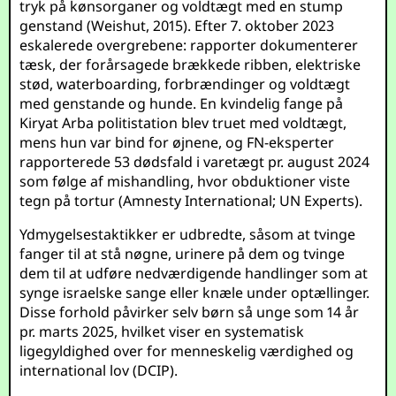
tryk på kønsorganer og voldtægt med en stump
genstand (
Weishut, 2015
). Efter 7. oktober 2023
eskalerede overgrebene: rapporter dokumenterer
tæsk, der forårsagede brækkede ribben, elektriske
stød, waterboarding, forbrændinger og voldtægt
med genstande og hunde. En kvindelig fange på
Kiryat Arba politistation blev truet med voldtægt,
mens hun var bind for øjnene, og FN-eksperter
rapporterede 53 dødsfald i varetægt pr. august 2024
som følge af mishandling, hvor obduktioner viste
tegn på tortur (
Amnesty International
;
UN Experts
).
Ydmygelsestaktikker er udbredte, såsom at tvinge
fanger til at stå nøgne, urinere på dem og tvinge
dem til at udføre nedværdigende handlinger som at
synge israelske sange eller knæle under optællinger.
Disse forhold påvirker selv børn så unge som 14 år
pr. marts 2025, hvilket viser en systematisk
ligegyldighed over for menneskelig værdighed og
international lov (
DCIP
).