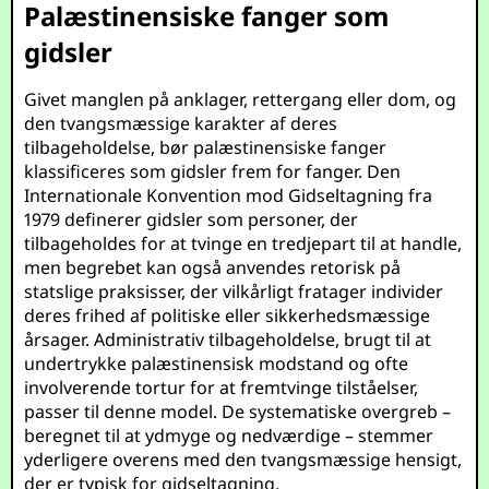
Palæstinensiske fanger som
gidsler
Givet manglen på anklager, rettergang eller dom, og
den tvangsmæssige karakter af deres
tilbageholdelse, bør palæstinensiske fanger
klassificeres som gidsler frem for fanger. Den
Internationale Konvention mod Gidseltagning fra
1979 definerer gidsler som personer, der
tilbageholdes for at tvinge en tredjepart til at handle,
men begrebet kan også anvendes retorisk på
statslige praksisser, der vilkårligt fratager individer
deres frihed af politiske eller sikkerhedsmæssige
årsager. Administrativ tilbageholdelse, brugt til at
undertrykke palæstinensisk modstand og ofte
involverende tortur for at fremtvinge tilståelser,
passer til denne model. De systematiske overgreb –
beregnet til at ydmyge og nedværdige – stemmer
yderligere overens med den tvangsmæssige hensigt,
der er typisk for gidseltagning.